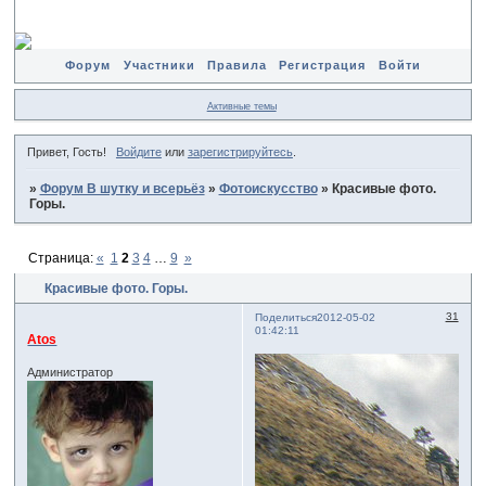
Форум
Участники
Правила
Регистрация
Войти
Активные темы
Привет, Гость!
Войдите
или
зарегистрируйтесь
.
»
Форум В шутку и всерьёз
»
Фотоискусство
»
Красивые фото.
Горы.
Страница:
«
1
2
3
4
…
9
»
Красивые фото. Горы.
31
Поделиться
2012-05-02
01:42:11
Atos
Администратор