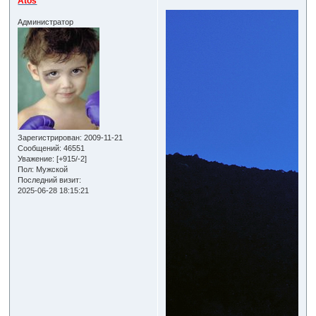
Atos
Администратор
Зарегистрирован
: 2009-11-21
Сообщений:
46551
Уважение:
[+915/-2]
Пол:
Мужской
Последний визит:
2025-06-28 18:15:21