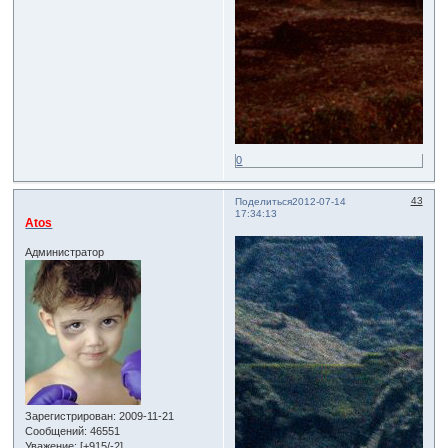
0
43
Поделиться
2012-07-14
17:34:13
Atos
Администратор
Зарегистрирован
: 2009-11-21
Сообщений:
46551
Уважение:
[+915/-2]