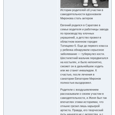
Истории родителей об участии в
самодеятельности вдохновили
Миронова стать актером
Евгений родился в Саратове в
семье водителя и работницы завода
по производству елочных
украшений, а детство провел в
областном военном городке
Татищево-5. Еще до первого класса
у ребенка обнаружили серьезное
заболевание — туберкулез кости.
Шестилетний мальчик передвигался
на костылях, и было непонятно,
сможет он в дальнейшем ходить
или же станет инвалидом. К
счастью, после лечения в
санатории Евпатории Миронов
полностью выздоровел.
Родители с воодушевлением
рассказывали о своем участии в
самодеятельности, и Женя был так
впечатлен этими историями, что
отныне грезил лишь карьерой
артиста. Правда, его творческий
путь начался не с актерства, а с