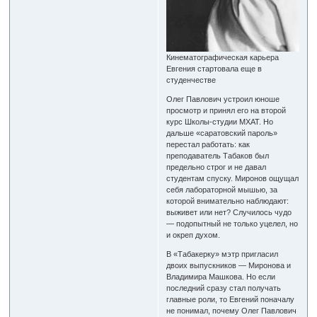
Кинематографическая карьера
Евгения стартовала еще в
студенчестве
Олег Павлович устроил юноше
просмотр и принял его на второй
курс Школы-студии МХАТ. Но
дальше «саратовский пароль»
перестал работать: как
преподаватель Табаков был
предельно строг и не давал
студентам спуску. Миронов ощущал
себя лабораторной мышью, за
которой внимательно наблюдают:
выживет или нет? Случилось чудо
— подопытный не только уцелел, но
и окреп духом.
В «Табакерку» мэтр пригласил
двоих выпускников — Миронова и
Владимира Машкова. Но если
последний сразу стал получать
главные роли, то Евгений поначалу
не понимал, почему Олег Павлович