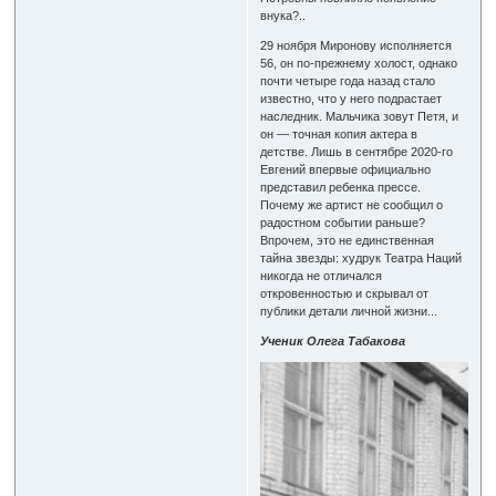
внука?..
29 ноября Миронову исполняется
56, он по-прежнему холост, однако
почти четыре года назад стало
известно, что у него подрастает
наследник. Мальчика зовут Петя, и
он — точная копия актера в
детстве. Лишь в сентябре 2020-го
Евгений впервые официально
представил ребенка прессе.
Почему же артист не сообщил о
радостном событии раньше?
Впрочем, это не единственная
тайна звезды: худрук Театра Наций
никогда не отличался
откровенностью и скрывал от
публики детали личной жизни...
Ученик Олега Табакова