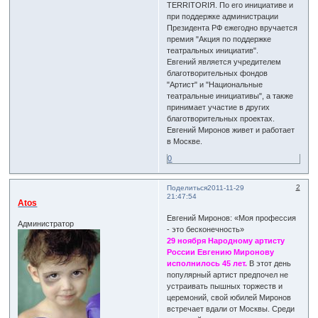
TERRITORIЯ. По его инициативе и
при поддержке администрации
Президента РФ ежегодно вручается
премия "Акция по поддержке
театральных инициатив".
Евгений является учредителем
благотворительных фондов
"Артист" и "Национальные
театральные инициативы", а также
принимает участие в других
благотворительных проектах.
Евгений Миронов живет и работает
в Москве.
0
2
Поделиться
2011-11-29
21:47:54
Atos
Евгений Миронов: «Моя профессия
Администратор
- это бесконечность»
29 ноября Народному артисту
России Евгению Миронову
исполнилось 45 лет.
В этот день
популярный артист предпочел не
устраивать пышных торжеств и
церемоний, свой юбилей Миронов
встречает вдали от Москвы. Среди