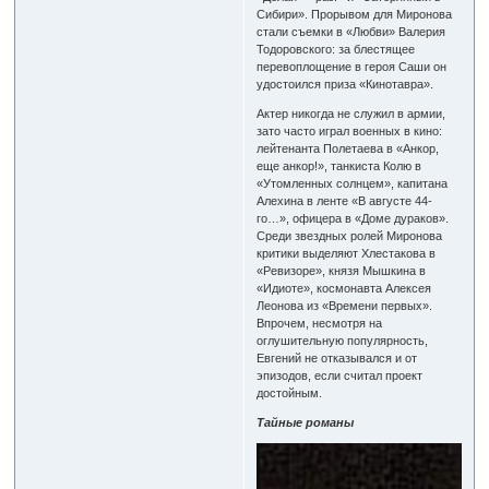
Сибири». Прорывом для Миронова
стали съемки в «Любви» Валерия
Тодоровского: за блестящее
перевоплощение в героя Саши он
удостоился приза «Кинотавра».
Актер никогда не служил в армии,
зато часто играл военных в кино:
лейтенанта Полетаева в «Анкор,
еще анкор!», танкиста Колю в
«Утомленных солнцем», капитана
Алехина в ленте «В августе 44-
го…», офицера в «Доме дураков».
Среди звездных ролей Миронова
критики выделяют Хлестакова в
«Ревизоре», князя Мышкина в
«Идиоте», космонавта Алексея
Леонова из «Времени первых».
Впрочем, несмотря на
оглушительную популярность,
Евгений не отказывался и от
эпизодов, если считал проект
достойным.
Тайные романы