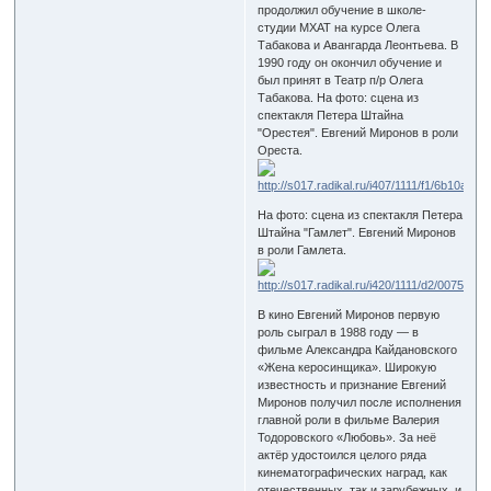
продолжил обучение в школе-
студии МХАТ на курсе Олега
Табакова и Авангарда Леонтьева. В
1990 году он окончил обучение и
был принят в Театр п/р Олега
Табакова. На фото: сцена из
спектакля Петера Штайна
"Орестея". Евгений Миронов в роли
Ореста.
На фото: сцена из спектакля Петера
Штайна "Гамлет". Евгений Миронов
в роли Гамлета.
В кино Евгений Миронов первую
роль сыграл в 1988 году — в
фильме Александра Кайдановского
«Жена керосинщика». Широкую
известность и признание Евгений
Миронов получил после исполнения
главной роли в фильме Валерия
Тодоровского «Любовь». За неё
актёр удостоился целого ряда
кинематографических наград, как
отечественных, так и зарубежных, и