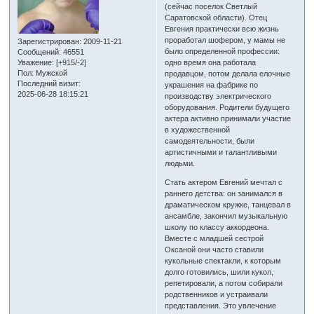
(сейчас поселок Светлый
Саратовской области). Отец
Евгения практически всю жизнь
проработал шофером, у мамы не
Зарегистрирован
: 2009-11-21
было определенной профессии:
Сообщений:
46551
Уважение:
[+915/-2]
одно время она работала
Пол:
Мужской
продавцом, потом делала елочные
Последний визит:
украшения на фабрике по
2025-06-28 18:15:21
производству электрического
оборудования. Родители будущего
актера активно принимали участие
в художественной
самодеятельности, были
артистичными и талантливыми
людьми.
Стать актером Евгений мечтал с
раннего детства: он занимался в
драматическом кружке, танцевал в
ансамбле, закончил музыкальную
школу по классу аккордеона.
Вместе с младшей сестрой
Оксаной они часто ставили
кукольные спектакли, к которым
долго готовились, шили кукол,
репетировали, а потом собирали
родственников и устраивали
представления. Это увлечение