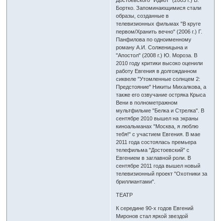
Достоевского "Идиот" (2003 г.) В.
Бортко. Запоминающимися стали
образы, созданные в
телевизионных фильмах "В круге
первом/Хранить вечно" (2006 г.) Г.
Панфилова по одноименному
роману А.И. Солженицына и
"Апостол" (2008 г.) Ю. Мороза. В
2010 году критики высоко оценили
работу Евгения в долгожданном
сиквеле "Утомленные солнцем 2:
Предстояние" Никиты Михалкова, а
также его озвучание остряка Крыса
Вени в полнометражном
мультфильме "Белка и Стрелка". В
сентябре 2010 вышел на экраны
киноальманах "Москва, я люблю
тебя!" с участием Евгения. В мае
2011 года состоялась премьера
телефильма "Достоевский" с
Евгением в заглавной роли. В
сентябре 2011 года вышел новый
телевизионный проект "Охотники за
бриллиантами".
ТЕАТР
К середине 90-х годов Евгений
Миронов стал яркой звездой