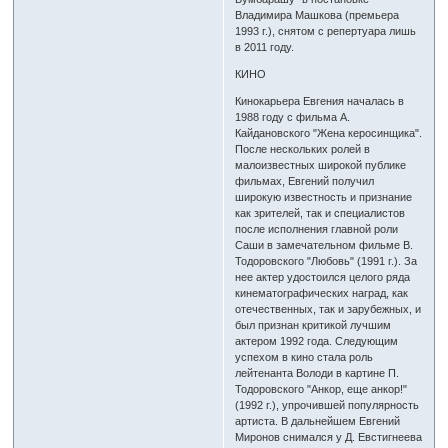
Владимира Машкова (премьера
1993 г.), снятом с репертуара лишь
в 2011 году.
КИНО
Кинокарьера Евгения началась в
1988 году с фильма А.
Кайдановского "Жена керосинщика".
После нескольких ролей в
малоизвестных широкой публике
фильмах, Евгений получил
широкую известность и признание
как зрителей, так и специалистов
после исполнения главной роли
Саши в замечательном фильме В.
Тодоровского "Любовь" (1991 г.). За
нее актер удостоился целого ряда
кинематографических наград, как
отечественных, так и зарубежных, и
был признан критикой лучшим
актером 1992 года. Следующим
успехом в кино стала роль
лейтенанта Володи в картине П.
Тодоровского "Анкор, еще анкор!"
(1992 г.), упрочившей популярность
артиста. В дальнейшем Евгений
Миронов снимался у Д. Евстигнеева