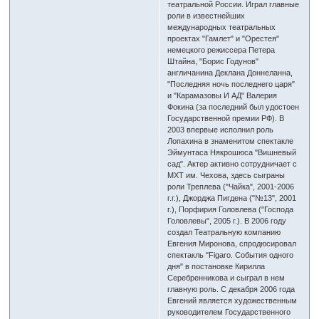
театральной России. Играл главные
роли в известнейших
международных театральных
проектах "Гамлет" и "Орестея"
немецкого режиссера Петера
Штайна, "Борис Годунов"
англичанина Деклана Доннеланна,
"Последняя ночь последнего царя"
и "Карамазовы И АД" Валерия
Фокина (за последний был удостоен
Государственной премии РФ). В
2003 впервые исполнил роль
Лопахина в знаменитом спектакле
Эймунтаса Някрошюса "Вишневый
сад". Актер активно сотрудничает с
МХТ им. Чехова, здесь сыграны
роли Треплева ("Чайка", 2001-2006
г.г.), Джорджа Пигдена ("№13", 2001
г.), Порфирия Головлева ("Господа
Головлевы", 2005 г.). В 2006 году
создал Театральную компанию
Евгения Миронова, спродюсировал
спектакль "Figaro. События одного
дня" в постановке Кирилла
Серебренникова и сыграл в нем
главную роль. С декабря 2006 года
Евгений является художественным
руководителем Государственного