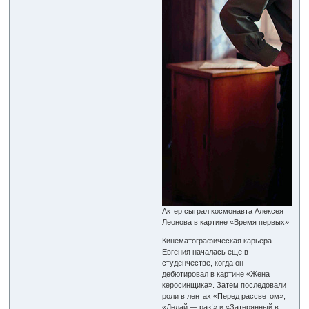
Актер сыграл космонавта Алексея
Леонова в картине «Время первых»
Кинематографическая карьера
Евгения началась еще в
студенчестве, когда он
дебютировал в картине «Жена
керосинщика». Затем последовали
роли в лентах «Перед рассветом»,
«Делай — раз!» и «Затерянный в