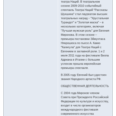
театра Наций. В театральном
сезоне 2009-2010 событийный
спектакль Театра Наций "Рассказы
Шукшина" стал лауреатом высших
театральных наград – "Хрустальная
Турандот" и "Золотая маска" – в
нескольких категориях, включая
"Лучшая мужская роль" для Евгения
Миронова. В этом сезоне –
премьера постановки Эймунтаса
Някрошюса по пьесе А. Камю
"Калигула" для Театра Наций с
Евгением в заглавной роли. 1 и 2
июля 2011 года на фестивале Вилла
Адриана в Италии с большим
успехом прошла европейская
премьера спектакля.
В 2005 году Евгений был удостоен
звания Народного артиста РФ.
ОБЩЕСТВЕННАЯ ДЕЯТЕЛЬНОСТЬ
С 2004 года Миронов членом
Совета при Президенте Российской
Федерации по культуре и искусству,
входит в число организаторов
международного фестиваля
современного искусства