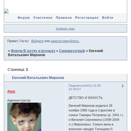
Форум
Участники
Правила
Регистрация
Войти
Активные темы
Привет, Гость!
Войдите
или
зарегистрируйтесь
.
»
Форум В шутку и всерьёз
»
Синематограф
»
Евгений
Витальевич Миронов
Страница:
1
Евгений Витальевич Миронов
1
Поделиться
2011-11-29
21:40:07
Atos
ДЕТСТВО И ЮНОСТЬ
Администратор
Евгений Миронов родился 29
ноября 1966 года в Саратове в
семье Тамары Петровны (р. 1941 г.)
и Виталия Сергеевича (1938-2004
гг.) Мироновых. Семья жила в
военном городке Татищево-5