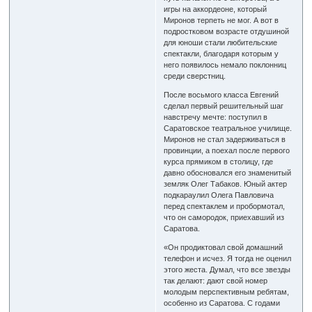
игры на аккордеоне, который
Миронов терпеть не мог. А вот в
подростковом возрасте отдушиной
для юноши стали любительские
спектакли, благодаря которым у
него появилось немало поклонниц
среди сверстниц.
После восьмого класса Евгений
сделал первый решительный шаг
навстречу мечте: поступил в
Саратовское театральное училище.
Миронов не стал задерживаться в
провинции, а поехал после первого
курса прямиком в столицу, где
давно обосновался его знаменитый
земляк Олег Табаков. Юный актер
подкараулил Олега Павловича
перед спектаклем и пробормотал,
что он самородок, приехавший из
Саратова.
«Он продиктовал свой домашний
телефон и исчез. Я тогда не оценил
этого жеста. Думал, что все звезды
так делают: дают свой номер
молодым перспективным ребятам,
особенно из Саратова. С годами