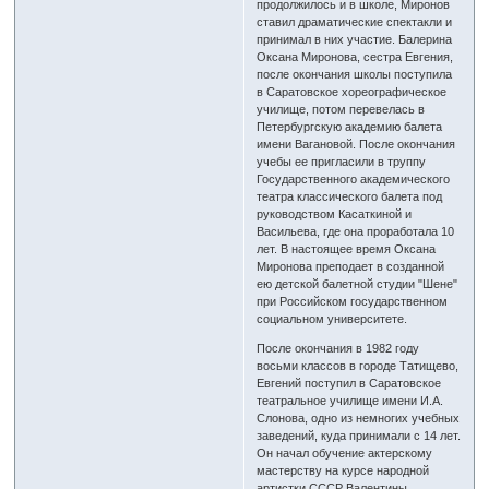
продолжилось и в школе, Миронов
ставил драматические спектакли и
принимал в них участие. Балерина
Оксана Миронова, сестра Евгения,
после окончания школы поступила
в Саратовское хореографическое
училище, потом перевелась в
Петербургскую академию балета
имени Вагановой. После окончания
учебы ее пригласили в труппу
Государственного академического
театра классического балета под
руководством Касаткиной и
Васильева, где она проработала 10
лет. В настоящее время Оксана
Миронова преподает в созданной
ею детской балетной студии "Шене"
при Российском государственном
социальном университете.
После окончания в 1982 году
восьми классов в городе Татищево,
Евгений поступил в Саратовское
театральное училище имени И.А.
Слонова, одно из немногих учебных
заведений, куда принимали с 14 лет.
Он начал обучение актерскому
мастерству на курсе народной
артистки СССР Валентины