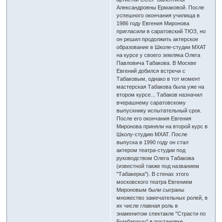
Александровны Ермаковой. После
успешного окончания училища в
1986 году Евгения Миронова
пригласили в саратовский ТЮЗ, но
он решил продолжить актерское
образование в Школе-студии МХАТ
на курсе у своего земляка Олега
Павловича Табакова. В Москве
Евгений добился встречи с
Табаковым, однако в тот момент
мастерская Табакова была уже на
втором курсе... Табаков назначил
вчерашнему саратовскому
выпускнику испытательный срок.
После его окончания Евгения
Миронова приняли на второй курс в
Школу-студию МХАТ. После
выпуска в 1990 году он стал
актером театра-студии под
руководством Олега Табакова
(известной также под названием
"Табакерка"). В стенах этого
московского театра Евгением
Мироновым были сыграны
множество замечательных ролей, в
их числе главная роль в
знаменитом спектакле "Страсти по
Бумбарашу" в постановке