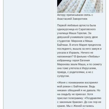
Актеру приписывали связь с
Анастасией Заворотнюк
Первой любовью артиста была
однокурсница из Саратовского
училища Маша Горелик. За
девушкой ухаживали сразу двое
студентов: Миронов и Миша
Байтман. В итоге Мария предпочла
последнего, вышла за него замуж и
уехала в Израиль. Ничего не
напоминает? В фильме «Любовь»
избранницу героя Евгения
Миронова звали Маша, и по сюжету
она тоже улетела в Иерусалим,
правда, с родителями, а не с
супругом.
«Женя с пониманием воспринял
мой роман с Байтманом. Ведь
никаких обещаний я не давала. Но
на свадьбу не приехал. Хотя
прислал телеграмму: «Поздравляю
с законным браком». До сих пор ее
храню. Мы с Женей остались