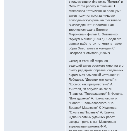
в нашумевших фильмах "Лимита" и
"Мама". За работу в фильме Н.
Михалкова "Утомленные солнцем"
актер получил приз за лучшую
эпизодическую роль на фестивале
"Созвездие-95". Несомненная
творческая удача Евгения
Миронова – фильм В. Хотиненко
"Мусульманин" (1994 г.). Среди его
ранних работ стоит отметить также
образ Хлестакова в комедии С.
Газарова "Ревизор" (1996 г).
Сегодня Евгений Миронов –
ведущий актер русского кино, на его
счету ряд ярких образов, созданных
в фильмах "Змеиный источник" Н.
Лебедева, "Дневник его жены" и
"Космос как предчувствие" А.
Учителя, "В августе 44-го" М.
Пташука, "Превращение" В. Фокина,
"Дом дураков" А. Кончаловского,
"Побег" Е. Кончаловского, "На
Верхней Масловке" К. Худякова,
"Охота на Пиранью" А. Кавуна.
Одна из самых удачных работ
актера – роль князя Мышкина в
экранизации романа Ф.М.