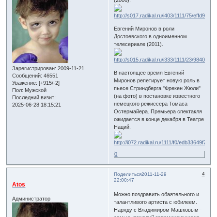
Евгений Миронов в роли
Достоевского в одноименном
телесериале (2011).
Зарегистрирован
: 2009-11-21
В настоящее время Евгений
Сообщений:
46551
Миронов репетирует новую роль в
Уважение:
[+915/-2]
пьесе Стриндберга "Фрекен Жюли"
Пол:
Мужской
(на фото) в постановке известного
Последний визит:
немецкого режиссера Томаса
2025-06-28 18:15:21
Остермайера. Премьера спектакля
ожидается в конце декабря в Театре
Наций.
0
4
Поделиться
2011-11-29
22:00:47
Atos
Можно поздравить обаятельного и
Администратор
талантливого артиста с юбилеем.
Наряду с Владимиром Машковым -