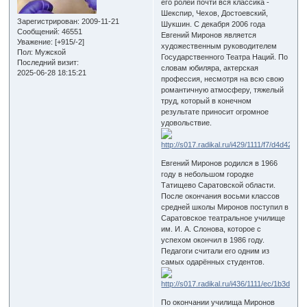
его ролей почти вся классика -
Шекспир, Чехов, Достоевский,
Зарегистрирован
: 2009-11-21
Шукшин. С декабря 2006 года
Сообщений:
46551
Евгений Миронов является
Уважение:
[+915/-2]
художественным руководителем
Пол:
Мужской
Государственного Театра Наций. По
Последний визит:
словам юбиляра, актерская
2025-06-28 18:15:21
профессия, несмотря на всю свою
романтичную атмосферу, тяжелый
труд, который в конечном
результате приносит огромное
удовольствие.
Евгений Миронов родился в 1966
году в небольшом городке
Татищево Саратовской области.
После окончания восьми классов
средней школы Миронов поступил в
Саратовское театральное училище
им. И. А. Слонова, которое с
успехом окончил в 1986 году.
Педагоги считали его одним из
самых одарённых студентов.
По окончании училища Миронов