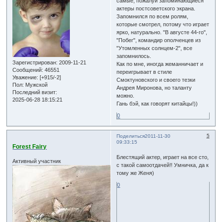
самые, пожалуй запоминающиеся
актеры постсоветского экрана.
Запомнился по всем ролям,
которые смотрел, потому что играет
ярко, натурально. "В августе 44-го",
"Побег", командир ополченцев из
"Утомленных солнцем-2", все
запомнилось.
Зарегистрирован
: 2009-11-21
Как по мне, иногда жеманничает и
Сообщений:
46551
переигрывает в стиле
Уважение:
[+915/-2]
Смоктуновского и своего тезки
Пол:
Мужской
Андрея Миронова, но таланту
Последний визит:
можно.
2025-06-28 18:15:21
Гань бэй, как говорят китайцы!))
0
5
Поделиться
2011-11-30
09:33:15
Forest Fairy
Блестящий актер, играет на все сто,
Активный участник
с такой самоотдачей!! Умничка, да к
тому же Женя)
0