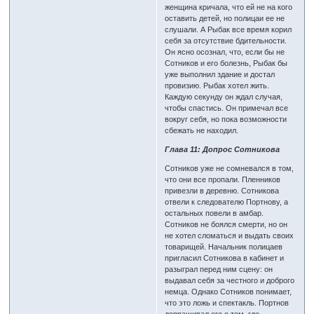
женщина кричала, что ей не на кого
оставить детей, но полицаи ее не
слушали. А Рыбак все время корил
себя за отсутствие бдительности.
Он ясно осознал, что, если бы не
Сотников и его болезнь, Рыбак бы
уже выполнил здание и достал
провизию. Рыбак хотел жить.
Каждую секунду он ждал случая,
чтобы спастись. Он примечал все
вокруг себя, но пока возможности
сбежать не находил.
Глава 11: Допрос Сотникова
Сотников уже не сомневался в том,
что они все пропали. Пленников
привезли в деревню. Сотникова
отвели к следователю Портнову, а
остальных повели в амбар.
Сотников не боялся смерти, но он
не хотел сломаться и выдать своих
товарищей. Начальник полицаев
пригласил Сотникова в кабинет и
разыграл перед ним сцену: он
выдавал себя за честного и доброго
немца. Однако Сотников понимает,
что это ложь и спектакль. Портнов