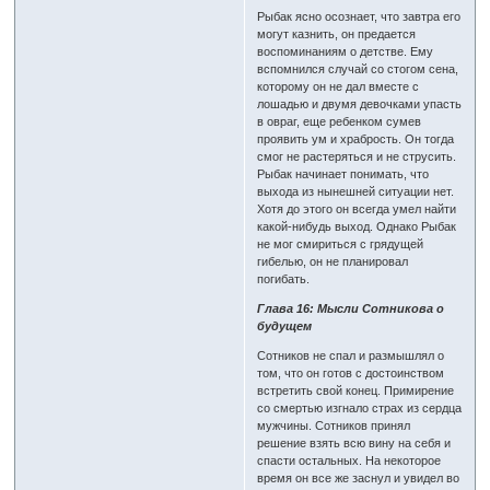
Рыбак ясно осознает, что завтра его
могут казнить, он предается
воспоминаниям о детстве. Ему
вспомнился случай со стогом сена,
которому он не дал вместе с
лошадью и двумя девочками упасть
в овраг, еще ребенком сумев
проявить ум и храбрость. Он тогда
смог не растеряться и не струсить.
Рыбак начинает понимать, что
выхода из нынешней ситуации нет.
Хотя до этого он всегда умел найти
какой-нибудь выход. Однако Рыбак
не мог смириться с грядущей
гибелью, он не планировал
погибать.
Глава 16: Мысли Сотникова о
будущем
Сотников не спал и размышлял о
том, что он готов с достоинством
встретить свой конец. Примирение
со смертью изгнало страх из сердца
мужчины. Сотников принял
решение взять всю вину на себя и
спасти остальных. На некоторое
время он все же заснул и увидел во