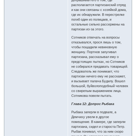
допрашивал его о том, где
располагается партизанский отряд
и как они связаны с хозяйкой дома,
где их обнаружили. В перестрелке
погиб один из полицаев, и
остальные сильно рассержены на
партизан из-за этого.
Сотников отвечать на вопросы
отказывался, прося лишь о том,
чтобы пощадили невиновную
женщину. Портнов запугивал
партизана, рассказывал ему о
предстоящих пытках, но Сотников
не собирался предавать товарищей.
Следователь же понимает, что
партизан ничего ему не расскажет,
и вызывает палача Будилу. Вошел
большой, буйволоподобный человек
со свирепым выражением лица.
Сотникова повели пытать.
Глава 12: Допрос Рыбака
Рыбака заперли в подвале, а
Демчиху увели в другое
помещение. В камере, где заперли
партизана, сидел и староста Петр.
Рыбак понимал, что за ним скоро