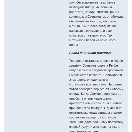
сон. Он вспоминает, как был в
немецком плену. Их вели на
расстрел, но один человек ранил
конвоира, и Сотников смог убежать.
Он бежал так быстро, как только
мог. За ним гнался всадник, но
партизан взял камень и смог
отбиться от неприятеля. Так
Сотников спасся из немецкого
плена.
Глава 9: Захват пленных
Товарищи остались в доме и ждали
хозяйку. Сотников спал, а Рыбак
сидел и окна и следил за тропинкой.
Рыбак хотел оставить Сотникова в
этом доме, он сделал для
Сотникова все, что смог. Партизан
хотел поскорее вернуться к своему
отряду. Когда Демчиха вернулась,
она была очень недовольна
присутствием гостей. Она сначала
приняла их за немцев. Однако она
смягчилась, когда увидела в каком
состоянии находится Сотников.
Женщина дала больному партизану
старый тулуп и даже нашла ткань
для перевязки раны.