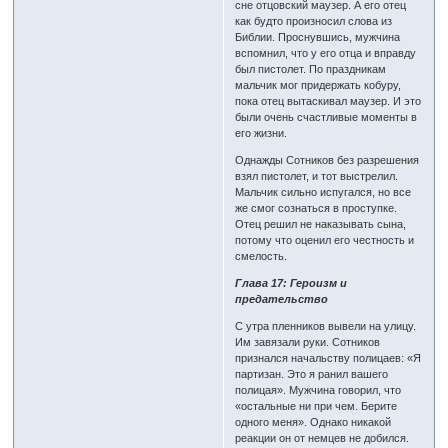
сне отцовский маузер. А его отец
как будто произносил слова из
Библии. Проснувшись, мужчина
вспомнил, что у его отца и вправду
был пистолет. По праздникам
мальчик мог придержать кобуру,
пока отец вытаскивал маузер. И это
были очень счастливые моменты в
его жизни.
Однажды Сотников без разрешения
взял пистолет, и тот выстрелил.
Мальчик сильно испугался, но все
же смог сознаться в проступке.
Отец решил не наказывать сына,
потому что оценил его честность и
смелость.
Глава 17: Героизм и
предательство
С утра пленников вывели на улицу.
Им завязали руки. Сотников
признался начальству полицаев: «Я
партизан. Это я ранил вашего
полицая». Мужчина говорил, что
«остальные ни при чем. Берите
одного меня». Однако никакой
реакции он от немцев не добился.