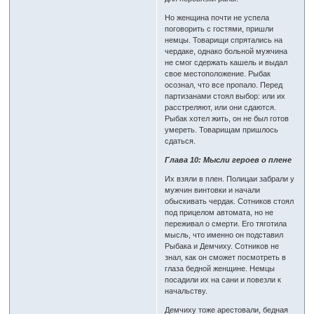
Но женщина почти не успела
поговорить с гостями, пришли
немцы. Товарищи спрятались на
чердаке, однако больной мужчина
не смог сдержать кашель и выдал
свое местоположение. Рыбак
осознал, что все пропало. Перед
партизанами стоял выбор: или их
расстреляют, или они сдаются.
Рыбак хотел жить, он не был готов
умереть. Товарищам пришлось
сдаться.
Глава 10: Мысли героев о плене
Их взяли в плен. Полицаи забрали у
мужчин винтовки и начали
обыскивать чердак. Сотников стоял
под прицелом автомата, но не
переживал о смерти. Его тяготила
мысль, что именно он подставил
Рыбака и Демчиху. Сотников не
знал, как он сможет посмотреть в
глаза бедной женщине. Немцы
посадили их на сани и повезли к
начальству.
Демчиху тоже арестовали, бедная