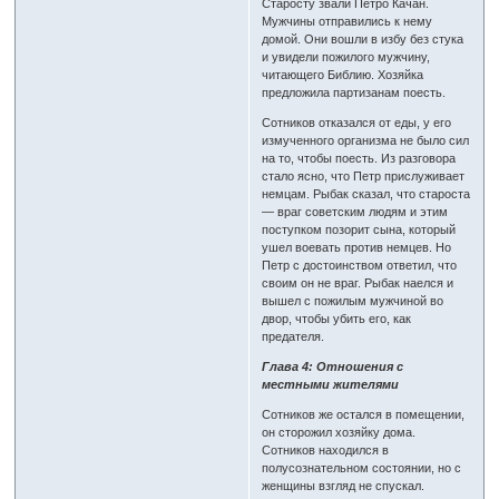
Старосту звали Петро Качан.
Мужчины отправились к нему
домой. Они вошли в избу без стука
и увидели пожилого мужчину,
читающего Библию. Хозяйка
предложила партизанам поесть.
Сотников отказался от еды, у его
измученного организма не было сил
на то, чтобы поесть. Из разговора
стало ясно, что Петр прислуживает
немцам. Рыбак сказал, что староста
— враг советским людям и этим
поступком позорит сына, который
ушел воевать против немцев. Но
Петр с достоинством ответил, что
своим он не враг. Рыбак наелся и
вышел с пожилым мужчиной во
двор, чтобы убить его, как
предателя.
Глава 4: Отношения с
местными жителями
Сотников же остался в помещении,
он сторожил хозяйку дома.
Сотников находился в
полусознательном состоянии, но с
женщины взгляд не спускал.