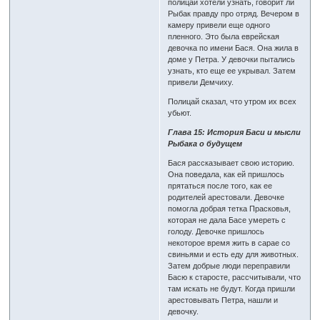
полицаи хотели узнать, говорит ли
Рыбак правду про отряд. Вечером в
камеру привели еще одного
пленного. Это была еврейская
девочка по имени Бася. Она жила в
доме у Петра. У девочки пытались
узнать, кто еще ее укрывал. Затем
привели Демчиху.
Полицай сказал, что утром их всех
убьют.
Глава 15: История Баси и мысли
Рыбака о будущем
Бася рассказывает свою историю.
Она поведала, как ей пришлось
прятаться после того, как ее
родителей арестовали. Девочке
помогла добрая тетка Прасковья,
которая не дала Басе умереть с
голоду. Девочке пришлось
некоторое время жить в сарае со
свиньями и есть еду для животных.
Затем добрые люди переправили
Басю к старосте, рассчитывали, что
там искать не будут. Когда пришли
арестовывать Петра, нашли и
девочку.