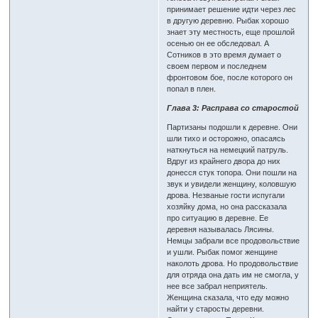
принимает решение идти через лес
в другую деревню. Рыбак хорошо
знает эту местность, еще прошлой
осенью он ее обследовал. А
Сотников в это время думает о
своем первом и последнем
фронтовом бое, после которого он
попал в плен.
Глава 3: Расправа со старостой
Партизаны подошли к деревне. Они
шли тихо и осторожно, опасаясь
наткнуться на немецкий патруль.
Вдруг из крайнего двора до них
донесся стук топора. Они пошли на
звук и увидели женщину, коловшую
дрова. Незваные гости испугали
хозяйку дома, но она рассказала
про ситуацию в деревне. Ее
деревня называлась Лясины.
Немцы забрали все продовольствие
и ушли. Рыбак помог женщине
наколоть дрова. Но продовольствие
для отряда она дать им не смогла, у
нее все забрал неприятель.
Женщина сказала, что еду можно
найти у старосты деревни.