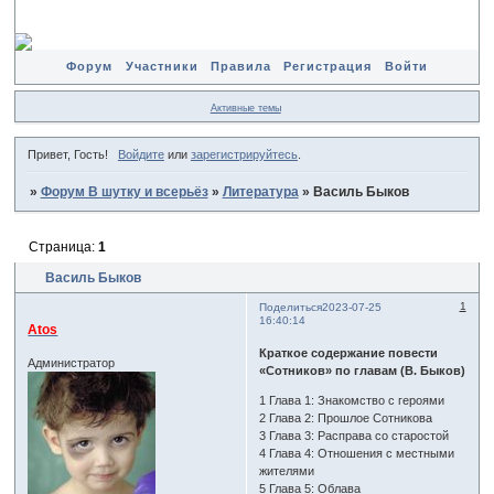
Форум
Участники
Правила
Регистрация
Войти
Активные темы
Привет, Гость!
Войдите
или
зарегистрируйтесь
.
»
Форум В шутку и всерьёз
»
Литература
»
Василь Быков
Страница:
1
Василь Быков
1
Поделиться
2023-07-25
16:40:14
Atos
Краткое содержание повести
Администратор
«Сотников» по главам (В. Быков)
1 Глава 1: Знакомство с героями
2 Глава 2: Прошлое Сотникова
3 Глава 3: Расправа со старостой
4 Глава 4: Отношения с местными
жителями
5 Глава 5: Облава