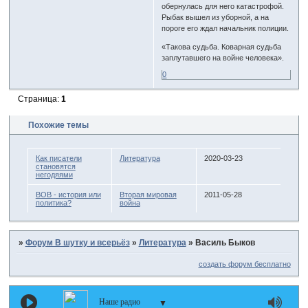
обернулась для него катастрофой.
Рыбак вышел из уборной, а на
пороге его ждал начальник полиции.
«Такова судьба. Коварная судьба
заплутавшего на войне человека».
0
Страница:
1
Похожие темы
Как писатели
Литература
2020-03-23
становятся
негодяями
ВОВ - история или
Вторая мировая
2011-05-28
политика?
война
»
Форум В шутку и всерьёз
»
Литература
»
Василь Быков
создать форум бесплатно
Наше радио
▼