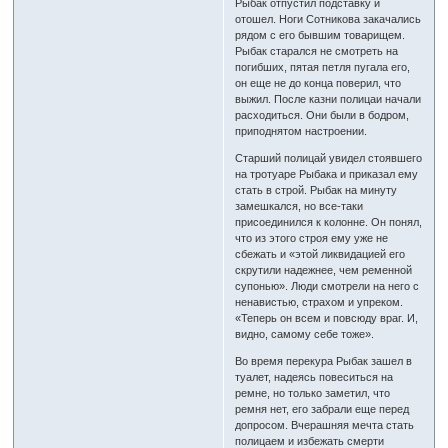
Рыбак отпустил подставку и
отошел. Ноги Сотникова закачались
рядом с его бывшим товарищем.
Рыбак старался не смотреть на
погибших, пятая петля пугала его,
он еще не до конца поверил, что
выжил. После казни полицаи начали
расходиться. Они были в бодром,
приподнятом настроении.
Старший полицай увидел стоявшего
на тротуаре Рыбака и приказал ему
стать в строй. Рыбак на минуту
замешкался, но все-таки
присоединился к колонне. Он понял,
что из этого строя ему уже не
сбежать и «этой ликвидацией его
скрутили надежнее, чем ременной
супонью». Люди смотрели на него с
ненавистью, страхом и упреком.
«Теперь он всем и повсюду враг. И,
видно, самому себе тоже».
Во время перекура Рыбак зашел в
туалет, надеясь повеситься на
ремне, но только заметил, что
ремня нет, его забрали еще перед
допросом. Вчерашняя мечта стать
полицаем и избежать смерти