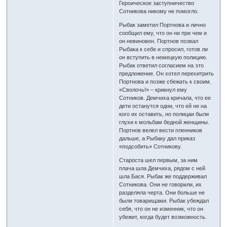
Героическое заступничество
Сотникова никому не помогло.
Рыбак заметил Портнова и лично
сообщил ему, что он ни при чем и
он невиновен. Портнов позвал
Рыбака к себе и спросил, готов ли
он вступить в немецкую полицию.
Рыбак ответил согласием на это
предложение. Он хотел перехитрить
Портнова и позже сбежать к своим.
«Сволочь!» – крикнул ему
Сотников. Демчиха кричала, что ее
дети останутся одни, что ей не на
кого их оставить, но полицаи были
глухи к мольбам бедной женщины.
Портнов велел вести пленников
дальше, а Рыбаку дал приказ
«подсобить» Сотникову.
Староста шел первым, за ним
плача шла Демчиха, рядом с ней
шла Бася. Рыбак же поддерживал
Сотникова. Они не говорили, их
разделяла черта. Они больше не
были товарищами. Рыбак убеждал
себя, что он не изменник, что он
убежит, когда будет возможность.