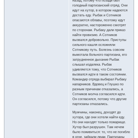
назад, потому что позади был
голодный партизанский отряд. Они
идут на хутор, в котором надеются
достать еду. Рыбак и Сотников
опасаются облавы, поэтому идут
аккуратно, настороженно смотрят
по сторонам. Рыбаку дали приказ
найти провизию. А Сотников
вызвался добровольно. Приступы
сильного кашля осложняли
Сотникову путь. Болезнь совсем
вымотала больного партизана, его
затрудненное дыхание Рыбак
слышал издалека. Рыбак
удивляется тому, что Сотников
вызвался идти в таком состоянии.
Командир отряда выбирал Рыбаку
напарников. Вдовец и Глушко по
разным причинам отказались, а
Сотников молча согласился идти.
Он согласился, потому что другие
партизаны отказались.
Мужчины, наконец, доходят до
хутора, где они хотели найти еду.
Но они находят только пожарище.
Хутор был разрушен. Там нечем
было поживиться: то, что не погибло
в огне, забрали люди. Партизаны