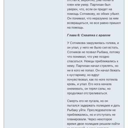
отстал и, вероятно, уже попал в
плен или умер. Партизан был
уверен, что, если он придет на
помощь Сотникову, их обоих убьют.
Он понимал, что неразумно за ним
возвращаться, но все равно пришел
на помощь.
Глава 6: Схватка с врагом
У Сотникова закружилась голова, и
он упал, у него не было сил встать.
Сотников не позвал Рыбака, потому
что понимал, что уже поздно
спасаться. Немцы приближались к
нему. Партизан начал стрелять, но
ни в кого не попал. Он начал бежать
к кустарнику, но вдруг
почувствовал, как по ноге потекла
кровь, и упал. Его нога начала
онемевать, он терял силы, но
продолжал отстреливаться.
Смерть его не пугала, но он
пытался задержать полицаев и дать
Рыбаку уйти. Преследователи не
приближались, но и отступать не
планировали. Через некоторое
время двое полицаев решили пойти