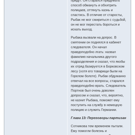
придут. Он старался придумать
способ обмануть и обхитрить
полицаев, оттянуть казнь и
спастись. В отличие от старосты,
Рыбак не мог смириться с судьбой,
он не мог перестать бороться и
искать выход.
Рыбака вызвали на допрос. В
смятении он поднялся в кабинет
следователя. Он начал
правдоподобно лгать: назвал
фамилию начальника другого
подразделения и сказал, что якобы
их отряд базируется в Борковском
лесу (хотя его товарищи были на
Горелом болоте). Рыбак обдуманно
отвечал на все вопросы, старался
правдоподобно врать. Следователь
Портнов был очень доволен
допросом и сказал, что, вероятно,
не казнит Рыбака, поможет ему
поступить на службу в немецкую
полицию и служить Германии.
Глава 13: Переговоры партизан
Сотникова тем временем пытали.
Ему помогли болезнь и