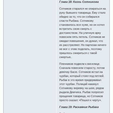
Глава 18: Казнь Сотникова
Сотников старался не опираться на
руку бывшего товарища. Ему стало
обидно за то, что он собирался
спасти Рыбака. Сотникову
становилось все хуже, но он хотел
встретить свою смерть с
достоинством. На уличную арку
повесили пять петель. Сотников не
ожидал повешения, он думал, что
их расстреляют. Но партизан ничего
не мог с этим поделать, поэтому
пришлось смириться с такой
смертью.
Пленников подвели к виселице.
Сначала повесили старосту, потом
девочку Басю. Сотников встал на
чурбан, который стоял под петлей.
Рыбак в это время придерживал
этот чурбан. Полицай накинул
Сотникову веревку на шею, рядом
рыдала Демчиха. Рыбак попросил
прощения товарища, но Сотников
просто сказал: «Пошел к черту».
Глава 19: Раскаяние Рыбака