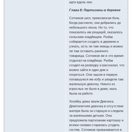
идти вдоль нее.
Глава 8: Партизаны в деревне
Сотников шел, превозмогая боль.
Когда рассвело, они добрались до
небольшого леска. Но то, что
показалось им рощицей, оказалось
сельским кладбищем. Рыбак
собирается сходить в деревню и
узнать, есть ли там немцы и можно
ли там оставить раненого
товарища. Сотников же в это время
отдыхал на кладбище. Рыбак
сходил на разведку и рассказал, что
можно зайти в один дом и
погреться. Они зашли в первую
попавшуюся им избу и увидели там
маленькую девочку. Никого из
взрослых не было в доме, мать
была на работе.
Хозяйку дома звали Демчиха.
Девятилетняя девочка в отсутствие
матери была за старшую и следила
за маленькими детьми. Она
предложила партизанам картошку и
всеми силами старалась угодить
гостям. Сотников проваливается в