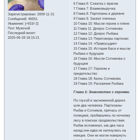
6 Глава 6: Схватка с врагом
7 Глава 7: Взаимовыручка
8 Глава 8: Партизаны в деревне
Зарегистрирован
: 2009-11-21
9 Глава 9: Захват пленных
Сообщений:
46551
Уважение:
[+915/-2]
10 Глава 10: Мысли героев о плене
Пол:
Мужской
11 Глава 11: Допрос Сотникова
Последний визит:
12 Глава 12: Допрос Рыбака
2025-06-28 18:15:21
13 Глава 13: Переговоры партизан
14 Глава 14: «Правосудие»
15 Глава 15: История Баси и мысли
Рыбака о будущем
16 Глава 16: Мысли Сотникова о
будущем
17 Глава 17: Героизм и
предательство
18 Глава 18: Казнь Сотникова
19 Глава 19: Раскаяние Рыбака
Глава 1: Знакомство с героями
По глухой и заснеженной дороге
шли два человека. Партизаны-
Рыбак и Сотников, прячась от
полицаев, пробирались по ночному
лесу в поисках продовольствия.
Рыбак вспоминал, как два часа
назад они едва не наткнулись на
немцев. Они не могли повернуть