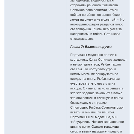
за подмогой, а один остался
сторожить раненого Сотникова.
Сотников ясно понимал, что он
сейчас погибнет: он ранен, болен,
лежит на снегу и не может уйти. Но
неожиданно рядом раздался голос
его товарища. Рыбак вернулся за
напарником, и гибель Сотникова
откладывалась.
Глава 7: Взаимовыручка
Партизаны медленно ползли к
кустарнику. Когда Сотников замирал
и не мог двигаться, Рыбак тащил
его сам. Но наступало утро, и
немцы могли их обнаружить по
следам на снегу. Рыбак начинал
чувствовать, что его силы на
исходе. Он начал ясно осознавать,
что это задание закончится плохо,
что они попали в сложную и почти
безвыходную ситуацию.
С помощью Рыбака Сотников смог
встать, и они пошли пешком.
Партизаны шли медленно, они
заблудились. Несколько часов они
шли по полю. Однако товарищи
смогли выйти на дорогу и решили