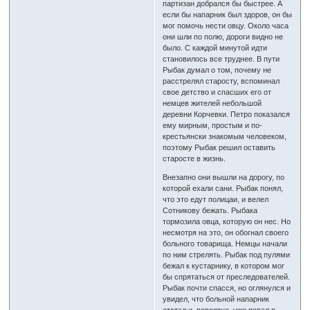
партизан добрался бы быстрее. А
если бы напарник был здоров, он бы
мог помочь нести овцу. Около часа
они шли по полю, дороги видно не
было. С каждой минутой идти
становилось все труднее. В пути
Рыбак думал о том, почему не
расстрелял старосту, вспоминал
свое детство и спасших его от
немцев жителей небольшой
деревни Корчевки. Петро показался
ему мирным, простым и по-
крестьянски знакомым человеком,
поэтому Рыбак решил оставить
старосте в жизнь.
Внезапно они вышли на дорогу, по
которой ехали сани. Рыбак понял,
что это едут полицаи, и велел
Сотникову бежать. Рыбака
тормозила овца, которую он нес. Но
несмотря на это, он обогнал своего
больного товарища. Немцы начали
по ним стрелять. Рыбак под пулями
бежал к кустарнику, в котором мог
бы спрятаться от преследователей.
Рыбак почти спасся, но оглянулся и
увидел, что больной напарник