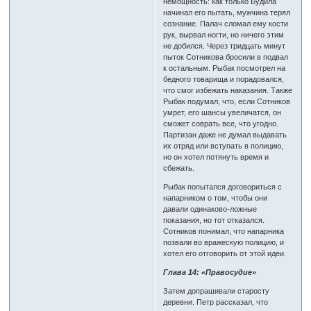
немощность: как только Будила
начинал его пытать, мужчина терял
сознание. Палач сломал ему кости
рук, вырвал ногти, но ничего этим
не добился. Через тридцать минут
пыток Сотникова бросили в подвал
к остальным. Рыбак посмотрел на
бедного товарища и порадовался,
что смог избежать наказания. Также
Рыбак подумал, что, если Сотников
умрет, его шансы увеличатся, он
сможет соврать все, что угодно.
Партизан даже не думал выдавать
их отряд или вступать в полицию,
но он хотел потянуть время и
сбежать.
Рыбак попытался договориться с
напарником о том, чтобы они
давали одинаково-ложные
показания, но тот отказался.
Сотников понимал, что напарника
позвали во вражескую полицию, и
хотел его отговорить от этой идеи.
Глава 14: «Правосудие»
Затем допрашивали старосту
деревни. Петр рассказал, что