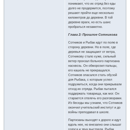
понимают, что их отряд без еды
долго не продержится, поэтому
решают пройти еще несколько
километров до деревни. В той
деревне враги, но есть шанс
пробраться незаметно.
Глава 2: Прошлое Сотникова
Сотников и Рыбак идут по полю в
сторону деревни. Но в поле, где
деревья не защищают от ветра,
Сотникову стало хуже, сильный
ветер пронзал больного партизана
насквозь. Он обморозил пальцы,
его кашель не прекращался.
Сотников опасался стать обузой
для Рыбака, с которым успел
подружиться, когда они прикрывали
отход их отряда. Рыбак пытался
поддержать товарища, как мог. Он
старается отвлечь его разговорами.
Из беседы мы узнаем, что Сотников
окончил учительский институт и до
войны преподавал в школе.
Партизаны выходят к дороге и идут
вдоль нее, но внезапно они слышат
голоса и звук выстрела. Рыбак