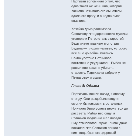
Партизан вспоминал о том, что
одна такая же женщина, которая
ласково называла его сыночком,
сдала его врагу, и он едва смог
спастись.
Хозяйка дома рассказала
Сотникову, что деревенские мужики
уговорили Петро стать старостой.
Ведь иначе главным мог стать
Будила — плохой человек, которого
все еще до войны боялись.
Самочувствие Сотникова
постепенно ухудшалось. Рыбак же
решил все-таки не убивать
старосту. Партизаны забрали у
Петра овцу и ушли.
Глава 5: Облава
Партизаны пошли назад, к своему
отряду. Они раздобыли овцу и
смогли бы накормить остальных.
Но нужно было успеть вернуться до
рассвета. Рыбак нес овцу, а
Сотников медленно шел позади.
Ему становилось хуже. Рыбак даже
пожалел, что Сотников пошел с
ним, ведь без него здоровый