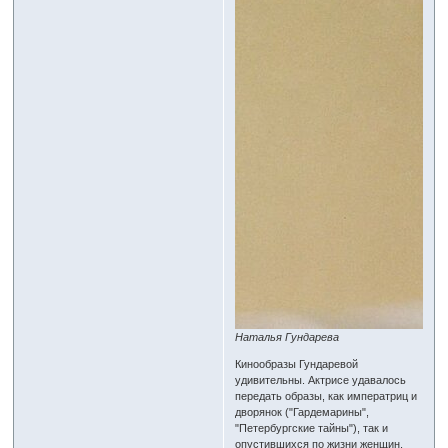
Наталья Гундарева
Кинообразы Гундаревой
удивительны. Актрисе удавалось
передать образы, как императриц и
дворянок ("Гардемарины",
"Петербургские тайны"), так и
опустившихся по жизни женщин,