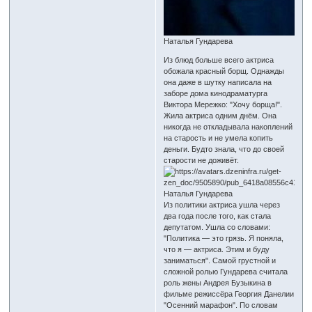
Наталья Гундарева
Из блюд больше всего актриса
обожала красный борщ. Однажды
она даже в шутку написала на
заборе дома кинодраматурга
Виктора Мережко: "Хочу борща!".
Жила актриса одним днём. Она
никогда не откладывала накоплений
на старость и не умела копить
деньги. Будто знала, что до своей
старости не доживёт.
Наталья Гундарева
Из политики актриса ушла через
два года после того, как стала
депутатом. Ушла со словами:
"Политика — это грязь. Я поняла,
что я — актриса. Этим и буду
заниматься". Самой грустной и
сложной ролью Гундарева считала
роль жены Андрея Бузыкина в
фильме режиссёра Георгия Данелии
"Осенний марафон". По словам