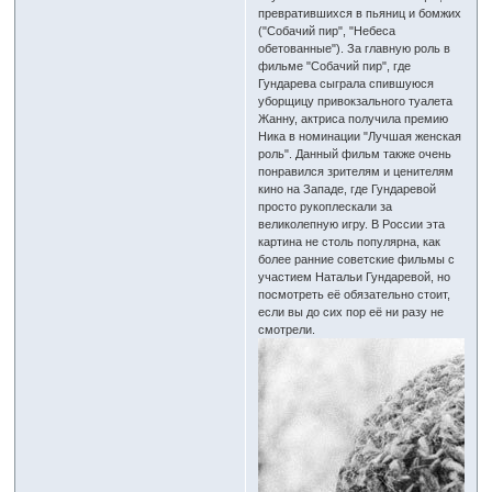
превратившихся в пьяниц и бомжих
("Собачий пир", "Небеса
обетованные"). За главную роль в
фильме "Собачий пир", где
Гундарева сыграла спившуюся
уборщицу привокзального туалета
Жанну, актриса получила премию
Ника в номинации "Лучшая женская
роль". Данный фильм также очень
понравился зрителям и ценителям
кино на Западе, где Гундаревой
просто рукоплескали за
великолепную игру. В России эта
картина не столь популярна, как
более ранние советские фильмы с
участием Натальи Гундаревой, но
посмотреть её обязательно стоит,
если вы до сих пор её ни разу не
смотрели.