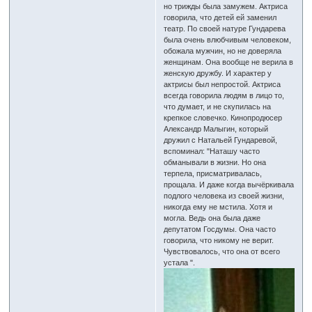
но трижды была замужем. Актриса
говорила, что детей ей заменил
театр. По своей натуре Гундарева
была очень влюбчивым человеком,
обожала мужчин, но не доверяла
женщинам. Она вообще не верила в
женскую дружбу. И характер у
актрисы был непростой. Актриса
всегда говорила людям в лицо то,
что думает, и не скупилась на
крепкое словечко. Кинопродюсер
Александр Малыгин, который
дружил с Натальей Гундаревой,
вспоминал: "Наташу часто
обманывали в жизни. Но она
терпела, присматривалась,
прощала. И даже когда вычёркивала
подлого человека из своей жизни,
никогда ему не мстила. Хотя и
могла. Ведь она была даже
депутатом Госдумы. Она часто
говорила, что никому не верит.
Чувствовалось, что она от всего
устала ".