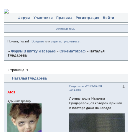
Форум
Участники
Правила
Регистрация
Войти
Активные темы
Привет, Гость!
Войдите
или
зарегистрируйтесь
.
»
Форум В шутку и всерьёз
»
Синематограф
»
Наталья
Гундарева
Страница:
1
Наталья Гундарева
1
Поделиться
2023-07-28
10:13:58
Atos
Лучшая роль Натальи
Администратор
Гундаревой, от которой пришли
в восторг даже на Западе