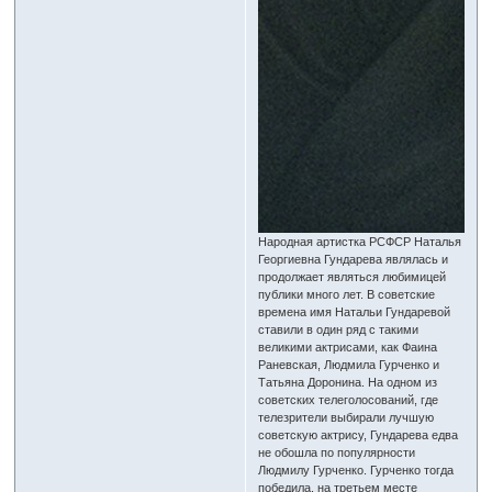
Народная артистка РСФСР Наталья
Георгиевна Гундарева являлась и
продолжает являться любимицей
публики много лет. В советские
времена имя Натальи Гундаревой
ставили в один ряд с такими
великими актрисами, как Фаина
Раневская, Людмила Гурченко и
Татьяна Доронина. На одном из
советских телеголосований, где
телезрители выбирали лучшую
советскую актрису, Гундарева едва
не обошла по популярности
Людмилу Гурченко. Гурченко тогда
победила, на третьем месте