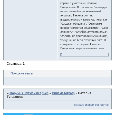
картин с участием Натальи
Гундаревой. В том числе благодаря
великолепной игре знаменитой
актрисы. Также я считаю
шедевральными такие картины, как
"Сладкая женщина", "Одиноким
предоставляется общежитие", "Срок
давности", "Хозяйка детского дома",
"Аэлита, не приставай к мужчинам",
"Искушение Б." и "Собачий пир". В
каждой из этих картин Наталья
Гундарева сыграла главные роли.
0
Страница:
1
Похожие темы
»
Форум В шутку и всерьёз
»
Синематограф
»
Наталья
Гундарева
создать форум бесплатно