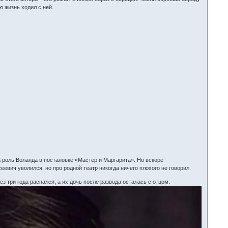
ю жизнь ходил с ней.
а роль Воланда в постановке «Мастер и Маргарита». Но вскоре
еевич уволился, но про родной театр никогда ничего плохого не говорил.
 три года распался, а их дочь после развода осталась с отцом.