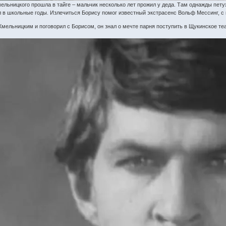
ельницкого прошла в тайге – мальчик несколько лет прожил у деда. Там однажды петух
л в школьные годы. Излечиться Борису помог известный экстрасенс Вольф Мессинг, с
ельницким и поговорил с Борисом, он знал о мечте парня поступить в Щукинское теа