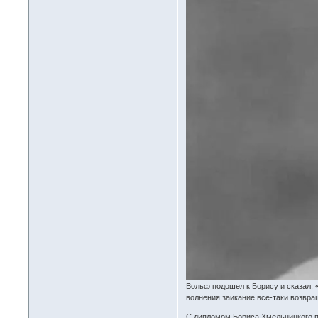
Вольф подошел к Борису и сказал: «
волнения заикание все-таки возвра
С дипломом Бориса Хмельницкого пр