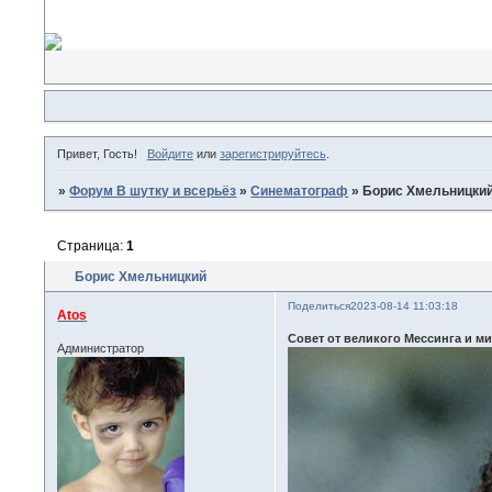
Привет, Гость!
Войдите
или
зарегистрируйтесь
.
»
Форум В шутку и всерьёз
»
Синематограф
»
Борис Хмельницки
Страница:
1
Борис Хмельницкий
Поделиться
2023-08-14 11:03:18
Atos
Совет от великого Мессинга и м
Администратор