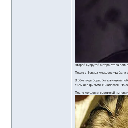
Второй супругой актера стала псих
Позже у Бориса Алексеевича были р
В 80-е годы Борис Хмельницкий поб
съемки в фильме «Скалолаз». Но со
После крушения советской империи