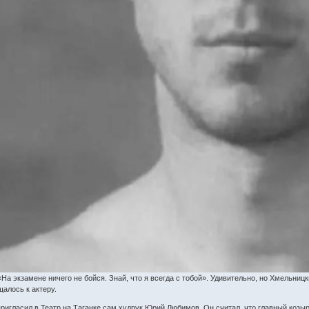
На экзамене ничего не бойся. Знай, что я всегда с тобой». Удивительно, но Хмельниц
щалось к актеру.
игласил в Театр на Таганке сам худрук Юрий Любимов. Он считал, что главный козырь