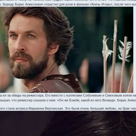
р. Бороду Борис Алексеевич отрастил для роли в фильме «Князь Игорь», после чего вс
тра из-за обиды на режиссера. Его вместе с коллегами Соболевым и Смеховым взяли н
ышал, что режиссер сказала о нем: «Он же Бэмби, какой из него Воланд». Борис Алекс
го стала актриса Марианна Вертинская. Это была очень большая любовь, но брак через