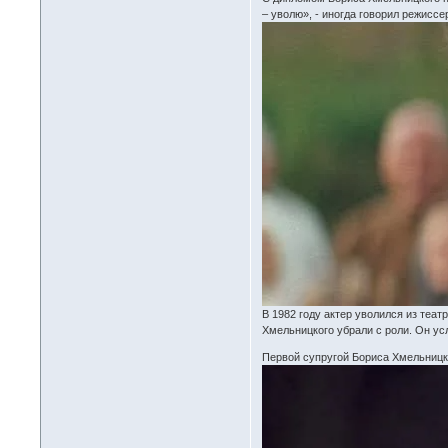
– уволю», - иногда говорил режиссе
В 1982 году актер уволился из теа
Хмельницкого убрали с роли. Он усл
Первой супругой Бориса Хмельницко