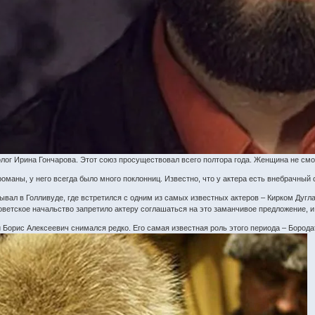
олог Ирина Гончарова. Этот союз просуществовал всего полтора года. Женщина не смог
оманы, у него всегда было много поклонниц. Известно, что у актера есть внебрачный 
ывал в Голливуде, где встретился с одним из самых известных актеров – Кирком Дуг
ветское начальство запретило актеру соглашаться на это заманчивое предложение, и
 Борис Алексеевич снимался редко. Его самая известная роль этого периода – Бород