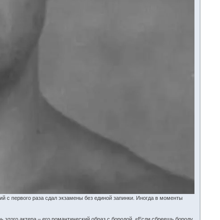
кий с первого раза сдал экзамены без единой запинки. Иногда в моменты
 этого актера – его романтический образ с бородой. «Если сбреешь бороду