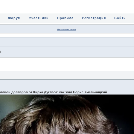
Форум
Участники
Правила
Регистрация
Войти
Активные темы
й
иллион долларов от Кирка Дугласа: как жил Борис Хмельницкий