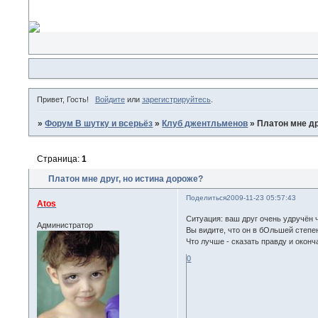
Привет, Гость!
Войдите
или
зарегистрируйтесь
.
»
Форум В шутку и всерьёз
»
Клуб джентльменов
»
Платон мне др
Страница:
1
Платон мне друг, но истина дороже?
Поделиться
2009-11-23 05:57:43
Atos
Ситуация: ваш друг очень удручён 
Администратор
Вы видите, что он в бОльшей степе
Что лучше - сказать правду и оконч
0