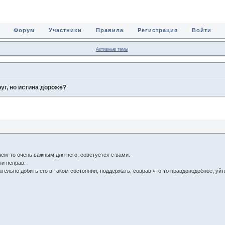
Форум
Участники
Правила
Регистрация
Войти
Активные темы
уг, но истина дороже?
чем-то очень важным для него, советуется с вами.
ни неправ.
ательно добить его в таком состоянии, поддержать, соврав что-то правдоподобное, уйт