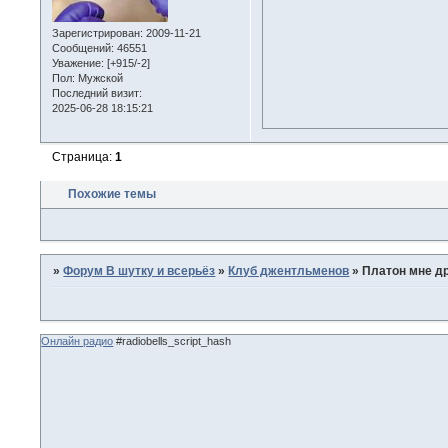
Зарегистрирован
: 2009-11-21
Сообщений:
46551
Уважение:
[+915/-2]
Пол:
Мужской
Последний визит:
2025-06-28 18:15:21
Страница:
1
Похожие темы
»
Форум В шутку и всерьёз
»
Клуб джентльменов
»
Платон мне др
Онлайн радио
#radiobells_script_hash