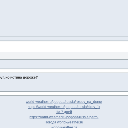
уг, но истина дороже?
world-weather.ru/pogoda/russia/rostov_na_donu/
https://world-weather.ru/pogoda/russia/kirov_1/
На 7 дней
https://world-weather.ru/pogoda/russia/perm/
Погода world-weather.ru
world-weather.ru