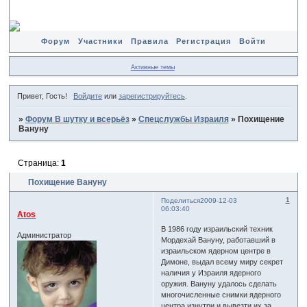
Форум
Участники
Правила
Регистрация
Войти
Активные темы
Привет, Гость!
Войдите
или
зарегистрируйтесь
.
»
Форум В шутку и всерьёз
»
Спецслужбы Израиля
»
Похищение
Вануну
Страница:
1
Похищение Вануну
1
Поделиться
2009-12-03
06:03:40
Atos
В 1986 году израильский техник
Администратор
Мордехай Вануну, работавший в
израильском ядерном центре в
Димоне, выдал всему миру секрет
наличия у Израиля ядерного
оружия. Вануну удалось сделать
многочисленные снимки ядерного
центра изнутри и вывезти их за