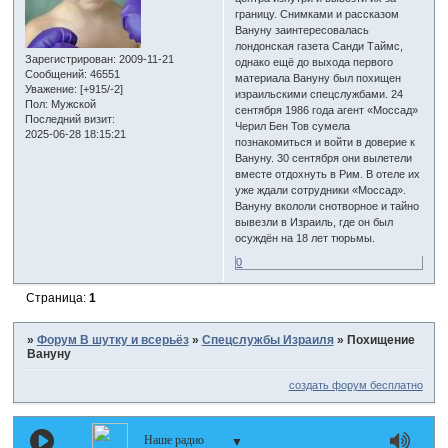
границу. Снимками и рассказом
Вануну заинтересовалась
лондонская газета Санди Таймс,
Зарегистрирован
: 2009-11-21
однако ещё до выхода первого
Сообщений:
46551
материала Вануну был похищен
Уважение:
[+915/-2]
израильскими спецслужбами. 24
Пол:
Мужской
сентября 1986 года агент «Моссад»
Последний визит:
Черил Бен Тов сумела
2025-06-28 18:15:21
познакомиться и войти в доверие к
Вануну. 30 сентября они вылетели
вместе отдохнуть в Рим. В отеле их
уже ждали сотрудники «Моссад».
Вануну вкололи снотворное и тайно
вывезли в Израиль, где он был
осуждён на 18 лет тюрьмы.
0
Страница:
1
»
Форум В шутку и всерьёз
»
Спецслужбы Израиля
»
Похищение
Вануну
создать форум бесплатно
Наше радио
▼