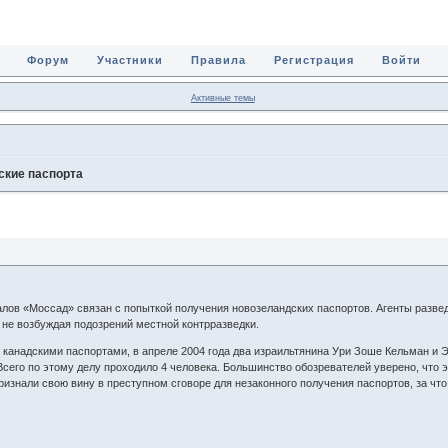
Форум
Участники
Правила
Регистрация
Войти
Активные темы
ские паспорта
лов «Моссад» связан с попыткой получения новозеландских паспортов. Агенты разве
 не возбуждая подозрений местной контрразведки.
канадскими паспортами, в апреле 2004 года два израильтянина Ури Зоше Кельман и 
Всего по этому делу проходило 4 человека. Большинство обозревателей уверено, что 
ризнали свою вину в преступном сговоре для незаконного получения паспортов, за чт