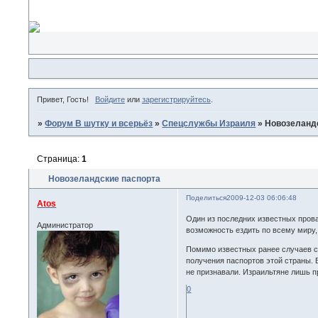
Привет, Гость!
Войдите
или
зарегистрируйтесь
.
»
Форум В шутку и всерьёз
»
Спецслужбы Израиля
»
Новозеланд
Страница:
1
Новозеландские паспорта
Поделиться
2009-12-03 06:06:48
Atos
Один из последних известных прова
Администратор
возможность ездить по всему миру,
Помимо известных ранее случаев с 
получения паспортов этой страны. 
не признавали. Израильтяне лишь п
0