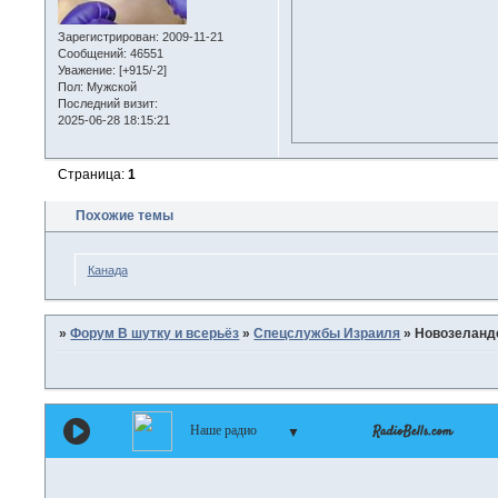
Зарегистрирован
: 2009-11-21
Сообщений:
46551
Уважение:
[+915/-2]
Пол:
Мужской
Последний визит:
2025-06-28 18:15:21
Страница:
1
Похожие темы
Канада
»
Форум В шутку и всерьёз
»
Спецслужбы Израиля
»
Новозеланд
Наше радио
▼