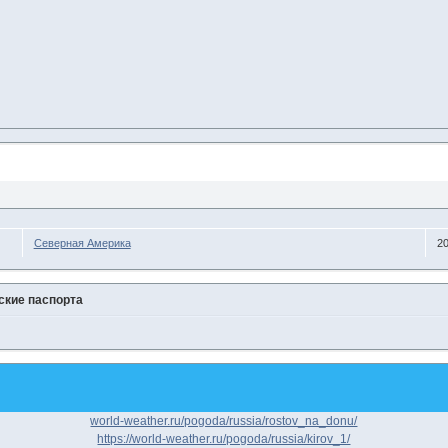
Северная Америка
20
ские паспорта
world-weather.ru/pogoda/russia/rostov_na_donu/
https://world-weather.ru/pogoda/russia/kirov_1/