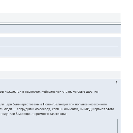
1
дки нуждаются в паспортах нейтральных стран, которые дают им
Эли Кара были арестованы в Новой Зеландии при попытке незаконного
эти люди — сотрудники «Моссад», хотя ни они сами, ни МИД Израиля этого
о получили 6 месяцев тюремного заключения.