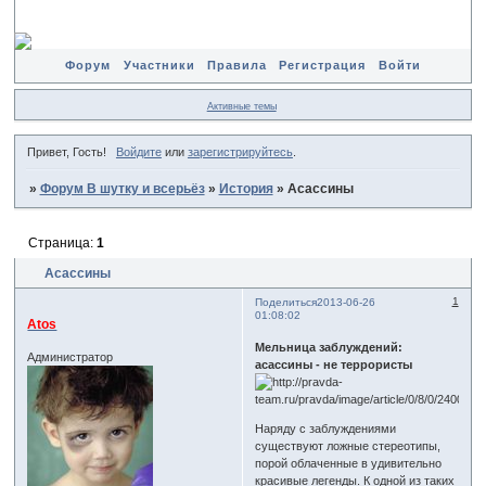
Форум
Участники
Правила
Регистрация
Войти
Активные темы
Привет, Гость!
Войдите
или
зарегистрируйтесь
.
»
Форум В шутку и всерьёз
»
История
»
Асассины
Страница:
1
Асассины
1
Поделиться
2013-06-26
01:08:02
Atos
Мельница заблуждений:
Администратор
асассины - не террористы
Наряду с заблуждениями
существуют ложные стереотипы,
порой облаченные в удивительно
красивые легенды. К одной из таких