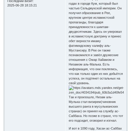
Последний визит:
годах в городе Кум, который был
2025-06-28 18:15:21
частью Сельджукской империи. Он
получил образование в Рее,
крупном центре исламистской
пропаганды, благодаря
принадлежности к шиитам-
двудесятникам. Здесь он уверовал
в исламистскую доктрину и принес
обет верности имаму
фатимидскому халифу аль-
Мустансиру. В Рее он также
познакомился и завёл дружеские
отношения с Омар Хайамом и
Низамом аль-Малька. Есть
информация, что они поклялись,
что как только один из них добьётся
успеха, он подтянет остальных на
свой уровень.
Так и произошло, Низам аль-
Мулька стал визирем(чиновник
высшего ранга в мусульманских
странах) он принял на службу ас-
Саббаха. Но позже в страхе, что тот
его подсидит, оговорил и изгнал.
И вот в 1090 году, Хасан ас-Саббах