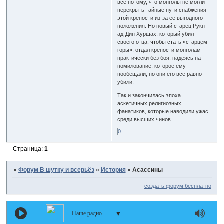
всё потому, что монголы не могли
перекрыть тайные пути снабжения
этой крепости из-за её выгодного
положения. Но новый старец Рукн
ад-Дин Хуршах, который убил
своего отца, чтобы стать «старцем
горы», отдал крепости монголам
практически без боя, надеясь на
помилование, которое ему
пообещали, но они его всё равно
убили.
Так и закончилась эпоха
аскетичных религиозных
фанатиков, которые наводили ужас
среди высших чинов.
0
Страница:
1
»
Форум В шутку и всерьёз
»
История
»
Асассины
создать форум бесплатно
Наше радио
▼