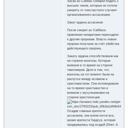
Хасан ас-Саббах собирал подать с
высших чинов, которые не хотели
умереть от «несчастного случая»
организованного ассасинами.
Закат ордена ассасинов
После смерит ас-Саббаха
правление низаритами переходило
к другим пророкам. Власть новые
пророки получали за счёт убийства
действующего пророка.
Закату ордена способствовали как
не странно монголы. Которые
воевали в то время на стороне
тамплиеров. Дело в том, что
монголы на тот момент были на
распутье между исламом и
христианством. Они исповедовали
на то время христианство и
воевали с мусульманами на
стороне крестоносцев.
Осадив главные крепости
ассасинов, они взяли почти все,
кроме крепости Гирдсук, которая
продержалась под осадой 20лет. А