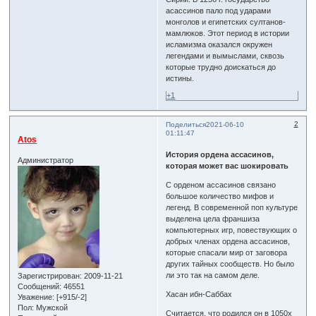
асассинов пало под ударами
монголов и египетских султанов-
мамлюков. Этот период в истории
исламизма оказался окружен
легендами и вымыслами, сквозь
которые трудно доискаться до
истины.
+1
2
Поделиться
2021-06-10
01:11:47
Atos
История ордена ассасинов,
Администратор
которая может вас шокировать
С орденом ассасинов связано
большое количество мифов и
легенд. В современной поп культуре
выделена цела франшиза
компьютерных игр, повествующих о
добрых членах ордена ассасинов,
которые спасали мир от заговора
других тайных сообществ. Но было
ли это так на самом деле.
Зарегистрирован
: 2009-11-21
Сообщений:
46551
Хасан ибн-Саббах
Уважение:
[+915/-2]
Пол:
Мужской
Считается, что родился он в 1050х