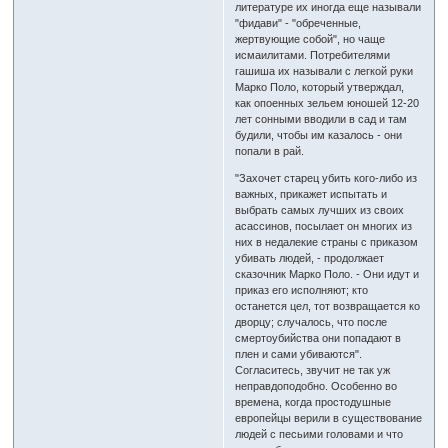
литературе их иногда еще называли
"фидави" - "обреченные,
жертвующие собой", но чаще
исмаилитами. Потребителями
гашиша их называли с легкой руки
Марко Поло, который утверждал,
как опоенных зельем юношей 12-20
лет сонными вводили в сад и там
будили, чтобы им казалось - они
попали в рай.
"Захочет старец убить кого-либо из
важных, прикажет испытать и
выбрать самых лучших из своих
асассинов, посылает он многих из
них в недалекие страны с приказом
убивать людей, - продолжает
сказочник Марко Поло. - Они идут и
приказ его исполняют; кто
останется цел, тот возвращается ко
дворцу; случалось, что после
смертоубийства они попадают в
плен и сами убиваются".
Согласитесь, звучит не так уж
неправдоподобно. Особенно во
времена, когда простодушные
европейцы верили в существование
людей с песьими головами и что