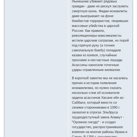
Нынешние убивают рядовых
граждан - даже не рискуя заслужить
смертную казнь. Фидаи-исмаилиты
даже выигрывают на фоне
бомбистов-террористов, творивших
массовые убийства в царской
России. Как правило,
революционеры-максималисты
мстили царским сатрапам, но порой
под горячую руку (а точнее
самопальную бомбу) попадали
казаки из конвоя, случайные
прохожие и несчастные лошади.
Асассины наносили точечные
удары отравленным кинжалом.
В короткой заметке мы не касались
причин и истории появления
исмаиилизма, но нужно сказать
несколько слов об основателе
ордена асассинов Хасане ибн ас-
Саббахе, который вместе со
своими сторонниками в 1090 г.
захватил в отрогах Эльбруса
труднодоступный замок Аламут -
"Орлиное гнездо" - и создал
государство, распространившее
влияние на многие районы Ирана и
Сирии. В 1256 г. государство