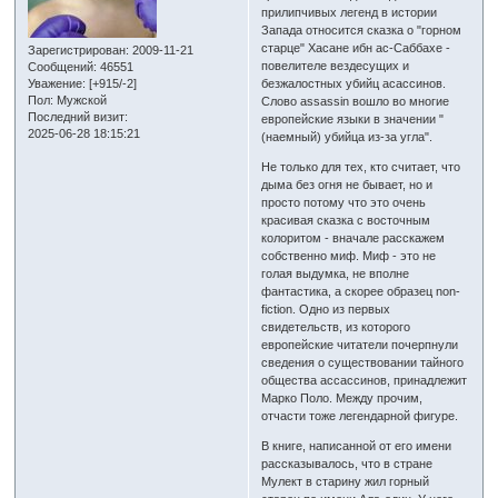
прилипчивых легенд в истории
Запада относится сказка о "горном
старце" Хасане ибн ас-Саббахе -
Зарегистрирован
: 2009-11-21
повелителе вездесущих и
Сообщений:
46551
Уважение:
[+915/-2]
безжалостных убийц асассинов.
Пол:
Мужской
Слово assassin вошло во многие
Последний визит:
европейские языки в значении "
2025-06-28 18:15:21
(наемный) убийца из-за угла".
Не только для тех, кто считает, что
дыма без огня не бывает, но и
просто потому что это очень
красивая сказка с восточным
колоритом - вначале расскажем
собственно миф. Миф - это не
голая выдумка, не вполне
фантастика, а скорее образец non-
fiction. Одно из первых
свидетельств, из которого
европейские читатели почерпнули
сведения о существовании тайного
общества ассассинов, принадлежит
Марко Поло. Между прочим,
отчасти тоже легендарной фигуре.
В книге, написанной от его имени
рассказывалось, что в стране
Мулект в старину жил горный