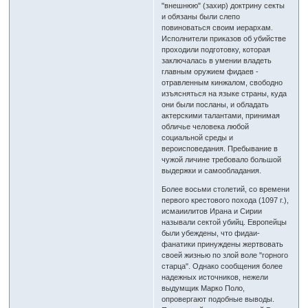
"внешнюю" (захир) доктрину секты
и обязаны были слепо
повиноваться своим иерархам.
Исполнители приказов об убийстве
проходили подготовку, которая
заключалась в умении владеть
главным оружием фидаев -
отравленным кинжалом, свободно
изъясняться на языке страны, куда
они были посланы, и обладать
актерскими талантами, принимая
обличье человека любой
социальной среды и
вероисповедания. Пребывание в
чужой личине требовало большой
выдержки и самообладания.
Более восьми столетий, со времени
первого крестового похода (1097 г.),
исмаиилитов Ирана и Сирии
называли сектой убийц. Европейцы
были убеждены, что фидаи-
фанатики принуждены жертвовать
своей жизнью по злой воле "горного
старца". Однако сообщения более
надежных источников, нежели
выдумщик Марко Поло,
опровергают подобные выводы.