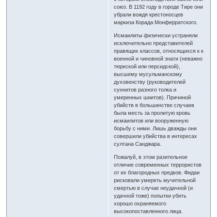
союз. В 1192 году в городе Тире они
убрали вождя крестоносцев
маркиза Корада Монферратского.
Исмаилиты физически устраняли
исключительно представителей
правящих классов, относящихся к к
военной и чиновной знати (неважно
тюркской или персидской),
высшему мусульманскому
духовенству (руководителей
суннитов разного толка и
умеренных шиитов). Причиной
убийств в большинстве случаев
была месть за пролитую кровь
исмаилитов или вооруженную
борьбу с ними. Лишь дважды они
совершили убийства в интересах
султана Санджара.
Пожалуй, в этом разительное
отличие современных террористов
от их благородных предков. Фидаи
рисковали умереть мучительной
смертью в случае неудачной (и
удачной тоже) попытки убить
хорошо охраняемого
высокопоставленного лица.