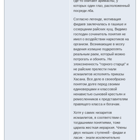
где-то обитают аримаспы, у
которых один глаз, расположенный
посреди лба.
Согласно легенде, мотивация
фидаев заключалась в гашише и
созерцании райских кущ. Видимо
господин сочинитель понятия не
имел о воздействии наркотиков на
организм. Возникающие в мозгу
видения излишне подкреплять
реальным раем, который можно
потрогать и обонять. Не
злокозненность "горного старца" и
не райские прелести гнали
исмаилитов исполнять приказы
Хасана. Все дело в своеобразно
понятом долге перед своими
единоверцами и классовой
ненавистью сыновей крестьян и
ремесленников к представителям
правящего класса и богачам.
Хотя у самих низаритов
исмаилитов, в соответствии с
тогдашними понятиями, тоже
царила жесткая иерархия. Члены
двух низших ступеней - фидаи и
ласик - знали исключительно