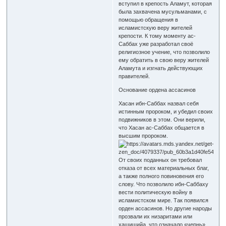
вступил в крепость Аламут, которая
была захвачена мусульманами, с
помощью обращения в
исламистскую веру жителей
крепости. К тому моменту ас-
Саббах уже разработал своё
религиозное учение, что позволило
ему обратить в свою веру жителей
Аламута и изгнать действующих
правителей.
Основание ордена ассасинов
Хасан ибн-Саббах назвал себя
истинным пророком, и убедил своих
подвижников в этом. Они верили,
что Хасан ас-Саббах общается в
высшим пророком.
От своих поданных он требовал
отказа от всех материальных благ,
а также полного повиновения его
слову. Что позволило ибн-Саббаху
вести политическую войну в
исламистском мире. Так появился
орден ассасинов. Но другие народы
прозвали их низаритами или
хашишийа, что означало «чернь».