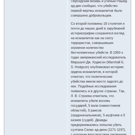
Персидский визирь и ученый Рашид
ад-дин сообщил, что убийство
первой жертвы исмаилитов было
совершено добровольцем.
Со второй половины 18 столетия и
почти до наших дней в зарубежной
историографии сохранялся взгляд
на исмаилитов как на секту
террористов, совершивших
огромное количество
бесчеловечных убийств. В 1950-х
годах американский исследователь
Маршалл Дж. Ходжсон (Marshall G.
S. Hodgson) опубликовал историю
ордена исмаилитов, в которой
отметил, что политические
убийства имели место задолго до
них. Подобные исследования
появились и в других странах. Так,
Л. В. Строева отметила, что
исмаилиты убили восемь
государей, 5 вали (наместников
областей), 5 раисов
(градоначальников), 5 муфтиев и 5
казиев (судей). Дважды
предпринимались попытки убить
султана Салах ад-дина (1171-1197),
с которым впоследствии заключили