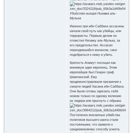
Убийство визиря Низама аль-
Мулька
Именно при ибн-Саббахе ассасины
начали свой путь как убийцы, или
террористы. Первым делом он
отомстил Низаму аль-Мульку, за
его предательство. Ассасин
переодевшийся монахом, смог
подобраться к нему и убить.
Крепость Аламут посещал как
минимум один европеец. Этим
европейцев был Генрих граф
Шампанский. Ему
продемонстрировали презрение к
смерти людей Хасана ибн-Саббаха.
Они были готовы зарезать себя
ножом только по одному велению
их лидера или прыгнуть с обрыва.
Постепенно внезапные убийства
политиков высшего ранга стали
постоянными, что привело к
средневековому способу рэкета.