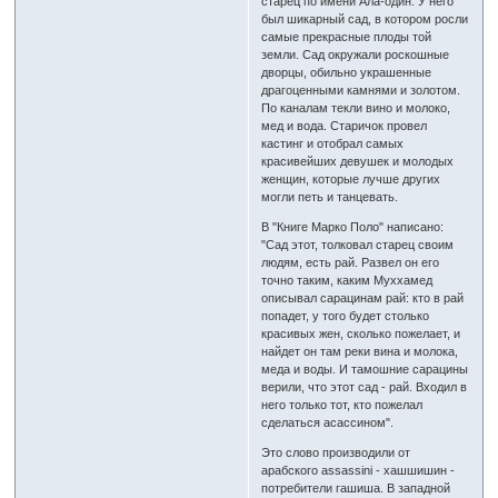
старец по имени Ала-один. У него
был шикарный сад, в котором росли
самые прекрасные плоды той
земли. Сад окружали роскошные
дворцы, обильно украшенные
драгоценными камнями и золотом.
По каналам текли вино и молоко,
мед и вода. Старичок провел
кастинг и отобрал самых
красивейших девушек и молодых
женщин, которые лучше других
могли петь и танцевать.
В "Книге Марко Поло" написано:
"Сад этот, толковал старец своим
людям, есть рай. Развел он его
точно таким, каким Муххамед
описывал сарацинам рай: кто в рай
попадет, у того будет столько
красивых жен, сколько пожелает, и
найдет он там реки вина и молока,
меда и воды. И тамошние сарацины
верили, что этот сад - рай. Входил в
него только тот, кто пожелал
сделаться асассином".
Это слово производили от
арабского assassini - хашшишин -
потребители гашиша. В западной