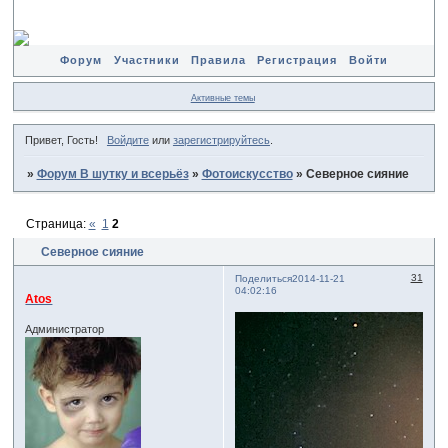
Форум
Участники
Правила
Регистрация
Войти
Активные темы
Привет, Гость!
Войдите
или
зарегистрируйтесь
.
»
Форум В шутку и всерьёз
»
Фотоискусство
»
Северное сияние
Страница:
«
1
2
Северное сияние
31
Поделиться
2014-11-21
04:02:16
Atos
Администратор