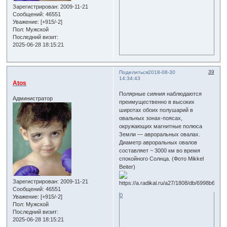
Зарегистрирован
: 2009-11-21
Сообщений:
46551
Уважение:
[+915/-2]
Пол:
Мужской
Последний визит:
2025-06-28 18:15:21
39
Поделиться
2018-08-30
14:34:43
Atos
Полярные сияния наблюдаются
Администратор
преимущественно в высоких
широтах обоих полушарий в
овальных зонах-поясах,
окружающих магнитные полюса
Земли — авроральных овалах.
Диаметр авроральных овалов
составляет ~ 3000 км во время
спокойного Солнца. (Фото Mikkel
Beiter)
Зарегистрирован
: 2009-11-21
Сообщений:
46551
0
Уважение:
[+915/-2]
Пол:
Мужской
Последний визит:
2025-06-28 18:15:21