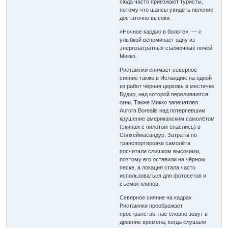
сюда часто приезжают туристы,
потому что шансы увидеть явление
достаточно высоки.
«Ночное кардио в болоте», — с
улыбкой вспоминает одну из
энергозатратных съёмочных ночей
Микко.
Ристамяки снимает северное
сияние также в Исландии: на одной
из работ чёрная церковь в местечке
Будир, над которой переливаются
огни. Также Микко запечатлел
Aurora Borealis над потерпевшим
крушение американским самолётом
(экипаж с пилотом спаслись) в
Солхеймасандур. Затраты по
транспортировке самолёта
посчитали слишком высокими,
поэтому его оставили на чёрном
песке, а локация стала часто
использоваться для фотосетов и
съёмок клипов.
Северное сияние на кадрах
Ристамяки преображает
пространство: нас словно зовут в
древние времена, когда слушали