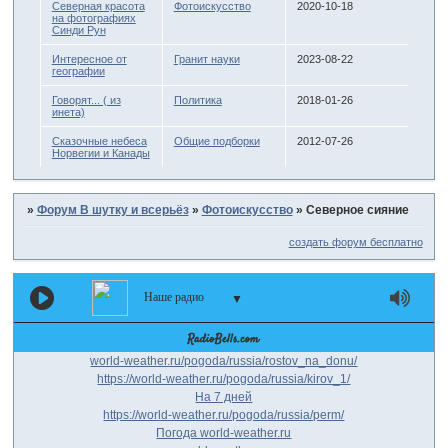
Северная красота
Фотоискусство
2020-10-18
на фотографиях
Синди Рун
Интересное от
Гранит науки
2023-08-22
географии
Говорят... ( из
Политика
2018-01-26
инета)
Сказочные небеса
Общие подборки
2012-07-26
Норвегии и Канады
»
Форум В шутку и всерьёз
»
Фотоискусство
»
Северное сияние
создать форум бесплатно
Наше радио
▼
world-weather.ru/pogoda/russia/rostov_na_donu/
https://world-weather.ru/pogoda/russia/kirov_1/
На 7 дней
https://world-weather.ru/pogoda/russia/perm/
Погода world-weather.ru