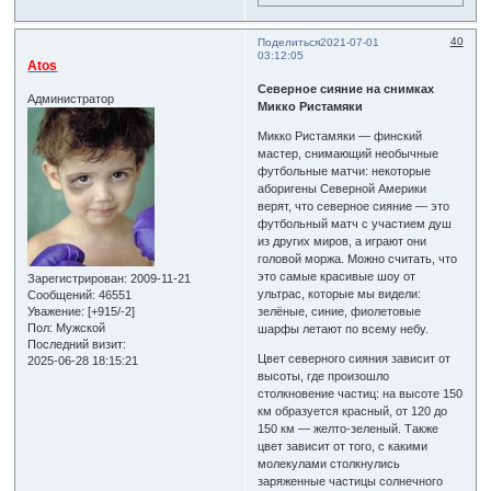
40
Поделиться
2021-07-01
03:12:05
Atos
Северное сияние на снимках
Администратор
Микко Ристамяки
Микко Ристамяки — финский
мастер, снимающий необычные
футбольные матчи: некоторые
аборигены Северной Америки
верят, что северное сияние — это
футбольный матч с участием душ
из других миров, а играют они
головой моржа. Можно считать, что
это самые красивые шоу от
Зарегистрирован
: 2009-11-21
ультрас, которые мы видели:
Сообщений:
46551
Уважение:
[+915/-2]
зелёные, синие, фиолетовые
Пол:
Мужской
шарфы летают по всему небу.
Последний визит:
Цвет северного сияния зависит от
2025-06-28 18:15:21
высоты, где произошло
столкновение частиц: на высоте 150
км образуется красный, от 120 до
150 км — желто-зеленый. Также
цвет зависит от того, с какими
молекулами столкнулись
заряженные частицы солнечного