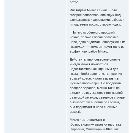
ветра.
Инстаграм Микко сейчас —это
галерея всполохов, сияющих над
заснеженными деревьями, озёрами
и подсвечивающих старую лодку.
«Ничего особенного прошлой
ночью, только слабая полоска в
небе, едва видимая невооруженным
глазом...», — комментирует одну из
эффектных работ Микко.
Действительно, северное сияние
иногда может показаться
недостаточно насыщенным для
глаза. Чтобы запечатлеть явление
во всей красе, нужно выставить
нужные параметры. Не продумав
процесс заранее, можно так и не
схватить лису за хвост (согласной
саамской легенде, северное сияние
вызывает лиса: бегая по сопкам,
она поднимает в небо снежные
искры).
Микко часто снимает в
Килписъярви — деревня на стыке
Норвегии, Финляндии и Швеции: