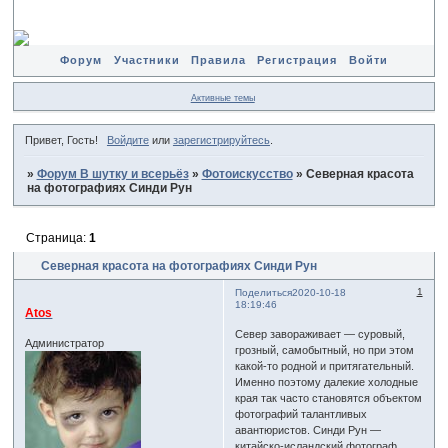
Форум
Участники
Правила
Регистрация
Войти
Активные темы
Привет, Гость!
Войдите
или
зарегистрируйтесь
.
»
Форум В шутку и всерьёз
»
Фотоискусство
»
Северная красота
на фотографиях Синди Рун
Страница:
1
Северная красота на фотографиях Синди Рун
1
Поделиться
2020-10-18
18:19:46
Atos
Север завораживает — суровый,
Администратор
грозный, самобытный, но при этом
какой-то родной и притягательный.
Именно поэтому далекие холодные
края так часто становятся объектом
фотографий талантливых
авантюристов. Синди Рун —
китайско-исландский фотограф,