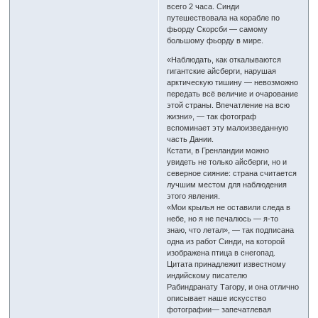
всего 2 часа. Синди
путешествовала на корабле по
фьорду Скорсби — самому
большому фьорду в мире.
«Наблюдать, как откалываются
гигантские айсберги, нарушая
арктическую тишину — невозможно
передать всё величие и очарование
этой страны. Впечатление на всю
жизни», — так фотограф
вспоминает эту малоизведанную
часть Дании.
Кстати, в Гренландии можно
увидеть не только айсберги, но и
северное сияние: страна считается
лучшим местом для наблюдения
этого явления.
«Мои крылья не оставили следа в
небе, но я не печалюсь — я-то
знаю, что летал», — так подписана
одна из работ Синди, на которой
изображена птица в снегопад.
Цитата принадлежит известному
индийскому писателю
Рабиндранату Тагору, и она отлично
описывает наше искусство
фотографии— запечатлевая