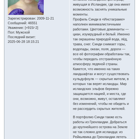
живущая в Исландии, где она имеет
возможность заснять уникальные
моменты.
Зарегистрирован
: 2009-11-21
Профиль Синди в «Инстаграме»
Сообщений:
46551
наполнен минималистичными
Уважение:
[+915/-2]
работами. Цветовые доминанты —
Пол:
Мужской
циан, изумрудный и белый. Именно
Последний визит:
так окрашены природой вода, лёд,
2025-06-28 18:15:21
трава, снег. Синди снимает горы,
водопады, океан, поля, дороги —
все её фотографии обработаны так,
чтобы передать отстранённую
атмосферу ледяной страны.
Кажется, что именно на таких
ландшафтах и могут существовать
хульдуфоулк — скрытые жители, в
которых так верят исландцы. Мир
исландских эльфов бережно
защищается нацией, и места, где
они, возможно, живут, оставляют
без изменений, чтобы не обидеть и
не рассердить скрытых жителей.
В портфолио Синди также есть
работы из Гренландии. Добраться
до крупнейшего острова на Земле
не так сложно для исландца: из
Рейкьявика до Гренландии лететь