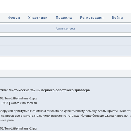
Форум
Участники
Правила
Регистрация
Войти
Активные темы
тят»: Мистические тайны первого советского триллера
987 | Фото: kino-teatr.ru
оворухин приступил к съемкам фильма по детективному роману Агаты Кристи. «Десять
 на премьере в кинотеатрах люди визжали от страха. Но еще больше ужаса навевают 
вные роли.