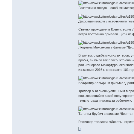
Ласточкино гнездо – особняк мистер
Декорации вокруг Ласточкиного гнезд
Съемки проходили в Крыму, возле Л
ветра постоянно срывали щиты из 
Людмила Максакова в фильме *Десять 
Впрочем, судьба многих актеров, у
пробы, ей было так плохо, что она
роль генерала Макартура, скончалс
из жизни в 2016 г. в возрасте 101 го
Владимир Зельдин в фильме *Десять н
Триллер был очень успешным в прок
пользовавшийся такой популярность
темы страха и ужаса за рубежом».
Татьяна Друбич в фильме *Десять нег
Режиссер триллера «Десять негритя
0