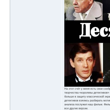
На этот счёт у меня есть свои соо
творчества «королевы детективов» 
больше в защиту классической экран
детективов взялись разбирать моти
анализа послужил наш фильм. Фильм
все другие версии.