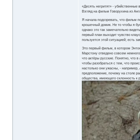
«Десять негритят» - убийственные 
Взгляд на фильм Говорухина из Анг
Я начала подозревать, что фильм п
крошечный домик. Не то чтобы я бу
однако это так замечательно видеть
первый план выходит чувство клаус
пользуется этой ситуацией; есть з
Это первый фильм, в котором Энтони
Марстону отведено совсем немного 
что актёры русские. Понятно, что в
чтобы разобраться с тем, что прои
настолько они ужасны, - например,
предположение, почему на столе рас
общества, имеющего склонность к р