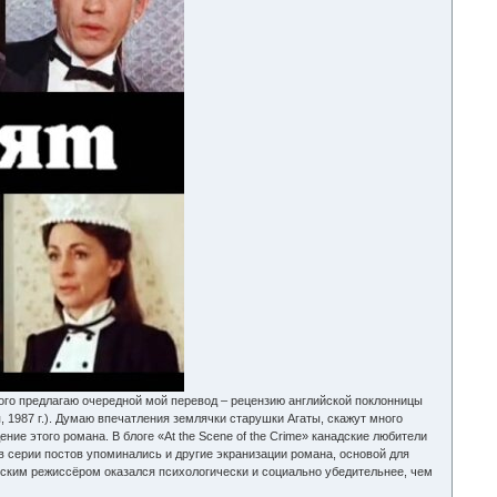
того предлагаю очередной мой перевод – рецензию английской поклонницы
 1987 г.). Думаю впечатления землячки старушки Агаты, скажут много
ние этого романа. В блоге «At the Scene of the Crime» канадские любители
 в серии постов упоминались и другие экранизации романа, основой для
ийским режиссёром оказался психологически и социально убедительнее, чем