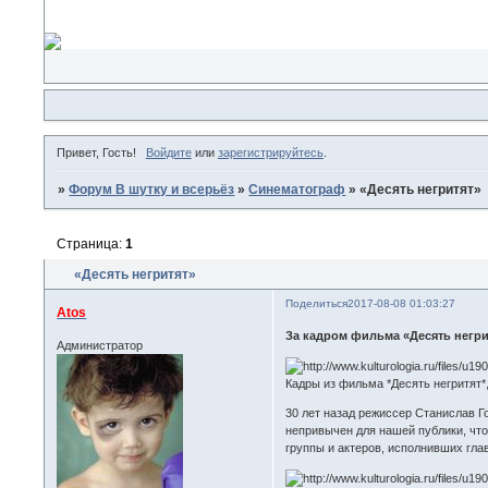
Привет, Гость!
Войдите
или
зарегистрируйтесь
.
»
Форум В шутку и всерьёз
»
Синематограф
»
«Десять негритят»
Страница:
1
«Десять негритят»
Поделиться
2017-08-08 01:03:27
Atos
За кадром фильма «Десять негри
Администратор
Кадры из фильма *Десять негритят*, 1
30 лет назад режиссер Станислав Г
непривычен для нашей публики, что
группы и актеров, исполнивших гла