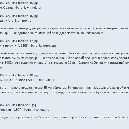
а Оуэна | Фото: krymtrek.ru
а | Фото: krymtrek.ru
асточкиного гнезда. Декорации построили на отвесной скале. Во время шторма они н
фанеры. Находиться на съемочной площадке часто было небезопасно.
негритят*, 1987 | Фото: kino-teatr.ru
частвовавших в съемках, сложилась успешно, даже если и случались казусы. Актриса 
 не могла выйти из квартиры. Но все обошлось, и со своей ролью она справилась блес
я в 2001 г. от сердечного приступа в возрасте 83 лет. Владимир Зельдин, сыгравший 
да.
егритят*, 1987 | Фото: kino-teatr.ru
ате – на него продали около 35 млн билетов. Многие критики называли его лучшей в м
ю у зрителей, получил всего одну награду, на кинофестивале «Одесская альтернатива
ритят*, 1987 | Фото: kino-teatr.ru
т» до сих пор называет себя советским режиссером и считает, что его зритель больше