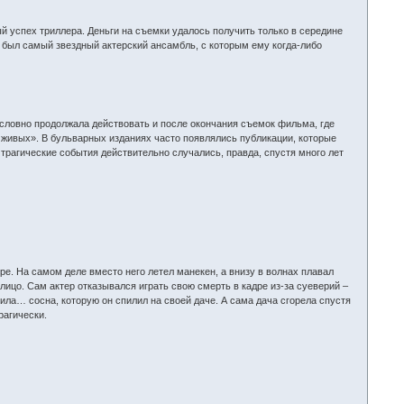
й успех триллера. Деньги на съемки удалось получить только в середине
о был самый звездный актерский ансамбль, с которым ему когда-либо
 словно продолжала действовать и после окончания съемок фильма, где
в живых». В бульварных изданиях часто появлялись публикации, которые
трагические события действительно случались, правда, спустя много лет
е. На самом деле вместо него летел манекен, а внизу в волнах плавал
лицо. Сам актер отказывался играть свою смерть в кадре из-за суеверий –
убила… сосна, которую он спилил на своей даче. А сама дача сгорела спустя
рагически.