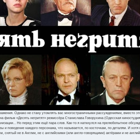
бражения. Однако не стану утомлять вас многостраничными рассуждениями, вместо э
на фильм «Десять негритят» режиссёра Станислава Говорухина (Одесская киностудия,
изации... Но перед этим ещё пара слов. Как-то я наткнулся на прелюбопытное обсужде
вы и поведение каждого персонажа, что называется, по косточкам, по деталям. И хотя
, снятый не в Англии, не с английскими (или англо-говорящими) актёрами и не англ