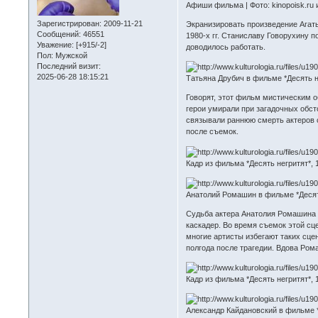
Афиши фильма | Фото: kinopoisk.ru и
Зарегистрирован
: 2009-11-21
Экранизировать произведение Агаты
Сообщений:
46551
1980-х гг. Станиславу Говорухину 
Уважение:
[+915/-2]
доводилось работать.
Пол:
Мужской
Последний визит:
2025-06-28 18:15:21
Татьяна Друбич в фильме *Десять нег
Говорят, этот фильм мистическим о
герои умирали при загадочных обст
связывали раннюю смерть актеров с
после съемок.
Кадр из фильма *Десять негритят*, 19
Анатолий Ромашин в фильме *Десять н
Судьба актера Анатолия Ромашина с
каскадер. Во время съемок этой сце
многие артисты избегают таких сцен
полгода после трагедии. Вдова Ром
Кадр из фильма *Десять негритят*, 19
Александр Кайдановский в фильме *Де