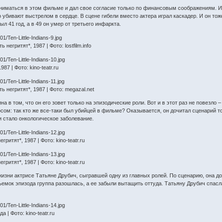
ниматься в этом фильме и дал свое согласие только по финансовым соображениям. Инт
 убивают выстрелом в сердце. В сцене гибели вместо актера играл каскадер. И он то
 41 год, а в 49 он умер от третьего инфаркта.
егритят*, 1987 | Фото: lostfilm.info
87 | Фото: kino-teatr.ru
 негритят*, 1987 | Фото: megazal.net
а в том, что он его зовет только на эпизодические роли. Вот и в этот раз не повезл
ом: так кто же все-таки был убийцей в фильме? Оказывается, он дочитал сценарий то
и стало онкологическое заболевание.
ритят*, 1987 | Фото: kino-teatr.ru
ритят*, 1987 | Фото: kino-teatr.ru
жизни актрисе Татьяне Друбич, сыгравшей одну из главных ролей. По сценарию, она 
съемок эпизода группа разошлась, а ее забыли вытащить оттуда. Татьяну Друбич спасл
 | Фото: kino-teatr.ru