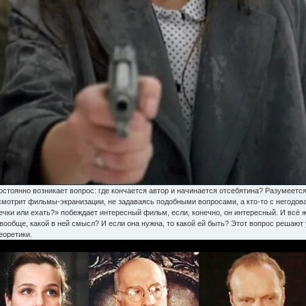
стоянно возникает вопрос: где кончается автор и начинается отсебятина? Разумеется,
смотрит фильмы-экранизации, не задаваясь подобными вопросами, а кто-то с негодов
чки или ехать?» побеждает интересный фильм, если, конечно, он интересный. И всё же
вообще, какой в ней смысл? И если она нужна, то какой ей быть? Этот вопрос решают 
еоретики.