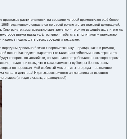
ез признаков растительности, на вершине которой примостился ещё более
 1965 года неплохо справился со своей ролью и стал знаковой декорацией,
 Хотя изнутри дом довольно мал, заметно, что он не из дешёвых: в итоге на
некоторое время назад ушёл из кино, чтобы стать политиком – прекрасно
, надеясь подслушать своих соседей и так далее.
переданы довольно близко к первоисточнику, - правда, как и в романе,
ной песне. Как видите, характеры остались английскими, несмотря на то,
будут говорить по-английски, но здесь мне потребовалось некоторое время,
есело, - надо признать, что в такие моменты субтитры беспомощны,
 которых он переехал. Мой любимый момент из этого ряда – возникшее
ома «впал в детство»! Идея эксцентричного англичанина из высшего
го мира (и, надо сказать, справедливо!).