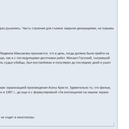
е раз рушились. Часть строения для съемок закрыли декорациями, но порывы
Людмила Максакова признается, что в день, когда должна была прийти на
тяще, как и с последующими десятками работ. Михаил Глузский, сыгравший
роль судьи-убийцы, был востребован и популярен до последних дней и ушел
ире экранизацией произведения Агаты Кристи. Удивительно то, что фильм,
» в 1987 г., да еще и с формулировкой «За воплощение на нашем экране
 не ходит в кинотеатры.