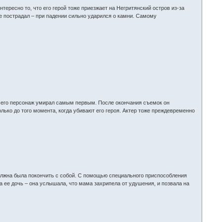
ересно то, что его герой тоже приезжает на Негритянский остров из-за
же пострадал – при падении сильно ударился о камни. Самому
о – его персонаж умирал самым первым. После окончания съемок он
лько до того момента, когда убивают его героя. Актер тоже преждевременно
должна была покончить с собой. С помощью специального приспособления
а ее дочь – она услышала, что мама захрипела от удушения, и позвала на