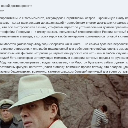
в своей достоверности
лии
онравится мне с того момента, как увидела Негритянский остров – крошечную скалу б
квалист, когда дело доходит до экранизаций – занесённым снегом дом-шале из фильма
, что всё выстроено как в книге, что фильм играет по установленным драмой правилам.
трофобии. Говорухин – к слову сказать, популярный кинорежиссёр в России, который 
амечательные эпизоды, в которых герои как бы ненароком прижимаются головой к стене
 Марстон (Александр Абдулов) изображён как в книге, – на самом деле все персонажи 
экранного времени, и он лишён традиционной для себя роли что-нибудь спеть в заглав
 англоязычном фильме нет разницы, играют они русских или нет – они в любом случае 
сходит! Есть некоторые интригующие моменты в сценарии, которые поданы по-русски в
 Абдулов явно переигрывает, когда показывает, что Марстон буквально забыл о детях,
ставлены фигурки негритят (Indian statues): возможно просто потому, что владелец д
азным безделушкам, возможно, кажется слишком большой причудой для всего остально