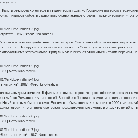
 playcast.ru
 Кристи режиссер хотел еще в студенческие годы, но Госкино не поверило в возможны
посчастливилось собрать самых популярных актеров страны. Позже он говорил, что эт
ритят*, 1987 | Фото: kino-teatr.ru
бразом повлиял на судьбы некоторых актеров. Считалочка об исчезающих негритятах
оятельствах. Говорухин с сожалением отмечает: «Сейчас уже многих «негритят» нет 
 «проклятием» этого фильма. Вряд ли можно всерьез относиться к таким версиям, но 
87 | Фото: kino-teatr.ru
егритят*, 1987 | Фото: kino-teatr.ru
ложилась драматически. В фильме он сыграл героя, которого сбросили со скалы в мор
ны дублер Ромашина чуть не погиб. Волной его бросило о камни, и он сильно поранил 
. Но уйти от судьбы он не смог. Его смерть была шоком для многих: в 2000 г. актера 
ашина говорит, что он предчувствовал преждевременную смерть и знал, что погибнет т
87 | Фото: kino-teatr.ru
сять негритят*, 1987 | Фото: tele.ru