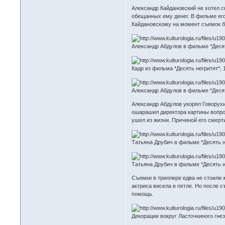
Александр Кайдановский не хотел с
обещанных ему денег. В фильме его
Кайдановскому на момент съемок был
Александр Абдулов в фильме *Десять н
Кадр из фильма *Десять негритят*, 19
Александр Абдулов в фильме *Десять
Александр Абдулов укорял Говорухин
ошарашил директора картины вопрос
ушел из жизни. Причиной его смерт
Татьяна Друбич в фильме *Десять нег
Татьяна Друбич в фильме *Десять нег
Съемки в триллере едва не стоили 
актриса висела в петле. Но после 
помощь.
Декорации вокруг Ласточкиного гнезда