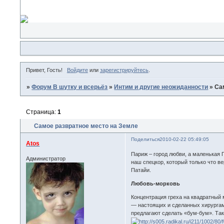
Привет, Гость!
Войдите
или
зарегистрируйтесь
.
»
Форум В шутку и всерьёз
»
Интим и другие неожиданности
»
Са
Страница:
1
Самое развратное место на Земле
Поделиться
2010-02-22 05:49:05
Atos
Париж – город любви, а маленькая 
Администратор
наш спецкор, который только что в
Патайи.
Любовь-морковь
Концентрация греха на квадратный 
— настоящих и сделанных хирургами
предлагают сделать «бум-бум». Так