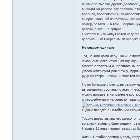
многие за тысячу-другую долларов
выходят на работу. Как правило, э
правило, проститутка (или «простит
выбрасывающий из гостиничного ном
номер, раздел — а там... Моральную
далеко, а тут — сюрприз.
Считается, что живут катои недолг
девочка — лет через 16-18 она уже
Не сексом единым
Тот, на кого дома девушки и не по
юмор, смекалка, стильная одежда и
вместе с толстым и неряшливым са
умело имитируют романтику, мурлык
руку со «страшилкой», и хочется сп
Но по большому счету, не сексом е
аттракционы, зоопарки с экзотичес
можно поглазеть на уличные костюм
и расслабляться на сеансах традиц
И даже поездка в Патайю «со своим
Трудно представить, что каких-то п
во время войны с бирманцами тут о
Нарай в 13 веке переночевал, так б
Жизнь Патайи перевернулось, когда