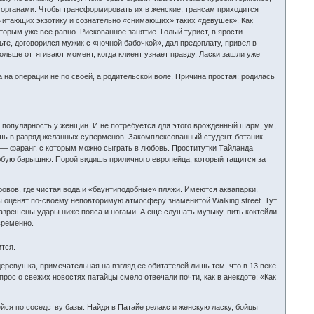
 органами. Чтобы трансформировать их в женские, трансам приходится
почитающих экзотику и сознательно «снимающих» таких «девушек». Как
торым уже все равно. Рискованное занятие. Голый турист, в ярости
е, договорился мужик с «ночной бабочкой», дал предоплату, привел в
дольше оттягивают момент, когда клиент узнает правду. Ласки зашли уже
 на операции не по своей, а родительской воле. Причина простая: родилась
е популярность у женщин. И не потребуется для этого врожденный шарм, ум,
аешь в разряд желанных суперменов. Закомплексованный студент-ботаник
— фаранг, с которым можно сыграть в любовь. Проститутки Тайланда
 любую барышню. Порой видишь приличного европейца, который тащится за
овов, где чистая вода и «баунтиподобные» пляжи. Имеются аквапарки,
ы оценят по-своему неповторимую атмосферу знаменитой Walking street. Тут
разрешены удары ниже пояса и ногами. А еще слушать музыку, пить коктейли
временно.
ится.
деревушка, примечательная на взгляд ее обитателей лишь тем, что в 13 веке
ос о свежих новостях патайцы смело отвечали почти, как в анекдоте: «Как
йся по соседству базы. Найдя в Патайе релакс и женскую ласку, бойцы