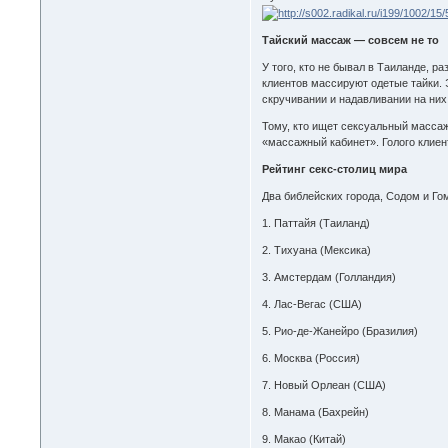
Тайский массаж — совсем не то
У того, кто не бывал в Таиланде, 
клиентов массируют одетые тайки. 
скручивании и надавливании на них
Тому, кто ищет сексуальный массаж
«массажный кабинет». Голого клие
Рейтинг секс-столиц мира
Два библейских города, Содом и Го
1. Паттайя (Таиланд)
2. Тихуана (Мексика)
3. Амстердам (Голландия)
4. Лас-Вегас (США)
5. Рио-де-Жанейро (Бразилия)
6. Москва (Россия)
7. Новый Орлеан (США)
8. Манама (Бахрейн)
9. Макао (Китай)