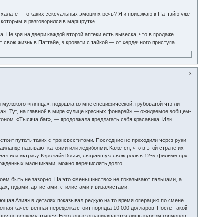
 и халате — о каких сексуальных эмоциях речь? Я и приезжаю в Паттайю уже
с которым я разговорился в маршрутке.
. Не зря на двери каждой второй аптеки есть вывеска, что в продаже
 свою жизнь в Паттайе, в кровати с тайкой — от сердечного приступа.
3
и мужского «глянца», подошла ко мне специфической, грубоватой что ли
ца». Тут, на главной в мире «улице красных фонарей» — ожидаемое вобщем-
тоном. «Тысяча бат», — продолжала предлагать себя красавица. Или
стоит путать таких с трансвеститами. Последние не проходили через руки
аиланде называют катоями или ледибоями. Кажется, что в этой стране их
нал или актрису Кэролайн Косси, сыгравшую свою роль в 12-м фильме про
ожденных мальчиками, можно перечислять долго.
оем быть не зазорно. На это «меньшинство» не показывают пальцами, а
ах, гидами, артистами, стилистами и визажистами.
ующая Азия» в деталях показывал редкую на то время операцию по смене
олная качественная переделка стоит порядка 10 000 долларов. После такой
ману не всякому трансу. Некоторые ограничиваются лишь курсом гормонов,