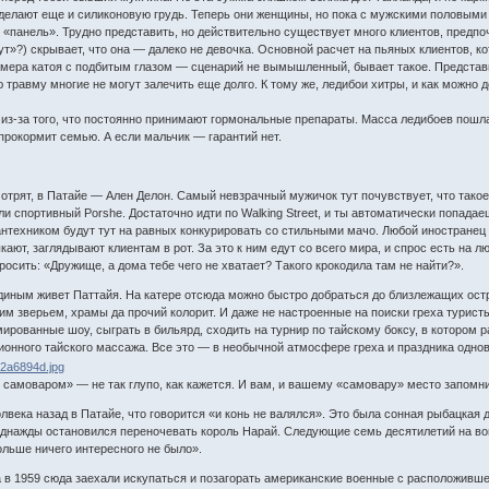
 делают еще и силиконовую грудь. Теперь они женщины, но пока с мужскими половыми
то «панель». Трудно представить, но действительно существует много клиентов, пред
ут»?) скрывает, что она — далеко не девочка. Основной расчет на пьяных клиентов, ко
ера катоя с подбитым глазом — сценарий не вымышленный, бывает такое. Представьт
 травму многие не могут залечить еще долго. К тому же, ледибои хитры, и как можно 
о из-за того, что постоянно принимают гормональные препараты. Масса ледибоев пошла
 прокормит семью. А если мальчик — гарантий нет.
смотрят, в Патайе — Ален Делон. Самый невзрачный мужичок тут почувствует, что тако
ли спортивный Porshe. Достаточно идти по Walking Street, и ты автоматически попад
нтехником будут тут на равных конкурировать со стильными мачо. Любой иностранец 
ают, заглядывают клиентам в рот. За это к ним едут со всего мира, и спрос есть на
росить: «Дружище, а дома тебе чего не хватает? Такого крокодила там не найти?».
диным живет Паттайя. На катере отсюда можно быстро добраться до близлежащих остр
ким зверьем, храмы да прочий колорит. И даже не настроенные на поиски греха турист
ированные шоу, сыграть в бильярд, сходить на турнир по тайскому боксу, в котором 
ионного тайского массажа. Все это — в необычной атмосфере греха и праздника одно
 самоваром» — не так глупо, как кажется. И вам, и вашему «самовару» место запомн
олвека назад в Патайе, что говорится «и конь не валялся». Это была сонная рыбацкая 
днажды остановился переночевать король Нарай. Следующие семь десятилетий на вопр
ольше ничего интересного не было».
 в 1959 сюда заехали искупаться и позагорать американские военные с расположивше