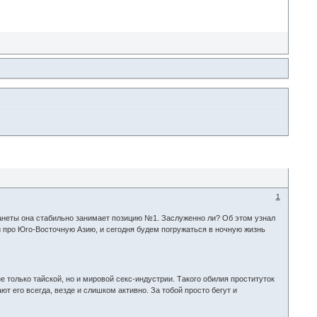
1
ланеты она стабильно занимает позицию №1. Заслуженно ли? Об этом узнал
 про Юго-Восточную Азию, и сегодня будем погружаться в ночную жизнь
только тайской, но и мировой секс-индустрии. Такого обилия проституток
т его всегда, везде и слишком активно. За тобой просто бегут и