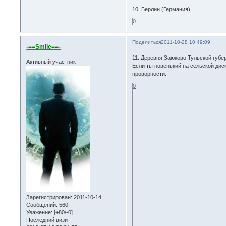
10. Берлин (Германия)
0
Поделиться
2011-10-28 10:49:09
-==Smile==-
11. Деревня Заюково Тульской губе
Активный участник
Если ты новенький на сельской диск
проворности.
0
Зарегистрирован
: 2011-10-14
Сообщений:
560
Уважение:
[+80/-0]
Последний визит: