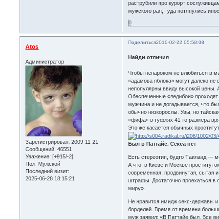
раструбили про курорт сослуживцам
мужского рая, туда потянулись ино
0
Поделиться
2010-02-22 05:58:08
Atos
Найди отличия
Администратор
Чтобы ненароком не влюбиться в ма
«адамова яблока» могут далеко не 
непопулярны ввиду высокой цены. А
Обеспеченные «ледибои» проходят п
мужчина и не догадывается, что б
обычно низкорослы. Увы, но тайска
«фифа» в туфлях 41-го размера вр
Это же касается обычных проститут
Зарегистрирован
: 2009-11-21
Был в Паттайе. Секса нет
Сообщений:
46551
Уважение:
[+915/-2]
Есть стереотип, будто Таиланд — ме
Пол:
Мужской
А что, в Киеве и Москве проститут
Последний визит:
современная, продвинутая, сытая и
2025-06-28 18:15:21
штрафы. Достаточно проехаться в с
миру».
Не нравится имидж секс-державы и 
борделей. Время от времени больш
муж заявил: «В Паттайе был. Все ви