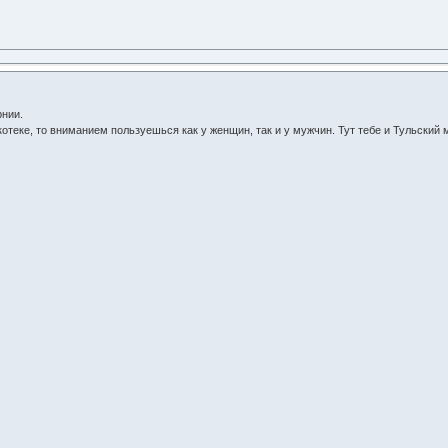
рнии.
отеке, то вниманием пользуешься как у женщин, так и у мужчин. Тут тебе и Тульский м