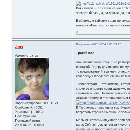
Вот смотри — со своей женой я 16 
четвертый раз. Да, за деньги, да,
В обнимку с тайками ходят не тольк
имеется «Виагра». Большими буквам
0
Поделиться
2010-02-22 05:55:10
Atos
Третий пол
Администратор
Длиннющие ноги, грудь 3-го размер
походкой. Под руку ухватила по-му
то предложение. Не думал только, 
красавец? Определиться, как назыв
Транссексуал — это человек, котор
хирургов и просто носят дамскую о
слишком много. Но такие «ошибки 
Джеймса Бонда и ставшей первым т
Зарегистрирован
: 2009-11-21
Сообщений:
46551
В Таиланде, с присущим ему будди
Уважение:
[+915/-2]
встретить «транса» можно не тольк
Пол:
Мужской
Мальчик, который ощущает себя де
Последний визит:
пола. Сейчас пластическая хирурги
2025-06-28 18:15:21
операции не просто догадаться, чт