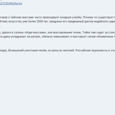
разговор о тайском массаже часто провоцирует ехидную улыбку. Почему-то существуе
Этому искусству уже более 2500 лет, придумал его придворный доктор индийского царя
.
, дорога в салоны «боди-массажа», или массирования телом. Тайки там сидят за стек
нта дама укладывает на матрас, обильно намыливает и массирует своим обнаженным т
морру, Всевышний уничтожил якобы за грехи их жителей. Российские журналисты в эт