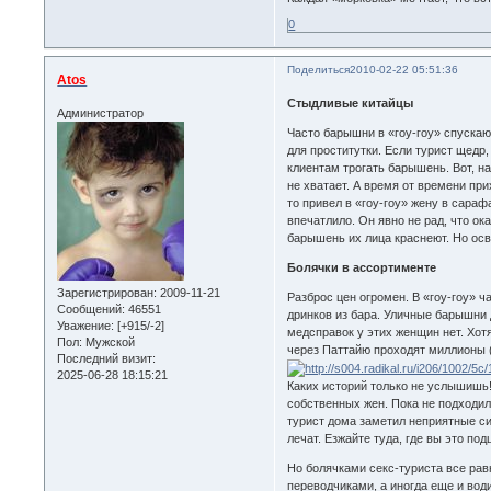
0
Поделиться
2010-02-22 05:51:36
Atos
Стыдливые китайцы
Администратор
Часто барышни в «гоу-гоу» спускаю
для проститутки. Если турист щедр
клиентам трогать барышень. Вот, на
не хватает. А время от времени пр
то привел в «гоу-гоу» жену в сараф
впечатлило. Он явно не рад, что о
барышень их лица краснеют. Но осв
Болячки в ассортименте
Зарегистрирован
: 2009-11-21
Разброс цен огромен. В «гоу-гоу» 
Сообщений:
46551
дринков из бара. Уличные барышни 
Уважение:
[+915/-2]
медсправок у этих женщин нет. Хот
Пол:
Мужской
через Паттайю проходят миллионы (!
Последний визит:
2025-06-28 18:15:21
Каких историй только не услышишь
собственных жен. Пока не подходил
турист дома заметил неприятные си
лечат. Езжайте туда, где вы это под
Но болячками секс-туриста все рав
переводчиками, а иногда еще и вод