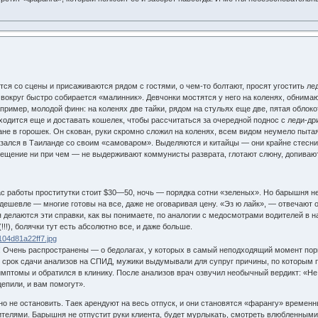
тся со сцены и присаживаются рядом с гостями, о чем-то болтают, просят угостить л
, вокруг быстро собирается «малинник». Девчонки мостятся у него на коленях, обнима
пример, молодой финн: на коленях две тайки, рядом на стульях еще две, пятая облокот
иходится еще и доставать кошелек, чтобы рассчитаться за очередной поднос с леди-др
ане в горошек. Он скован, руки скромно сложил на коленях, всем видом неумело пытая
казался в Таиланде со своим «самоваром». Выделяются и китайцы — они крайне стесн
ещение ни при чем — не выдерживают коммунисты разврата, глотают слюну, допивают 
час работы проститутки стоит $30—50, ночь — порядка сотни «зеленых». Но барышня н
дешевле — многие готовы на все, даже не оговаривая цену. «Эз ю лайк», — отвечают о
я делаются эти справки, как вы понимаете, по аналогии с медосмотрами водителей в н
!!), болячки тут есть абсолютно все, и даже больше.
! Очень распространены — о бедолагах, у которых в самый неподходящий момент порв
 срок сдачи анализов на СПИД, мужики выдумывали для супруг причины, по которым п
мптомы и обратился в клинику. После анализов врач озвучил необычный вердикт: «Не
цепили, и вам помогут».
но не остановить. Таек арендуют на весь отпуск, и они становятся «фарангу» време
ителями. Барышня не отпустит руки клиента, будет мурлыкать, смотреть влюбленными 