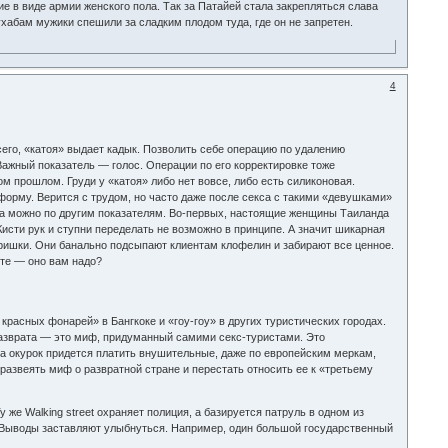
 в виде армии женского пола. Так за Патайей стала закрепляться слава
хабам мужики спешили за сладким плодом туда, где он не запретен.
4
его, «катоя» выдает кадык. Позволить себе операцию по удалению
Важный показатель — голос. Операции по его корректировке тоже
м прошлом. Груди у «катоя» либо нет вовсе, либо есть силиконовая.
форму. Верится с трудом, но часто даже после секса с такими «девушками»
ца можно по другим показателям. Во-первых, настоящие женщины Таиланда
исти рук и ступни переделать не возможно в принципе. А значит шикарная
ришки. Они банально подсыпают клиентам клофелин и забирают все ценное.
йте — оно вам надо?
 красных фонарей» в Бангкоке и «гоу-гоу» в других туристических городах.
 разврата — это миф, придуманный самими секс-туристами. Это
ока окурок придется платить внушительные, даже по европейским меркам,
азвеять миф о развратной стране и перестать относить ее к «третьему
же Walking street охраняет полиция, а базируется патруль в одном из
? Выводы заставляют улыбнуться. Например, один большой государственный