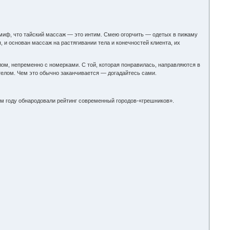
т миф, что тайский массаж — это интим. Смею огорчить — одетых в пижаму
, и основан массаж на растягивании тела и конечностей клиента, их
лом, непременно с номерками. С той, которая понравилась, направляются в
елом. Чем это обычно заканчивается — догадайтесь сами.
ом году обнародовали рейтинг современный городов-«грешников».