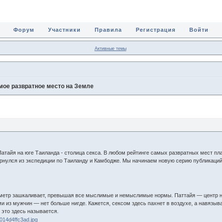
Форум
Участники
Правила
Регистрация
Войти
Активные темы
мое развратное место на Земле
Патайя на юге Таиланда - столица секса. В любом рейтинге самых развратных мест п
ернулся из экспедиции по Таиланду и Камбодже. Мы начинаем новую серию публикаций
метр зашкаливает, превышая все мыслимые и немыслимые нормы. Паттайя — центр не 
 из мужчин — нет больше нигде. Кажется, сексом здесь пахнет в воздухе, а навязываю
 это здесь называется.