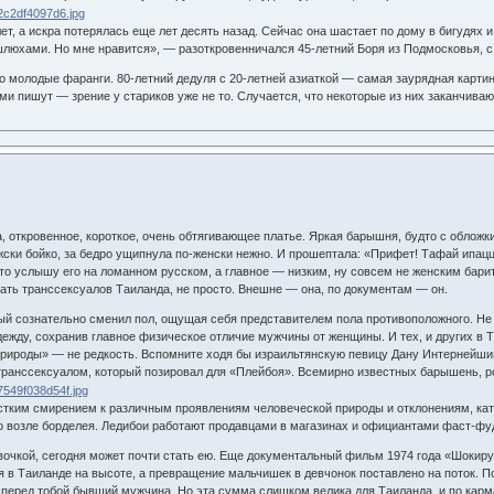
лет, а искра потерялась еще лет десять назад. Сейчас она шастает по дому в бигудях
 с шлюхами. Но мне нравится», — разоткровенничался 45-летний Боря из Подмосковья, 
о молодые фаранги. 80-летний дедуля с 20-летней азиаткой — самая заурядная картина
и пишут — зрение у стариков уже не то. Случается, что некоторые из них заканчивают
а, откровенное, короткое, очень обтягивающее платье. Яркая барышня, будто с обложк
жски бойко, за бедро ущипнула по-женски нежно. И прошептала: «Прифет! Тафай ипац
что услышу его на ломанном русском, а главное — низким, ну совсем не женским бари
ать транссексуалов Таиланда, не просто. Внешне — она, по документам — он.
ый сознательно сменил пол, ощущая себя представителем пола противоположного. Не 
дежду, сохранив главное физическое отличие мужчины от женщины. И тех, и других в Т
природы» — не редкость. Вспомните ходя бы израильтянскую певицу Дану Интернейши
ранссексуалом, который позировал для «Плейбоя». Всемирно известных барышень, р
стким смирением к различным проявлениям человеческой природы и отклонениям, кат
о возле борделея. Ледибои работают продавцами в магазинах и официантами фаст-фуд
вочкой, сегодня может почти стать ею. Еще документальный фильм 1974 года «Шокир
я в Таиланде на высоте, а превращение мальчишек в девчонок поставлено на поток. П
о перед тобой бывший мужчина. Но эта сумма слишком велика для Таиланда, и по кар