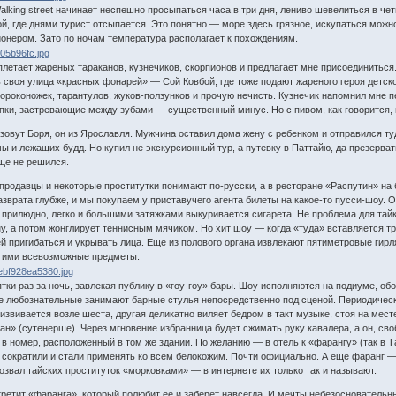
alking street начинает неспешно просыпаться часа в три дня, лениво шевелиться в че
ой, где днями турист отсыпается. Это понятно — море здесь грязное, искупаться можн
ионером. Зато по ночам температура располагает к похождениям.
уплетает жареных тараканов, кузнечиков, скорпионов и предлагает мне присоединиться. 
ь своя улица «красных фонарей» — Сой Ковбой, где тоже подают жареного героя детской
сороконожек, тарантулов, жуков-ползунков и прочую нечисть. Кузнечик напомнил мне п
апки, застревающие между зубами — существенный минус. Но с пивом, как говорится, 
овут Боря, он из Ярославля. Мужчина оставил дома жену с ребенком и отправился туда
ы и лежащих будд. Но купил не экскурсионный тур, а путевку в Паттайю, да презерват
еще не решился.
родавцы и некоторые проститутки понимают по-русски, а в ресторане «Распутин» на 
зврата глубже, и мы покупаем у приставучего агента билеты на какое-то пусси-шоу.
 прилюдно, легко и большими затяжками выкуривается сигарета. Не проблема для тайк
ну, а потом жонглирует теннисным мячиком. Но хит шоу — когда «туда» вставляется т
й пригибаться и укрывать лица. Еще из полового органа извлекают пятиметровые гирл
я ими всевозможные предметы.
ки раз за ночь, завлекая публику в «гоу-гоу» бары. Шоу исполняются на подиуме, о
е любознательные занимают барные стулья непосредственно под сценой. Периодичес
 извивается возле шеста, другая деликатно виляет бедром в такт музыке, стоя на мес
н» (сутенерше). Через мгновение избранница будет сжимать руку кавалера, а он, с
 в номер, расположенный в том же здании. По желанию — в отель к «фарангу» (так в
 сократили и стали применять ко всем белокожим. Почти официально. А еще фаранг — 
озвал тайских проституток «морковками» — в интернете их только так и называют.
третит «фаранга», который полюбит ее и заберет навсегда. И мечты небезосновательны