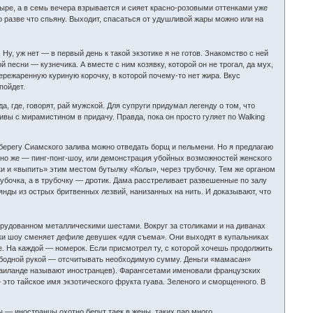
тыре, а в семь вечера взрывается и сияет красно-розовыми оттенками уже
о разве что спьяну. Выходит, спасаться от удушливой жары можно или на
Ну, уж нет — в первый день к такой экзотике я не готов. Знакомство с ней
 песни — кузнечика. А вместе с ним козявку, которой он не трогал, да мух,
ережаренную куриную корочку, в которой почему-то нет жира. Вкус
пойдет.
, где, говорят, рай мужской. Для супруги придумал легенду о том, что
ивы с мирамистином в придачу. Правда, пока он просто гуляет по Walking
берегу Сиамского залива можно отведать борщ и пельмени. Но я предлагаю
 Оно же — пинг-понг-шоу, или демонстрация убойных возможностей женского
и и «выпить» этим местом бутылку «Колы», через трубочку. Тем же органом
рубочка, а в трубочку — дротик. Дама расстреливает развешенные по залу
янды из острых бритвенных лезвий, нанизанных на нить. И доказывают, что
борудованном металлическими шестами. Вокруг за столиками и на диванах
ки шоу сменяет дефиле девушек «для съема». Они выходят в купальниках
те. На каждой — номерок. Если присмотрел ту, с которой хочешь продолжить
вободной рукой — отсчитывать необходимую сумму. Деньги «мамасан»
 Таиланде называют иностранцев). Фарангсетами именовали французских
это тайское имя экзотического фрукта гуава. Зеленого и сморщенного. В
 — иностранцы охотно берут таек в жены, таких пар много.