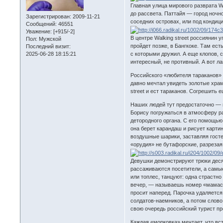
Главная улица мирового разврата W
до рассвета. Паттайя — город ночн
Зарегистрирован
: 2009-11-21
соседних островах, или под кондиц
Сообщений:
46551
Уважение:
[+915/-2]
В центре Walking street россиянин 
Пол:
Мужской
пройдет позже, в Бангкоке. Там ест
Последний визит:
2025-06-28 18:15:21
с которыми дружил. А еще клопов, 
интересный, не противный. А вот л
Российского «любителя тараканов» з
давно мечтал увидеть золотые храм
street и ест тараканов. Согрешить 
Наших людей тут предостаточно — п
Борису погружаться в атмосферу ра
детородного органа. С его помощью
она берет карандаш и рисует карти
воздушные шарики, заставляя госте
«орудия» не бутафорские, разреза
Девушки демонстрируют трюки десят
рассаживаются посетители, а самы
или топлес, танцуют: одна страстно
вечер, — называешь номер «мамаса
просит наперед. Парочка удаляется
солдатов-наемников, а потом слово
свою очередь российский турист пр
Каждая «морковка» мечтает, что вс