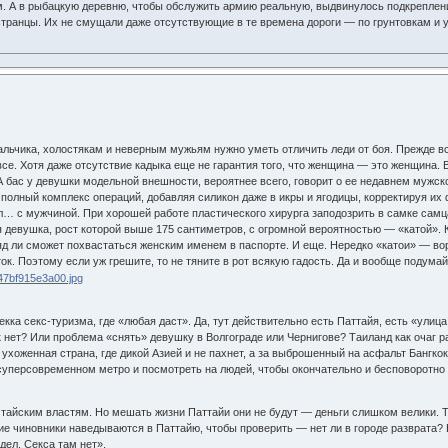
. А в рыбацкую деревню, чтобы обслужить армию реальную, выдвинулось подкрепление
странцы. Их не смущали даже отсутствующие в те времена дороги — по грунтовкам и у
льчика, холостякам и неверным мужьям нужно уметь отличить леди от боя. Прежде вс
все. Хотя даже отсутствие кадыка еще не гарантия того, что женщина — это женщина. 
 бас у девушки модельной внешности, вероятнее всего, говорит о ее недавнем мужско
олный комплекс операций, добавляя силикон даже в икры и ягодицы, корректируя их 
ыл… с мужчиной. При хорошей работе пластического хирурга заподозрить в самке сам
я девушка, рост которой выше 175 сантиметров, с огромной вероятностью — «катой». К
яд ли сможет похвастаться женским именем в паспорте. И еще. Нередко «катои» — во
ок. Поэтому если уж грешите, то не тяните в рот всякую гадость. Да и вообще подума
кка секс-туризма, где «любая даст». Да, тут действительно есть Паттайя, есть «улица
ок нет? Или проблема «снять» девушку в Волгограде или Чернигове? Таиланд как очаг
 ухоженная страна, где дикой Азией и не пахнет, а за выброшенный на асфальт Бангк
уперсовременном метро и посмотреть на людей, чтобы окончательно и бесповоротно р
тайским властям. Но мешать жизни Паттайи они не будут — деньги слишком велики. Ту 
ие чиновники наведываются в Паттайю, чтобы проверить — нет ли в городе разврата
дел. Секса там нет».