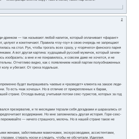
2
еди-дринком — так называют любой напиток, который оплачивает «фаранг»
ют, целуют и кокетничают. Правила «гоу-гоу» в свою очередь не запрещают
илась на стол. Рук, чтобы трогать всех сразу, у «горячего» финского парня
инками. А вот другая картина: худощавый русский мужичок, который зачем-
сь изобразить: а мне и не понравилось, и совсем даже не хочется, и не
ительны. Отчетливо видно, как с появлением новой партии полуобнаженных
колу и убегают. От греха подальше.
епременно будет выпрашивать чаевые и «разведет» клиента на заказе леди-
ни. То есть «как хочешь». Но в отличие от прикрепленных к барам,
ашей стране. Отсюда вывод: учитывая потоки секс-туристов, которых за год
ался презерватив, и те месяцами терзали себя догадками и шарахались от
редпочитают воздержание. Но мне запомнилась другая история. Горе-секс-
 переживайте — ничего страшного, мелочь. Но в нашей стране такое не
нными женами, заботливыми мамочками, экскурсоводами, ассистентами,
глазами, стирать носки и следить, чтобы не обсчитали. Идиллия.