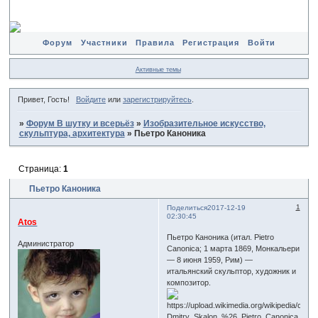
Форум
Участники
Правила
Регистрация
Войти
Активные темы
Привет, Гость!
Войдите
или
зарегистрируйтесь
.
»
Форум В шутку и всерьёз
»
Изобразительное искусство,
скульптура, архитектура
»
Пьетро Каноника
Страница:
1
Пьетро Каноника
1
Поделиться
2017-12-19
02:30:45
Atos
Пьетро Каноника (итал. Pietro
Администратор
Canonica; 1 марта 1869, Монкальери
— 8 июня 1959, Рим) —
итальянский скульптор, художник и
композитор.