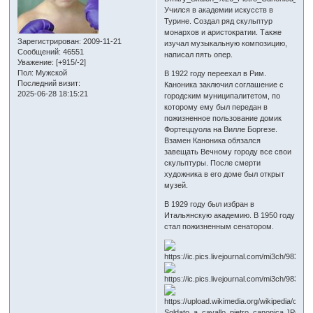
Учился в академии искусств в
Турине. Создал ряд скульптур
монархов и аристократии. Также
Зарегистрирован
: 2009-11-21
изучал музыкальную композицию,
Сообщений:
46551
написал пять опер.
Уважение:
[+915/-2]
Пол:
Мужской
В 1922 году переехал в Рим.
Последний визит:
Каноника заключил соглашение с
2025-06-28 18:15:21
городским муниципалитетом, по
которому ему был передан в
пожизненное пользование домик
Фортеццуола на Вилле Боргезе.
Взамен Каноника обязался
завещать Вечному городу все свои
скульптуры. После смерти
художника в его доме был открыт
музей.
В 1929 году был избран в
Итальянскую академию. В 1950 году
стал пожизненным сенатором.