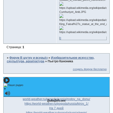
0
Страница:
1
»
Форум В шутку и всерьёз
»
Изобразительное искусство,
скульптура, архитектура
»
Пьетро Каноника
создать форум бесплатно
Наше радио
▼
world-weather.ru/pogoda/russia/rostov_na_donu/
https://world-weather.ru/pogoda/russia/kirov_1/
На 7 дней
https://world-weather.ru/pogoda/russia/perm/