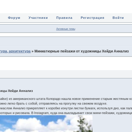
Форум
Участники
Правила
Регистрация
Войти
Активные темы
тура, архитектура
»
Миниатюрные пейзажи от художницы Хейди Аннализ
ницы Хейди Аннализ
nalise) из американского штата Колорадо нашла новое применение старым жестяным к
жно легко брать с собой, отправляясь на прогулку на свежем воздухе.
маслом Аннализ прикрепляет к коробке изнутри листки бумаги, используя дно, как пал
 которых и рисовала. В Instagram, куда она выкладывает свои мини-пейзажи, художни