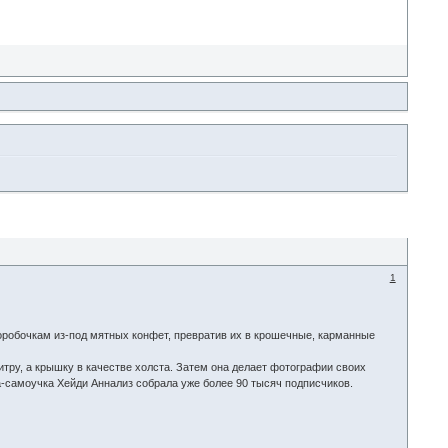
1
оробочкам из-под мятных конфет, превратив их в крошечные, карманные
итру, а крышку в качестве холста. Затем она делает фотографии своих
ца-самоучка Хейди Аннализ собрала уже более 90 тысяч подписчиков.