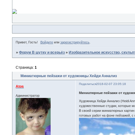
Привет, Гость!
Войдите
или
зарегистрируйтесь
.
»
Форум В шутку и всерьёз
»
Изобразительное искусство, скульп
Страница:
1
Миниатюрные пейзажи от художницы Хейди Аннализ
Поделиться
2018-02-07 23:05:18
Atos
Миниатюрные пейзажи от худож
Администратор
Художница Хейди Аннализ (Heidi An
художественные студии, которые мо
В своей серии миниатюрных картин 
готовых работ на фоне пейзажей, с