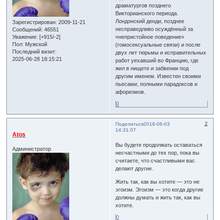
драматургов позднего
Викторианского периода.
Лондонский денди, позднее
Зарегистрирован
: 2009-11-21
несправедливо осуждённый за
Сообщений:
46551
Уважение:
[+915/-2]
«непристойное поведение»
Пол:
Мужской
(гомосексуальные связи) и после
Последний визит:
двух лет тюрьмы и исправительных
2025-06-28 18:15:21
работ уехавший во Францию, где
жил в нищете и забвении под
другим именем. Известен своими
пьесами, полными парадоксов и
афоризмов.
0
2
Поделиться
2018-06-03
14:31:07
Atos
Вы будете продолжать оставаться
Администратор
несчастными до тех пор, пока вы
считаете, что счастливыми вас
делают другие.
Жить так, как вы хотите — это не
эгоизм. Эгоизм — это когда другие
должны думать и жить так, как вы
хотите.
0