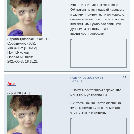
Это-то и злит меня в женщинах.
Обязательно им подавай хорошего
мужчину. Причем, если он хорош с
самого начала, они его ни за что не
полюбят. Им нужно полюбить его
дурным, а бросить — до
противности хорошим.
Зарегистрирован
: 2009-11-21
0
Сообщений:
46551
Уважение:
[+915/-2]
Пол:
Мужской
Последний визит:
2025-06-28 18:15:21
21
Поделиться
2018-06-03
14:49:11
Atos
Я живу в постоянном страхе, что
Администратор
меня поймут правильно.
Ничто так не мешает в любви, как
чувство юмора у женщины и его
отсутствие у мужчины.
0