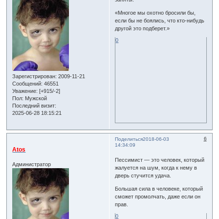
«Многое мы охотно бросили бы,
если бы не боялись, что кто-нибудь
другой это подберет.»
0
Зарегистрирован
: 2009-11-21
Сообщений:
46551
Уважение:
[+915/-2]
Пол:
Мужской
Последний визит:
2025-06-28 18:15:21
6
Поделиться
2018-06-03
14:34:09
Atos
Пессимист — это человек, который
Администратор
жалуется на шум, когда к нему в
дверь стучится удача.
Большая сила в человеке, который
сможет промолчать, даже если он
прав.
0