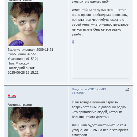
смотрите в самого себя.
иметь тайны от чужих жен — это в
наше время необходимая роскошь,
но пытаться что-нибудь скрыть от
своей жены — это непростительное
легкомыслие Она же все равно
узнАет.
0
Зарегистрирован
: 2009-11-21
Сообщений:
46551
Уважение:
[+915/-2]
Пол:
Мужской
Последний визит:
2025-06-28 18:15:21
25
Поделиться
2018-06-03
14:53:09
Atos
«Настоящая великая страсть
Администратор
встречается ныне довольно редко.
Это привилегия людей, которым
больше нечего делать.»
Женщина будет кокетничать с кем
угодно, лишь бы на неё в это время
смотрели.