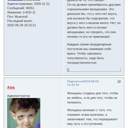
Зарегистрирован
: 2009-11-21
Он не должен пренебрегать другими
Сообщений:
46551
хорошенькими женщинами. Это
Уважение:
[+915/-2]
доказало бы, что у него нет вкуса,
Пол:
Мужской
или вызвало бы подозрение, что
Последний визит:
вкуса у него слишком много. Нет, он
2025-06-28 18:15:21
должен быть мил со всеми
женщинами, но говорить, что они
почему-то его не привлекают.
Каждым своим неординарным
поступком мы наживаем себе
врага. Чтобы завоевать
популярность, надо быть
посредственностью.
0
16
Поделиться
2018-06-03
14:44:34
Atos
Женщины созданы для того, чтобы
Администратор
их любить, а не для того, чтобы их
понимать.
Женщина начинает с того, что
отражает атаки мужчины, а
заканчивает тем, что перекрывает
ему путь к отступлению.