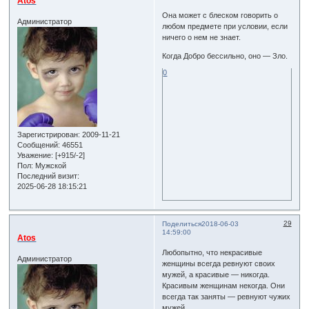
Atos
Она может с блеском говорить о
Администратор
любом предмете при условии, если
ничего о нем не знает.
Когда Добро бессильно, оно — Зло.
0
Зарегистрирован
: 2009-11-21
Сообщений:
46551
Уважение:
[+915/-2]
Пол:
Мужской
Последний визит:
2025-06-28 18:15:21
29
Поделиться
2018-06-03
14:59:00
Atos
Любопытно, что некрасивые
Администратор
женщины всегда ревнуют своих
мужей, а красивые — никогда.
Красивым женщинам некогда. Они
всегда так заняты — ревнуют чужих
мужей.