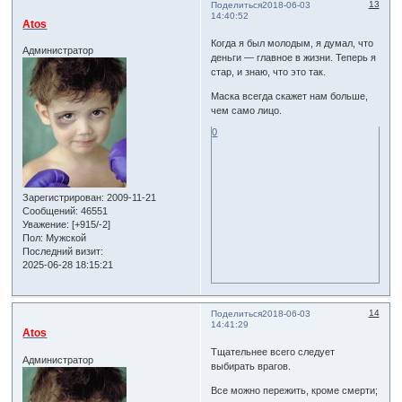
13
Поделиться
2018-06-03
14:40:52
Atos
Когда я был молодым, я думал, что
Администратор
деньги — главное в жизни. Теперь я
стар, и знаю, что это так.
Маска всегда скажет нам больше,
чем само лицо.
0
Зарегистрирован
: 2009-11-21
Сообщений:
46551
Уважение:
[+915/-2]
Пол:
Мужской
Последний визит:
2025-06-28 18:15:21
14
Поделиться
2018-06-03
14:41:29
Atos
Тщательнее всего следует
Администратор
выбирать врагов.
Все можно пережить, кроме смерти;