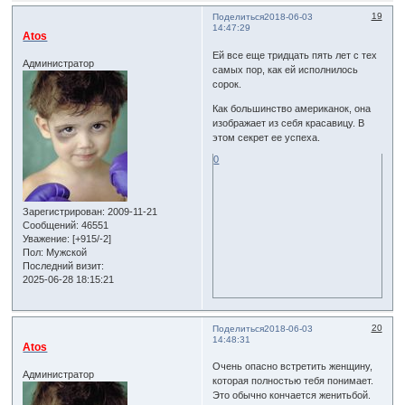
19
Поделиться
2018-06-03
14:47:29
Atos
Ей все еще тридцать пять лет с тех
Администратор
самых пор, как ей исполнилось
сорок.
Как большинство американок, она
изображает из себя красавицу. В
этом секрет ее успеха.
0
Зарегистрирован
: 2009-11-21
Сообщений:
46551
Уважение:
[+915/-2]
Пол:
Мужской
Последний визит:
2025-06-28 18:15:21
20
Поделиться
2018-06-03
14:48:31
Atos
Очень опасно встретить женщину,
Администратор
которая полностью тебя понимает.
Это обычно кончается женитьбой.