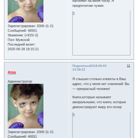
нагоняют на меня тоску. Я
предпочитаю чужие.
0
Зарегистрирован
: 2009-11-21
Сообщений:
46551
Уважение:
[+915/-2]
Пол:
Мужской
Последний визит:
2025-06-28 18:15:21
11
Поделиться
2018-06-03
14:39:22
Atos
Я слышал столько клеветы в Ваш
Администратор
адрес, что у меня нет сомнений: Вы
— прекрасный человек!
Книги,которые называют
аморальными,-это книги, которые
демонстрируют миру его позор
0
Зарегистрирован
: 2009-11-21
Сообщений:
46551