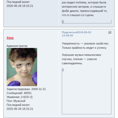
Последний визит:
раз видел публику, которая была
2025-06-28 18:15:21
интереснее актеров, и слышал в
фойе диалог, превосходивший то,
что я слышал со сцены.
0
18
Поделиться
2018-06-03
14:46:09
Atos
Умеренность — роковое свойство.
Администратор
Только крайность ведет к успеху.
Хорошие мужья невыносимо
скучны, плохие — ужасно
самонадеянны.
0
Зарегистрирован
: 2009-11-21
Сообщений:
46551
Уважение:
[+915/-2]
Пол:
Мужской
Последний визит:
2025-06-28 18:15:21