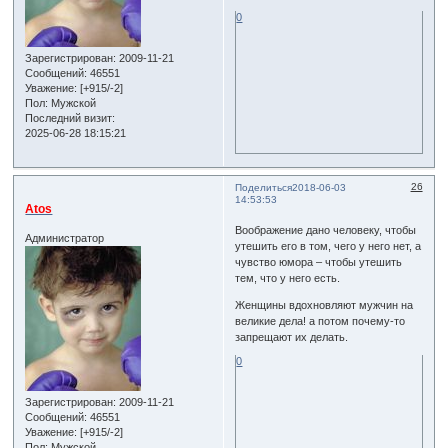
0
Зарегистрирован
: 2009-11-21
Сообщений:
46551
Уважение:
[+915/-2]
Пол:
Мужской
Последний визит:
2025-06-28 18:15:21
26
Поделиться
2018-06-03
14:53:53
Atos
Воображение дано человеку, чтобы
Администратор
утешить его в том, чего у него нет, а
чувство юмора – чтобы утешить
тем, что у него есть.
Женщины вдохновляют мужчин на
великие дела! а потом почему-то
запрещают их делать.
0
Зарегистрирован
: 2009-11-21
Сообщений:
46551
Уважение:
[+915/-2]
Пол:
Мужской