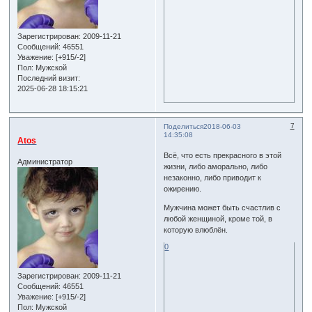
Зарегистрирован
: 2009-11-21
Сообщений:
46551
Уважение:
[+915/-2]
Пол:
Мужской
Последний визит:
2025-06-28 18:15:21
7
Поделиться
2018-06-03
14:35:08
Atos
Всё, что есть прекрасного в этой
Администратор
жизни, либо аморально, либо
незаконно, либо приводит к
ожирению.
Мужчина может быть счастлив с
любой женщиной, кроме той, в
которую влюблён.
0
Зарегистрирован
: 2009-11-21
Сообщений:
46551
Уважение:
[+915/-2]
Пол:
Мужской