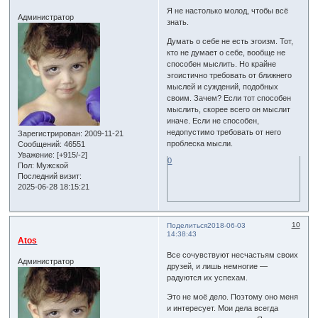
Я не настолько молод, чтобы всё
Администратор
знать.
Думать о себе не есть эгоизм. Тот,
кто не думает о себе, вообще не
способен мыслить. Но крайне
эгоистично требовать от ближнего
мыслей и суждений, подобных
своим. Зачем? Если тот способен
мыслить, скорее всего он мыслит
иначе. Если не способен,
недопустимо требовать от него
Зарегистрирован
: 2009-11-21
проблеска мысли.
Сообщений:
46551
Уважение:
[+915/-2]
0
Пол:
Мужской
Последний визит:
2025-06-28 18:15:21
10
Поделиться
2018-06-03
14:38:43
Atos
Все сочувствуют несчастьям своих
Администратор
друзей, и лишь немногие —
радуются их успехам.
Это не моё дело. Поэтому оно меня
и интересует. Мои дела всегда