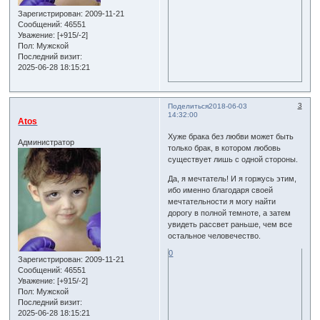
Зарегистрирован
: 2009-11-21
Сообщений:
46551
Уважение:
[+915/-2]
Пол:
Мужской
Последний визит:
2025-06-28 18:15:21
3
Поделиться
2018-06-03
14:32:00
Atos
Хуже брака без любви может быть
Администратор
только брак, в котором любовь
существует лишь с одной стороны.
Да, я мечтатель! И я горжусь этим,
ибо именно благодаря своей
мечтательности я могу найти
дорогу в полной темноте, а затем
увидеть рассвет раньше, чем все
остальное человечество.
0
Зарегистрирован
: 2009-11-21
Сообщений:
46551
Уважение:
[+915/-2]
Пол:
Мужской
Последний визит:
2025-06-28 18:15:21