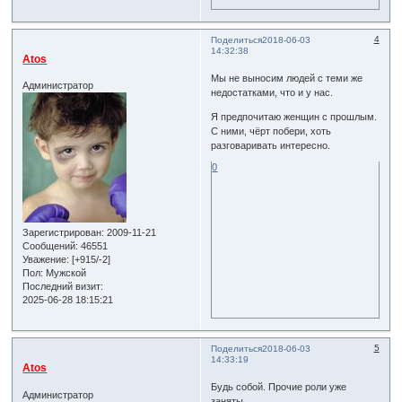
4
Поделиться
2018-06-03
14:32:38
Atos
Мы не выносим людей с теми же
Администратор
недостатками, что и у нас.
Я предпочитаю женщин с прошлым.
С ними, чёрт побери, хоть
разговаривать интересно.
0
Зарегистрирован
: 2009-11-21
Сообщений:
46551
Уважение:
[+915/-2]
Пол:
Мужской
Последний визит:
2025-06-28 18:15:21
5
Поделиться
2018-06-03
14:33:19
Atos
Будь собой. Прочие роли уже
Администратор
заняты.