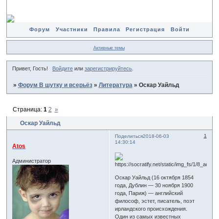
Форум
Участники
Правила
Регистрация
Войти
Активные темы
Привет, Гость!
Войдите
или
зарегистрируйтесь
.
»
Форум В шутку и всерьёз
»
Литература
»
Оскар Уайльд
Страница:
1
2
»
Оскар Уайльд
1
Поделиться
2018-06-03
14:30:14
Atos
Администратор
Оскар Уайльд (16 октября 1854
года, Дублин — 30 ноября 1900
года, Париж) — английский
философ, эстет, писатель, поэт
ирландского происхождения.
Один из самых известных