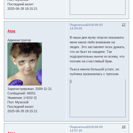
Последний визит:
2025-06-28 18:15:21
27
Поделиться
2018-06-03
14:55:05
Atos
В наши дни мужу опасно оказывать
Администратор
жене какое-либо внимание на
людях. Это заставляет всех думать,
что он бьет ее наедине. Так
подозрительны нынче ко всему, что
похоже на счастливый брак.
Пьеса имела большой успех, но
публика провалилась с треском.
0
Зарегистрирован
: 2009-11-21
Сообщений:
46551
Уважение:
[+915/-2]
Пол:
Мужской
Последний визит:
2025-06-28 18:15:21
28
Поделиться
2018-06-03
14:57:26