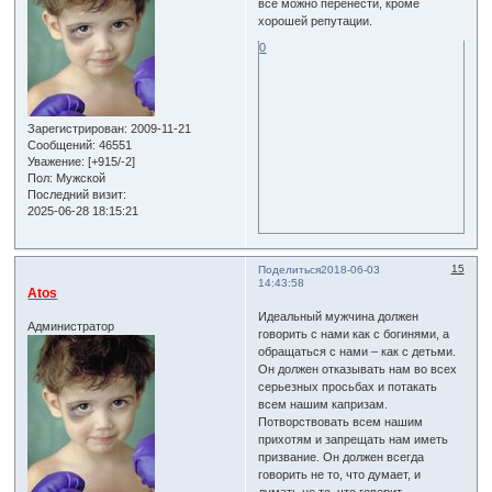
все можно перенести, кроме
хорошей репутации.
0
Зарегистрирован
: 2009-11-21
Сообщений:
46551
Уважение:
[+915/-2]
Пол:
Мужской
Последний визит:
2025-06-28 18:15:21
15
Поделиться
2018-06-03
14:43:58
Atos
Идеальный мужчина должен
Администратор
говорить с нами как с богинями, а
обращаться с нами – как с детьми.
Он должен отказывать нам во всех
серьезных просьбах и потакать
всем нашим капризам.
Потворствовать всем нашим
прихотям и запрещать нам иметь
призвание. Он должен всегда
говорить не то, что думает, и
думать не то, что говорит