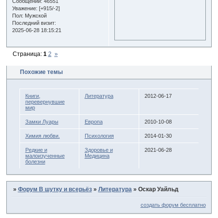
Сообщений:
46551
Уважение:
[+915/-2]
Пол:
Мужской
Последний визит:
2025-06-28 18:15:21
Страница:
1
2
»
Похожие темы
Книги,
Литература
2012-06-17
перевернувшие
мир
Замки Луары
Европа
2010-10-08
Химия любви.
Психология
2014-01-30
Редкие и
Здоровье и
2021-06-28
малоизученные
Медицина
болезни
»
Форум В шутку и всерьёз
»
Литература
»
Оскар Уайльд
создать форум бесплатно