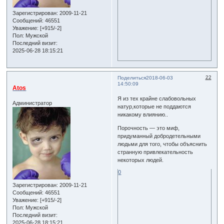
Зарегистрирован
: 2009-11-21
Сообщений:
46551
Уважение:
[+915/-2]
Пол:
Мужской
Последний визит:
2025-06-28 18:15:21
22
Поделиться
2018-06-03
14:50:09
Atos
Я из тех крайне слабовольных
Администратор
натур,которые не поддаются
никакому влиянию..
Порочность — это миф,
придуманный добродетельными
людьми для того, чтобы объяснить
странную привлекательность
некоторых людей.
0
Зарегистрирован
: 2009-11-21
Сообщений:
46551
Уважение:
[+915/-2]
Пол:
Мужской
Последний визит:
2025-06-28 18:15:21