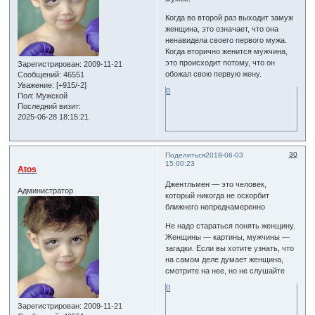
Когда во второй раз выходит замуж
женщина, это означает, что она
ненавидела своего первого мужа.
Когда вторично женится мужчина,
это происходит потому, что он
Зарегистрирован
: 2009-11-21
обожал свою первую жену.
Сообщений:
46551
Уважение:
[+915/-2]
0
Пол:
Мужской
Последний визит:
2025-06-28 18:15:21
30
Поделиться
2018-06-03
15:00:23
Atos
Джентльмен — это человек,
Администратор
который никогда не оскорбит
ближнего непреднамеренно
Не надо стараться понять женщину.
Женщины — картины, мужчины —
загадки. Если вы хотите узнать, что
на самом деле думает женщина,
смотрите на нее, но не слушайте
0
Зарегистрирован
: 2009-11-21