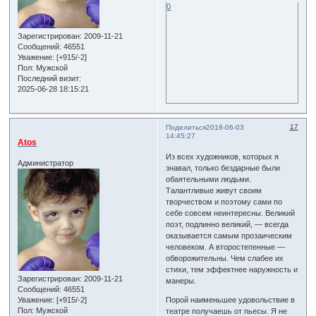
0
Зарегистрирован
: 2009-11-21
Сообщений:
46551
Уважение:
[+915/-2]
Пол:
Мужской
Последний визит:
2025-06-28 18:15:21
17
Поделиться
2018-06-03
14:45:27
Atos
Из всех художников, которых я
Администратор
знавал, только бездарные были
обаятельными людьми.
Талантливые живут своим
творчеством и поэтому сами по
себе совсем неинтересны. Великий
поэт, подлинно великий, — всегда
оказывается самым прозаическим
человеком. А второстепенные —
обворожительны. Чем слабее их
стихи, тем эффектнее наружность и
Зарегистрирован
: 2009-11-21
манеры.
Сообщений:
46551
Уважение:
[+915/-2]
Порой наименьшее удовольствие в
Пол:
Мужской
театре получаешь от пьесы. Я не