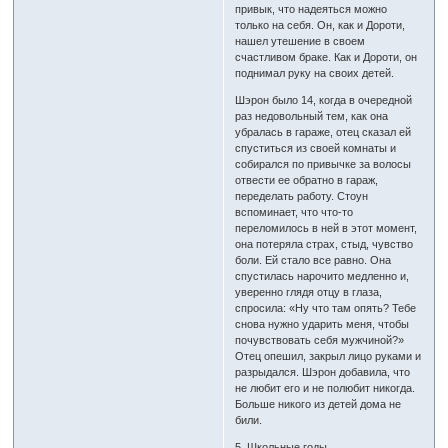
привык, что надеяться можно
только на себя. Он, как и Дороти,
нашел утешение в своем
счастливом браке. Как и Дороти, он
поднимал руку на своих детей.
Шэрон было 14, когда в очередной
раз недовольный тем, как она
убралась в гараже, отец сказал ей
спуститься из своей комнаты и
собирался по привычке за волосы
отвести ее обратно в гараж,
переделать работу. Стоун
вспоминает, что что-то
переломилось в ней в этот момент,
она потеряла страх, стыд, чувство
боли. Ей стало все равно. Она
спустилась нарочито медленно и,
уверенно глядя отцу в глаза,
спросила: «Ну что там опять? Тебе
снова нужно ударить меня, чтобы
почувствовать себя мужчиной?»
Отец опешил, закрыл лицо руками и
разрыдался. Шэрон добавила, что
не любит его и не полюбит никогда.
Больше никого из детей дома не
били.
5. Школьные годы