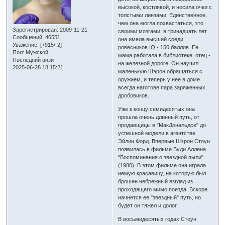
высокой, костлявой, и носила очки с
толстыми линзами. Единственное,
чем она могла похвастаться, это
Зарегистрирован
: 2009-11-21
своими мозгами: в тринадцать лет
Сообщений:
46551
она имела высший среди
Уважение:
[+915/-2]
ровесников IQ - 150 баллов. Ее
Пол:
Мужской
мама работала в библиотеке, отец -
Последний визит:
на железной дороге. Он научил
2025-06-28 18:15:21
маленькую Шэрон обращаться с
оружием, и теперь у нее в доме
всегда наготове пара заряженных
дробовиков.
Уже к концу семидесятых она
прошла очень длинный путь, от
продавщицы в "МакДональдсе" до
успешной модели в агентстве
Эйлин Форд. Впервые Шэрон Стоун
появилась в фильме Вуди Аллена
"Воспоминания о звездной пыли"
(1980). В этом фильме она играла
немую красавицу, на которую был
брошен небрежный взгляд из
проходящего мимо поезда. Вскоре
начнется ее "звездный" путь, но
будет он тяжел и долог.
В восьмидесятых годах Стоун