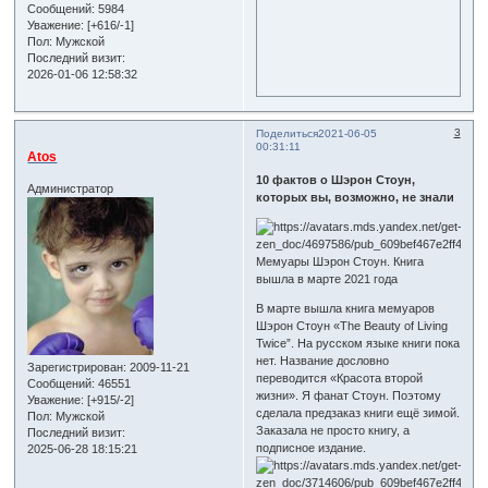
Сообщений:
5984
Уважение:
[+616/-1]
Пол:
Мужской
Последний визит:
2026-01-06 12:58:32
3
Поделиться
2021-06-05
00:31:11
Atos
10 фактов о Шэрон Стоун,
Администратор
которых вы, возможно, не знали
Мемуары Шэрон Стоун. Книга
вышла в марте 2021 года
В марте вышла книга мемуаров
Шэрон Стоун «The Beauty of Living
Twice”. На русском языке книги пока
нет. Название дословно
Зарегистрирован
: 2009-11-21
переводится «Красота второй
Сообщений:
46551
жизни». Я фанат Стоун. Поэтому
Уважение:
[+915/-2]
сделала предзаказ книги ещё зимой.
Пол:
Мужской
Заказала не просто книгу, а
Последний визит:
подписное издание.
2025-06-28 18:15:21