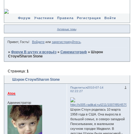
Форум
Участники
Правила
Регистрация
Войти
Активные темы
Привет, Гость!
Войдите
или
зарегистрируйтесь
.
»
Форум В шутку и всерьёз
»
Синематограф
»
Шэрон
Стоун/Sharon Stone
Страница:
1
Шэрон Стоун/Sharon Stone
1
Поделиться
2010-07-14
02:22:27
Atos
Администратор
Шэрон Стоун родилась 10 марта
1958 года в США. Она выросла в
большой семье, в северо-западной
Пенсильвании, в маленьком
скучном городке Мидвилл. В
детстве Шэрон была некрасивой -