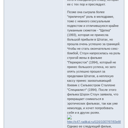
ее с тех пор и преследует.
Позже она сыграла более
"приличную" роль в мелодраме,
тоже с немного сексуальным
подекстом и отличившуюся крайне
туманным сюжетом - "Щепка"
(1993), которая не принесла
большой прибыли в Штатах, но
прошла очень успешно за границей.
Чтобы не стать окончательно секс-
бомбой, Стоун напросилась на роль
строгой жены в фильме
"Перекресток" (1994), который не
принес большого успеха, но зато
опять успешно прошел за
пределами Штатов, а неплохую
кассу принес захватывающий
боевик с Сильвестром Сталлоне
"Специалист" (1994). После этого
фильма Шэрон Стоун заявила, что
прекращает сниматься в
эротическиx фильмах, так как уже
немолода, и хочет попробовать
себя и в других ролях.
Однако ее следующий фильм,