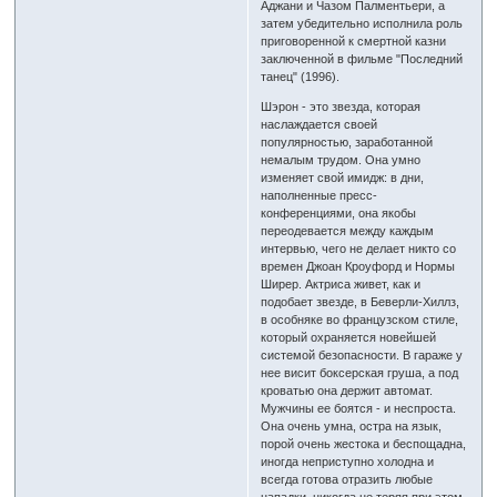
Аджани и Чазом Палментьери, а
затем убедительно исполнила роль
приговоренной к смертной казни
заключенной в фильме "Последний
танец" (1996).
Шэрон - это звезда, которая
наслаждается своей
популярностью, заработанной
немалым трудом. Она умно
изменяет свой имидж: в дни,
наполненные пресс-
конференциями, она якобы
переодевается между каждым
интервью, чего не делает никто со
времен Джоан Кроуфорд и Нормы
Ширер. Актриса живет, как и
подобает звезде, в Беверли-Хиллз,
в особняке во французском стиле,
который охраняется новейшей
системой безопасности. В гараже у
нее висит боксерская груша, а под
кроватью она держит автомат.
Мужчины ее боятся - и неспроста.
Она очень умна, остра на язык,
порой очень жестока и беспощадна,
иногда неприступно холодна и
всегда готова отразить любые