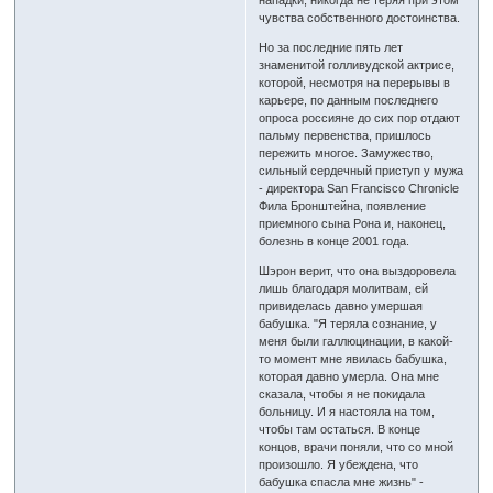
нападки, никогда не теряя при этом
чувства собственного достоинства.
Но за последние пять лет
знаменитой голливудской актрисе,
которой, несмотря на перерывы в
карьере, по данным последнего
опроса россияне до сих пор отдают
пальму первенства, пришлось
пережить многое. Замужество,
сильный сердечный приступ у мужа
- директора San Francisco Chronicle
Фила Бронштейна, появление
приемного сына Рона и, наконец,
болезнь в конце 2001 года.
Шэрон верит, что она выздоровела
лишь благодаря молитвам, ей
привиделась давно умершая
бабушка. "Я теряла сознание, у
меня были галлюцинации, в какой-
то момент мне явилась бабушка,
которая давно умерла. Она мне
сказала, чтобы я не покидала
больницу. И я настояла на том,
чтобы там остаться. В конце
концов, врачи поняли, что со мной
произошло. Я убеждена, что
бабушка спасла мне жизнь" -