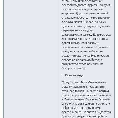
было 6, они шли с пятилетней
сестрой по дороге, держась за руки,
сестру сбил насмерть пьяный
водитель. Дороти принесла домой
страшную новость, и отец избил ее
до полусмерти. В 9 лет кто-то из
одноклассников увидел, как Дороти
переодевается на урок
физкультуры в школе. До директора
дошли слухи о том, что вся спина
девочки покрыта шрамами,
ссадинами и синяками. Оформили
опекунство в приемной семье
бездетного дантиста. Новая семья
спасла ее от самоубийства, а
замужество стало бегством из
беспросветности.
4. История отца
Отец Шэрон, Джоу, был из очень
богатой ирландской семьи. Его
отец, дед Шэрон, на пару с братом
владел первой нефтяной компанией
в Пенсильвании. Взрыв на буровой
унес жизнь деда Шэрон, а вместе с
ней и богатство. Джоу время
достатка почти не застал. С детства
брался за самую тяжелую работу,