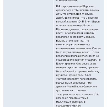
В 4 года мать отвела Шэрон на
диагностику, чтобы понять, почему
дочь так отличается от других
детей. Выяснилось, что у девочки
высокий уровень IQ. В 5 лет Шэрон
отдали сразу во второй класс.
Школьная администрация решила
пойти на эксперимент, который
продлился всего пару месяцев.
Быстро стало понятно, что
пятилетке учиться вместе с
восьмилетками невозможно. Она не
была готова эмоционально. Шэрон
перевели в первый класс. Тогда не
существовало понятия «травля», но
Шэрон травили. Она снова была
младше одноклассников, при этом
была «бывшей второклашкой», еще
и училась лучше всех. А вот
учителя, наоборот, пользовались
необычными способностями
девочки. На ней испробовали все
доступные на тот момент
экспериментальные методики. В 4
классе ее вместе с тремя
мальчиками включили в
сообщество MENSA