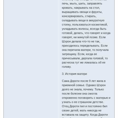
печь, мыть, шить, заправлять
кровать, накрывать на стол,
выращивать овощи и фрукты,
консервировать, стирать,
складывать вещи в аккуратную
стопку, пользоваться косметикой,
укладывать волосы, всегда быть
готовой, делать, что говорят и когда
говорят, ни минутой позже. Если
Шэрон делала что-то не так,
приходилось переделывать. Если
она перечила матери, то получала
затрещину. Если, когда ее
причесывали, дергала головой, то
расческа тут же ломалась об ее
голову.
3. История матери
Сама Дороти после 9 лет жила в
приемной семье. Однако Шэрон
долго не знала, почему. Только
после болезни она смогла
откровенно поговорить с матерью и
узнать о ее страшном детстве.
Отец Дороти пил и постоянно бил
своих детей, мать никогда не
вставала на защиту. Когда Дороти