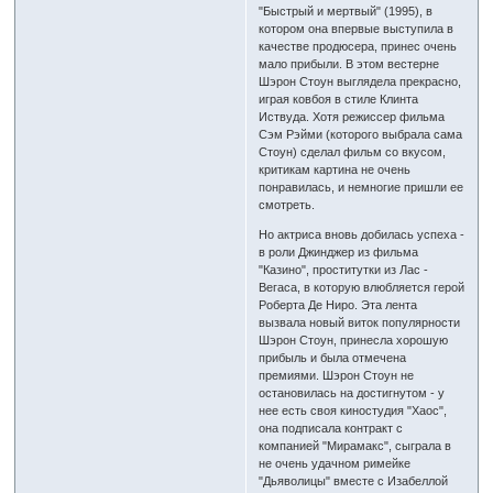
"Быстрый и мертвый" (1995), в
котором она впервые выступила в
качестве продюсера, принес очень
мало прибыли. В этом вестерне
Шэрон Стоун выглядела прекрасно,
играя ковбоя в стиле Клинта
Иствуда. Хотя режиссер фильма
Сэм Рэйми (которого выбрала сама
Стоун) сделал фильм со вкусом,
критикам картина не очень
понравилась, и немногие пришли ее
смотреть.
Но актриса вновь добилась успеха -
в роли Джинджер из фильма
"Казино", проститутки из Лас -
Вегаса, в которую влюбляется герой
Роберта Де Ниро. Эта лента
вызвала новый виток популярности
Шэрон Стоун, принесла хорошую
прибыль и была отмечена
премиями. Шэрон Стоун не
остановилась на достигнутом - у
нее есть своя киностудия "Хаос",
она подписала контракт с
компанией "Мирамакс", сыграла в
не очень удачном римейке
"Дьяволицы" вместе с Изабеллой