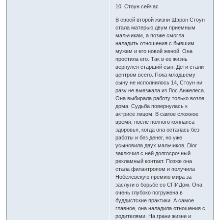
10. Стоун сейчас
В своей второй жизни Шэрон Стоун
стала матерью двум приемным
мальчикам, а позже смогла
наладить отношения с бывшим
мужем и его новой женой. Она
простила его. Так в ее жизнь
вернулся старший сын. Дети стали
центром всего. Пока младшему
сыну не исполнилось 14, Стоун ни
разу не выезжала из Лос Анжелеса.
Она выбирала работу только возле
дома. Судьба повернулась к
актрисе лицом. В самое сложное
время, после полного коллапса
здоровья, когда она осталась без
работы и без денег, но уже
усыновила двух мальчиков, Dior
заключил с ней долгосрочный
рекламный контакт. Позже она
стала филантропом и получила
Нобелевскую премию мира за
заслуги в борьбе со СПИДом. Она
очень глубоко погружена в
буддистские практики. А самое
главное, она наладила отношения с
родителями. На грани жизни и