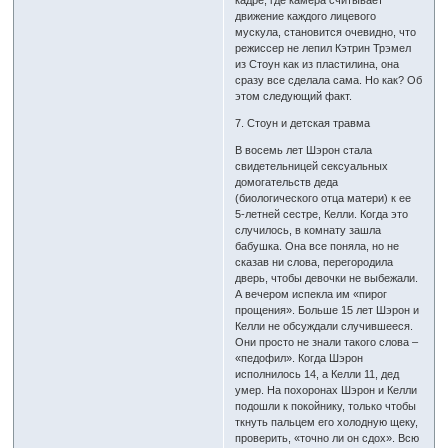
движение каждого лицевого
мускула, становится очевидно, что
режиссер не лепил Кэтрин Трэмел
из Стоун как из пластилина, она
сразу все сделала сама. Но как? Об
этом следующий факт.
7. Стоун и детская травма
В восемь лет Шэрон стала
свидетельницей сексуальных
домогательств деда
(биологического отца матери) к ее
5-летней сестре, Келли. Когда это
случилось, в комнату зашла
бабушка. Она все поняла, но не
сказав ни слова, перегородила
дверь, чтобы девочки не выбежали.
А вечером испекла им «пирог
прощения». Больше 15 лет Шэрон и
Келли не обсуждали случившееся.
Они просто не знали такого слова –
«педофил». Когда Шэрон
исполнилось 14, а Келли 11, дед
умер. На похоронах Шэрон и Келли
подошли к покойнику, только чтобы
ткнуть пальцем его холодную щеку,
проверить, «точно ли он сдох». Всю