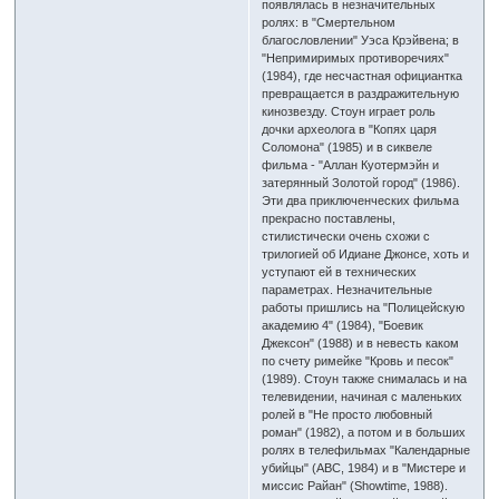
появлялась в незначительных
ролях: в "Смертельном
благословлении" Уэса Крэйвена; в
"Непримиримых противоречиях"
(1984), где несчастная официантка
превращается в раздражительную
кинозвезду. Стоун играет роль
дочки археолога в "Копях царя
Соломона" (1985) и в сиквеле
фильма - "Аллан Куотермэйн и
затерянный Золотой город" (1986).
Эти два приключенческих фильма
прекрасно поставлены,
стилистически очень схожи с
трилогией об Идиане Джонсе, хоть и
уступают ей в технических
параметрах. Незначительные
работы пришлись на "Полицейскую
академию 4" (1984), "Боевик
Джексон" (1988) и в невесть каком
по счету римейке "Кровь и песок"
(1989). Стоун также снималась и на
телевидении, начиная с маленьких
ролей в "Не просто любовный
роман" (1982), а потом и в больших
ролях в телефильмах "Календарные
убийцы" (ABC, 1984) и в "Мистере и
миссис Райан" (Showtime, 1988).