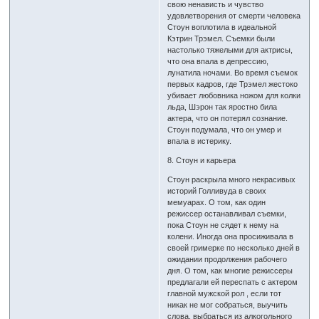
свою ненависть и чувство
удовлетворения от смерти человека
Стоун воплотила в идеальной
Кэтрин Трэмел. Съемки были
настолько тяжелыми для актрисы,
что она впала в депрессию,
лунатила ночами. Во время съемок
первых кадров, где Трэмел жестоко
убивает любовника ножом для колки
льда, Шэрон так яростно била
актера, что он потерял сознание.
Стоун подумала, что он умер и
впала в истерику.
8. Стоун и карьера
Стоун раскрыла много некрасивых
историй Голливуда в своих
мемуарах. О том, как один
режиссер останавливал съемки,
пока Стоун не сядет к нему на
колени. Иногда она просиживала в
своей гримерке по несколько дней в
ожидании продолжения рабочего
дня. О том, как многие режиссеры
предлагали ей переспать с актером
главной мужской рол , если тот
никак не мог собраться, выучить
слова, выбраться из алкогольного