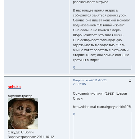
рассказывает актриса.
В настоящее время актриса
собирается заняться режиссурой.
Сейчас она пишет женский монолог
под названием "Вставай и живи".
Она больше не боится смерти.
Шэрон считает, что знает жизнь.
Она оспаривает голливудскую
одержимость молодостью: "Если
они не хотят работать с актрисами
старше 40 лет, они самые большие
кретины в мире".
0
2
Поделиться
2011-10-21
20:35:05
schuka
Основной инстинкт (1992), Шерон
Администратор
Стоун
http://video.mail.ru/mail/goryachkin1975/23
0
Откуда:
С Волги
Зарегистрирован
: 2011-10-12