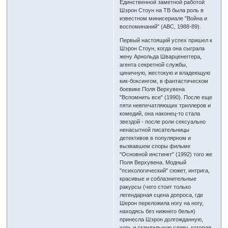
Единственной заметной работой
Шэрон Стоун на ТВ была роль в
известном минисериале "Война и
воспоминаний" (ABC, 1988-89).
Первый настоящий успех пришел к
Шэрон Стоун, когда она сыграла
жену Арнольда Шварценеггера,
агента секретной службы,
циничную, жестокую и владеющую
кик-боксингом, в фантастическом
боевике Поля Верхувена
"Вспомнить все" (1990). После еще
пяти невпечатляющих триллеров и
комедий, она наконец-то стала
звездой - после роли сексуально
ненасытной писательницы
детективов в популярном и
вызвавшем споры фильме
"Основной инстинкт" (1992) того же
Поля Верхувена. Модный
"психологический" сюжет, интрига,
красивые и соблазнительные
ракурсы (чего стоит только
легендарная сцена допроса, где
Шерон переложила ногу на ногу,
находясь без нижнего белья)
принесла Шэрон долгожданную,
хоть и скандальную славу, которая