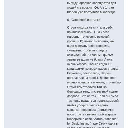
(международное сообщество для
людей с высоким IQ). А в 14 лет
Шэрон уже поступила в колледж.
6. "Основной инстинкт"
Стоун никогда не считала себя
привлекательной. Она часто
говорит, что именно высокий
уровень IQ помог ей понять, как
надо держать себя, говорить,
смотреть, чтобы выглядеть
сексуальной. В главный фильм
жизни ее долго не брали. А она
очень хотела. Только когда 12
кандидатур, которых рассматривал
Верховен, отказались, Шэрон
пригласили на пробы. До сих пор
можно услышать мнение, что выбор
Стоун «выстрелил» только
благодаря телу, и известной сцене
допроса. Это не так. Если бы было
так легко раздеться перед камерой,
чтобы убедительно сыграть
маньяка-социопата. Достаточно
посмотреть съемки проб актрисы
(наберите в сети Sharon Stone test
for Basic Instinct), где Стоун одна в
кадре, где камера считывает