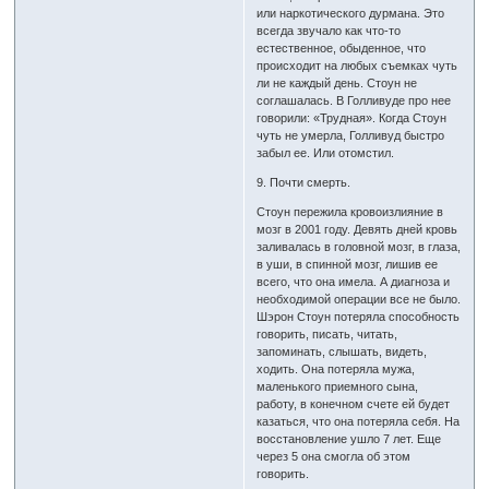
или наркотического дурмана. Это
всегда звучало как что-то
естественное, обыденное, что
происходит на любых съемках чуть
ли не каждый день. Стоун не
соглашалась. В Голливуде про нее
говорили: «Трудная». Когда Стоун
чуть не умерла, Голливуд быстро
забыл ее. Или отомстил.
9. Почти смерть.
Стоун пережила кровоизлияние в
мозг в 2001 году. Девять дней кровь
заливалась в головной мозг, в глаза,
в уши, в спинной мозг, лишив ее
всего, что она имела. А диагноза и
необходимой операции все не было.
Шэрон Стоун потеряла способность
говорить, писать, читать,
запоминать, слышать, видеть,
ходить. Она потеряла мужа,
маленького приемного сына,
работу, в конечном счете ей будет
казаться, что она потеряла себя. На
восстановление ушло 7 лет. Еще
через 5 она смогла об этом
говорить.