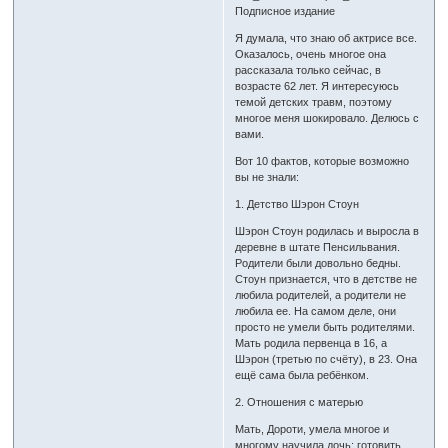
Подписное издание
Я думала, что знаю об актрисе все.
Оказалось, очень многое она
рассказала только сейчас, в
возрасте 62 лет. Я интересуюсь
темой детских травм, поэтому
многое меня шокировало. Делюсь с
вами.
Вот 10 фактов, которые возможно
вы не знали:
1. Детство Шэрон Стоун
Шэрон Стоун родилась и выросла в
деревне в штате Пенсильвания.
Родители были довольно бедны.
Стоун признается, что в детстве не
любила родителей, а родители не
любила ее. На самом деле, они
просто не умели быть родителями.
Мать родила первенца в 16, а
Шэрон (третью по счёту), в 23. Она
ещё сама была ребёнком.
2. Отношения с матерью
Мать, Дороти, умела многое и
многому научила дочь: готовить,