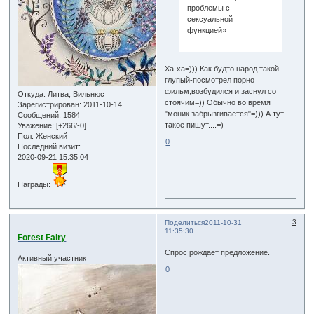
проблемы с
сексуальной
функцией»
Ха-ха=))) Как будто народ такой
глупый-посмотрел порно
фильм,возбудился и заснул со
Откуда:
Литва, Вильнюс
стоячим=)) Обычно во время
Зарегистрирован
: 2011-10-14
"моник забрызгивается"=))) А тут
Сообщений:
1584
такое пишут....=)
Уважение:
[+266/-0]
Пол:
Женский
0
Последний визит:
2020-09-21 15:35:04
Награды:
3
Поделиться
2011-10-31
11:35:30
Forest Fairy
Спрос рождает предложение.
Активный участник
0