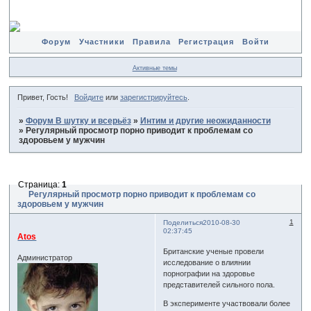
Форум
Участники
Правила
Регистрация
Войти
Активные темы
Привет, Гость!
Войдите
или
зарегистрируйтесь
.
»
Форум В шутку и всерьёз
»
Интим и другие неожиданности
»
Регулярный просмотр порно приводит к проблемам со
здоровьем у мужчин
Страница:
1
Регулярный просмотр порно приводит к проблемам со
здоровьем у мужчин
1
Поделиться
2010-08-30
02:37:45
Atos
Британские ученые провели
Администратор
исследование о влиянии
порнографии на здоровье
представителей сильного пола.
В эксперименте участвовали более