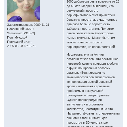
1000 добровольцев в возрасте от 25
до 45 лет. Медики выяснили, что
регулярный просмотр
порнофильмов может привести к
болезням простаты; в частности, в
два раза больше вероятность
Зарегистрирован
: 2009-11-21
заболеть простатитом. При этом
Сообщений:
46551
Уважение:
[+915/-2]
раком этой железы болеют реже
Пол:
Мужской
лысые мужчины. Может быть, им
Последний визит:
можно почаще смотреть
2025-06-28 18:15:21
порнографию, не боясь болезней.
Исследователи из Англии
объясняют это тем, что постоянное
перевозбуждение приводит к сбоям
в функционировании половых
органов. «Если эрекция не
заканчивается семяизвержением,
то происходит застой венозной
крови и возникают серьезные
проблемы с сексуальной
функцией», – говорят ученые.
Однако порнопродукция
выпускается в огромном
количестве, несмотря ни на что.
Например, фильмы с откровенными
сценами стали снимать для
просмотра в 3D-кинотеатрах.