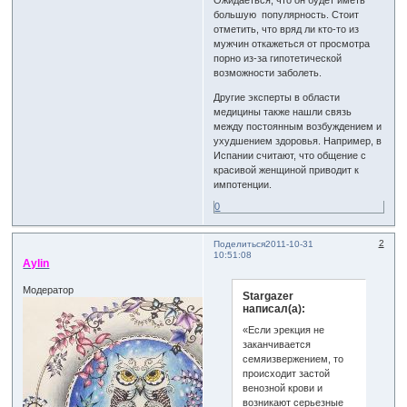
Ожидаеться, что он будет иметь
большую популярность. Стоит
отметить, что вряд ли кто-то из
мужчин откажеться от просмотра
порно из-за гипотетической
возможности заболеть.
Другие эксперты в области
медицины также нашли связь
между постоянным возбуждением и
ухудшением здоровья. Например, в
Испании считают, что общение с
красивой женщиной приводит к
импотенции.
0
2
Поделиться
2011-10-31
10:51:08
Aylin
Модератор
Stargazer
написал(а):
«Если эрекция не
заканчивается
семяизвержением, то
происходит застой
венозной крови и
возникают серьезные