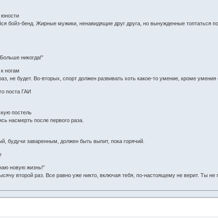
й юности
я бойз-бенд. Жирные мужики, ненавидящие друг друга, но вынужденные топтаться по 
“Больше никогда!”
 к ногам
 раз, не будет. Во-вторых, спорт должен развивать хоть какое-то умение, кроме умения
го поста ГАИ
скую постель
ись насмерть после первого раза.
ый, будучи заваренным, должен быть выпит, пока горячий.
е
наю новую жизнь!”
тысячу второй раз. Все равно уже никто, включая тебя, по-настоящему не верит. Ты не 