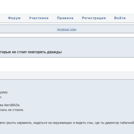
Форум
Участники
Правила
Регистрация
Войти
Активные темы
которые не стоит повторять дважды
аурму
о.
тва АвтоВАЗа
упать не стоило.
вно грызть карамель, кидаться на окружающих и видеть сны, где ты директор табачной