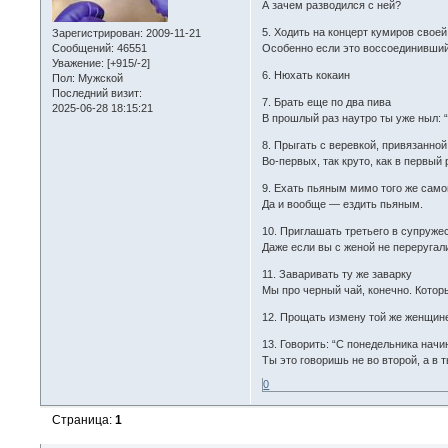
А зачем разводился с ней?
5. Ходить на концерт кумиров свое
Зарегистрирован
: 2009-11-21
Сообщений:
46551
Особенно если это воссоединившийс
Уважение:
[+915/-2]
6. Нюхать кокаин
Пол:
Мужской
Последний визит:
7. Брать еще по два пива
2025-06-28 18:15:21
В прошлый раз наутро ты уже ныл: 
8. Прыгать с веревкой, привязанной
Во-первых, так круто, как в первый
9. Ехать пьяным мимо того же само
Да и вообще — ездить пьяным.
10. Приглашать третьего в супруже
Даже если вы с женой не переругал
11. Заваривать ту же заварку
Мы про черный чай, конечно. Котор
12. Прощать измену той же женщин
13. Говорить: “С понедельника начи
Ты это говоришь не во второй, а в 
0
Страница:
1