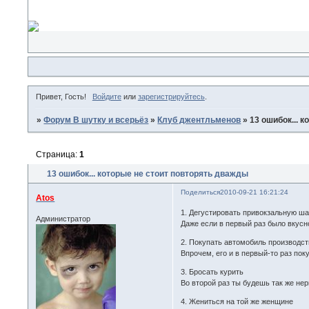
Привет, Гость!
Войдите
или
зарегистрируйтесь
.
»
Форум В шутку и всерьёз
»
Клуб джентльменов
»
13 ошибок... 
Страница:
1
13 ошибок... которые не стоит повторять дважды
Поделиться
2010-09-21 16:21:24
Atos
1. Дегустировать привокзальную ш
Администратор
Даже если в первый раз было вкусн
2. Покупать автомобиль производс
Впрочем, его и в первый-то раз пок
3. Бросать курить
Во второй раз ты будешь так же нер
4. Жениться на той же женщине