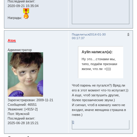
Последний визит:
2020-09-21 15:35:04
Награды:
6
Поделиться
2014-01-30
00:17:37
Atos
Администратор
Aylin написал(а):
Ну это....стонами мы,
типо, подаём признаки
жизни, что ли =))))
Чтоб парень не пугался?) Вряд ли
его в этот момент что-то испугает.))
А еще, чтоб заглушить другие,
Зарегистрирован
: 2009-11-21
более прозаические звуки.)
Сообщений:
46551
И сигнал, чтоб в комнату никто не
Уважение:
[+915/-2]
входил, иначе женщина страшна в
Пол:
Мужской
гневе.)
Последний визит:
0
2025-06-28 18:15:21