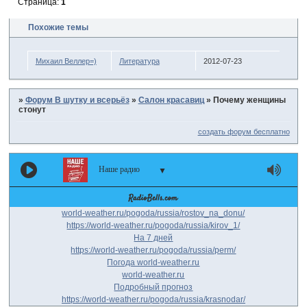
Страница:
1
Похожие темы
Михаил Веллер=)
Литература
2012-07-23
»
Форум В шутку и всерьёз
»
Салон красавиц
»
Почему женщины
стонут
создать форум бесплатно
Наше радио
▼
world-weather.ru/pogoda/russia/rostov_na_donu/
https://world-weather.ru/pogoda/russia/kirov_1/
На 7 дней
https://world-weather.ru/pogoda/russia/perm/
Погода world-weather.ru
world-weather.ru
Подробный прогноз
https://world-weather.ru/pogoda/russia/krasnodar/