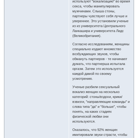
используют "вокализацию" во время
секса, чтобы манипулировать
мужчинами. Слыша стоны,
партнеры чувствуют себя лучше и
увереннее. Это установили ученые
из из университета Центрального
Ланкашира и университета Лидс
(Великобритания).
Согласно исследованиям, женщины
специально издают множество
возбуждающих звуков, чтобы
обмануть партнеров - те начинают
думать, что партнерша испытала
оргазм. Затем это используется
каждой дамой по своему
усмотрению.
Ученые разбили сексуальный
вокализ женщин на несколько
категорий: стоны/вздохи, крики/
взвизги, "направляющие команды" и
слова типа "да" и "больше", чтобы
понять, на каких стадиях
физической любви они
используются.
Оказалось, что 92% женщин
имитировали звуки страсти, чтобы