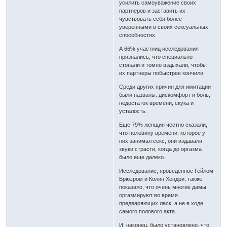
усилить самоуважение своих
партнеров и заставить их
чувствовать себя более
уверенными в своих сексуальных
способностях.
А 66% участниц исследования
признались, что специально
стонали и томно вздыхали, чтобы
их партнеры побыстрее кончили.
Среди других причин для имитации
были названы: дискомфорт и боль,
недостаток времени, скука и
усталость.
Еще 79% женщин честно сказали,
что половину времени, которое у
них занимал секс, они издавали
звуки страсти, когда до оргазма
было еще далеко.
Исследование, проведенное Гейлом
Брюэром и Колин Хендри, также
показало, что очень многие дамы
оргазмируют во время
предваряющих ласк, а не в ходе
самого полового акта.
И, наконец, было установлено, что