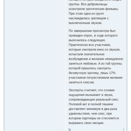
группы. Все добровольцы
осмотрели эротические фильмы.
При этом одна из групп
наслаждалась зрелищем с
выключенным звуком.
По завершении просмотра был
проведен опрос, в ходе которого
выяснилось следующее.
Практически все участники,
которые смотрели кино со звуком,
испытали значительное
возбуждение и желание немедленно
заняться любовью. А из той группы,
которой пришлось смотреть
беззвучную эротику, лишь 17%
участников почувствовали желание
заняться сексом.
Эксперты считают, что схожие
ощущения вызывают и звуки,
сопровождающие реальный секс.
Половой акт в полной тишине
доставляет минимум в два раза
удовольствия, чем секс, при
котором партнеры не стесняются
выражать свои эмоции.
0