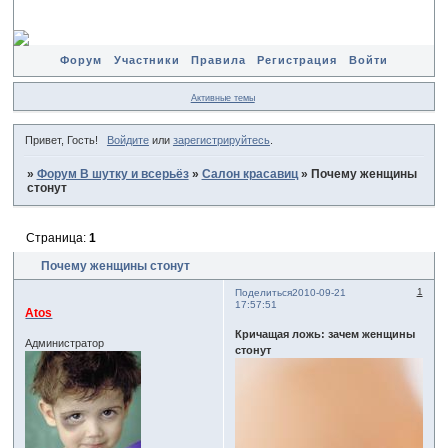
Форум
Участники
Правила
Регистрация
Войти
Активные темы
Привет, Гость!
Войдите
или
зарегистрируйтесь
.
»
Форум В шутку и всерьёз
»
Салон красавиц
»
Почему женщины
стонут
Страница:
1
Почему женщины стонут
1
Поделиться
2010-09-21
17:57:51
Atos
Кричащая ложь: зачем женщины
Администратор
стонут