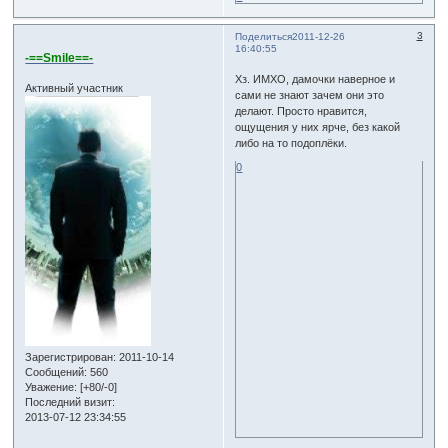
3
Поделиться
2011-12-26
16:40:55
-==Smile==-
Хз. ИМХО, дамочки наверное и
Активный участник
сами не знают зачем они это
делают. Просто нравится,
ощущения у них ярче, без какой
либо на то подоплёки.
0
Зарегистрирован
: 2011-10-14
Сообщений:
560
Уважение:
[+80/-0]
Последний визит:
2013-07-12 23:34:55