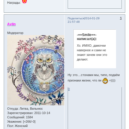
Награды:
5
Поделиться
2014-01-29
21:57:48
Aylin
Модератор
-==Smile==-
написал(а):
Хз. ИМХО, дамочки
наверное и сами не
знают зачем они это
делают.
Ну это....стонами мы, типо, подаём
признаки жизни, что ли
=))))
0
Откуда:
Литва, Вильнюс
Зарегистрирован
: 2011-10-14
Сообщений:
1584
Уважение:
[+266/-0]
Пол:
Женский