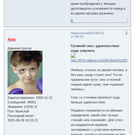
крики возбуждения у женщин
десятикратно усиливаются перед и
во время оргазма мужчины.
0
2
Поделиться
2010-09-21
17:59:10
Atos
Громкий секс: удовольствие
Администратор
надо озвучить
Любишь стонать во время интима, и
без ума, когда стонет она? Ты на
правильном пути: секс в полной
тишине вдвое хуже, чем «громкая
любовь».
Секс со стонами приносит куда
Зарегистрирован
: 2009-11-21
больше удовольствия.
Сообщений:
46551
Уважение:
[+915/-2]
Недавно специалисты из Швеции
Пол:
Мужской
определили, какой секс лучше:
Последний визит:
«тихий» или «громкий». Для этого
2025-06-28 18:15:21
исследователи провели
эксперимент с участием мужчин и
женщин, которых разделили на две