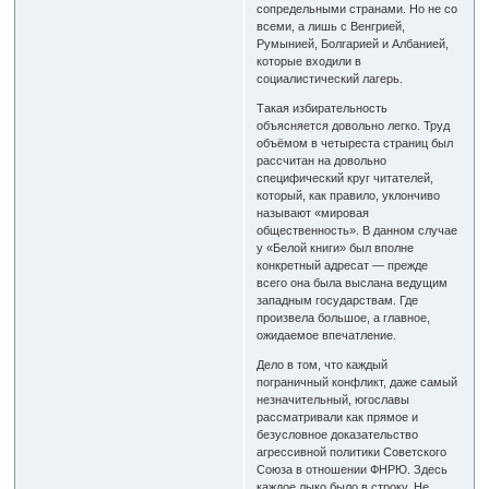
сопредельными странами. Но не со
всеми, а лишь с Венгрией,
Румынией, Болгарией и Албанией,
которые входили в
социалистический лагерь.
Такая избирательность
объясняется довольно легко. Труд
объёмом в четыреста страниц был
рассчитан на довольно
специфический круг читателей,
который, как правило, уклончиво
называют «мировая
общественность». В данном случае
у «Белой книги» был вполне
конкретный адресат — прежде
всего она была выслана ведущим
западным государствам. Где
произвела большое, а главное,
ожидаемое впечатление.
Дело в том, что каждый
пограничный конфликт, даже самый
незначительный, югославы
рассматривали как прямое и
безусловное доказательство
агрессивной политики Советского
Союза в отношении ФНРЮ. Здесь
каждое лыко было в строку. Не