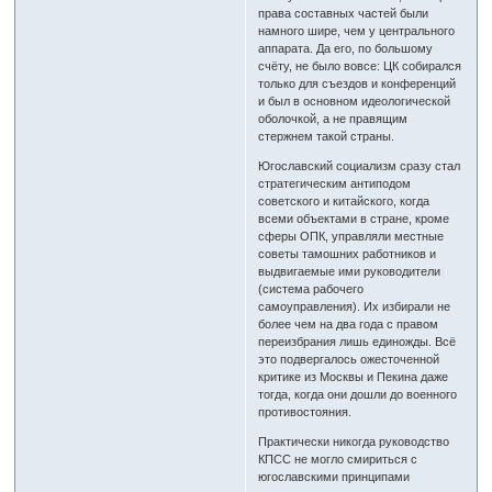
права составных частей были
намного шире, чем у центрального
аппарата. Да его, по большому
счёту, не было вовсе: ЦК собирался
только для съездов и конференций
и был в основном идеологической
оболочкой, а не правящим
стержнем такой страны.
Югославский социализм сразу стал
стратегическим антиподом
советского и китайского, когда
всеми объектами в стране, кроме
сферы ОПК, управляли местные
советы тамошних работников и
выдвигаемые ими руководители
(система рабочего
самоуправления). Их избирали не
более чем на два года с правом
переизбрания лишь единожды. Всё
это подвергалось ожесточенной
критике из Москвы и Пекина даже
тогда, когда они дошли до военного
противостояния.
Практически никогда руководство
КПСС не могло смириться с
югославскими принципами