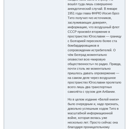
вошёл туда лишь совершенно
анекдотический случай. В январе
1951 года глава ФНРЮ Иосип Броз
Тито получил «из источников,
заслуживающих доверия»,
информацию, что воздушный флот
СССР произвёл вторжение в
пространство Югославии — границу
с Болгарией пересекло более ста
бомбардировщиков в
сопровождении истребителей. О
чём Белград моментально
оповестил всю «мировую
общественность» по радио. Правда,
почти столь же моментально
пришлось давать опровержение —
на самом деле через воздушное
пространство Югославии пролетало
всего лишь два транспортных
самолёта с грузом для Албании.
Но в целом издание «Белой книги»
было очередным и, надо признать,
довольно успешным ходом Тито в
масштабной информационной
войне, которая велась уже
несколько лет. Просто сейчас она
благодаря проницательному