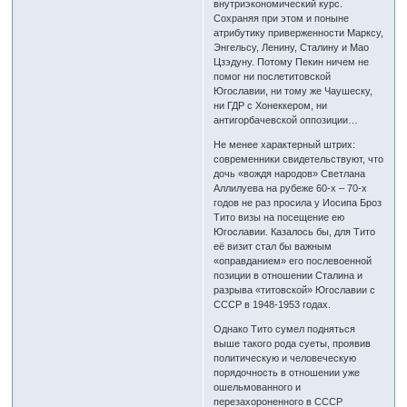
внутриэкономический курс.
Сохраняя при этом и поныне
атрибутику приверженности Марксу,
Энгельсу, Ленину, Сталину и Мао
Цзэдуну. Потому Пекин ничем не
помог ни послетитовской
Югославии, ни тому же Чаушеску,
ни ГДР с Хонеккером, ни
антигорбачевской оппозиции…
Не менее характерный штрих:
современники свидетельствуют, что
дочь «вождя народов» Светлана
Аллилуева на рубеже 60-х – 70-х
годов не раз просила у Иосипа Броз
Тито визы на посещение ею
Югославии. Казалось бы, для Тито
её визит стал бы важным
«оправданием» его послевоенной
позиции в отношении Сталина и
разрыва «титовской» Югославии с
СССР в 1948-1953 годах.
Однако Тито сумел подняться
выше такого рода суеты, проявив
политическую и человеческую
порядочность в отношении уже
ошельмованного и
перезахороненного в СССР