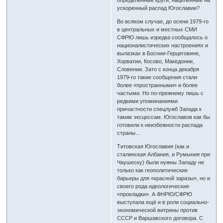
определенные круги, нацеленные на
ускоренный распад Югославии?
Во всяком случае, до осени 1979-го
в центральных и местных СМИ
СФРЮ лишь изредка сообщалось о
националистических настроениях и
вылазках в Боснии-Герцеговине,
Хорватии, Косово, Македонии,
Словении. Зато с конца декабря
1979-го такие сообщения стали
более «пространными» и более
частыми. Но по-прежнему лишь с
редкими упоминаниями
причастности спецлужб Запада к
таким эксцессам. Югославов как бы
готовили к неизбежности распада
страны…
Титовская Югославия (как и
сталинская Албания, и Румыния при
Чаушеску) были нужны Западу не
только как геополитические
барьеры для «красной заразы», но и
своего рода идеологические
«прокладки». А ФНРЮ/СФРЮ
выступала ещё и в роли социально-
экономической витрины против
СССР и Варшавского договора. С