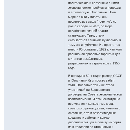
политические и связанные с ними
экономические проблемы перешли
и в титовскую Югославию. Пока
маршал был у власти, они
проявлялись лишь "точечно", но
уже с середины 70-х, по мере
ослабления личной власти
стареющего Тито, стали
сказываться слишком буквально. К
тому же и публично. Не просто так
власти Югославии с 1972 г. намного
расширили правовые гарантии для
митингов и забастовок,
разрешенных в стране ещё с 1955
года.
В середине 50-х годов развод СССР
и Югославии был просто забыт,
хотя Югославия так и не стала
участницей ни Варшавского
договора, ни Совета экономической
взаимопомощи. И это несмотря на
все усилия и конкретные меры
советского руководства, начиная с
льготных, а то и безвозмездных
кредитов и займов, и кончая
дисбалансом цен в пользу импорта
из Югославии по отношению к