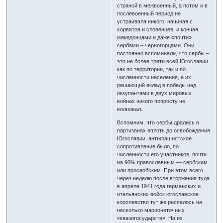
страной в межвоенный, а потом и в
послевоенный период не
устраивала никого, начиная с
хорватов и словенцев, и кончая
македонцами и даже «почти»
сербами – черногорцами. Они
постоянно вспоминали, что сербы –
это не более трети всей Югославии
как по территории, так и по
численности населения, а их
решающий вклад в победы над
оккупантами в двух мировых
войнах никого попросту не
волновал.
Вспомним, что сербы дрались в
партизанах вплоть до освобождения
Югославии, антифашистское
сопротивление было, по
численности его участников, почти
на 90% православным — сербским
или просербским. При этом всего
через неделю после вторжения туда
в апреле 1941 года германских и
итальянских войск югославское
королевство тут же распалось на
несколько марионеточных
«квазигосударств». На их