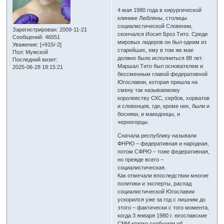
4 мая 1980 года в хирургической
клинике Любляны, столицы
социалистической Словении,
Зарегистрирован
: 2009-11-21
скончался Иосип Броз Тито. Среди
Сообщений:
46551
мировых лидеров он был одним из
Уважение:
[+915/-2]
старейших, ему в том же мае
Пол:
Мужской
должно было исполниться 88 лет.
Последний визит:
Маршал Тито был основателем и
2025-06-28 18:15:21
бессменным главой федеративной
Югославии, которая пришла на
смену так называемому
королевству СХС, сербов, хорватов
и словенцев, где, кроме них, были и
босняки, и македонцы, и
черногорцы.
Сначала республику называли
ФНРЮ – федеративная и народная,
потом СФРЮ – тоже федеративная,
но прежде всего –
социалистическая.
Как отмечали впоследствии многие
политики и эксперты, распад
социалистической Югославии
ускорился уже за год с лишним до
этого – фактически с того момента,
когда 3 января 1980 г. югославские
СМИ кратко сообщили об