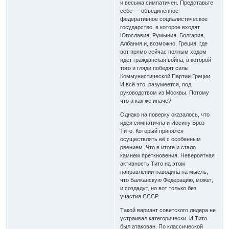
и весьма симпатичен. Представьте
себе — объединённое
федеративное социалистическое
государство, в которое входят
Югославия, Румыния, Болгария,
Албания и, возможно, Греция, где
вот прямо сейчас полным ходом
идёт гражданская война, в которой
того и гляди победят силы
Коммунистической Партии Греции.
И всё это, разумеется, под
руководством из Москвы. Потому
что а как же иначе?
Однако на поверку оказалось, что
идея симпатична и Иосипу Броз
Тито. Который принялся
осуществлять её с особенным
рвением. Что в итоге и стало
камнем преткновения. Невероятная
активность Тито на этом
направлении наводила на мысль,
что Балканскую Федерацию, может,
и создадут, но вот только без
участия СССР.
Такой вариант советского лидера не
устраивал категорически. И Тито
был атакован. По классической