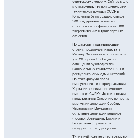
советскому экспорту. Сейчас мало
кто вспомнит, что при финансово-
технической помощи СССР в
Югославии было создано свыше
300 предприятий различного
отраслевого профиля, около 100
энергетических и транспортных
объектов.
Но факторы, подтачивающие
страну, продолжали нарастать.
Распад Югославии мог произойти
уже 28 апреля 1971 года на
совещании руководителей
национальных комитетов СКЮ и
республиканских администраций.
На этом форуме после
выступления Тито представители
Хорватии заявили о возможном
выходе из СФРЮ. Их поддержали
представители Словении, но против
выступили делегации Сербии,
Черногории и Македонии,
остальные делегации регионов
(Косово, Воеводины, Боснии и
Герцеговины) предпочли
воздержаться от дискуссии.
Тито в ней тоже не участвовал, но