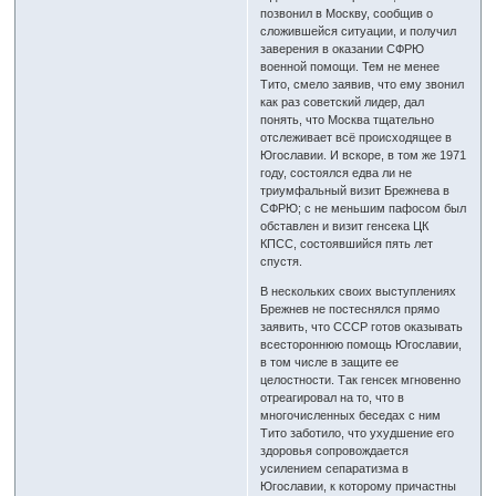
позвонил в Москву, сообщив о
сложившейся ситуации, и получил
заверения в оказании СФРЮ
военной помощи. Тем не менее
Тито, смело заявив, что ему звонил
как раз советский лидер, дал
понять, что Москва тщательно
отслеживает всё происходящее в
Югославии. И вскоре, в том же 1971
году, состоялся едва ли не
триумфальный визит Брежнева в
СФРЮ; с не меньшим пафосом был
обставлен и визит генсека ЦК
КПСС, состоявшийся пять лет
спустя.
В нескольких своих выступлениях
Брежнев не постеснялся прямо
заявить, что СССР готов оказывать
всестороннюю помощь Югославии,
в том числе в защите ее
целостности. Так генсек мгновенно
отреагировал на то, что в
многочисленных беседах с ним
Тито заботило, что ухудшение его
здоровья сопровождается
усилением сепаратизма в
Югославии, к которому причастны