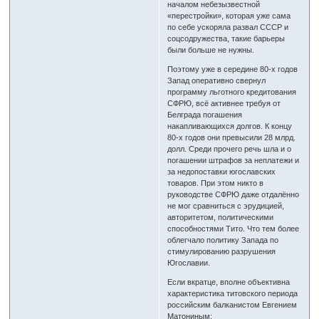
началом небезызвестной
«перестройки», которая уже сама
по себе ускоряла развал СССР и
соцсодружества, такие барьеры
были больше не нужны.
Поэтому уже в середине 80-х годов
Запад оперативно свернул
программу льготного кредитования
СФРЮ, всё активнее требуя от
Белграда погашения
накапливающихся долгов. К концу
80-х годов они превысили 28 млрд.
долл. Среди прочего речь шла и о
погашении штрафов за неплатежи и
за недопоставки югославских
товаров. При этом никто в
руководстве СФРЮ даже отдалённо
не мог сравниться с эрудицией,
авторитетом, политическими
способностями Тито. Что тем более
облегчало политику Запада по
стимулированию разрушения
Югославии.
Если вкратце, вполне объективна
характеристика титовского периода
российским балканистом Евгением
Матониным: