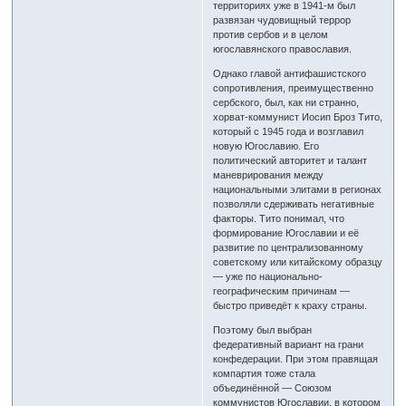
территориях уже в 1941-м был
развязан чудовищный террор
против сербов и в целом
югославянского православия.
Однако главой антифашистского
сопротивления, преимущественно
сербского, был, как ни странно,
хорват-коммунист Иосип Броз Тито,
который с 1945 года и возглавил
новую Югославию. Его
политический авторитет и талант
маневрирования между
национальными элитами в регионах
позволяли сдерживать негативные
факторы. Тито понимал, что
формирование Югославии и её
развитие по централизованному
советскому или китайскому образцу
— уже по национально-
географическим причинам —
быстро приведёт к краху страны.
Поэтому был выбран
федеративный вариант на грани
конфедерации. При этом правящая
компартия тоже стала
объединённой — Союзом
коммунистов Югославии, в котором