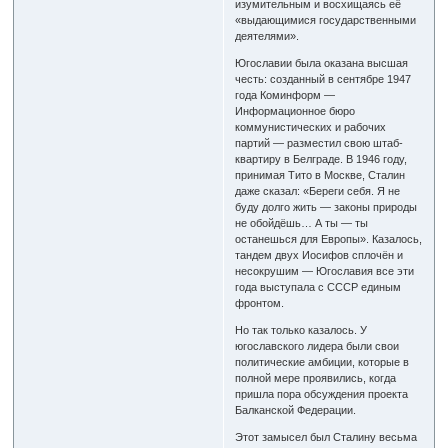
изумительным и восхищаясь её
«выдающимися государственными
деятелями».
Югославии была оказана высшая
честь: созданный в сентябре 1947
года Коминформ —
Информационное бюро
коммунистических и рабочих
партий — разместил свою штаб-
квартиру в Белграде. В 1946 году,
принимая Тито в Москве, Сталин
даже сказал: «Береги себя. Я не
буду долго жить — законы природы
не обойдёшь… А ты — ты
останешься для Европы». Казалось,
тандем двух Иосифов сплочён и
несокрушим — Югославия все эти
года выступала с СССР единым
фронтом.
Но так только казалось. У
югославского лидера были свои
политические амбиции, которые в
полной мере проявились, когда
пришла пора обсуждения проекта
Балканской Федерации.
Этот замысел был Сталину весьма