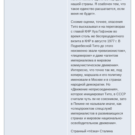
нашей страны. Я озабочен тем, что
такое единство расшатается, если
меня не будет».
Схожие оценки, точнее, опасения
Тито высказывал и на переговорах
с главой КНР Хуа Гофэном во
время столь же беспрецедентного
визита в КНР в августе 1977 г. В
Поднебесной Тито до этого
неизменно звали «ревизионистом»,
«лицемером» и даже «агентом
империализма в мировом
коммунистическом движении».
Интересно, что точно так же, под
копирку, маршала и его политику
именовали в Москве и в странах
народной демократии. Но
«Движение неприсоединения»,
которое инициировал Тито, в СССР
считали чуть ли не союзником, зато
в Пекине не называли иначе, как
«спецпроектом спецслужб
империалистов в развивающихся
странах и мировом национально-
освободительном движении».
Странный «тёзка» Сталина