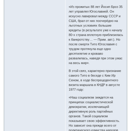
«Из прожитых 88 лет Йосип Броз 35
лет управлял Югославией. Он
искусно лавировал между СССР и
США, брал от них поочерёдно на
льготных условиях большие
кредиты (в результате уже к началу
80-х страна вплотную приблизилась
к банкротству… — Прим. авт.). Но
после смерти Тито Югославия с
трудом протянула еще одно
десятилетие и кроваво
развалилась, наведя при этом ужас
на весь мир».
В этой связ, характерно признание
самого Тито в беседе с Ким Ир
Сеном, в ходе беспрецедентного
визита маршала в КНДР в августе
1977 году:
«Наш социализм зиждется на
принципах социалистической
демократии, исключающей
директивную роль партийных
органов. Такой социализм
показывает свою эффективность.
Но зависит она прежде всего от
политического единства народов