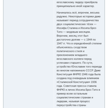
югославскому лидеру приобрела
принципиально иной характер.
Начиналось всё, впрочем, весьма
радужно. Некоторые историки даже
называют период сотрудничества
двух социалистических тёзок —
Иосифа Сталина и Иосипа Броз
Тито — медовым месяцем.
Впрочем, месяц этот был
достаточно долгим — с 1944 по
1947 гг. Что в определённой степени
объяснялось сходством
политического стиля и
преклонением младшего
югославского коллеги перед
успехами старшего. По сути,
устройство Югославии того периода
во многом напоминало СССР. Даже
Конституция ФНРЮ 1946 года была
создана под очевидным влиянием
«Сталинской Конституции» 1936
года. Советская пресса ставила
ФНРЮ и лично Иосипа Броз Тито в
пример всем остальным
социалистическим странам и
лидерам, называя процесс
переустройства страны