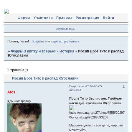
Форум
Участники
Правила
Регистрация
Войти
Активные темы
Привет, Гость!
Войдите
или
зарегистрируйтесь
.
»
Форум В шутку и всерьёз
»
История
»
Иосип Броз Тито и распад
Югославии
Страница:
1
Иосип Броз Тито и распад Югославии
1
Поделиться
2020-05-05
22:03:16
Atos
После Тито был потоп. Тяжёлое
Администратор
наследие «хозяина» Югославии
Маршал сделал своё дело, маршал
может уйти