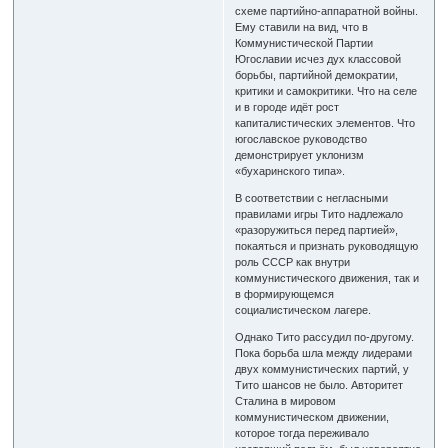
схеме партийно-аппаратной войны.
Ему ставили на вид, что в
Коммунистической Партии
Югославии исчез дух классовой
борьбы, партийной демократии,
критики и самокритики. Что на селе
и в городе идёт рост
капиталистических элементов. Что
югославское руководство
демонстрирует уклонизм
«бухаринского типа».
В соответствии с негласными
правилами игры Тито надлежало
«разоружиться перед партией»,
покаяться и признать руководящую
роль СССР как внутри
коммунистического движения, так и
в формирующемся
социалистическом лагере.
Однако Тито рассудил по-другому.
Пока борьба шла между лидерами
двух коммунистических партий, у
Тито шансов не было. Авторитет
Сталина в мировом
коммунистическом движении,
которое тогда переживало