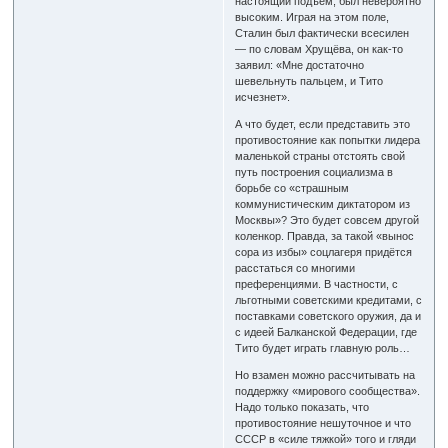
настоящий подъём, был невероятно
высоким. Играя на этом поле,
Сталин был фактически всесилен
— по словам Хрущёва, он как-то
заявил: «Мне достаточно
шевельнуть пальцем, и Тито
исчезнет».
А что будет, если представить это
противостояние как попытки лидера
маленькой страны отстоять свой
путь построения социализма в
борьбе со «страшным
коммунистическим диктатором из
Москвы»? Это будет совсем другой
коленкор. Правда, за такой «вынос
сора из избы» соцлагеря придётся
расстаться со многими
преференциями. В частности, с
льготными советскими кредитами, с
поставками советского оружия, да и
с идеей Балканской Федерации, где
Тито будет играть главную роль…
Но взамен можно рассчитывать на
поддержку «мирового сообщества».
Надо только показать, что
противостояние нешуточное и что
СССР в «силе тяжкой» того и гляди