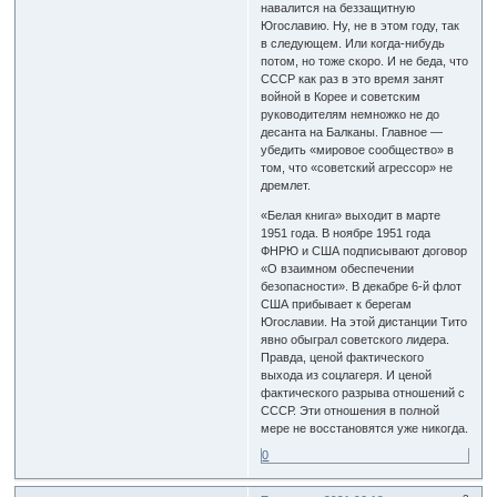
навалится на беззащитную
Югославию. Ну, не в этом году, так
в следующем. Или когда-нибудь
потом, но тоже скоро. И не беда, что
СССР как раз в это время занят
войной в Корее и советским
руководителям немножко не до
десанта на Балканы. Главное —
убедить «мировое сообщество» в
том, что «советский агрессор» не
дремлет.
«Белая книга» выходит в марте
1951 года. В ноябре 1951 года
ФНРЮ и США подписывают договор
«О взаимном обеспечении
безопасности». В декабре 6-й флот
США прибывает к берегам
Югославии. На этой дистанции Тито
явно обыграл советского лидера.
Правда, ценой фактического
выхода из соцлагеря. И ценой
фактического разрыва отношений с
СССР. Эти отношения в полной
мере не восстановятся уже никогда.
0