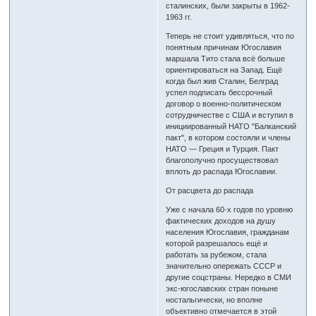
сталинских, были закрыты в 1962-
1963 гг.
Теперь не стоит удивляться, что по
понятным причинам Югославия
маршала Тито стала всё больше
ориентироваться на Запад. Ещё
когда был жив Сталин, Белград
успел подписать бессрочный
договор о военно-политическом
сотрудничестве с США и вступил в
инициированный НАТО "Балканский
пакт", в котором состояли и члены
НАТО — Греция и Турция. Пакт
благополучно просуществовал
вплоть до распада Югославии.
От расцвета до распада
Уже с начала 60-х годов по уровню
фактических доходов на душу
населения Югославия, гражданам
которой разрешалось ещё и
работать за рубежом, стала
значительно опережать СССР и
другие соцстраны. Нередко в СМИ
экс-югославских стран поныне
ностальгически, но вполне
объективно отмечается в этой