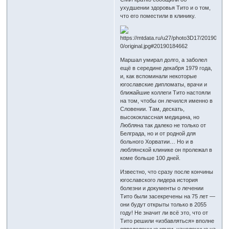
ухудшении здоровья Тито и о том,
что его поместили в клинику.
Маршал умирал долго, а заболел
ещё в середине декабря 1979 года,
и, как вспоминали некоторые
югославские дипломаты, врачи и
ближайшие коллеги Тито настояли
на том, чтобы он лечился именно в
Словении. Там, дескать,
высококлассная медицина, но
Любляна так далеко не только от
Белграда, но и от родной для
больного Хорватии… Но и в
люблянской клинике он пролежал в
коме больше 100 дней.
Известно, что сразу после кончины
югославского лидера история
болезни и документы о лечении
Тито были засекречены на 75 лет —
они будут открыты только в 2055
году! Не значит ли всё это, что от
Тито решили «избавляться» вполне