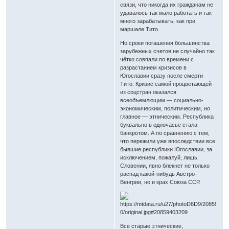
связи, что никогда их гражданам не
удавалось так мало работать и так
много зарабатывать, как при
маршале Тито.
Но сроки погашения большинства
зарубежных счетов не случайно так
чётко совпали по времени с
разрастанием кризисов в
Югославии сразу после смерти
Тито. Кризис самой процветающей
из соцстран оказался
всеобъемлющим — социально-
экономическим, политическим, но
главное — этническим. Республика
буквально в одночасье стала
банкротом. А по сравнению с тем,
что пережили уже впоследствии все
бывшие республики Югославии, за
исключением, пожалуй, лишь
Словении, явно блекнет не только
распад какой-нибудь Австро-
Венгрии, но и крах Союза ССР.
Все старые этнические,