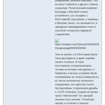
управления, резонно опасаясь, что
их могут перенять в других странах
соцлагеря. Политический конфликт
Белграда с Москвой только
углублялся, а в соседних с
Югославией соцстранах, к примеру,
в Венгрии, были, что называется, в
зародыше ликвидированы очаги и
носители титовского варианта
социализма.
Тем не менее, и в Югославии были
свои диссиденты и даже подобие
своего «гулага». В семи
югославских спецконцлагерях,
четыре из которых находились в
Хорватии, в жутких условиях были
изолированы не только коммунисты
из числа оппонентов титовского
социализма, но и десятки тысяч
беспартийных сторонников дружбы
с СССР и Китаем. Судьба не менее
трети "обитателей" тех лагерей
неизвестна и поныне. Титовские
лагеря, в отличие от многих