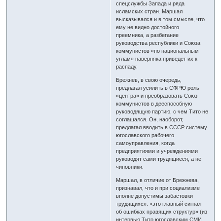
спецслужбы Запада и ряда
исламских стран. Маршал
высказывался и в том смысле, что
ему не видно достойного
преемника, а разбегание
руководства республики и Союза
коммунистов «по национальным
углам» наверняка приведёт их к
распаду.
Брежнев, в свою очередь,
предлагал усилить в СФРЮ роль
«центра» и преобразовать Союз
коммунистов в дееспособную
руководящую партию, с чем Тито не
соглашался. Он, наоборот,
предлагал вводить в СССР систему
югославского рабочего
самоуправления, когда
предприятиями и учреждениями
руководят сами трудящиеся, а не
чиновники.
Маршал, в отличие от Брежнева,
признавал, что и при социализме
вполне допустимы забастовки
трудящихся: «это главный сигнал
об ошибках правящих структур» (из
интервью Тито югославским СМИ,