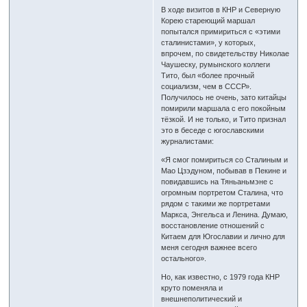
В ходе визитов в КНР и Северную
Корею стареющий маршал
попытался примириться с «этими
сталинистами», у которых,
впрочем, по свидетельству Николае
Чаушеску, румынского коллеги
Тито, был «более прочный
социализм, чем в СССР».
Получилось не очень, зато китайцы
помирили маршала с его покойным
тёзкой. И не только, и Тито признал
это в беседе с югославскими
журналистами:
«Я смог помириться со Сталиным и
Мао Цзэдуном, побывав в Пекине и
повидавшись на Тяньаньмэне с
огромным портретом Сталина, что
рядом с такими же портретами
Маркса, Энгельса и Ленина. Думаю,
восстановление отношений с
Китаем для Югославии и лично для
меня сегодня важнее всего
остального».
Но, как известно, с 1979 года КНР
круто поменяла и
внешнеполитический и