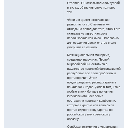
Сталина. Он отказывал Аллилуевой
в визах, объяснив свою позицию
так:
«Мои и в целом югославские
разногласия со Сталиным —
отнюдь не повод для того, чтобы его
скандально известная дочь
использовала как-либо Югославию
для сведения своих счетов с уже
умершим её отцом».
Межнациональная монархия,
созданная на руинах Первой
мировой войны, оставила в
наследство народной федеративной
республике все свои проблемы и
противоречия. Это и
предопределило распад страны в
начале 90-х годов. Дело в том, что в
любые эпохи больше половины
югославского населения
составляли народы и конфессии,
которые скрытно или явно были
против единого государства по
российскому или советскому
образцу.
Сербская гегемония в управлении