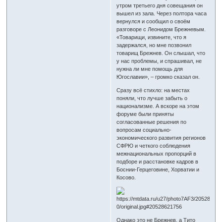
утром третьего дня совещания он
вышел из зала. Через полтора часа
вернулся и сообщил о своём
разговоре с Леонидом Брежневым.
«Товарищи, извините, что я
задержался, но мне позвонил
товарищ Брежнев. Он слышал, что
у нас проблемы, и спрашивал, не
нужна ли мне помощь для
Югославии», – громко сказал он.
Сразу всё стихло: на местах
поняли, что лучше забыть о
национализме. А вскоре на этом
форуме были приняты
согласованные решения по
вопросам социально-
экономического развития регионов
СФРЮ и четкого соблюдения
межнациональных пропорций в
подборе и расстановке кадров в
Боснии-Герцеговине, Хорватии и
Косово.
Однако это не Брежнев, а Тито