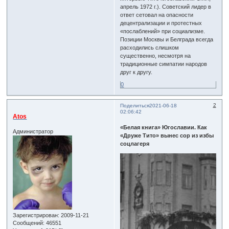
апрель 1972 г.). Советский лидер в
ответ сетовал на опасности
децентрализации и протестных
«послаблений» при социализме.
Позиции Москвы и Белграда всегда
расходились слишком
существенно, несмотря на
традиционные симпатии народов
друг к другу.
0
2
Поделиться
2021-06-18
02:06:42
Atos
«Белая книга» Югославии. Как
Администратор
«Друже Тито» вынес сор из избы
соцлагеря
Зарегистрирован
: 2009-11-21
Сообщений:
46551