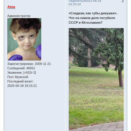
3
Поделиться
2021-06-18
02:25:32
Atos
«Сладкая, как губы девушки».
Администратор
Что на самом деле погубило
СССР и Югославию?
Зарегистрирован
: 2009-11-21
Сообщений:
46551
Уважение:
[+915/-2]
Пол:
Мужской
Последний визит:
2025-06-28 18:15:21