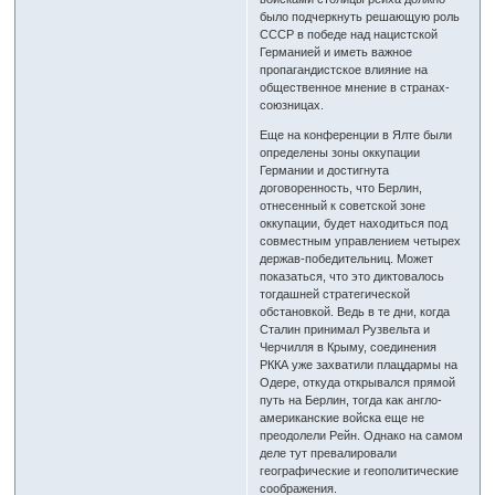
было подчеркнуть решающую роль
СССР в победе над нацистской
Германией и иметь важное
пропагандистское влияние на
общественное мнение в странах-
союзницах.
Еще на конференции в Ялте были
определены зоны оккупации
Германии и достигнута
договоренность, что Берлин,
отнесенный к советской зоне
оккупации, будет находиться под
совместным управлением четырех
держав-победительниц. Может
показаться, что это диктовалось
тогдашней стратегической
обстановкой. Ведь в те дни, когда
Сталин принимал Рузвельта и
Черчилля в Крыму, соединения
РККА уже захватили плацдармы на
Одере, откуда открывался прямой
путь на Берлин, тогда как англо-
американские войска еще не
преодолели Рейн. Однако на самом
деле тут превалировали
географические и геополитические
соображения.