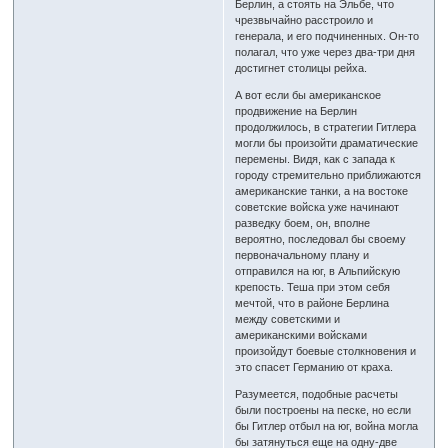
Берлин, а стоять на Эльбе, что
чрезвычайно расстроило и
генерала, и его подчиненных. Он-то
полагал, что уже через два-три дня
достигнет столицы рейха.
А вот если бы американское
продвижение на Берлин
продолжилось, в стратегии Гитлера
могли бы произойти драматические
перемены. Видя, как с запада к
городу стремительно приближаются
американские танки, а на востоке
советские войска уже начинают
разведку боем, он, вполне
вероятно, последовал бы своему
первоначальному плану и
отправился на юг, в Альпийскую
крепость. Теша при этом себя
мечтой, что в районе Берлина
между советскими и
американскими войсками
произойдут боевые столкновения и
это спасет Германию от краха.
Разумеется, подобные расчеты
были построены на песке, но если
бы Гитлер отбыл на юг, война могла
бы затянуться еще на одну-две