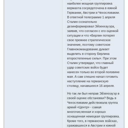
наиболее мощная группировка
вермахта сосредоточена в южной
Германии, Австрии и Чехословакии.
В ответной телеграмме 1 апреля
Сталин сознательно
дезинформировал Эйзенхауэра,
заявив, что согласен с его оценкой
ситуации и что «Берлин потерял
свое прежнее стратегическое
значение, поэтому советское
Главнокомандование думает
выделить в сторону Берлина
второстепенные силы». При этом
Сталин утверждал, что главный
удар советских войск будет
нанесен только во второй половине
мая. А сам спешно начал готовить
наступление на германскую
столицу, начавшееся 16 апреля.
Но так ли был неправ Эйзенхауэр в
своей оценке обстановки? Ведь в
Чехословакии действовала группа
армий «Центр» - самая
многочисленная и хорошо
оснащенная немецкая группировка.
Кроме того, в германских войсках,
сражавшихся в Австрии и южной