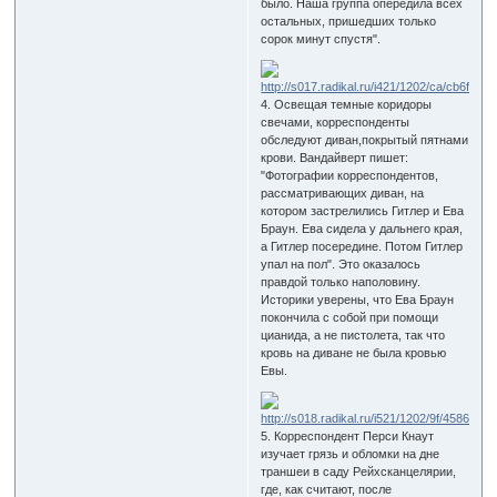
было. Наша группа опередила всех
остальных, пришедших только
сорок минут спустя".
4. Освещая темные коридоры
свечами, корреспонденты
обследуют диван,покрытый пятнами
крови. Вандайверт пишет:
"Фотографии корреспондентов,
рассматривающих диван, на
котором застрелились Гитлер и Ева
Браун. Ева сидела у дальнего края,
а Гитлер посередине. Потом Гитлер
упал на пол". Это оказалось
правдой только наполовину.
Историки уверены, что Ева Браун
покончила с собой при помощи
цианида, а не пистолета, так что
кровь на диване не была кровью
Евы.
5. Корреспондент Перси Кнаут
изучает грязь и обломки на дне
траншеи в саду Рейхсканцелярии,
где, как считают, после