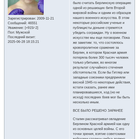
было считать Берлинскую операцию
одной из решающих битв Второй
мировой войны и одним из образцов
нашего военного искусства. В этом
Зарегистрирован
: 2009-11-21
некоторые российские ученые и
Сообщений:
46551
Уважение:
[+915/-2]
публицисты доныне стремятся
Пол:
Мужской
убедить сограждан. Ну о военном
Последний визит:
искусстве мы еще поговорим. Пока
2025-06-28 18:15:21
же заметим: то, что состоялось
кровопролитное сражение за
Берлин, в котором Красная армия
потеряла более 300 тысяч человек
только убитыми, во многом
результат случайного стечения
обстоятельств. Если бы Гитлер или
западные союзники предприняли
весной 1945-го некоторые действия,
кстати сказать, ранее ими
планировавшиеся, ход (но не
исход) последних боев мог бы быть
несколько иным.
ВСЕ БЫЛО РЕШЕНО ЗАРАНЕЕ
Сталин рассматривал овладение
Берлином Красной армией как одну
из основных целей войны. С его
точки зрения, взятие советскими
войсками столицы рейха должно