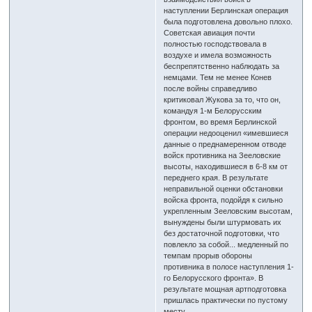
наступлении Берлинская операция
была подготовлена довольно плохо.
Советская авиация почти
полностью господствовала в
воздухе и имела возможность
беспрепятственно наблюдать за
немцами. Тем не менее Конев
после войны справедливо
критиковал Жукова за то, что он,
командуя 1-м Белорусским
фронтом, во время Берлинской
операции недооценил «имевшиеся
данные о преднамеренном отводе
войск противника на Зееловские
высоты, находившиеся в 6-8 км от
переднего края. В результате
неправильной оценки обстановки
войска фронта, подойдя к сильно
укрепленным Зееловским высотам,
вынуждены были штурмовать их
без достаточной подготовки, что
повлекло за собой... медленный по
темпам прорыв обороны
противника в полосе наступления 1-
го Белорусского фронта». В
результате мощная артподготовка
пришлась практически по пустому
месту.