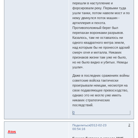
перешли в наступление и
форсировали реку. Первыми туда
ушли танки, потом навели мост и по
нему двинулся поток машин -
артиллерия и пехота.
Противоположный берег был
перепахан воронками разрывов.
Казалось, там не оставалось ни
одного квадратного метра земли,
над которым бы не пронесся адский
смерч огня и металла. Никаких
признаков жизни там уже не было,
но не было видно и убитых. Немцы
ушли».
Даже в последних сражениях войны
советские войска тактически
проигрывали немцам, несмотря на
свое подавляющее превосходство,
однако это не могло уже иметь
никаких стратегических
последствий.
0
2
Поделиться
2012-02-23
00:54:16
Atos