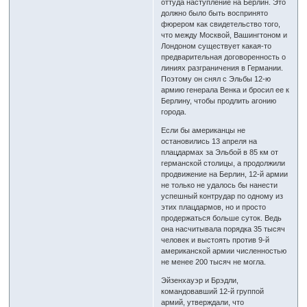
оттуда наступление на Берлин. Это
должно было быть воспринято
фюрером как свидетельство того,
что между Москвой, Вашингтоном и
Лондоном существует какая-то
предварительная договоренность о
линиях разграничения в Германии.
Поэтому он снял с Эльбы 12-ю
армию генерала Венка и бросил ее к
Берлину, чтобы продлить агонию
города.
Если бы американцы не
остановились 13 апреля на
плацдармах за Эльбой в 85 км от
германской столицы, а продолжили
продвижение на Берлин, 12-й армии
не только не удалось бы нанести
успешный контрудар по одному из
этих плацдармов, но и просто
продержаться больше суток. Ведь
она насчитывала порядка 35 тысяч
человек и выстоять против 9-й
американской армии численностью
не менее 200 тысяч не могла.
Эйзенхауэр и Брэдли,
командовавший 12-й группой
армий, утверждали, что