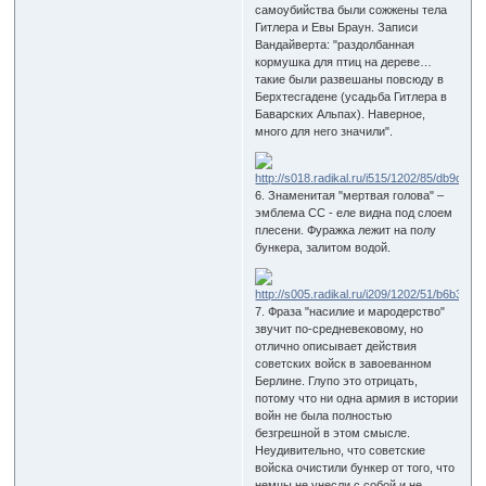
самоубийства были сожжены тела
Гитлера и Евы Браун. Записи
Вандайверта: "раздолбанная
кормушка для птиц на дереве…
такие были развешаны повсюду в
Берхтесгадене (усадьба Гитлера в
Баварских Альпах). Наверное,
много для него значили".
6. Знаменитая "мертвая голова" –
эмблема СС - еле видна под слоем
плесени. Фуражка лежит на полу
бункера, залитом водой.
7. Фраза "насилие и мародерство"
звучит по-средневековому, но
отлично описывает действия
советских войск в завоеванном
Берлине. Глупо это отрицать,
потому что ни одна армия в истории
войн не была полностью
безгрешной в этом смысле.
Неудивительно, что советские
войска очистили бункер от того, что
немцы не унесли с собой и не