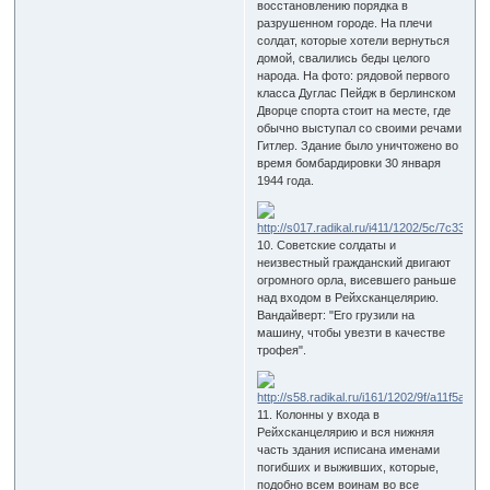
восстановлению порядка в
разрушенном городе. На плечи
солдат, которые хотели вернуться
домой, свалились беды целого
народа. На фото: рядовой первого
класса Дуглас Пейдж в берлинском
Дворце спорта стоит на месте, где
обычно выступал со своими речами
Гитлер. Здание было уничтожено во
время бомбардировки 30 января
1944 года.
10. Советские солдаты и
неизвестный гражданский двигают
огромного орла, висевшего раньше
над входом в Рейхсканцелярию.
Вандайверт: "Его грузили на
машину, чтобы увезти в качестве
трофея".
11. Колонны у входа в
Рейхсканцелярию и вся нижняя
часть здания исписана именами
погибших и выживших, которые,
подобно всем воинам во все