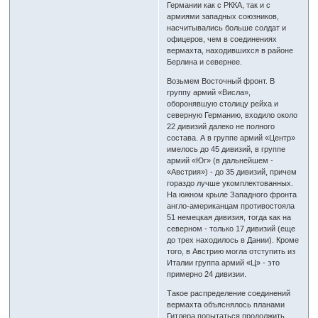
Германии как с РККА, так и с
армиями западных союзников,
насчитывались больше солдат и
офицеров, чем в соединениях
вермахта, находившихся в районе
Берлина и севернее.
Возьмем Восточный фронт. В
группу армий «Висла»,
оборонявшую столицу рейха и
северную Германию, входило около
22 дивизий далеко не полного
состава. А в группе армий «Центр»
имелось до 45 дивизий, в группе
армий «Юг» (в дальнейшем -
«Австрия») - до 35 дивизий, причем
гораздо лучше укомплектованных.
На южном крыле Западного фронта
англо-американцам противостояла
51 немецкая дивизия, тогда как на
северном - только 17 дивизий (еще
до трех находилось в Дании). Кроме
того, в Австрию могла отступить из
Италии группа армий «Ц» - это
примерно 24 дивизии.
Такое распределение соединений
вермахта объяснялось планами
Гитлера попытаться продолжить