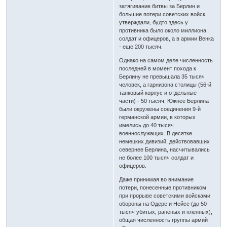
затягивание битвы за Берлин и
большие потери советских войск,
утверждали, будто здесь у
противника было около миллиона
солдат и офицеров, а в армии Венка
- еще 200 тысяч.
Однако на самом деле численность
последней в момент похода к
Берлину не превышала 35 тысяч
человек, а гарнизона столицы (56-й
танковый корпус и отдельные
части) - 50 тысяч. Южнее Берлина
были окружены соединения 9-й
германской армии, в которых
имелись до 40 тысяч
военнослужащих. В десятке
немецких дивизий, действовавших
севернее Берлина, насчитывались
не более 100 тысяч солдат и
офицеров.
Даже принимая во внимание
потери, понесенные противником
при прорыве советскими войсками
обороны на Одере и Нейсе (до 50
тысяч убитых, раненых и пленных),
общая численность группы армий