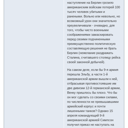
наступление на Берлин грозило
американским войскам потерей 100
тысяч человек убитыми и
ранеными. Вольно или невольно, но
возможный урон они значительно
преувеличивали - очевидно, для
того, чтобы чисто военными
соображениями замаскировать
перед своими подчиненными
преимущественно политическую
составляющую решения не брать
Берлин (нежелание раздражать
Сталина, считавшего столицу рейха
своей законной добычей).
На самом деле, если бы 9-я армия
перешла Эльбу, а части 1-й
американской армии вышли к ней,
отбрасывая противостоявшие им
две дивизии 12-й германской армии,
Венку пришлось бы плохо. Что бы
он мог сделать со своими силами,
по численности не превышавшими
армейский корпус и почти
лишенными танков? Однако 15
апреля командующий 9-й
американской армией Симпсон
получил приказ не наступать на