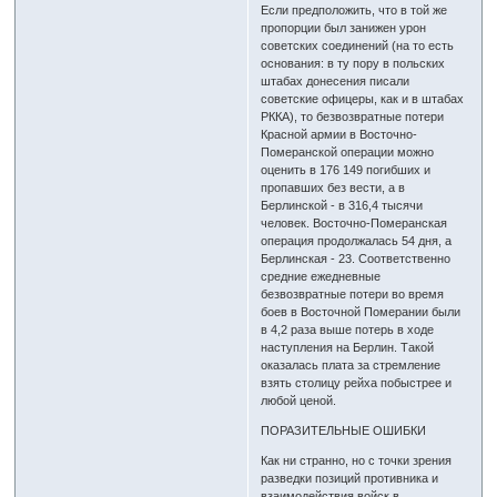
Если предположить, что в той же
пропорции был занижен урон
советских соединений (на то есть
основания: в ту пору в польских
штабах донесения писали
советские офицеры, как и в штабах
РККА), то безвозвратные потери
Красной армии в Восточно-
Померанской операции можно
оценить в 176 149 погибших и
пропавших без вести, а в
Берлинской - в 316,4 тысячи
человек. Восточно-Померанская
операция продолжалась 54 дня, а
Берлинская - 23. Соответственно
средние ежедневные
безвозвратные потери во время
боев в Восточной Померании были
в 4,2 раза выше потерь в ходе
наступления на Берлин. Такой
оказалась плата за стремление
взять столицу рейха побыстрее и
любой ценой.
ПОРАЗИТЕЛЬНЫЕ ОШИБКИ
Как ни странно, но с точки зрения
разведки позиций противника и
взаимодействия войск в