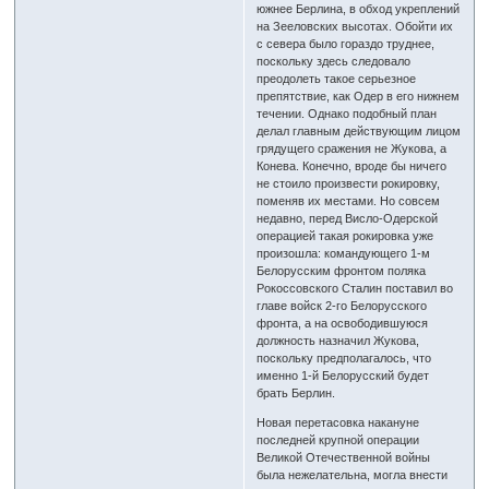
южнее Берлина, в обход укреплений
на Зееловских высотах. Обойти их
с севера было гораздо труднее,
поскольку здесь следовало
преодолеть такое серьезное
препятствие, как Одер в его нижнем
течении. Однако подобный план
делал главным действующим лицом
грядущего сражения не Жукова, а
Конева. Конечно, вроде бы ничего
не стоило произвести рокировку,
поменяв их местами. Но совсем
недавно, перед Висло-Одерской
операцией такая рокировка уже
произошла: командующего 1-м
Белорусским фронтом поляка
Рокоссовского Сталин поставил во
главе войск 2-го Белорусского
фронта, а на освободившуюся
должность назначил Жукова,
поскольку предполагалось, что
именно 1-й Белорусский будет
брать Берлин.
Новая перетасовка накануне
последней крупной операции
Великой Отечественной войны
была нежелательна, могла внести