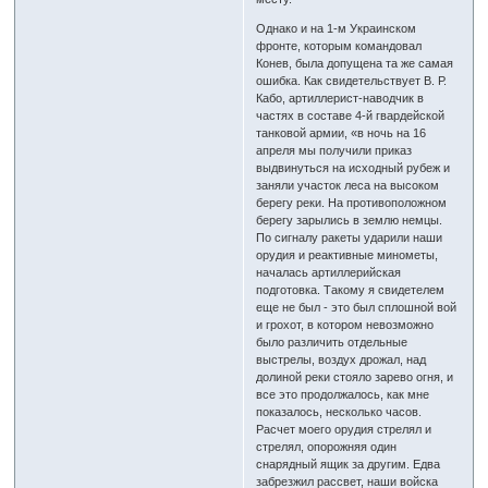
Однако и на 1-м Украинском
фронте, которым командовал
Конев, была допущена та же самая
ошибка. Как свидетельствует В. Р.
Кабо, артиллерист-наводчик в
частях в составе 4-й гвардейской
танковой армии, «в ночь на 16
апреля мы получили приказ
выдвинуться на исходный рубеж и
заняли участок леса на высоком
берегу реки. На противоположном
берегу зарылись в землю немцы.
По сигналу ракеты ударили наши
орудия и реактивные минометы,
началась артиллерийская
подготовка. Такому я свидетелем
еще не был - это был сплошной вой
и грохот, в котором невозможно
было различить отдельные
выстрелы, воздух дрожал, над
долиной реки стояло зарево огня, и
все это продолжалось, как мне
показалось, несколько часов.
Расчет моего орудия стрелял и
стрелял, опорожняя один
снарядный ящик за другим. Едва
забрезжил рассвет, наши войска