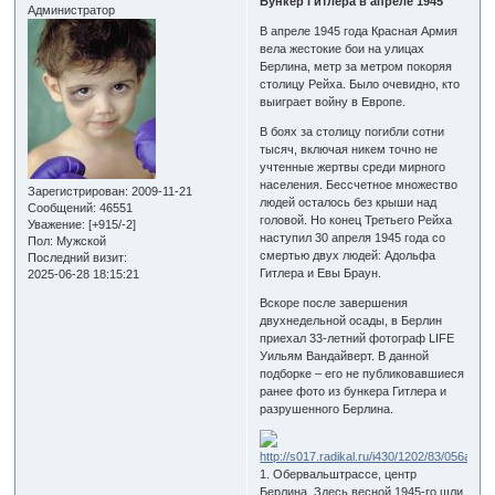
Бункер Гитлера в апреле 1945
Администратор
В апреле 1945 года Красная Армия
вела жестокие бои на улицах
Берлина, метр за метром покоряя
столицу Рейха. Было очевидно, кто
выиграет войну в Европе.
В боях за столицу погибли сотни
тысяч, включая никем точно не
учтенные жертвы среди мирного
населения. Бессчетное множество
Зарегистрирован
: 2009-11-21
людей осталось без крыши над
Сообщений:
46551
головой. Но конец Третьего Рейха
Уважение:
[+915/-2]
наступил 30 апреля 1945 года со
Пол:
Мужской
смертью двух людей: Адольфа
Последний визит:
Гитлера и Евы Браун.
2025-06-28 18:15:21
Вскоре после завершения
двухнедельной осады, в Берлин
приехал 33-летний фотограф LIFE
Уильям Вандайверт. В данной
подборке – его не публиковавшиеся
ранее фото из бункера Гитлера и
разрушенного Берлина.
1. Обервальштрассе, центр
Берлина. Здесь весной 1945-го шли