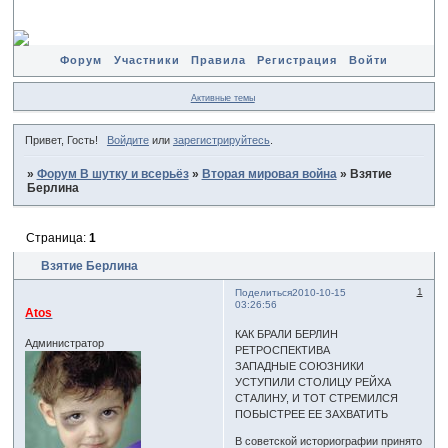
Форум
Участники
Правила
Регистрация
Войти
Активные темы
Привет, Гость!
Войдите
или
зарегистрируйтесь
.
»
Форум В шутку и всерьёз
»
Вторая мировая война
»
Взятие
Берлина
Страница:
1
Взятие Берлина
1
Поделиться
2010-10-15
03:26:56
Atos
КАК БРАЛИ БЕРЛИН
Администратор
РЕТРОСПЕКТИВА
ЗАПАДНЫЕ СОЮЗНИКИ
УСТУПИЛИ СТОЛИЦУ РЕЙХА
СТАЛИНУ, И ТОТ СТРЕМИЛСЯ
ПОБЫСТРЕЕ ЕЕ ЗАХВАТИТЬ
В советской историографии принято