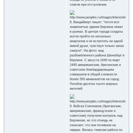
сожгли при отступлении.
8. Вандайверт пишет: "почти все
знаменитые здания Берлина лежат
в руинах. В центре города солдаты
могли пройти по несколько
кварталов и не встретить ни одной
живой души, чувствуя только запах
смерти". На фото: вид
разбомбленного района Шенеберг в
Берлине. С августа 1940 по март
1945 американские, британские и
советские бомбардировщики
совершили в общей сложности
более 350 авианалетов на город.
Погибли десятки тысяч мирных
жителей.
9. Войска Союзников (британские,
американские, французские и
советские) получили контроль над
Берлином, но это отнюдь не
означает, что они почивали на
лаврах. Велась тяжелая работа по