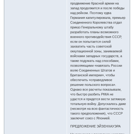
продвижение Красной армии на
запад продолжится и после победы
над рейхом. Поэтому едва
Германия капитулировала, премьер
Соединенного Королевства отдал
приказ Генеральному штабу
разработать планы возможного
военного противодействия СССР,
если он попытается силой
захватить часть советской
оккупационной зоны, занимаемой
войсками западных государств, а
также подумать над способами,
позволяющими «навязать России
волю Соединенных Штатов и
Британской империи», чтобы
обеспечить «справедливое
решение польского вопроса».
Однако все расчеты показывали,
что быстро разбить РККА не
удастся и придется вести затяжную
тотальную войну. Допускалось даже
(несмотря на всю фантастичность
такого предположения), что СССР
заключит союз с Японией.
ПРЕДЛОЖЕНИЕ ЭЙЗЕНХАУЭРА