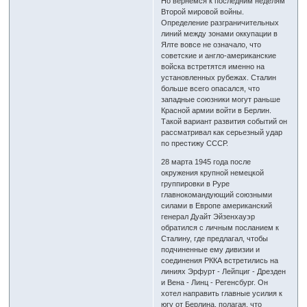
Но вернемся к последним неделям
Второй мировой войны.
Определение разграничительных
линий между зонами оккупации в
Ялте вовсе не означало, что
советские и англо-американские
войска встретятся именно на
установленных рубежах. Сталин
больше всего опасался, что
западные союзники могут раньше
Красной армии войти в Берлин.
Такой вариант развития событий он
рассматривал как серьезный удар
по престижу СССР.
28 марта 1945 года после
окружения крупной немецкой
группировки в Руре
главнокомандующий союзными
силами в Европе американский
генерал Дуайт Эйзенхауэр
обратился с личным посланием к
Сталину, где предлагал, чтобы
подчиненные ему дивизии и
соединения РККА встретились на
линиях Эрфурт - Лейпциг - Дрезден
и Вена - Линц - Регенсбург. Он
хотел направить главные усилия к
югу от Берлина, полагая, что