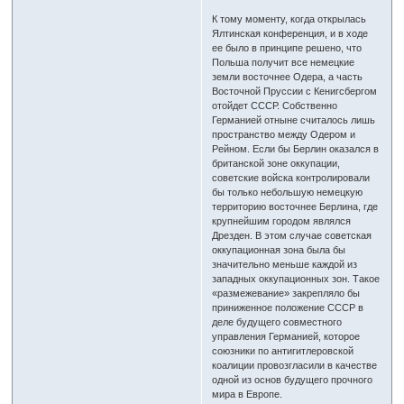
К тому моменту, когда открылась
Ялтинская конференция, и в ходе
ее было в принципе решено, что
Польша получит все немецкие
земли восточнее Одера, а часть
Восточной Пруссии с Кенигсбергом
отойдет СССР. Собственно
Германией отныне считалось лишь
пространство между Одером и
Рейном. Если бы Берлин оказался в
британской зоне оккупации,
советские войска контролировали
бы только небольшую немецкую
территорию восточнее Берлина, где
крупнейшим городом являлся
Дрезден. В этом случае советская
оккупационная зона была бы
значительно меньше каждой из
западных оккупационных зон. Такое
«размежевание» закрепляло бы
приниженное положение СССР в
деле будущего совместного
управления Германией, которое
союзники по антигитлеровской
коалиции провозгласили в качестве
одной из основ будущего прочного
мира в Европе.