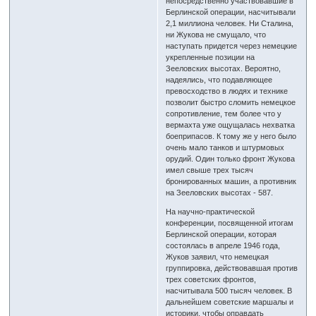
непосредственно участвовавшие в
Берлинской операции, насчитывали
2,1 миллиона человек. Ни Сталина,
ни Жукова не смущало, что
наступать придется через немецкие
укрепленные позиции на
Зееловских высотах. Вероятно,
надеялись, что подавляющее
превосходство в людях и технике
позволит быстро сломить немецкое
сопротивление, тем более что у
вермахта уже ощущалась нехватка
боеприпасов. К тому же у него было
очень мало танков и штурмовых
орудий. Один только фронт Жукова
имел свыше трех тысяч
бронированных машин, а противник
на Зееловских высотах - 587.
На научно-практической
конференции, посвященной итогам
Берлинской операции, которая
состоялась в апреле 1946 года,
Жуков заявил, что немецкая
группировка, действовавшая против
трех советских фронтов,
насчитывала 500 тысяч человек. В
дальнейшем советские маршалы и
историки, чтобы оправдать