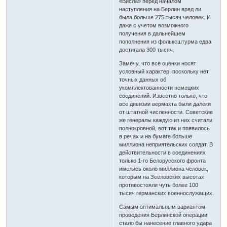
«Висла» перед началом
наступления на Берлин вряд ли
была больше 275 тысяч человек. И
даже с учетом возможного
получения в дальнейшем
пополнения из фольксштурма едва
достигала 300 тысяч.
Замечу, что все оценки носят
условный характер, поскольку нет
точных данных об
укомплектованности немецких
соединений. Известно только, что
все дивизии вермахта были далеки
от штатной численности. Советские
же генералы каждую из них считали
полнокровной, вот так и появилось
в речах и на бумаге больше
миллиона неприятельских солдат. В
действительности в соединениях
только 1-го Белорусского фронта
имелись около миллиона человек,
которым на Зееловских высотах
противостояли чуть более 100
тысяч германских военнослужащих.
Самым оптимальным вариантом
проведения Берлинской операции
стало бы нанесение главного удара