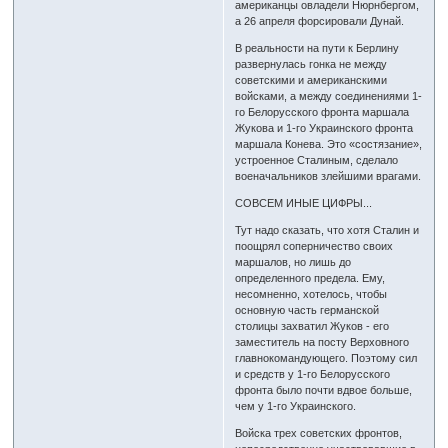
американцы овладели Нюрнбергом,
а 26 апреля форсировали Дунай.
В реальности на пути к Берлину
развернулась гонка не между
советскими и американскими
войсками, а между соединениями 1-
го Белорусского фронта маршала
Жукова и 1-го Украинского фронта
маршала Конева. Это «состязание»,
устроенное Сталиным, сделало
военачальников злейшими врагами.
СОВСЕМ ИНЫЕ ЦИФРЫ...
Тут надо сказать, что хотя Сталин и
поощрял соперничество своих
маршалов, но лишь до
определенного предела. Ему,
несомненно, хотелось, чтобы
основную часть германской
столицы захватил Жуков - его
заместитель на посту Верховного
главнокомандующего. Поэтому сил
и средств у 1-го Белорусского
фронта было почти вдвое больше,
чем у 1-го Украинского.
Войска трех советских фронтов,