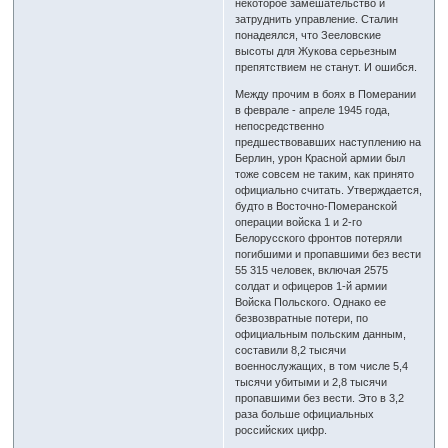
некоторое замешательство и
затруднить управление. Сталин
понадеялся, что Зееловские
высоты для Жукова серьезным
препятствием не станут. И ошибся.
Между прочим в боях в Померании
в феврале - апреле 1945 года,
непосредственно
предшествовавших наступлению на
Берлин, урон Красной армии был
тоже совсем не таким, как принято
официально считать. Утверждается,
будто в Восточно-Померанской
операции войска 1 и 2-го
Белорусского фронтов потеряли
погибшими и пропавшими без вести
55 315 человек, включая 2575
солдат и офицеров 1-й армии
Войска Польского. Однако ее
безвозвратные потери, по
официальным польским данным,
составили 8,2 тысячи
военнослужащих, в том числе 5,4
тысячи убитыми и 2,8 тысячи
пропавшими без вести. Это в 3,2
раза больше официальных
российских цифр.