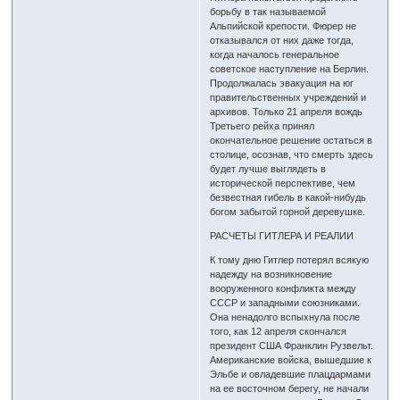
борьбу в так называемой
Альпийской крепости. Фюрер не
отказывался от них даже тогда,
когда началось генеральное
советское наступление на Берлин.
Продолжалась эвакуация на юг
правительственных учреждений и
архивов. Только 21 апреля вождь
Третьего рейха принял
окончательное решение остаться в
столице, осознав, что смерть здесь
будет лучше выглядеть в
исторической перспективе, чем
безвестная гибель в какой-нибудь
богом забытой горной деревушке.
РАСЧЕТЫ ГИТЛЕРА И РЕАЛИИ
К тому дню Гитлер потерял всякую
надежду на возникновение
вооруженного конфликта между
СССР и западными союзниками.
Она ненадолго вспыхнула после
того, как 12 апреля скончался
президент США Франклин Рузвельт.
Американские войска, вышедшие к
Эльбе и овладевшие плацдармами
на ее восточном берегу, не начали