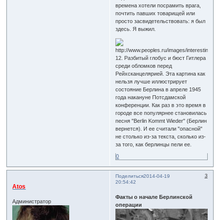
времена хотели посрамить врага,
почтить павших товарищей или
просто засвидетельствовать: я был
здесь. Я выжил.
12. Разбитый глобус и бюст Гитлера
среди обломков перед
Рейхсканцелярией. Эта картина как
нельзя лучше иллюстрирует
состояние Берлина в апреле 1945
года накануне Потсдамской
конференции. Как раз в это время в
городе все популярнее становилась
песня "Berlin Kommt Wieder" (Берлин
вернется). И ее считали "опасной"
не столько из-за текста, сколько из-
за того, как берлинцы пели ее.
0
3
Поделиться
2014-04-19
20:54:42
Atos
Факты о начале Берлинской
Администратор
операции