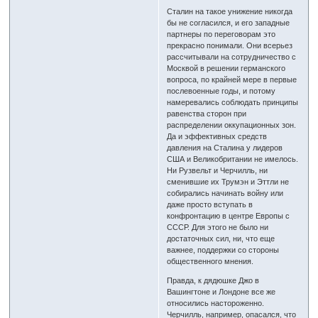
Сталин на такое унижение никогда
бы не согласился, и его западные
партнеры по переговорам это
прекрасно понимали. Они всерьез
рассчитывали на сотрудничество с
Москвой в решении германского
вопроса, по крайней мере в первые
послевоенные годы, и потому
намеревались соблюдать принципы
равенства сторон при
распределении оккупационных зон.
Да и эффективных средств
давления на Сталина у лидеров
США и Великобритании не имелось.
Ни Рузвельт и Черчилль, ни
сменившие их Трумэн и Эттли не
собирались начинать войну или
даже просто вступать в
конфронтацию в центре Европы с
СССР. Для этого не было ни
достаточных сил, ни, что еще
важнее, поддержки со стороны
общественного мнения.
Правда, к дядюшке Джо в
Вашингтоне и Лондоне все же
относились настороженно.
Черчилль, например, опасался, что