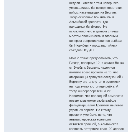
недели. Вместе с тем наверняка
уменьшились бы потери советских
войск, наступавших на Берлин.
Тогда основные бои шли бы в
Альпийской крепости, где
находился бы фюрер. Не
исключено, что в данном случае
местом своей гибели и главным
центром сопротивления он выбрал
бы Нюрнберг - город партийных
съездов НСДАП.
Можно также предположить, что
Гитлер, повернув 12-ю армию Венка
от Эльбы к Берлину, надеялся
помимо всего прочего на то, что
американцы двинутся след за ней к
Берлину и столкнутся с русскими
на подступах к столице рейха. А
тогда он переберется на юг.
Напомню, что последний самолет с
новым главкомом люфтваффе
фельдмаршалом Греймом вылетел
утром 29 апреля. Но к тому
времени уже было ясно, что
антигитлеровская коалиция
остается прочной, а Альпийская
крепость потерпела крах. 20 апреля