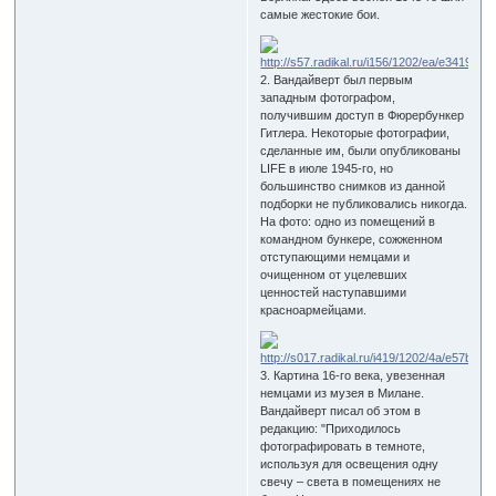
самые жестокие бои.
2. Вандайверт был первым
западным фотографом,
получившим доступ в Фюрербункер
Гитлера. Некоторые фотографии,
сделанные им, были опубликованы
LIFE в июле 1945-го, но
большинство снимков из данной
подборки не публиковались никогда.
На фото: одно из помещений в
командном бункере, сожженном
отступающими немцами и
очищенном от уцелевших
ценностей наступавшими
красноармейцами.
3. Картина 16-го века, увезенная
немцами из музея в Милане.
Вандайверт писал об этом в
редакцию: "Приходилось
фотографировать в темноте,
используя для освещения одну
свечу – света в помещениях не