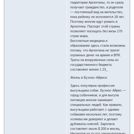
территории Аргентины, то он сразу
получает гражданство, а родители
— постоянный вид на жительство,
пока ребенку не исполнится 18 лет.
Поэтому многие едут рожать в
Аргентину. Паспорт этой страны
позволяет посещать без визы 170
стран мира.
Бесплатные медицина и
образование здесь стали возможны
потому, что Аргентина не тратит
огромных денег на армию и ВПК.
Траты на вооруженные силы из
государственного бюджета
составляют менее 1 23_
Жизнь в Буэнос-Айресе
Здесь популярна профессия
выгульщика собак. Буэнос-Айрес —
город собачников, и для выгула
питомцев многие нанимают
специальных людей. Как правило,
выгульщики работают с одними
собаками несколько лет, поэтому
хозяева им доверяют и делают
дубликаты ключей. Зарплата
составляет около $ 200 в месяц.
Несмотря на то что законодательно