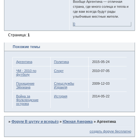
Вообще Аргентина — отличная
страна, где много солнца и тепла и
где вам всегда будут рады
улыбчивые местные жители.
0
Страница:
1
Похожие темы
Аргентина
Политика
2015-05-24
ЧМ - 2010 по
Спорт
2010-07-05
футболу
Похищение
Спецслужбы
2009-12-03
Эйхмана
Израиля
Война за
История
2014-05-22
Фолклендские
острова
»
Форум В шутку и всерьёз
»
Южная Америка
»
Аргентина
создать форум бесплатно