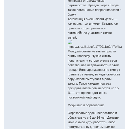
контракта о гражданском
партнерстве. Правда, через 3 года
такое соглашение приравнивается к
браку.
Аргентинцы очень любят детей —
как своих, так и чужих. Кстати, как
правило, отцы принимают
активнейшее участие в жизни
детей.
Молодой семье не так-то просто
снять квартиру. Нужно иметь
поручителя, у которого есть своя
собственная недвижимость в этом
городе. Если арендаторы не смогут
платить за жилье, то недвижимость
поручителя выступает в роли
залога. Плюс каждые полгода
арендная плата повышается на 15
% — это происходит из-за
постоянной инфляции.
Медицина и образование
Образование здесь бесплатное и
обязательно с 6 до 14 лет. Дальше
можно либо идти работать, либо
поступить в вуз, причем вам не