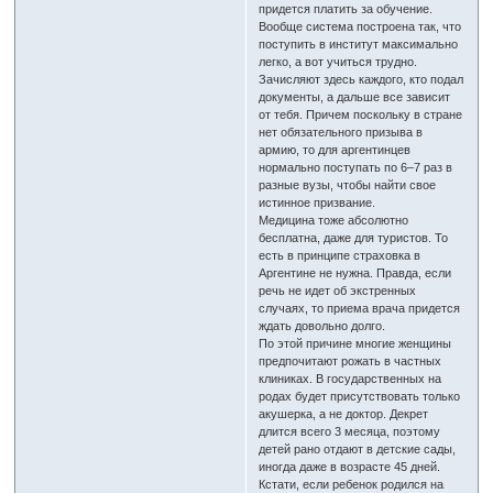
придется платить за обучение.
Вообще система построена так, что
поступить в институт максимально
легко, а вот учиться трудно.
Зачисляют здесь каждого, кто подал
документы, а дальше все зависит
от тебя. Причем поскольку в стране
нет обязательного призыва в
армию, то для аргентинцев
нормально поступать по 6–7 раз в
разные вузы, чтобы найти свое
истинное призвание.
Медицина тоже абсолютно
бесплатна, даже для туристов. То
есть в принципе страховка в
Аргентине не нужна. Правда, если
речь не идет об экстренных
случаях, то приема врача придется
ждать довольно долго.
По этой причине многие женщины
предпочитают рожать в частных
клиниках. В государственных на
родах будет присутствовать только
акушерка, а не доктор. Декрет
длится всего 3 месяца, поэтому
детей рано отдают в детские сады,
иногда даже в возрасте 45 дней.
Кстати, если ребенок родился на