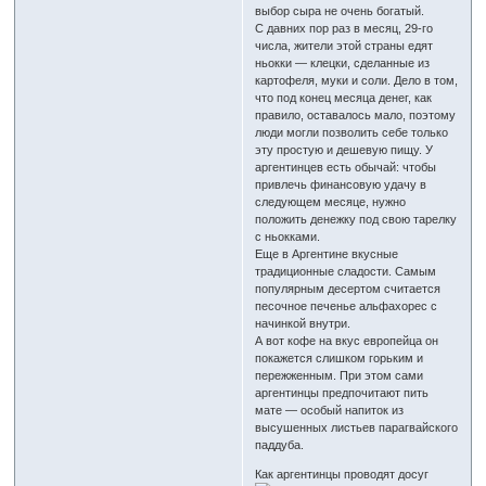
выбор сыра не очень богатый.
С давних пор раз в месяц, 29-го
числа, жители этой страны едят
ньокки — клецки, сделанные из
картофеля, муки и соли. Дело в том,
что под конец месяца денег, как
правило, оставалось мало, поэтому
люди могли позволить себе только
эту простую и дешевую пищу. У
аргентинцев есть обычай: чтобы
привлечь финансовую удачу в
следующем месяце, нужно
положить денежку под свою тарелку
с ньокками.
Еще в Аргентине вкусные
традиционные сладости. Самым
популярным десертом считается
песочное печенье альфахорес с
начинкой внутри.
А вот кофе на вкус европейца он
покажется слишком горьким и
пережженным. При этом сами
аргентинцы предпочитают пить
мате — особый напиток из
высушенных листьев парагвайского
паддуба.
Как аргентинцы проводят досуг