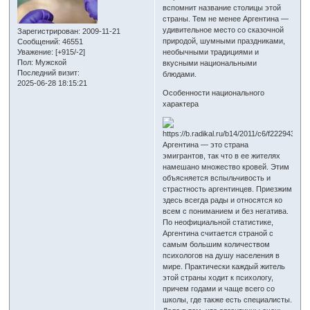
вспомнит название столицы этой
страны. Тем не менее Аргентина —
удивительное место со сказочной
Зарегистрирован
: 2009-11-21
природой, шумными праздниками,
Сообщений:
46551
Уважение:
[+915/-2]
необычными традициями и
Пол:
Мужской
вкусными национальными
Последний визит:
блюдами.
2025-06-28 18:15:21
Особенности национального
характера
Аргентина — это страна
эмигрантов, так что в ее жителях
намешано множество кровей. Этим
объясняется вспыльчивость и
страстность аргентинцев. Приезжим
здесь всегда рады и относятся ко
всем с пониманием и без негатива.
По неофициальной статистике,
Аргентина считается страной с
самым большим количеством
психологов на душу населения в
мире. Практически каждый житель
этой страны ходит к психологу,
причем годами и чаще всего со
школы, где также есть специалисты.