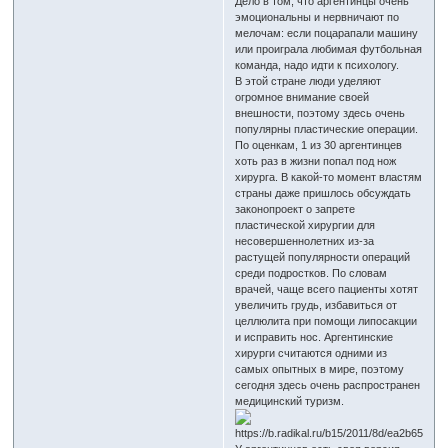
Дело в том, что аргентинцы очень
эмоциональны и нервничают по
мелочам: если поцарапали машину
или проиграла любимая футбольная
команда, надо идти к психологу.
В этой стране люди уделяют
огромное внимание своей
внешности, поэтому здесь очень
популярны пластические операции.
По оценкам, 1 из 30 аргентинцев
хоть раз в жизни попал под нож
хирурга. В какой-то момент властям
страны даже пришлось обсуждать
законопроект о запрете
пластической хирургии для
несовершеннолетних из-за
растущей популярности операций
среди подростков. По словам
врачей, чаще всего пациенты хотят
увеличить грудь, избавиться от
целлюлита при помощи липосакции
и исправить нос. Аргентинские
хирурги считаются одними из
самых опытных в мире, поэтому
сегодня здесь очень распространен
медицинский туризм.