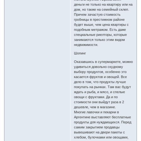
деньги не только на квартиру или на
дом, но также на семейный склеп.
Причем зачастую стоимость
гробницы в престижном районе
будет выше, чем цена квартиры с
подобным метражом. Есть даже
специальные риелторы, которые
занимаются только этим видом
недвижимости.
Шопинг
Оказавшись в супермаркете, можно
удивиться довольно скудному
выбору продуктов, особенно это
касается фруктов и овощей. Все
дело в том, что продукты лучше
покупать на рынках. Там вас будут
ждать и рыба, и мясо, и спелые
овощи с фруктами. Да и по
стоимости они выйдут раза в 2
дешевле, чем в магазине.
Многие лавочки и пекарни в
Аргентине выставляют бесплатные
продукты для нуждающихся. Перед
самим закрытием продавцы
вывешивают на двери пакеты с
хлебом, булочками или овощами,