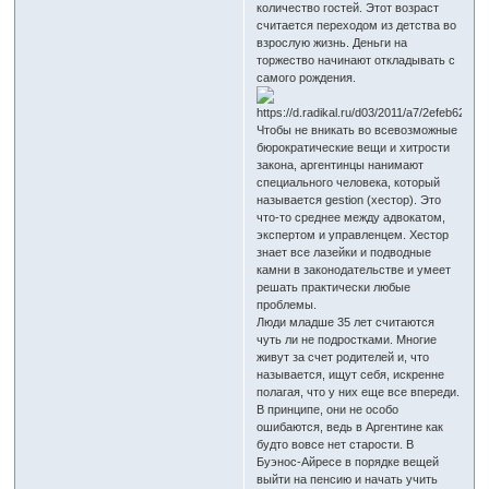
количество гостей. Этот возраст
считается переходом из детства во
взрослую жизнь. Деньги на
торжество начинают откладывать с
самого рождения.
Чтобы не вникать во всевозможные
бюрократические вещи и хитрости
закона, аргентинцы нанимают
специального человека, который
называется gestion (хестор). Это
что-то среднее между адвокатом,
экспертом и управленцем. Хестор
знает все лазейки и подводные
камни в законодательстве и умеет
решать практически любые
проблемы.
Люди младше 35 лет считаются
чуть ли не подростками. Многие
живут за счет родителей и, что
называется, ищут себя, искренне
полагая, что у них еще все впереди.
В принципе, они не особо
ошибаются, ведь в Аргентине как
будто вовсе нет старости. В
Буэнос-Айресе в порядке вещей
выйти на пенсию и начать учить