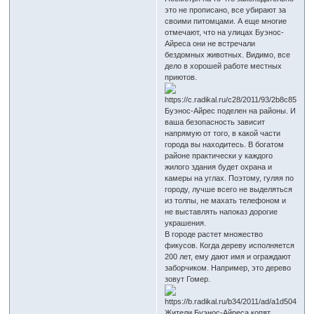
это не прописано, все убирают за
своими питомцами. А еще многие
отмечают, что на улицах Буэнос-
Айреса они не встречали
бездомных животных. Видимо, все
дело в хорошей работе местных
приютов.
Буэнос-Айрес поделен на районы. И
ваша безопасность зависит
напрямую от того, в какой части
города вы находитесь. В богатом
районе практически у каждого
жилого здания будет охрана и
камеры на углах. Поэтому, гуляя по
городу, лучше всего не выделяться
из толпы, не махать телефоном и
не выставлять напоказ дорогие
украшения.
В городе растет множество
фикусов. Когда дереву исполняется
200 лет, ему дают имя и ограждают
заборчиком. Например, это дерево
зовут Гомер.
Жители Буэнос-Айреса копят