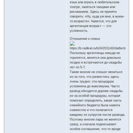
язык или играть в любительском
театре, заняться танцами или
рисованием. Здесь не принято
говорить: «Ну, куда уж мне, в моем-
то возрасте». Кажется, что для
аргентинцев возраст — это
условность.
Отношение к семье
Поскольку аргентинцы никуда не
торопятся, женятся они довольно
поздно и встречаются до свадьбы
лет по 5-7.
Также многие не спешат жениться
из-за того, что развестись здесь
очень трудно: эта процедура
усложнена до максимума. Часто
развод обходится дороже свадьбы
из-за особой процедуры, которая
помогает определить, какая часть
семейного бюджета была нажита
совместно и что полагается
каждому из супругов после развода.
Поэтому многие пары не женятся
сразу, а сначала подписывают
особое соглашение, что-то вроде