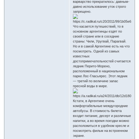
варварство прекратилось: давным-
давно использование уток строго
запрещено.
Что касается путешествий, то в
основном аргентинцы ездят по
своей стране или в соседние
страны: Чили, Уругвай, Парагвай.
Но и в самой Аргентине есть на что
посмотреть. Одной из самых
известных
достопримечательностей считается
ледник Перито-Морено,
расположенный в национальном
парке Лос-Гласьярес. Этот ледник
— третий по величине запас
пресной воды в мире.
Кстати, в Аргентине очень
комфортабельные междугородние
автобусы. В стоимость билета
входит питание, десерт и различные
напитки, а во время поездки можно
расположиться в удобном кресле и
посмотреть фильм на встроенном
экране.