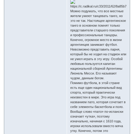
Можно подумать, что все местные
жители умеют танцевать танго, но
это не так. Настоящее аргентинское
танго в основном помнят только
представители старшего поколения
и профессиональные танцоры.
Конечно, огромное место в жизни
аргентинцев занимает футбол.
Невозможно представить парня,
который бы не ходил на стадион или
не умел играть в эту игру. Особой
любовью пользуется капитан
национальной сборной Аргентины
Лионель Месси. Его называют
чудом, данным богом.
Помимо футбола, в этой стране
есть еще один национальный вид
спорта, который практически
неизвестен в мире. Это игра под
названием пато, которая сочетает в
себе элементы баскетбола и поло.
Вообще слово «пато» по-испански
означает «утка», поэтому
изначально, начиная с 1610 года,
игроки использовали вместо мяча
утку. Конечно, потом это