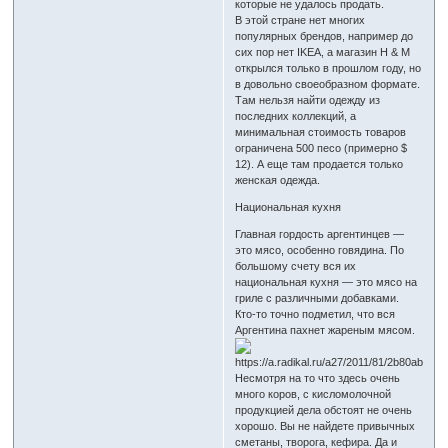
которые не удалось продать.
В этой стране нет многих
популярных брендов, например до
сих пор нет IKEA, а магазин H & M
открылся только в прошлом году, но
в довольно своеобразном формате.
Там нельзя найти одежду из
последних коллекций, а
минимальная стоимость товаров
ограничена 500 песо (примерно $
12). А еще там продается только
женская одежда.
Национальная кухня
Главная гордость аргентинцев —
это мясо, особенно говядина. По
большому счету вся их
национальная кухня — это мясо на
гриле с различными добавками.
Кто-то точно подметил, что вся
Аргентина пахнет жареным мясом.
Несмотря на то что здесь очень
много коров, с кисломолочной
продукцией дела обстоят не очень
хорошо. Вы не найдете привычных
сметаны, творога, кефира. Да и