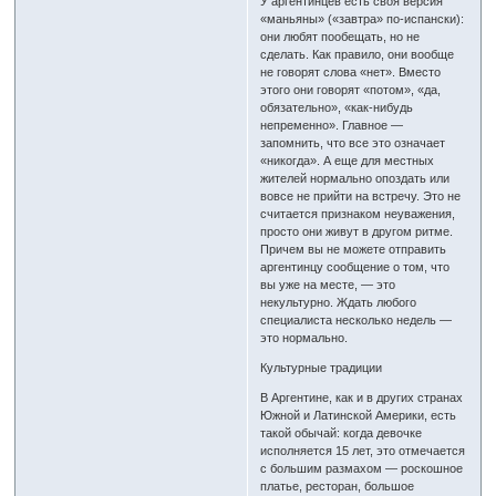
У аргентинцев есть своя версия
«маньяны» («завтра» по-испански):
они любят пообещать, но не
сделать. Как правило, они вообще
не говорят слова «нет». Вместо
этого они говорят «потом», «да,
обязательно», «как-нибудь
непременно». Главное —
запомнить, что все это означает
«никогда». А еще для местных
жителей нормально опоздать или
вовсе не прийти на встречу. Это не
считается признаком неуважения,
просто они живут в другом ритме.
Причем вы не можете отправить
аргентинцу сообщение о том, что
вы уже на месте, — это
некультурно. Ждать любого
специалиста несколько недель —
это нормально.
Культурные традиции
В Аргентине, как и в других странах
Южной и Латинской Америки, есть
такой обычай: когда девочке
исполняется 15 лет, это отмечается
с большим размахом — роскошное
платье, ресторан, большое