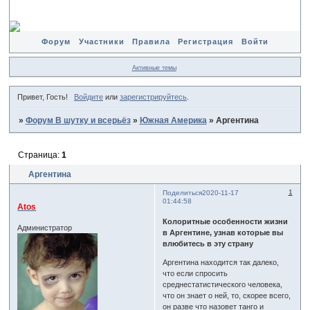
Форум
Участники
Правила
Регистрация
Войти
Активные темы
Привет, Гость!
Войдите
или
зарегистрируйтесь
.
»
Форум В шутку и всерьёз
»
Южная Америка
»
Аргентина
Страница:
1
Аргентина
1
Поделиться
2020-11-17
01:44:58
Atos
Колоритные особенности жизни
Администратор
в Аргентине, узнав которые вы
влюбитесь в эту страну
Аргентина находится так далеко,
что если спросить
среднестатистического человека,
что он знает о ней, то, скорее всего,
он разве что назовет танго и