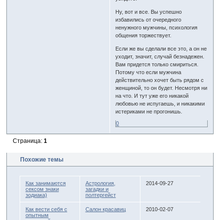
Ну, вот и все. Вы успешно
избавились от очередного
ненужного мужчины, психология
общения торжествует.
Если же вы сделали все это, а он не
уходит, значит, случай безнадежен.
Вам придется только смириться.
Потому что если мужчина
действительно хочет быть рядом с
женщиной, то он будет. Несмотря ни
на что. И тут уже его никакой
любовью не испугаешь, и никакими
истериками не прогонишь.
0
Страница:
1
Похожие темы
Как занимаются
Астрология,
2014-09-27
сексом знаки
загадки и
зодиака)
полтергейст
Как вести себя с
Салон красавиц
2010-02-07
опытным