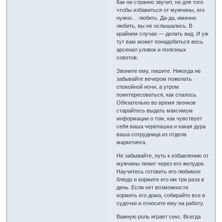
Как ни странно звучит, но для того
чтобы избавиться от мужчины, его
нужно… любить. Да-да, именно
любить, вы не ослышались. В
крайнем случае — делать вид. И уж
тут вам может понадобиться весь
арсенал уловок и полезных
советов.
Звоните ему, пишите. Никогда не
забывайте вечером пожелать
спокойной ночи, а утром
поинтересоваться, как спалось.
Обязательно во время звонков
старайтесь выдать максимум
информации о том, как чувствует
себя ваша черепашка и какая дура
ваша сотрудница из отдела
маркетинга.
Не забывайте, путь к избавлению от
мужчины лежит через его желудок.
Научитесь готовить его любимое
блюдо и кормите его им три раза в
день. Если нет возможности
кормить его дома, собирайте все в
судочки и относите ему на работу.
Важную роль играет секс. Всегда