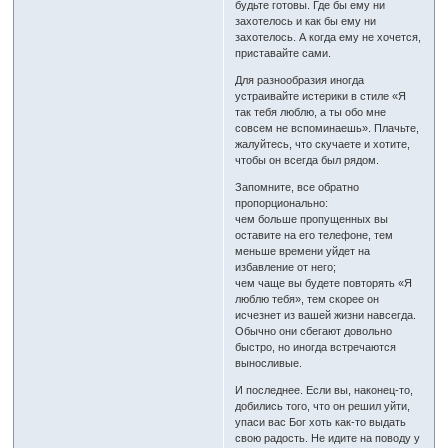
будьте готовы. Где бы ему ни
захотелось и как бы ему ни
захотелось. А когда ему не хочется,
приставайте сами.
Для разнообразия иногда
устраивайте истерики в стиле «Я
так тебя люблю, а ты обо мне
совсем не вспоминаешь». Плачьте,
жалуйтесь, что скучаете и хотите,
чтобы он всегда был рядом.
Запомните, все обратно
пропорционально:
чем больше пропущенных вы
оставите на его телефоне, тем
меньше времени уйдет на
избавление от него;
чем чаще вы будете повторять «Я
люблю тебя», тем скорее он
исчезнет из вашей жизни навсегда.
Обычно они сбегают довольно
быстро, но иногда встречаются
выносливые.
И последнее. Если вы, наконец-то,
добились того, что он решил уйти,
упаси вас Бог хоть как-то выдать
свою радость. Не идите на поводу у