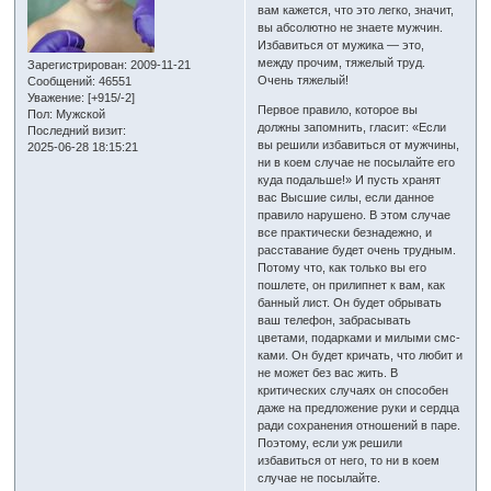
вам кажется, что это легко, значит,
вы абсолютно не знаете мужчин.
Избавиться от мужика — это,
между прочим, тяжелый труд.
Зарегистрирован
: 2009-11-21
Очень тяжелый!
Сообщений:
46551
Уважение:
[+915/-2]
Первое правило, которое вы
Пол:
Мужской
должны запомнить, гласит: «Если
Последний визит:
вы решили избавиться от мужчины,
2025-06-28 18:15:21
ни в коем случае не посылайте его
куда подальше!» И пусть хранят
вас Высшие силы, если данное
правило нарушено. В этом случае
все практически безнадежно, и
расставание будет очень трудным.
Потому что, как только вы его
пошлете, он прилипнет к вам, как
банный лист. Он будет обрывать
ваш телефон, забрасывать
цветами, подарками и милыми смс-
ками. Он будет кричать, что любит и
не может без вас жить. В
критических случаях он способен
даже на предложение руки и сердца
ради сохранения отношений в паре.
Поэтому, если уж решили
избавиться от него, то ни в коем
случае не посылайте.