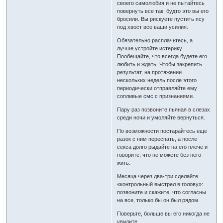
своего самолюбия и не пытайтесь
повернуть все так, будто это вы его
бросили. Вы рискуете пустить псу
под хвост все ваши усилия.
Обязательно расплачьтесь, а
лучше устройте истерику.
Пообещайте, что всегда будете его
любить и ждать. Чтобы закрепить
результат, на протяжении
нескольких недель после этого
периодически отправляйте ему
сопливые смс с признаниями.
Пару раз позвоните пьяная в слезах
среди ночи и умоляйте вернуться.
По возможности постарайтесь еще
разок с ним переспать, а после
секса долго рыдайте на его плече и
говорите, что не можете без него
жить.
Месяца через два-три сделайте
«контрольный выстрел в голову»:
позвоните и скажите, что согласны
на все, только бы он был рядом.
Поверьте, больше вы его никогда не
увидите.