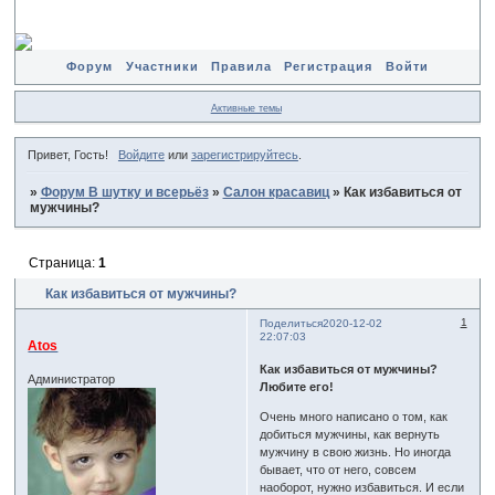
Форум
Участники
Правила
Регистрация
Войти
Активные темы
Привет, Гость!
Войдите
или
зарегистрируйтесь
.
»
Форум В шутку и всерьёз
»
Салон красавиц
»
Как избавиться от
мужчины?
Страница:
1
Как избавиться от мужчины?
1
Поделиться
2020-12-02
22:07:03
Atos
Как избавиться от мужчины?
Администратор
Любите его!
Очень много написано о том, как
добиться мужчины, как вернуть
мужчину в свою жизнь. Но иногда
бывает, что от него, совсем
наоборот, нужно избавиться. И если