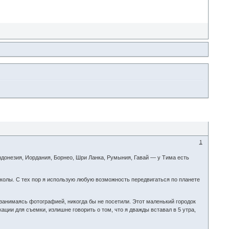
1
донезия, Иордания, Борнео, Шри Ланка, Румыния, Гавай — у Тима есть
колы. С тех пор я использую любую возможность передвигаться по планете
е занимаясь фотографией, никогда бы не посетили. Этот маленький городок
кации для съемки, излишне говорить о том, что я дважды вставал в 5 утра,