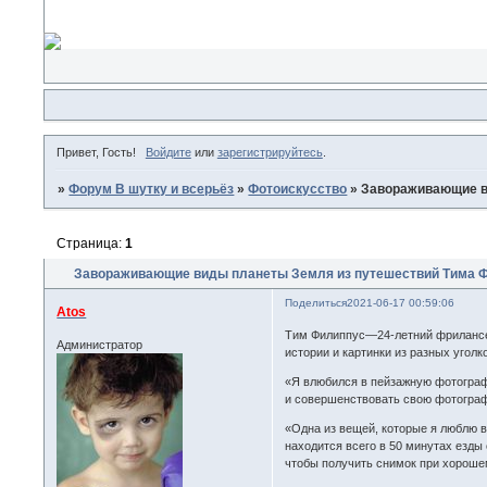
Привет, Гость!
Войдите
или
зарегистрируйтесь
.
»
Форум В шутку и всерьёз
»
Фотоискусство
»
Завораживающие в
Страница:
1
Завораживающие виды планеты Земля из путешествий Тима 
Поделиться
2021-06-17 00:59:06
Atos
Тим Филиппус—24-летний фрилансер
Администратор
истории и картинки из разных угол
«Я влюбился в пейзажную фотографи
и совершенствовать свою фотогра
«Одна из вещей, которые я люблю в
находится всего в 50 минутах езды 
чтобы получить снимок при хороше