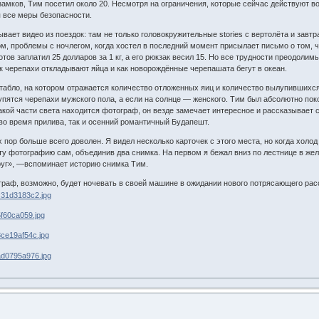
замков, Тим посетил около 20. Несмотря на ограничения, которые сейчас действуют в
 все меры безопасности.
ает видео из поездок: там не только головокружительные stories с вертолёта и завтра
м, проблемы с ночлегом, когда хостел в последний момент присылает письмо о том, чт
отов заплатил 25 долларов за 1 кг, а его рюкзак весил 15. Но все трудности преодоли
ак черепахи откладывают яйца и как новорождённые черепашата бегут в океан.
т табло, на котором отражается количество отложенных яиц и количество вылупившихс
лупятся черепахи мужского пола, а если на солнце — женского. Тим был абсолютно по
какой части света находится фотограф, он везде замечает интересное и рассказывает
во время прилива, так и осенний романтичный Будапешт.
 пор больше всего доволен. Я видел несколько карточек с этого места, но когда холо
ту фотографию сам, объединив два снимка. На первом я бежал вниз по лестнице в же
круг», —вспоминает историю снимка Тим.
раф, возможно, будет ночевать в своей машине в ожидании нового потрясающего расс