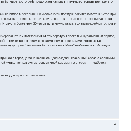
о всём мире, фотограф продолжает снимать и путешествовать там, где это
ки на вилле в бассейне, но и сложности поездок: покупка билета в Китае при
о не может принять гостей. Случалось так, что агентство, бронируя полёт,
мы. И спустя более чем 30 часов пути можно оказаться на волшебном острове
я черепашат. Их пол зависит от температуры песка в инкубационный период:
корён этим путешествием и знакомством с черепахами, которых так
 своей аудитории. Это может быть как замок Мон-Сен-Мишель во Франции,
д пришёл в город, у меня возникла идея создать красочный образ с осенними
лтой куртке, используя автоспуск моей камеры, на втором — подбросил
вета у двадцать первого замка.
2