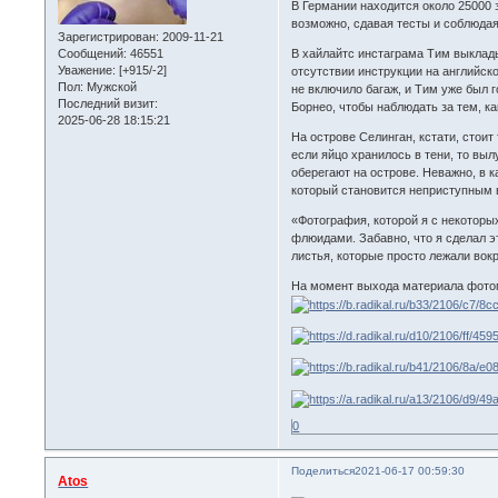
В Германии находится около 25000 
возможно, сдавая тесты и соблюдая
Зарегистрирован
: 2009-11-21
Сообщений:
46551
В хайлайтс инстаграма Тим выкладыв
Уважение:
[+915/-2]
отсутствии инструкции на английско
Пол:
Мужской
не включило багаж, и Тим уже был г
Последний визит:
Борнео, чтобы наблюдать за тем, к
2025-06-28 18:15:21
На острове Селинган, кстати, стои
если яйцо хранилось в тени, то вы
оберегают на острове. Неважно, в 
который становится неприступным 
«Фотография, которой я с некоторых
флюидами. Забавно, что я сделал э
листья, которые просто лежали во
На момент выхода материала фотог
0
Поделиться
2021-06-17 00:59:30
Atos