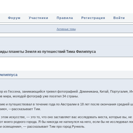
Форум
Участники
Правила
Регистрация
Войти
Активные темы
иды планеты Земля из путешествий Тима Филиппуса
Филиппуса
 из Гессена, занимающийся тревел фотографией. Доминикана, Китай, Португалия, Ин
ков мира, молодой фотограф уже посетил 34 страны.
ю и путешествовал в течение года по Австралии в 18 лет после окончания средней ш
фию», —рассказывает Тим.
 этом искусстве, — это то, что оно заставляет вас исследовать места, которые вы, н
от моего родного города. Я бы никогда не наткнулся на него, если бы не исследовал ло
м освещении», — рассказывает Тим про город Рункель.