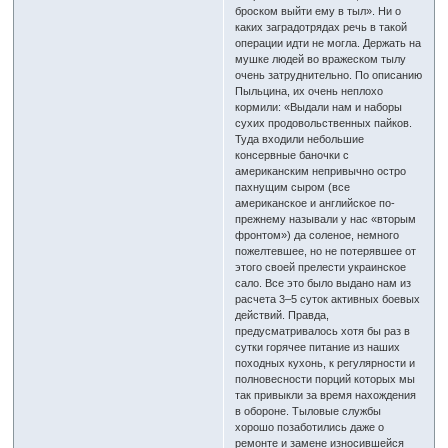
броском выйти ему в тыл». Ни о
каких заградотрядах речь в такой
операции идти не могла. Держать на
мушке людей во вражеском тылу
очень затруднительно. По описанию
Пыльцина, их очень неплохо
кормили: «Выдали нам и наборы
сухих продовольственных пайков.
Туда входили небольшие
консервные баночки с
американским непривычно остро
пахнущим сыром (все
американское и английское по-
прежнему называли у нас «вторым
фронтом») да соленое, немного
пожелтевшее, но не потерявшее от
этого своей прелести украинское
сало. Все это было выдано нам из
расчета 3–5 суток активных боевых
действий. Правда,
предусматривалось хотя бы раз в
сутки горячее питание из наших
походных кухонь, к регулярности и
полновесности порций которых мы
так привыкли за время нахождения
в обороне. Тыловые службы
хорошо позаботились даже о
ремонте и замене износившейся