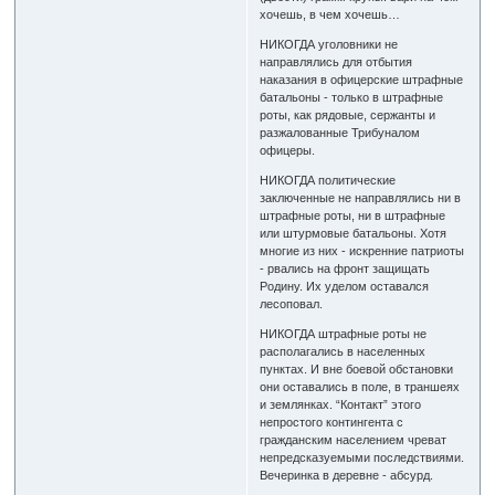
хочешь, в чем хочешь…
НИКОГДА уголовники не
направлялись для отбытия
наказания в офицерские штрафные
батальоны - только в штрафные
роты, как рядовые, сержанты и
разжалованные Трибуналом
офицеры.
НИКОГДА политические
заключенные не направлялись ни в
штрафные роты, ни в штрафные
или штурмовые батальоны. Хотя
многие из них - искренние патриоты
- рвались на фронт защищать
Родину. Их уделом оставался
лесоповал.
НИКОГДА штрафные роты не
располагались в населенных
пунктах. И вне боевой обстановки
они оставались в поле, в траншеях
и землянках. “Контакт” этого
непростого контингента с
гражданским населением чреват
непредсказуемыми последствиями.
Вечеринка в деревне - абсурд.