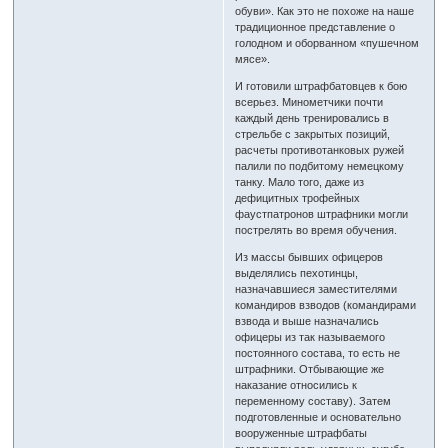
обуви». Как это не похоже на наше
традиционное представление о
голодном и оборванном «пушечном
мясе».
И готовили штрафбатовцев к бою
всерьез. Минометчики почти
каждый день тренировались в
стрельбе с закрытых позиций,
расчеты противотанковых ружей
палили по подбитому немецкому
танку. Мало того, даже из
дефицитных трофейных
фаустпатронов штрафники могли
пострелять во время обучения.
Из массы бывших офицеров
выделялись пехотинцы,
назначавшиеся заместителями
командиров взводов (командирами
взвода и выше назначались
офицеры из так называемого
постоянного состава, то есть не
штрафники. Отбывающие же
наказание относились к
переменному составу). Затем
подготовленные и основательно
вооруженные штрафбаты