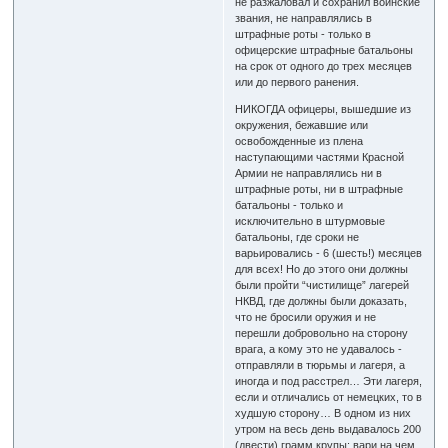
не разжаловал и сохранил воинские
звания, не направлялись в
штрафные роты - только в
офицерские штрафные батальоны
на срок от одного до трех месяцев
или до первого ранения.
НИКОГДА офицеры, вышедшие из
окружения, бежавшие или
освобожденные из плена
наступающими частями Красной
Армии не направлялись ни в
штрафные роты, ни в штрафные
батальоны - только и
исключительно в штурмовые
батальоны, где сроки не
варьировались - 6 (шесть!) месяцев
для всех! Но до этого они должны
были пройти “чистилище” лагерей
НКВД, где должны были доказать,
что не бросили оружия и не
перешли добровольно на сторону
врага, а кому это не удавалось -
отправляли в тюрьмы и лагеря, а
иногда и под расстрел… Эти лагеря,
если и отличались от немецких, то в
худшую сторону… В одном из них
утром на весь день выдавалось 200
(двести) грамм крупы: вари на чем