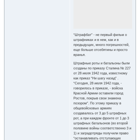
“Штрафбат” - не первый фильм о
штрафниках и в нем, как и в
предыдущих, много погрешностей,
еще больше отсебятины и просто
вранья.
Штрафные роты и батальоны были
созданы по приказу Сталина № 227
от 28 июля 1942 года, известному
как приказ “Ни шагу назад” .
“Сегодня, 28 июля 1942 года, -
говорилось в приказе, - войска
Красной Армии оставили город
Ростов, покрыв свои знамена
позором”. По этому приказу в
общевойсковых армиях
создавалось от 3 до 5 штрафных
рот, а при каждом фронте от 1 до 3
штрафных батальонов (во второй
половине войны соответственно 3 и
1) и заградотряды получили право
“останавливать отступающих