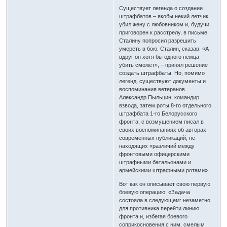
Существует легенда о создании
штрафбатов – якобы некий летчик
убил жену с любовником и, будучи
приговорен к расстрелу, в письме
Сталину попросил разрешить
умереть в бою. Сталин, сказав: «А
вдруг он хотя бы одного немца
убить сможет», – принял решение
создать штрафбаты. Но, помимо
легенд, существуют документы и
воспоминания ветеранов.
Александр Пыльцин, командир
взвода, затем роты 8-го отдельного
штрафбата 1-го Белорусского
фронта, с возмущением писал в
своих воспоминаниях об авторах
современных публикаций, не
находящих «различий между
фронтовыми офицерскими
штрафными батальонами и
армейскими штрафными ротами».
Вот как он описывает свою первую
боевую операцию: «Задача
состояла в следующем: незаметно
для противника перейти линию
фронта и, избегая боевого
соприкосновения с ним, смелым