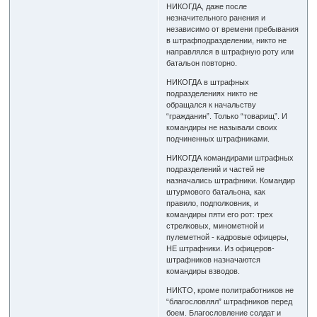
НИКОГДА, даже после
незначительного ранения и
независимо от времени пребывания
в штрафподразделении, никто не
направлялся в штрафную роту или
батальон повторно.
НИКОГДА в штрафных
подразделениях никто не
обращался к начальству
“гражданин”. Только “товарищ”. И
командиры не называли своих
подчиненных штрафниками.
НИКОГДА командирами штрафных
подразделений и частей не
назначались штрафники. Командир
штурмового батальона, как
правило, подполковник, и
командиры пяти его рот: трех
стрелковых, минометной и
пулеметной - кадровые офицеры,
НЕ штрафники. Из офицеров-
штрафников назначаются
командиры взводов.
НИКТО, кроме политработников не
“благословлял” штрафников перед
боем. Благословление солдат и