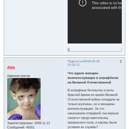
0
5
Поделиться
2019-05-28
15:32:12
Atos
Что ждало женщин-
Администратор
военнослужащих в штрафбатах
на Великой Отечественной
В штрафные батальоны и роты
Красной Армии во время Великой
Отечественной войны попадали не
только мужчины, но и женщины-
военнослужащие. За что
наказывали отправкой «на верную
смерть» представительниц
прекрасного пола, и каковы были
Зарегистрирован
: 2009-11-21
условия их службы?
Сообщений:
46551