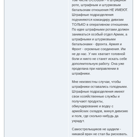
роте, штрафным и штурмовым
батальонам отношения НЕ ИМЕЮТ.
Штрафные подразделения
подчиняются командиру дивизии
ТОЛЬКО в оперативном отношении.
По идее штрафными ротами должен
заниматься особый отдел Армии, а
штрафными и штурмовыми
батальонами - фронта. Армия и
Фронт - огромные соединения. Им
не до нас. У них хватает головной
боли и никто не станет искать себе
дополнительную работу. Она уже
проделана при направлении в
штрафники.
Мне неизвестны случаи, чтобы
штрафники оставались голодными.
Штрафные подразделения имеют
свои хозяйственные службы и
получают продукты,
обмундирование и водку с
армейских складов, минуя дивизию
и полк, где сколько-нибудь да
украдут.
Самострелыщиков не щадили -
никакой врач не стал бы рисковать.