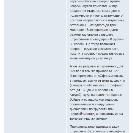
наркома обороны генерал армии
Георгий Жуков приказал: «Лица
среднего и старшего командного,
политического и начальствующего
состава направляются в штрафные
батальоны… от одного до трех
месяцев». Был определен даже
размер жалованья ставшего
штрафником командира – 8 рублей
50 копеек. Но тогда возникает
вопрос – неужели «возможность
искупить кровью» предоставлялась
лишь командному составу?
А как же рядовые и сержанты? Для
них все в том же приказе № 227
было предписано: «Сформировать
в пределах армии от пяти до десяти
(смотря по обстановке) штрафных
рот (от 150 до 200 человек в
каждой), куда направлять рядовых
бойцов и младших командиров,
провинившихся в нарушении
дисциплины по трусости или
неустойчивости, и поставить их на
трудные участки армии».
Принципиальная разница между
штрафным батальоном и штрафной