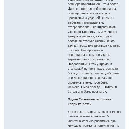
офицерский батальон – тем более.
Идея полностью себя оправдала,
офицерская атака оказалась
чрезвычайно удачной. «Немцы
выбегали полураздетые,
отстреливались, но штрафников
уже не остановить – минут через
двадцать деревня, за которую
положили столько жизней, была
взята! Несколько десятков человек
в запале боя бросились
преследовать немцев уже за
деревней, но их остановили.
Подоспевший к тому времени
станковый пулемет расстреливал
бегущих в спину, пока не добежали
они до небольшого леска и не
скрылись в нем... Все было
кончено. Была победа... Потерь в
батальоне было немного».
Орден Славы как источник
неприятностей
Угодить в штрафбат можно было по
самым разным причинам. У
капитана-летчика разбились два
молодых пилота из пополнения – в