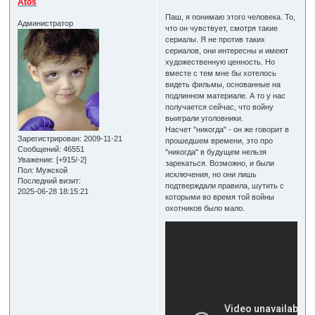
Atos
Паш, я понимаю этого человека. То,
Администратор
что он чувствует, смотря такие
сериалы. Я не против таких
сериалов, они интересны и имеют
художественную ценность. Но
вместе с тем мне бы хотелось
видеть фильмы, основанные на
подлинном материале. А то у нас
получается сейчас, что войну
выиграли уголовники.
Насчет "никогда" - он же говорит в
Зарегистрирован
: 2009-11-21
прошедшем времени, это про
Сообщений:
46551
"никогда" в будущем нельзя
Уважение:
[+915/-2]
зарекаться. Возможно, и были
Пол:
Мужской
исключения, но они лишь
Последний визит:
подтверждали правила, шутить с
2025-06-28 18:15:21
которыми во время той войны
охотников было мало.