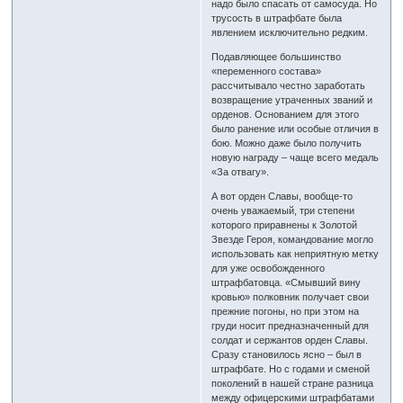
надо было спасать от самосуда. Но
трусость в штрафбате была
явлением исключительно редким.
Подавляющее большинство
«переменного состава»
рассчитывало честно заработать
возвращение утраченных званий и
орденов. Основанием для этого
было ранение или особые отличия в
бою. Можно даже было получить
новую награду – чаще всего медаль
«За отвагу».
А вот орден Славы, вообще-то
очень уважаемый, три степени
которого приравнены к Золотой
Звезде Героя, командование могло
использовать как неприятную метку
для уже освобожденного
штрафбатовца. «Смывший вину
кровью» полковник получает свои
прежние погоны, но при этом на
груди носит предназначенный для
солдат и сержантов орден Славы.
Сразу становилось ясно – был в
штрафбате. Но с годами и сменой
поколений в нашей стране разница
между офицерскими штрафбатами