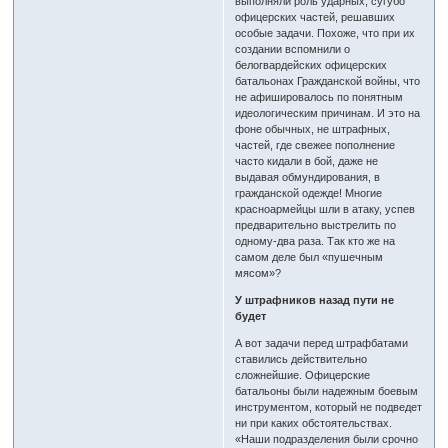
выполняли роль ударных, сугубо
офицерских частей, решавших
особые задачи. Похоже, что при их
создании вспомнили о
белогвардейских офицерских
батальонах Гражданской войны, что
не афишировалось по понятным
идеологическим причинам. И это на
фоне обычных, не штрафных,
частей, где свежее пополнение
часто кидали в бой, даже не
выдавая обмундирования, в
гражданской одежде! Многие
красноармейцы шли в атаку, успев
предварительно выстрелить по
одному-два раза. Так кто же на
самом деле был «пушечным
мясом»?
У штрафников назад пути не
будет
А вот задачи перед штрафбатами
ставились действительно
сложнейшие. Офицерские
батальоны были надежным боевым
инструментом, который не подведет
ни при каких обстоятельствах.
«Наши подразделения были срочно