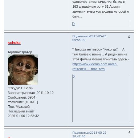
удовольствием зачислил бы их в
163 штрафную роту 51 Армии,
заместителем командира которой я
был…
0
3
Поделиться
2013-05-24
05:55:29
schuka
"Никогда не говори "никогда".... А
Администратор
тем более о войне... А рецензии на
этот фильм можно почитать здесь -
http://www.kievrus.com.ua/sh-
retsenzii/ … fbat-.html
0
Откуда:
С Волги
Зарегистрирован
: 2011-10-12
Сообщений:
5984
Уважение:
[+616/-1]
Пол:
Мужской
Последний визит:
2026-01-06 12:58:32
4
Поделиться
2013-05-25
20:47:46