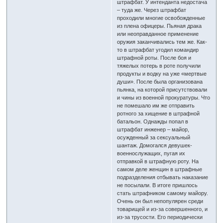
штрафбат. У интенданта недостача
– туда же. Через штрафбат
проходили многие освобожденные
из плена офицеры. Пьяная драка
или неоправданное применение
оружия заканчивались тем же. Как-
то в штрафбат угодил командир
штрафной роты. После боя и
тяжелых потерь в роте получили
продукты и водку на уже «мертвые
души». После была организована
пьянка, на которой присутствовали
и чины из военной прокуратуры. Что
не помешало им же отправить
ротного за хищение в штрафной
батальон. Однажды попал в
штрафбат инженер – майор,
осужденный за сексуальный
шантаж. Домогался девушек-
военнослужащих, пугая их
отправкой в штрафную роту. На
самом деле женщин в штрафные
подразделения отбывать наказание
не посылали. В итоге пришлось
стать штрафником самому майору.
Очень он был непопулярен среди
товарищей и из-за совершенного, и
из-за трусости. Его периодически