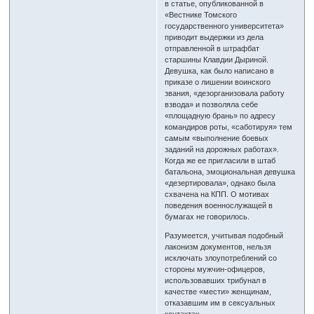
в статье, опубликованной в
«Вестнике Томского
государственного университета»
приводит выдержки из дела
отправленной в штрафбат
старшины Клавдии Дыриной.
Девушка, как было написано в
приказе о лишении воинского
звания, «дезорганизовала работу
взвода» и позволяла себе
«площадную брань» по адресу
командиров роты, «саботируя» тем
самым «выполнение боевых
заданий на дорожных работах».
Когда же ее пригласили в штаб
батальона, эмоциональная девушка
«дезертировала», однако была
схвачена на КПП. О мотивах
поведения военнослужащей в
бумагах не говорилось.
Разумеется, учитывая подобный
лаконизм документов, нельзя
исключать злоупотреблений со
стороны мужчин-офицеров,
использовавших трибунал в
качестве «мести» женщинам,
отказавшим им в сексуальных