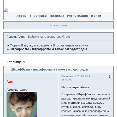
Форум
Участники
Правила
Регистрация
Войти
Активные темы
Привет, Гость!
Войдите
или
зарегистрируйтесь
.
»
Форум В шутку и всерьёз
»
Вторая мировая война
»
Штрафбаты и штрафроты, а также заградотряды
Страница:
1
Штрафбаты и штрафроты, а также заградотряды
1
Поделиться
2011-01-08
23:40:00
Atos
Миф о штрафбатах
Администратор
В сериале «Штрафбат» в очередной
раз растиражировали традиционный
миф о штрафных батальонах, в
которых якобы искупали вину
кровью наказанные красноармейцы
и заключенные. Дело в том, что ни