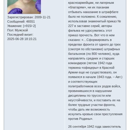
красноармейцам, ни лагерным
«блатарям», ни их паханам
отбывать наказание в штрафбате
было не положено. К сожалению,
Зарегистрирован
: 2009-11-21
использовав знаменитый приказ №
Сообщений:
46551
Уважение:
[+915/-2]
227 в заставке серий, авторы
Пол:
Мужской
фильма не удосужились этот
Последний визит:
приказ прочесть. Вот что в нем
2025-06-28 18:15:21
сказано: «…Сформировать в
пределах фронта от одного до трех
(смотря по обстановке) штрафных
батальонов (по 800 человек), куда
направлять средних и старших
командиров (летом 1942 года
термина «офицеры» в Красной
Армии еще не существовало, он
появился в начале 1943 года. – Авт.)
и соответствующих
политработников всех родов войск,
провинившихся в нарушении
дисциплины по трусости или
неустойчивости, и поставить их на
более трудные участки фронта,
чтобы дать им возможность
искупить кровью свои преступления
против Родины».
26 сентября 1942 года заместитель