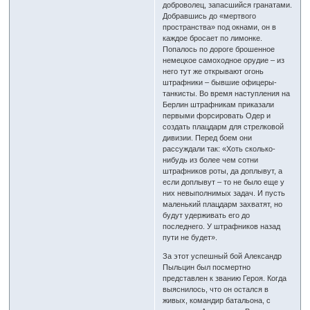
доброволец, запасшийся гранатами.
Добравшись до «мертвого
пространства» под окнами, он в
каждое бросает по лимонке.
Попалось по дороге брошенное
немецкое самоходное орудие – из
него тут же открывают огонь
штрафники – бывшие офицеры-
танкисты. Во время наступления на
Берлин штрафникам приказали
первыми форсировать Одер и
создать плацдарм для стрелковой
дивизии. Перед боем они
рассуждали так: «Хоть сколько-
нибудь из более чем сотни
штрафников роты, да доплывут, а
если доплывут – то не было еще у
них невыполнимых задач. И пусть
маленький плацдарм захватят, но
будут удерживать его до
последнего. У штрафников назад
пути не будет».
За этот успешный бой Александр
Пыльцин был посмертно
представлен к званию Героя. Когда
выяснилось, что он остался в
живых, командир батальона, с