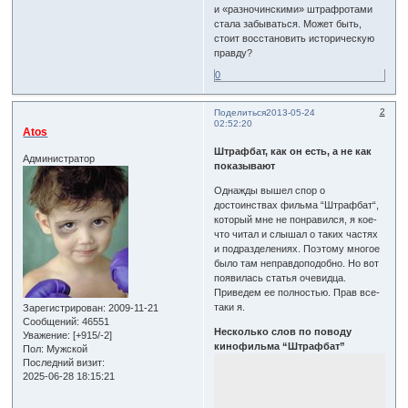
и «разночинскими» штрафротами
стала забываться. Может быть,
стоит восстановить историческую
правду?
0
2
Поделиться
2013-05-24
02:52:20
Atos
Штрафбат, как он есть, а не как
Администратор
показывают
Однажды вышел спор о
достоинствах фильма “Штрафбат“,
который мне не понравился, я кое-
что читал и слышал о таких частях
и подразделениях. Поэтому многое
было там неправдоподобно. Но вот
появилась статья очевидца.
Приведем ее полностью. Прав все-
таки я.
Зарегистрирован
: 2009-11-21
Сообщений:
46551
Несколько слов по поводу
Уважение:
[+915/-2]
кинофильма “Штрафбат”
Пол:
Мужской
Последний визит:
2025-06-28 18:15:21