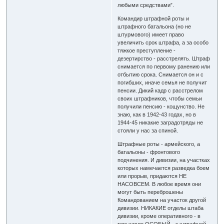
любыми средствами”.
Командир штрафной роты и
штрафного батальона (но не
штурмового) имеет право
увеличить срок штрафа, а за особо
тяжкое преступление -
дезертирство - расстрелять. Штраф
снимается по первому ранению или
отбытию срока. Снимается он и с
погибших, иначе семья не получит
пенсии. Дикий кадр с расстрелом
своих штрафников, чтобы семьи
получили пенсию - кощунство. Не
знаю, как в 1942-43 годах, но в
1944-45 никакие заградотряды не
стояли у нас за спиной.
Штрафные роты - армейского, а
батальоны - фронтового
подчинения. И дивизии, на участках
которых намечается разведка боем
или прорыв, придаются НЕ
НАСОВСЕМ. В любое время они
могут быть переброшены
Командованием на участок другой
дивизии. НИКАКИЕ отделы штаба
дивизии, кроме оперативного - в
том числе ОСОБЫЙ - к штрафной