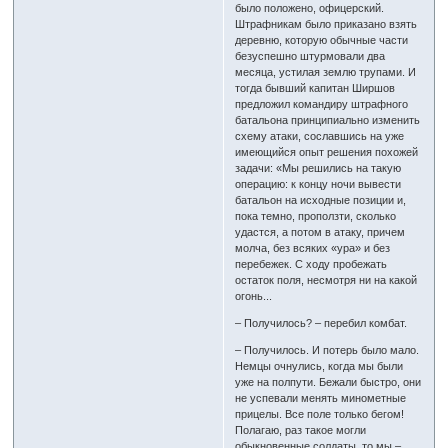
было положено, офицерский.
Штрафникам было приказано взять
деревню, которую обычные части
безуспешно штурмовали два
месяца, устилая землю трупами. И
тогда бывший капитан Ширшов
предложил командиру штрафного
батальона принципиально изменить
схему атаки, сославшись на уже
имеющийся опыт решения похожей
задачи: «Мы решились на такую
операцию: к концу ночи вывести
батальон на исходные позиции и,
пока темно, проползти, сколько
удастся, а потом в атаку, причем
молча, без всяких «ура» и без
перебежек. С ходу пробежать
остаток поля, несмотря ни на какой
огонь...
– Получилось? – перебил комбат.
– Получилось. И потерь было мало.
Немцы очнулись, когда мы были
уже на полпути. Бежали быстро, они
не успевали менять минометные
прицелы. Все поле только бегом!
Полагаю, раз такое могли
обыкновенные солдаты, то мы –