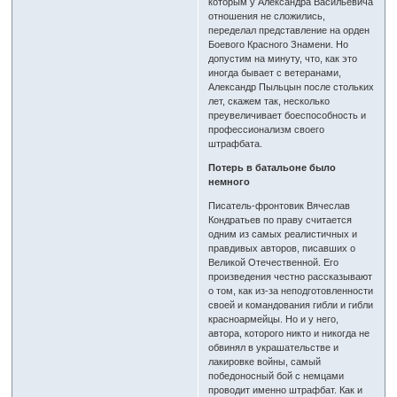
которым у Александра Васильевича
отношения не сложились,
переделал представление на орден
Боевого Красного Знамени. Но
допустим на минуту, что, как это
иногда бывает с ветеранами,
Александр Пыльцын после стольких
лет, скажем так, несколько
преувеличивает боеспособность и
профессионализм своего
штрафбата.
Потерь в батальоне было
немного
Писатель-фронтовик Вячеслав
Кондратьев по праву считается
одним из самых реалистичных и
правдивых авторов, писавших о
Великой Отечественной. Его
произведения честно рассказывают
о том, как из-за неподготовленности
своей и командования гибли и гибли
красноармейцы. Но и у него,
автора, которого никто и никогда не
обвинял в украшательстве и
лакировке войны, самый
победоносный бой с немцами
проводит именно штрафбат. Как и