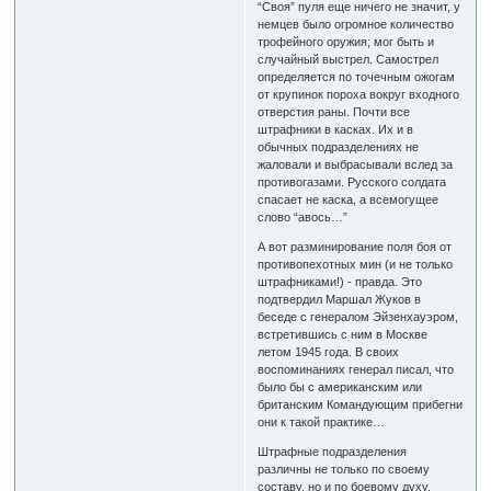
“Своя” пуля еще ничего не значит, у
немцев было огромное количество
трофейного оружия; мог быть и
случайный выстрел. Самострел
определяется по точечным ожогам
от крупинок пороха вокруг входного
отверстия раны. Почти все
штрафники в касках. Их и в
обычных подразделениях не
жаловали и выбрасывали вслед за
противогазами. Русского солдата
спасает не каска, а всемогущее
слово “авось…”
А вот разминирование поля боя от
противопехотных мин (и не только
штрафниками!) - правда. Это
подтвердил Маршал Жуков в
беседе с генералом Эйзенхауэром,
встретившись с ним в Москве
летом 1945 года. В своих
воспоминаниях генерал писал, что
было бы с американским или
британским Командующим прибегни
они к такой практике…
Штрафные подразделения
различны не только по своему
составу, но и по боевому духу.