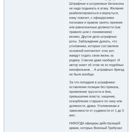
Штрафные и штурмовые батальоны
не надо подымать в атаку. Желание
реабилитироваться и вернуться,
кому повезет, с офицерскими
погонами и правом занять прежние
или равнозначные должности (как
правило шли с понижением) -
велико. Другое дело штрафные
роты. Заблуждение думать, что
уголовники, которые составляли
основной контингент этих рот,
жаждут отдать свою жизнь за
родину. Совсем даже наоборот. И
автор знает об этом не из подобных
кинофильмов… А штрафных бригад
не было вообще.
За что попадали в штрафники:
оставление позиции без приказа,
проявление трусости в бою,
превышение власти, хищение,
оскорбление старшего по чину или
должности, драка. Уголовникам в
зависимости от судимости от 1 до 3
мес.
НИКОГДА офицеры действующей
армии, которых Военный Трибунал