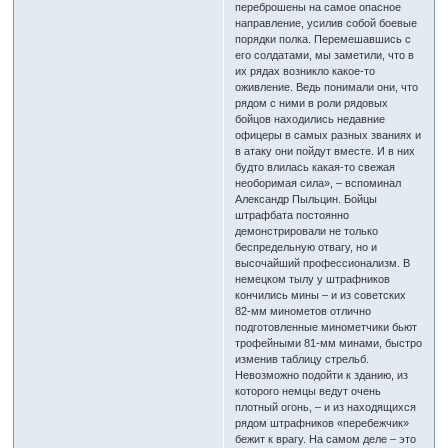
переброшены на самое опасное
направление, усилив собой боевые
порядки полка. Перемешавшись с
его солдатами, мы заметили, что в
их рядах возникло какое-то
оживление. Ведь понимали они, что
рядом с ними в роли рядовых
бойцов находились недавние
офицеры в самых разных званиях и
в атаку они пойдут вместе. И в них
будто влилась какая-то свежая
необоримая сила», – вспоминал
Александр Пыльцин. Бойцы
штрафбата постоянно
демонстрировали не только
беспредельную отвагу, но и
высочайший профессионализм. В
немецком тылу у штрафников
кончились мины – и из советских
82-мм минометов отлично
подготовленные минометчики бьют
трофейными 81-мм минами, быстро
изменив таблицу стрельб.
Невозможно подойти к зданию, из
которого немцы ведут очень
плотный огонь, – и из находящихся
рядом штрафников «перебежчик»
бежит к врагу. На самом деле – это