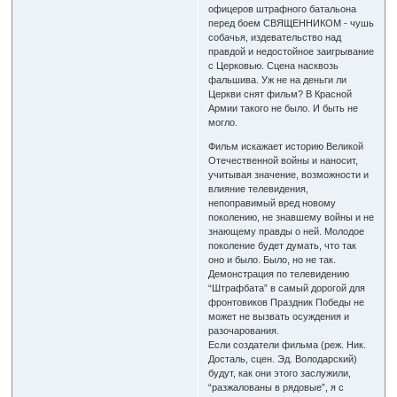
офицеров штрафного батальона
перед боем СВЯЩЕННИКОМ - чушь
собачья, издевательство над
правдой и недостойное заигрывание
с Церковью. Сцена насквозь
фальшива. Уж не на деньги ли
Церкви снят фильм? В Красной
Армии такого не было. И быть не
могло.
Фильм искажает историю Великой
Отечественной войны и наносит,
учитывая значение, возможности и
влияние телевидения,
непоправимый вред новому
поколению, не знавшему войны и не
знающему правды о ней. Молодое
поколение будет думать, что так
оно и было. Было, но не так.
Демонстрация по телевидению
“Штрафбата” в самый дорогой для
фронтовиков Праздник Победы не
может не вызвать осуждения и
разочарования.
Если создатели фильма (реж. Ник.
Досталь, сцен. Эд. Володарский)
будут, как они этого заслужили,
“разжалованы в рядовые”, я с