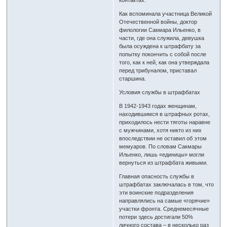
контактах.
Как вспоминала участница Великой
Отечественной войны, доктор
филологии Сакмара Ильенко, в
части, где она служила, девушка
была осуждена к штрафбату за
попытку покончить с собой после
того, как к ней, как она утверждала
перед трибуналом, приставал
старшина.
Условия службы в штрафбатах
В 1942-1943 годах женщинам,
находившимся в штрафных ротах,
приходилось нести тяготы наравне
с мужчинами, хотя никто из них
впоследствии не оставил об этом
мемуаров. По словам Сакмары
Ильенко, лишь «единицы» могли
вернуться из штрафбата живыми.
Главная опасность службы в
штрафбатах заключалась в том, что
эти воинские подразделения
направлялись на самые «горячие»
участки фронта. Среднемесячные
потери здесь достигали 50%
личного состава – в несколько раз