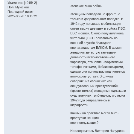
Уважение:
[+915/-2]
Женское лицо войны
Пол:
Мужской
Последний визит:
Женщины попадали на фронт не
2025-06-28 18:15:21
только в добровольном порядке. В
1942 году началась мобилизация
сотен тысяч девушек в войска ПВО,
ВВС и связи. Около полумиллиона
жительниц СССР оказались на
военной службе благодаря
пропагандистам ВЛКСМ. В армии
женщины зачастую замещали
должности вспомогательного
характера, становясь водителями,
телефонистками, библиотекарями,
однако они полностью подчинялись
воинскому уставу. В случае
совершения «воинских или
общеуголовных преступлений»
(кроме тяжких) женщины подлежали
суду военных трибуналов, и с июня
1942 года отправлялись в
штрафбаты.
Какими на практике могли быть
проступки женщин-
военнослужащих?
Исследователь Виктория Чапурина