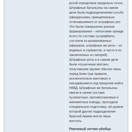
ротой определена предельно точно.
Штрафные батальоны на самом
деле были подразделениями сугубо
офицерскими, принципиально
отличавшимися от штрафных рот.
Это были совершенно разные
формирования – непохожие прежде
всего по составу (штрафбаты
состояли из разжалованных
офицеров, штрафные же роты – из
рядовых и сержантов, а часто и из
заключенных из лагерей).
Штрафные роты и в самом деле
были «пушечным мясом»,
получавшим оружие обычно лишь
перед боем (как правило,
исключительно винтовки) и
находившимся под прицелом войск
НКВД. Штрафные же батальоны
имели в своем составе
пулеметные, противотанковые и
минометные взводы, проходили
специальную подготовку, об уровне
которой другие подразделения
Красной Армии могли лишь
мечтать.
Ревнивый летчик-убийца