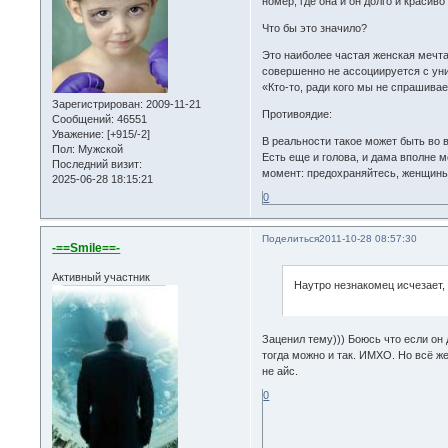
номер, где она и он долго и красив
Что бы это значило?
Это наиболее частая женская мечта 
совершенно не ассоциируется с уни
«Кто-то, ради кого мы не спрашивае
Зарегистрирован
: 2009-11-21
Противоядие:
Сообщений:
46551
Уважение:
[+915/-2]
В реальности такое может быть во 
Пол:
Мужской
Есть еще и голова, и дама вполне 
Последний визит:
момент: предохраняйтесь, женщины,
2025-06-28 18:15:21
0
Поделиться
2011-10-28 08:57:30
-==Smile==-
Активный участник
Наутро незнакомец исчезает, 
Заценил тему))) Боюсь что если он 
тогда можно и так. ИМХО. Но всё же
не айс.
0