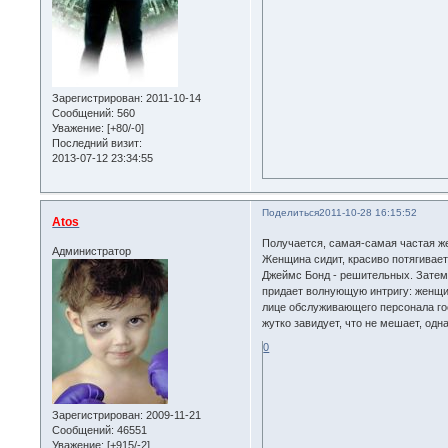
Зарегистрирован
: 2011-10-14
Сообщений:
560
Уважение:
[+80/-0]
Последний визит:
2013-07-12 23:34:55
Поделиться
2011-10-28 16:15:52
Atos
Получается, самая-самая частая ж
Администратор
Женщина сидит, красиво потягивае
Джеймс Бонд - решительных. Затем 
придает волнующую интригу: женщи
лице обслуживающего персонала го
жутко завидует, что не мешает, од
0
Зарегистрирован
: 2009-11-21
Сообщений:
46551
Уважение:
[+915/-2]