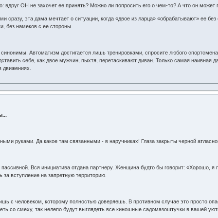
: вдруг ОН не захочет ее принять? Можно ли попросить его о чем-то? А что он может
и сразу, эта дама мечтает о ситуации, когда «двое из ларца» «обрабатывают» ее без
, без намеков с ее стороны.
е синонимы. Автоматизм достигается лишь тренировками, спросите любого спортсмена. 
дставить себе, как двое мужчин, пыхтя, перетаскивают диван. Только самая наивная д
в движениях.
...
ыми руками. Да какое там связанными - в наручниках! Глаза закрыты черной атласной
пассивной. Вся инициатива отдана партнеру. Женщина будто бы говорит: «Хорошо, я по
ь за вступление на запретную территорию.
лишь с человеком, которому полностью доверяешь. В противном случае это просто оп
еть со смеху, так нелепо будут выглядеть все киношные садомазоштучки в вашей уют