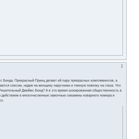
7
с Бонда. Прекрасный Принц делает ей пару прекрасных комплиментов, а
аются сексом, надев на женщину наручники и темную повязку на глаза. Что
о Решительный Джеймс Бонд? А в это время шокированная общественность в
я действием в многочисленные замочные скважины коварного номера и
оз.