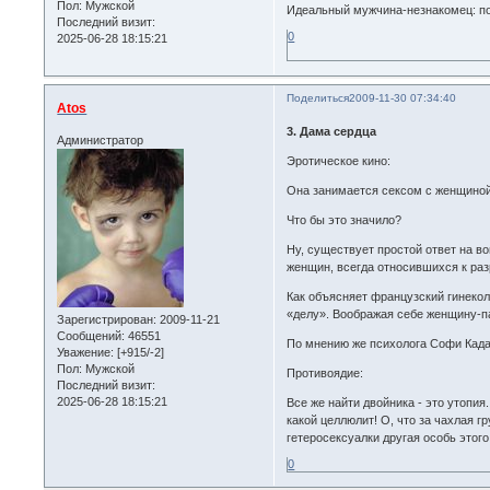
Пол:
Мужской
Идеальный мужчина-незнакомец: пос
Последний визит:
0
2025-06-28 18:15:21
Поделиться
2009-11-30 07:34:40
Atos
3. Дама сердца
Администратор
Эротическое кино:
Она занимается сексом с женщиной 
Что бы это значило?
Ну, существует простой ответ на 
женщин, всегда относившихся к раз
Как объясняет французский гинекол
«делу». Воображая себе женщину-па
Зарегистрирован
: 2009-11-21
Сообщений:
46551
По мнению же психолога Софи Кадал
Уважение:
[+915/-2]
Пол:
Мужской
Противоядие:
Последний визит:
2025-06-28 18:15:21
Все же найти двойника - это утопия
какой целлюлит! О, что за чахлая 
гетеросексуалки другая особь этого
0