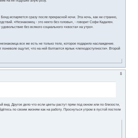
авив на ее подушке алую розу.
Бонд испаряется сразу после прекрасной ночи. Эта ночь, как ни странно,
ствий. «Незнакомец - это некто без головы», - говорит Софи Кадален.
 удовольствие без всякого социального «хвоста» на утро».
незнакомца все же есть не только тело, которое подарило наслаждение.
г поневоле ощутит, что на ней болтается ярлык «легкодоступности». Второй
6
ый вид. Другое дело что если цветы растут прям под окном или по близости,
йдётесь по своим жизням как на работу. Проснуться утром в пустой постели