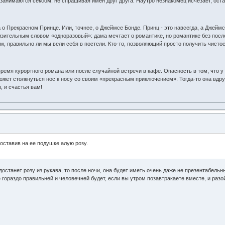
о занимаются сексом, не спрашивая имен друг друга. Наутро незнакомец исчезает, ост
о Прекрасном Принце. Или, точнее, о Джеймсе Бонде. Принц - это навсегда, а Джеймс 
зительным словом «одноразовый»: дама мечтает о романтике, но романтике без послед
м, правильно ли мы вели себя в постели. Кто-то, позволяющий просто получить чистое
время курортного романа или после случайной встречи в кафе. Опасность в том, что у 
может столкнуться нос к носу со своим «прекрасным приключением». Тогда-то она вдру
 и счастья вам!
оставив на ее подушке алую розу.
достанет розу из рукава, то после ночи, она будет иметь очень даже не презентабельн
 гораздо правильней и человечней будет, если вы утром позавтракаете вместе, и разо