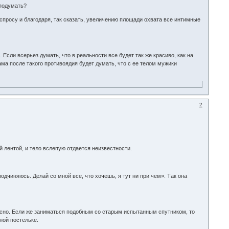
 подумать?
 спросу и благодаря, так сказать, увеличению площади охвата все интимные
Если всерьез думать, что в реальности все будет так же красиво, как на
ама после такого противоядия будет думать, что с ее телом мужики
2
 лентой, и тело вслепую отдается неизвестности.
дчиняюсь. Делай со мной все, что хочешь, я тут ни при чем». Так она
асно. Если же заниматься подобным со старым испытанным спутником, то
ной постельке.