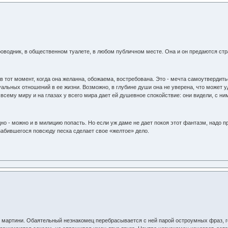
проводник, в общественном туалете, в любом публичном месте. Она и он предаются с
в тот момент, когда она желанна, обожаема, востребована. Это - мечта самоутверди
уальных отношений в ее жизни. Возможно, в глубине души она не уверена, что может уде
всему миру и на глазах у всего мира дает ей душевное спокойствие: они видели, с ним
 - можно и в милицию попасть. Но если уж даме не дает покоя этот фантазм, надо пре
забившегося повсюду песка сделает свое «желтое» дело.
 мартини. Обаятельный незнакомец перебрасывается с ней парой остроумных фраз, го