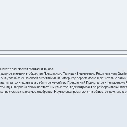
енская эротическая фантазия такова:
т дорогое мартини в обществе Прекрасного Принца и Неимоверно Решительного Джейм
они увлекают ее за собой в гостиничный номер, где втроем долго и решительно заним
на пытается угадать для себя - где же сейчас Прекрасный Принц, а где - Неимоверн
стиницы, забросив своих несчастных клиентов, подсматривает за разворачивающимс
нако, высказывать горячее одобрение. Наутро она просыпается в обществе двух алых р