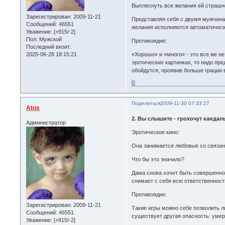
Выплеснуть все желания ей страшно
Зарегистрирован
: 2009-11-21
Представляя себя с двумя мужчинам
Сообщений:
46551
желания исполняются автоматически
Уважение:
[+915/-2]
Пол:
Мужской
Противоядие:
Последний визит:
2025-06-28 18:15:21
«Хорошо» и «много» - это все же н
эротических картинках, то надо пре
обойдутся, проявив больше грации 
0
Поделиться
2009-11-30 07:33:27
Atos
2. Вы слышите - грохочут кандалы
Администратор
Эротическое кино:
Она занимается любовью со связанн
Что бы это значило?
Дама снова хочет быть совершенно 
снимает с себя всю ответственност
Противоядие:
Зарегистрирован
: 2009-11-21
Такие игры можно себе позволить 
Сообщений:
46551
существует другая опасность: умер
Уважение:
[+915/-2]