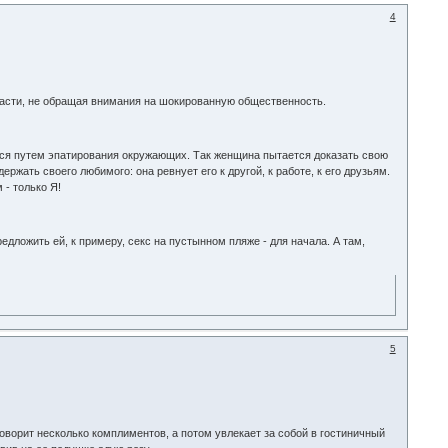
4
трасти, не обращая внимания на шокированную общественность.
ться путем эпатирования окружающих. Так женщина пытается доказать свою
ржать своего любимого: она ревнует его к другой, к работе, к его друзьям.
 - только Я!
дложить ей, к примеру, секс на пустынном пляже - для начала. А там,
5
ворит несколько комплиментов, а потом увлекает за собой в гостиничный