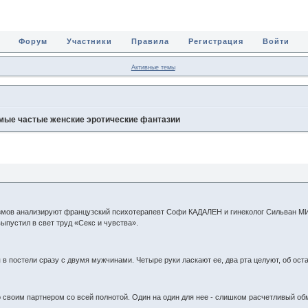
Форум
Участники
Правила
Регистрация
Войти
Активные темы
мые частые женские эротические фантазии
мов анализируют французский психотерапевт Софи КАДАЛЕН и гинеколог Сильван МИ
ыпустил в свет труд «Секс и чувства».
 в постели сразу с двумя мужчинами. Четыре руки ласкают ее, два рта целуют, об ос
 своим партнером со всей полнотой. Один на один для нее - слишком расчетливый обме