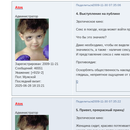
Поделиться
2009-11-30 07:35:06
Atos
4. Выступление на публике
Администратор
Эротическое кино:
Секс в поезде, когда может войти 
Что бы это значило?
Даме необходимо, чтобы ее видели 
значимость, а также - наличие секс
И представление секса с ним назло 
Противоядие:
Зарегистрирован
: 2009-11-21
Сообщений:
46551
Оскорблять общественность накладно
Уважение:
[+915/-2]
глядишь, неприятное ощущение от 
Пол:
Мужской
Последний визит:
0
2025-06-28 18:15:21
Поделиться
2009-11-30 07:35:22
Atos
5. Привет, прекрасный принц!
Администратор
Эротическое кино:
Женщина сидит, красиво потягивает