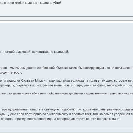
ле ночи любви главное - красиво уйти!
- нежной, ласковой, ослепительно красивой.
вопрос - мы имеем дело с лесбиянкой. Однако каким бы шокирующим это ни показалос
ряду «гетеро».
ог и андролог Сильван Мимун, такая картинка возникает в голове тех дам, которым н
ртнершу, о «деле» как раз думают меньше всего, предпочитая финальной грубой точ
ен, так дама ищет себя саму, собственного двойника - единственное существо на свет
. Гораздо реальнее попасть в ситуацию, подобную той, когда женщины ревниво оглядыв
грудь... Даже если партнерша по эксперименту и проявит такт, только самая уверенна
 же пола - прежде всего соперница, а соперницам толстые ноги не показывают.