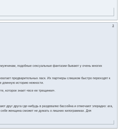
3
ь мужчинам, подобные сексуальные фантазии бывают у очень многих
е хватает предварительных ласк. Их партнеры слишком быстро переходят к
ке длинную историю нежности.
е, которое знает «все ее трещинки».
ают друг друга где-нибудь в раздевалке бассейна и отмечают злорадно: ага,
я в себе женщина сможет не думать о лишних килограммах. Для