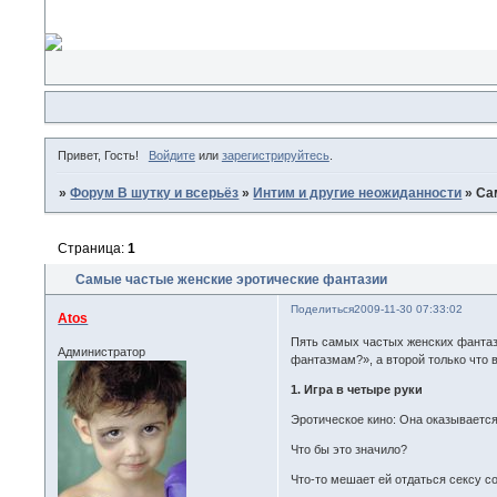
Привет, Гость!
Войдите
или
зарегистрируйтесь
.
»
Форум В шутку и всерьёз
»
Интим и другие неожиданности
»
Са
Страница:
1
Самые частые женские эротические фантазии
Поделиться
2009-11-30 07:33:02
Atos
Пять самых частых женских фантаз
Администратор
фантазмам?», а второй только что в
1. Игра в четыре руки
Эротическое кино: Она оказывается
Что бы это значило?
Что-то мешает ей отдаться сексу со