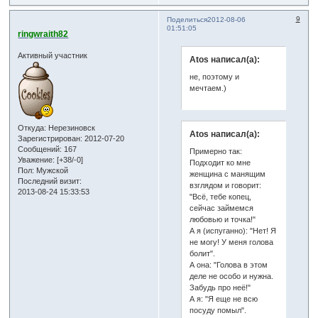
9
Поделиться
2012-08-06
01:51:05
ringwraith82
Активный участник
Atos написал(а):
не, поэтому и
мечтаем.)
Откуда:
Нерезиновск
Atos написал(а):
Зарегистрирован
: 2012-07-20
Сообщений:
167
Примерно так:
Уважение:
[+38/-0]
Подходит ко мне
Пол:
Мужской
женщина с манящим
Последний визит:
взглядом и говорит:
2013-08-24 15:33:53
"Всё, тебе копец,
сейчас займемся
любовью и точка!"
А я (испуганно): "Нет! Я
не могу! У меня голова
болит".
А она: "Голова в этом
деле не особо и нужна.
Забудь про неё!"
А я: "Я еще не всю
посуду помыл".