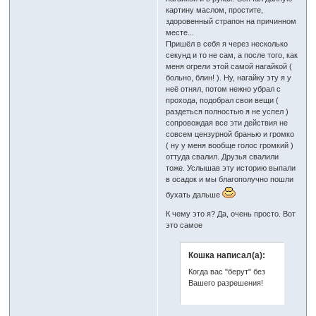
картину маслом, простите,
здоровенный страпон на причинном
месте...
Пришёл в себя я через несколько
секунд и то не сам, а после того, как
меня огрели этой самой нагайкой (
больно, блин! ). Ну, нагайку эту я у
неё отнял, потом нежно убрал с
прохода, подобрал свои вещи (
раздеться полностью я не успел )
сопровождая все эти действия не
совсем цензурной бранью и громко
( ну у меня вообще голос громкий )
оттуда свалил. Друзья свалили
тоже. Услышав эту историю выпали
в осадок и мы благополучно пошли
бухать дальше
К чему это я? Да, очень просто. Вот
это самое
Кошка написал(а):
Когда вас "берут" без
Вашего разрешения!