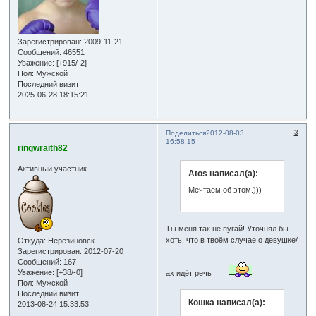
Зарегистрирован
: 2009-11-21
Сообщений:
46551
Уважение:
[+915/-2]
Пол:
Мужской
Последний визит:
2025-06-28 18:15:21
3
Поделиться
2012-08-03
16:58:15
ringwraith82
Активный участник
Atos написал(а):
Мечтаем об этом.)))
Ты меня так не пугай! Уточнял бы
хоть, что в твоём случае о девушке/
Откуда:
Нерезиновск
Зарегистрирован
: 2012-07-20
Сообщений:
167
Уважение:
[+38/-0]
ах идёт речь
Пол:
Мужской
Последний визит:
Кошка написал(а):
2013-08-24 15:33:53