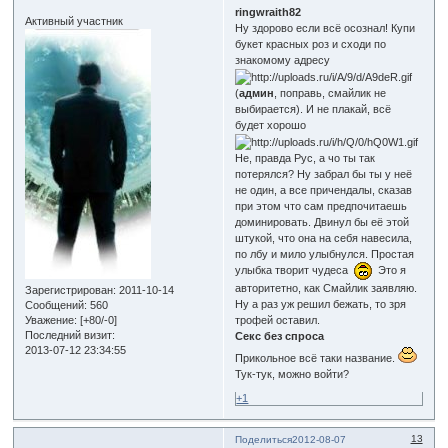
ringwraith82
Активный участник
Ну здорово если всё осознал! Купи
букет красных роз и сходи по
знакомому адресу
(
админ
, поправь, смайлик не
выбирается). И не плакай, всё
будет хорошо
Не, правда Рус, а чо ты так
потерялся? Ну забрал бы ты у неё
не один, а все причендалы, сказав
при этом что сам предпочитаешь
доминировать. Двинул бы её этой
штукой, что она на себя навесила,
по лбу и мило улыбнулся. Простая
улыбка творит чудеса
Это я
авторитетно, как Смайлик заявляю.
Зарегистрирован
: 2011-10-14
Ну а раз уж решил бежать, то зря
Сообщений:
560
Уважение:
[+80/-0]
трофей оставил.
Последний визит:
Секс без спроса
2013-07-12 23:34:55
Прикольное всё таки название.
Тук-тук, можно войти?
+1
13
Поделиться
2012-08-07