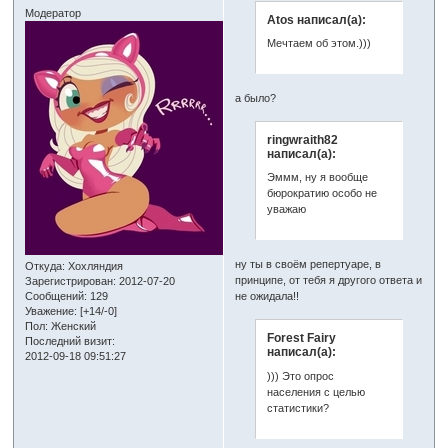
Модератор
Atos написал(а):
Мечтаем об этом.)))
а было?
ringwraith82
написал(а):
Эммм, ну я вообще
бюрократию особо не
уважаю
ну ты в своём репертуаре, в
Откуда:
Хохляндия
принципе, от тебя я другого ответа и
Зарегистрирован
: 2012-07-20
не ожидала!!
Сообщений:
129
Уважение:
[+14/-0]
Пол:
Женский
Forest Fairy
Последний визит:
написал(а):
2012-09-18 09:51:27
))) Это опрос
населения с целью
статистики?