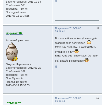
0
Зарегистрирован
: 2011-10-14
Сообщений:
560
Уважение:
[+80/-0]
Последний визит:
2013-07-12 23:34:55
11
Поделиться
2012-08-06
16:17:41
ringwraith82
Вот жешь блин, а! А ещё и негодяй
Активный участник
такой из себя получаюся
Меня там чуть не... ( даже думать
страшно ) а тут
Кстати, на счёт инвентаря. Оставил
сей девайс в корридоре
Откуда:
Нерезиновск
0
Зарегистрирован
: 2012-07-20
Сообщений:
167
Уважение:
[+38/-0]
Пол:
Мужской
Последний визит:
2013-08-24 15:33:53
12
Поделиться
2012-08-07
16:08:44
-==Smile==-