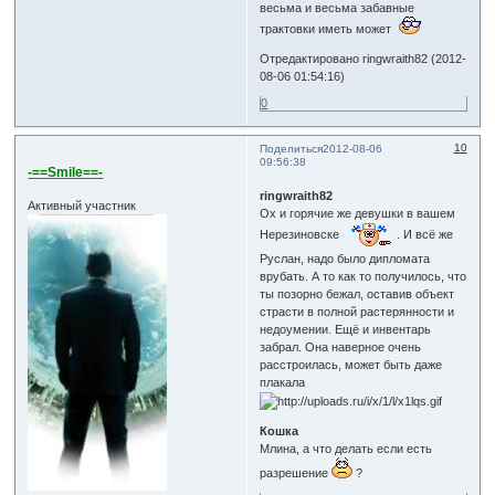
весьма и весьма забавные
трактовки иметь может
Отредактировано ringwraith82 (2012-
08-06 01:54:16)
0
10
Поделиться
2012-08-06
09:56:38
-==Smile==-
ringwraith82
Активный участник
Ох и горячие же девушки в вашем
Нерезиновске
. И всё же
Руслан, надо было дипломата
врубать. А то как то получилось, что
ты позорно бежал, оставив объект
страсти в полной растерянности и
недоумении. Ещё и инвентарь
забрал. Она наверное очень
расстроилась, может быть даже
плакала
Кошка
Млина, а что делать если есть
разрешение
?