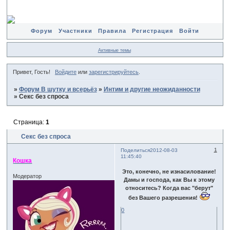
Форум
Участники
Правила
Регистрация
Войти
Активные темы
Привет, Гость!
Войдите
или
зарегистрируйтесь
.
»
Форум В шутку и всерьёз
»
Интим и другие неожиданности
»
Секс без спроса
Страница:
1
Секс без спроса
1
Поделиться
2012-08-03
11:45:40
Кошка
Это, конечно, не изнасилование!
Модератор
Дамы и господа, как Вы к этому
относитесь? Когда вас "берут"
без Вашего разрешения!
0