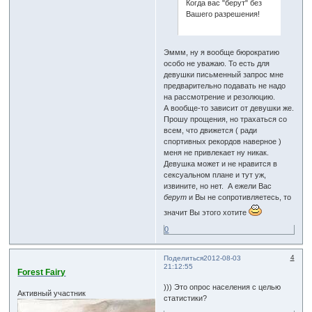
Когда вас "берут" без
Вашего разрешения!
Эммм, ну я вообще бюрократию
особо не уважаю. То есть для
девушки письменный запрос мне
предварительно подавать не надо
на рассмотрение и резолюцию.
А вообще-то зависит от девушки же.
Прошу прощения, но трахаться со
всем, что движется ( ради
спортивных рекордов наверное )
меня не привлекает ну никак.
Девушка может и не нравится в
сексуальном плане и тут уж,
извините, но нет. А ежели Вас
берут
и Вы не сопротивляетесь, то
значит Вы этого хотите
0
4
Поделиться
2012-08-03
21:12:55
Forest Fairy
))) Это опрос населения с целью
Активный участник
статистики?