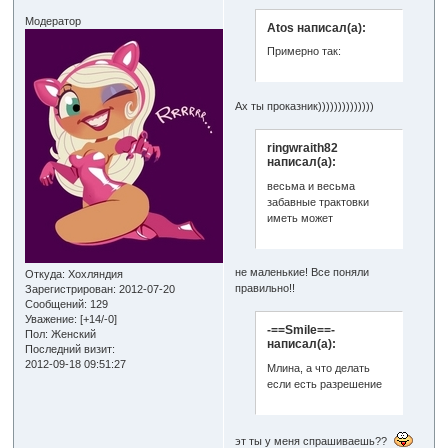
Модератор
Atos написал(а):
Примерно так:
Ах ты проказник))))))))))))))
ringwraith82
написал(а):
весьма и весьма
забавные трактовки
иметь может
не маленькие! Все поняли
Откуда:
Хохляндия
правильно!!
Зарегистрирован
: 2012-07-20
Сообщений:
129
Уважение:
[+14/-0]
-==Smile==-
Пол:
Женский
написал(а):
Последний визит:
2012-09-18 09:51:27
Млина, а что делать
если есть разрешение
эт ты у меня спрашиваешь??