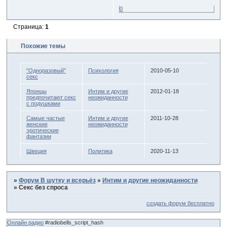
0
Страница:
1
Похожие темы
"Одноразовый"
Психология
2010-05-10
секс
Японцы
Интим и другие
2012-01-18
предпочитают секс
неожиданности
с подушками
Самые частые
Интим и другие
2011-10-28
женские
неожиданности
эротические
фантазии
Швеция
Политика
2020-11-13
»
Форум В шутку и всерьёз
»
Интим и другие неожиданности
»
Секс без спроса
создать форум бесплатно
Онлайн радио
#radiobells_script_hash