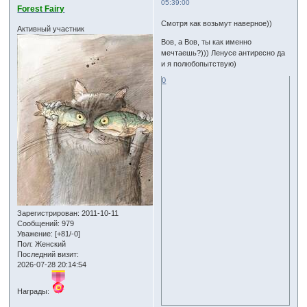
05:39:00
Forest Fairy
Смотря как возьмут наверное))
Активный участник
Вов, а Вов, ты как именно
мечтаешь?))) Ленусе антиресно да
и я полюбопытствую)
0
Зарегистрирован
: 2011-10-11
Сообщений:
979
Уважение:
[+81/-0]
Пол:
Женский
Последний визит:
2026-07-28 20:14:54
Награды: