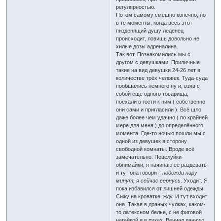
регулярностью.
Потом самому смешно конечно, но
в те моменты, когда весь этот
пизденящий душу леденец
происходит, ловишь довольно не
хилые дозы адреналина.
Так вот. Познакомились мы с
другом с девушками. Приличные
такие на вид девушки 24-26 лет в
количестве трёх человек. Туда-суда
пообщались немного ну и, взяв с
собой ещё одного товарища,
поехали в гости к ним ( собственно
они сами и пригласили ). Всё шло
даже более чем удачно ( по крайней
мере для меня ) до определённого
момента. Где-то ночью пошли мы с
одной из девушек в сторону
свободной комнаты. Вроде всё
замечательно. Поцелуйки-
обнимайки, я начинаю её раздевать
и тут она говорит:
подожди пару
минут, я сейчас вернусь
. Уходит. Я
пока избавился от лишней одежды.
Сижу на кроватке, жду. И тут входит
она. Такая в драных чулках, каком-
то латексном белье, с не фиговой
нагайкой и в руках. Венчал данную