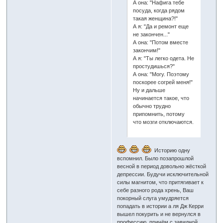
А она: "Нафига тебе
посуда, когда рядом
такая женщина?!"
А я: "Да и ремонт еще
не закончен..."
А она: "Потом вместе
закончим!"
А я: "Ты легко одета. Не
простудишься?"
А она: "Могу. Поэтому
поскорее согрей меня!"
Ну и дальше
начинается такое, что
обычно трудно
припомнить, потому
что мозги отключаются.
Историю одну
вспомнил. Было позапрошлой
весной в период довольно жёсткой
депрессии. Будучи исключительной
силы магнитом, что притягивает к
себе разного рода хрень, Ваш
покорный слуга умудряется
попадать в истории а ля Дж Керри
вышел покурить и не вернулся в
профессию, причём с завидной