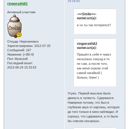
16:18:54
ringwraith82
Активный участник
-==Smile==-
написал(а):
а чо ты так потерялся?
Откуда:
Нерезиновск
ringwraith82
Зарегистрирован
: 2012-07-20
написал(а):
Сообщений:
167
Уважение:
[+38/-0]
Пришёл в себя я через
Пол:
Мужской
несколько секунд и то
Последний визит:
не сам, а после того,
2013-08-24 15:33:53
как меня огрели этой
самой нагайкой (
больно, блин! ).
Угумс. Первой мыслью было
двинуть в челюсть. Сдержался.
Наверное потому, что был в
глубоком акуе от картины, которую
до того только в кино наблюдал. И
хорошо, что сдержался, а то было
бы совсем нехорошо.