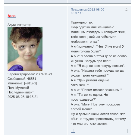
8
Поделиться
2012-08-06
00:37:10
Atos
Примерно так:
Администратор
Подходит ко мне женщина с
манящим взглядом и говорит: "Всё,
тебе копец, сейчас займемся
любовью и точка!"
А я (испуганно): "Нет! Я не могу! У
меня голова болит".
А она: "Голова в этом деле не особо
и нужна. Забудь про неё!"
А я: "Я еще не всю посуду помыл".
А она: "Нафига тебе посуда, когда
Зарегистрирован
: 2009-11-21
рядом такая женщина?!"
Сообщений:
46551
А я: "Да и ремонт еще не
Уважение:
[+915/-2]
закончен..."
Пол:
Мужской
А она: "Потом вместе закончим!"
Последний визит:
А я: "Ты легко одета. Не
2025-06-28 18:15:21
простудишься?"
А она: "Могу. Поэтому поскорее
согрей меня!"
Ну и дальше начинается такое, что
обычно трудно припомнить, потому
что мозги отключаются.
+1