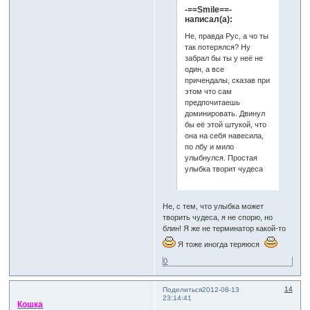
-==Smile==-
написал(а):
Не, правда Рус, а чо ты
так потерялся? Ну
забрал бы ты у неё не
один, а все
причендалы, сказав при
этом что сам
предпочитаешь
доминировать. Двинул
бы её этой штукой, что
она на себя навесила,
по лбу и мило
улыбнулся. Простая
улыбка творит чудеса
Не, с тем, что улыбка может
творить чудеса, я не спорю, но
блин! Я же не терминатор какой-то
Я тоже иногда теряюся
0
14
Поделиться
2012-08-13
23:14:41
Кошка