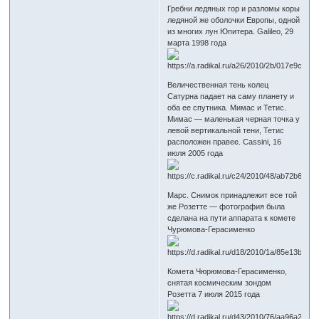
Гребни ледяных гор и разломы коры
ледяной же оболочки Европы, одной
из многих лун Юпитера. Galileo, 29
марта 1998 года
Величественная тень колец
Сатурна падает на саму планету и
оба ее спутника. Мимас и Тетис.
Мимас — маленькая черная точка у
левой вертикальной тени, Тетис
расположен правее. Cassini, 16
июля 2005 года
Марс. Снимок принадлежит все той
же Розетте — фотография была
сделана на пути аппарата к комете
Чурюмова-Герасименко
Комета Чюрюмова-Герасименко,
снятая космическим зондом
Розетта 7 июля 2015 года