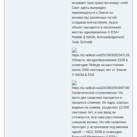
искажает пространство вокруг себя.
Свет здесь вынужден
перемещаться к Земле по
множеству различных путей,
создавая впечатление, будто
объект находится в нескольких
местах одновременно © ESA /
Hubble & NASA, Acknowledgement:
Judy Schmidt
Область звездообразования S106 в
созвездии Лебедя на расстоянии
около 3300 световых лет от Земли
© NASA & ESA
Галактическое столкновение. На
фото две галактики находятся в
процессе слияния. Их ядра, хорошо
видные на снимке, разделяет 13 000
световых лет, и они вряд ли
столкнутся, все-таки расстояние
слишком велико. Но обе галактики
проходят у астрономов под именем
одной — NGC 5256 в созвездии
Большой Медведицы © ESA /