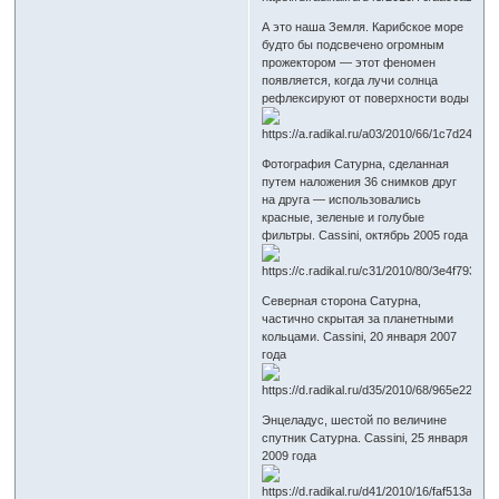
А это наша Земля. Карибское море
будто бы подсвечено огромным
прожектором — этот феномен
появляется, когда лучи солнца
рефлексируют от поверхности воды
Фотография Сатурна, сделанная
путем наложения 36 снимков друг
на друга — использовались
красные, зеленые и голубые
фильтры. Cassini, октябрь 2005 года
Северная сторона Сатурна,
частично скрытая за планетными
кольцами. Cassini, 20 января 2007
года
Энцеладус, шестой по величине
спутник Сатурна. Cassini, 25 января
2009 года