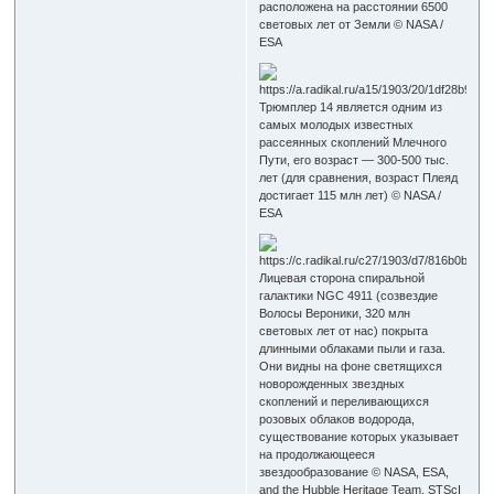
расположена на расстоянии 6500
световых лет от Земли © NASA /
ESA
Трюмплер 14 является одним из
самых молодых известных
рассеянных скоплений Млечного
Пути, его возраст — 300-500 тыс.
лет (для сравнения, возраст Плеяд
достигает 115 млн лет) © NASA /
ESA
Лицевая сторона спиральной
галактики NGC 4911 (созвездие
Волосы Вероники, 320 млн
световых лет от нас) покрыта
длинными облаками пыли и газа.
Они видны на фоне светящихся
новорожденных звездных
скоплений и переливающихся
розовых облаков водорода,
существование которых указывает
на продолжающееся
звездообразование © NASA, ESA,
and the Hubble Heritage Team, STScI