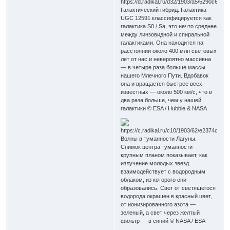
Галактический гибрид. Галактика
UGC 12591 классифицируется как
галактика S0 / Sa, это нечто среднее
между линзовидной и спиральной
галактиками. Она находится на
расстоянии около 400 млн световых
лет от нас и невероятно массивна
— в четыре раза больше массы
нашего Млечного Пути. Вдобавок
она и вращается быстрее всех
известных — около 500 км/с, что в
два раза больше, чем у нашей
галактики © ESA / Hubble & NASA
Волны в туманности Лагуны.
Снимок центра туманности
крупным планом показывает, как
излучение молодых звезд
взаимодействует с водородным
облаком, из которого они
образовались. Свет от светящегося
водорода окрашен в красный цвет,
от ионизированного азота —
зеленый, а свет через желтый
фильтр — в синий © NASA / ESA