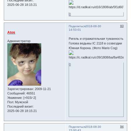
Последний визит:
2025-06-28 18:15:21
0
93
Поделиться
2018-08-30
14:53:01
Atos
Ригель и отражательная туманность
Администратор
Голова ведьмы IC 2118 в созвездии
Южная Корона. (Фото Mario Cog)
0
Зарегистрирован
: 2009-11-21
Сообщений:
46551
Уважение:
[+915/-2]
Пол:
Мужской
Последний визит:
2025-06-28 18:15:21
94
Поделиться
2018-08-30
15:00:43