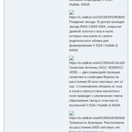
Hubble, NASA
Рождение звезды. В центре молодая
звезда IRAS 14568-6304, покрытая
дымкой золотого газа и пыли,
которые она взяла из своего
родительского облака для
формирования © ESA / Hubble &
NASA
Галактики Антенны (NGC 4038/NGC
4039) — две взаимодействующие
галактики в созвездии Ворона на
расстоянии 65 млн световых лет от
нас. Столкновение облаков их газа
и пыли в присутствии магнитного
поля приводит к увеличению темпа
образования звезд в этом месте
вселенной © ESA / Hubble & NASA
Туманность Бумеранг. Расположена
на расстоянии 5000 световых лет.
Каждый «лепесток» ее