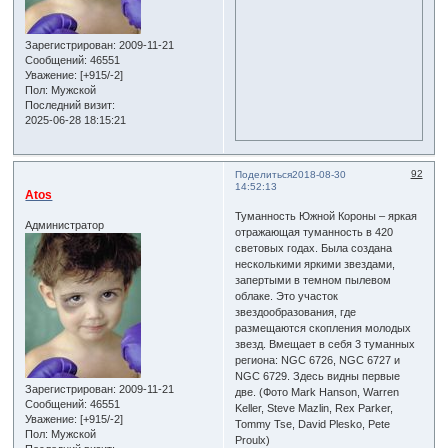
Зарегистрирован
: 2009-11-21
Сообщений:
46551
Уважение:
[+915/-2]
Пол:
Мужской
Последний визит:
2025-06-28 18:15:21
92
Поделиться
2018-08-30
14:52:13
Atos
Туманность Южной Короны – яркая
Администратор
отражающая туманность в 420
световых годах. Была создана
несколькими яркими звездами,
запертыми в темном пылевом
облаке. Это участок
звездообразования, где
размещаются скопления молодых
звезд. Вмещает в себя 3 туманных
региона: NGC 6726, NGC 6727 и
NGC 6729. Здесь видны первые
Зарегистрирован
: 2009-11-21
две. (Фото Mark Hanson, Warren
Сообщений:
46551
Keller, Steve Mazlin, Rex Parker,
Уважение:
[+915/-2]
Tommy Tse, David Plesko, Pete
Пол:
Мужской
Proulx)