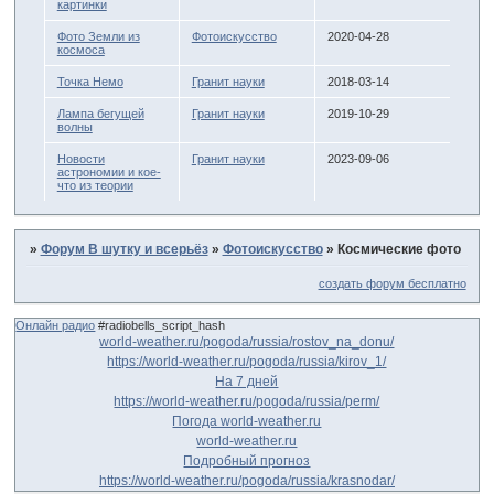
картинки
Фото Земли из
Фотоискусство
2020-04-28
космоса
Точка Немо
Гранит науки
2018-03-14
Лампа бегущей
Гранит науки
2019-10-29
волны
Новости
Гранит науки
2023-09-06
астрономии и кое-
что из теории
»
Форум В шутку и всерьёз
»
Фотоискусство
»
Космические фото
создать форум бесплатно
Онлайн радио
#radiobells_script_hash
world-weather.ru/pogoda/russia/rostov_na_donu/
https://world-weather.ru/pogoda/russia/kirov_1/
На 7 дней
https://world-weather.ru/pogoda/russia/perm/
Погода world-weather.ru
world-weather.ru
Подробный прогноз
https://world-weather.ru/pogoda/russia/krasnodar/