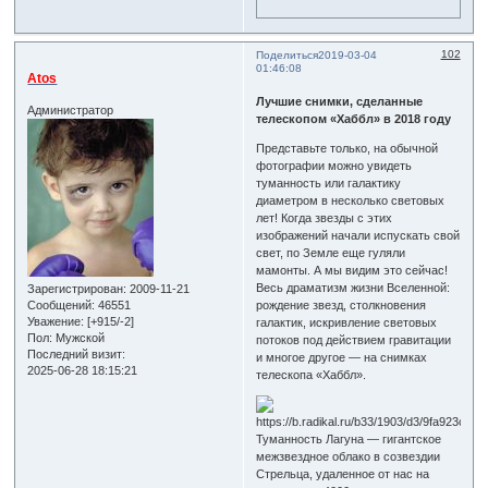
102
Поделиться
2019-03-04
01:46:08
Atos
Лучшие снимки, сделанные
Администратор
телескопом «Хаббл» в 2018 году
Представьте только, на обычной
фотографии можно увидеть
туманность или галактику
диаметром в несколько световых
лет! Когда звезды с этих
изображений начали испускать свой
свет, по Земле еще гуляли
мамонты. А мы видим это сейчас!
Весь драматизм жизни Вселенной:
Зарегистрирован
: 2009-11-21
рождение звезд, столкновения
Сообщений:
46551
Уважение:
[+915/-2]
галактик, искривление световых
Пол:
Мужской
потоков под действием гравитации
Последний визит:
и многое другое — на снимках
2025-06-28 18:15:21
телескопа «Хаббл».
Туманность Лагуна — гигантское
межзвездное облако в созвездии
Стрельца, удаленное от нас на