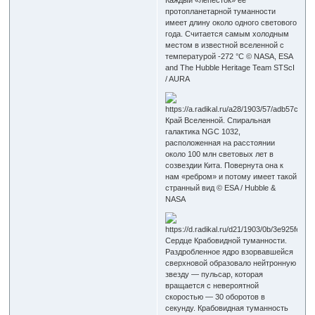
протопланетарной туманности
имеет длину около одного светового
года. Считается самым холодным
местом в известной вселенной с
температурой -272 °C © NASA, ESA
and The Hubble Heritage Team STScI
/ AURA
Край Вселенной. Спиральная
галактика NGC 1032,
расположенная на расстоянии
около 100 млн световых лет в
созвездии Кита. Повернута она к
нам «ребром» и потому имеет такой
странный вид © ESA / Hubble &
NASA
Сердце Крабовидной туманности.
Раздробленное ядро ​​взорвавшейся
сверхновой образовало нейтронную
звезду — пульсар, которая
вращается с невероятной
скоростью — 30 оборотов в
секунду. Крабовидная туманность