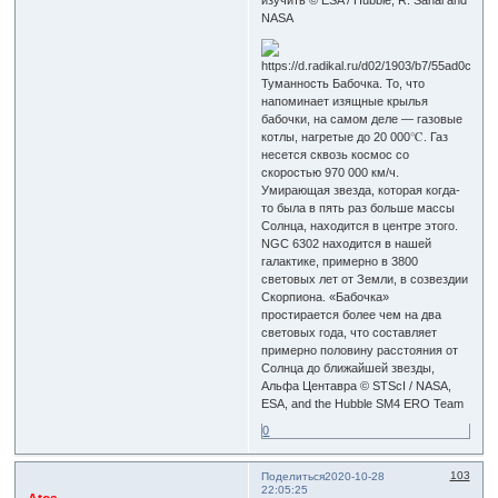
NASA
Туманность Бабочка. То, что
напоминает изящные крылья
бабочки, на самом деле — газовые
котлы, нагретые до 20 000℃. Газ
несется сквозь космос со
скоростью 970 000 км/ч.
Умирающая звезда, которая когда-
то была в пять раз больше массы
Солнца, находится в центре этого.
NGC 6302 находится в нашей
галактике, примерно в 3800
световых лет от Земли, в созвездии
Скорпиона. «Бабочка»
простирается более чем на два
световых года, что составляет
примерно половину расстояния от
Солнца до ближайшей звезды,
Альфа Центавра © STScI / NASA,
ESA, and the Hubble SM4 ERO Team
0
103
Поделиться
2020-10-28
22:05:25