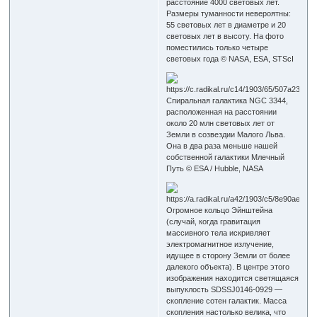
расстояние 4000 световых лет.
Размеры туманности невероятны:
55 световых лет в диаметре и 20
световых лет в высоту. На фото
поместились только четыре
световых года © NASA, ESA, STScI
Спиральная галактика NGC 3344,
расположенная на расстоянии
около 20 млн световых лет от
Земли в созвездии Малого Льва.
Она в два раза меньше нашей
собственной галактики Млечный
Путь © ESA / Hubble, NASA
Огромное кольцо Эйнштейна
(случай, когда гравитация
массивного тела искривляет
электромагнитное излучение,
идущее в сторону Земли от более
далекого объекта). В центре этого
изображения находится светящаяся
выпуклость SDSSJ0146-0929 —
скопление сотен галактик. Масса
скопления настолько велика, что