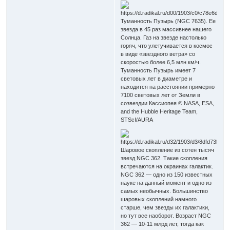
Туманность Пузырь (NGC 7635). Ее
звезда в 45 раз массивнее нашего
Солнца. Газ на звезде настолько
горяч, что улетучивается в космос
в виде «звездного ветра» со
скоростью более 6,5 млн км/ч.
Туманность Пузырь имеет 7
световых лет в диаметре и
находится на расстоянии примерно
7100 световых лет от Земли в
созвездии Кассиопея © NASA, ESA,
and the Hubble Heritage Team,
STScI/AURA
Шаровое скопление из сотен тысяч
звезд NGC 362. Такие скопления
встречаются на окраинах галактик.
NGC 362 — одно из 150 известных
науке на данный момент и одно из
самых необычных. Большинство
шаровых скоплений намного
старше, чем звезды их галактики,
но тут все наоборот. Возраст NGC
362 — 10-11 млрд лет, тогда как