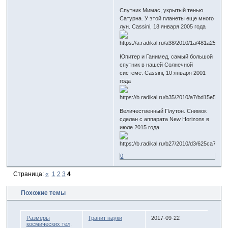
Спутник Мимас, укрытый тенью
Сатурна. У этой планеты еще много
лун. Cassini, 18 января 2005 года
Юпитер и Ганимед, самый большой
спутник в нашей Солнечной
системе. Cassini, 10 января 2001
года
Величественный Плутон. Снимок
сделан с аппарата New Horizons в
июле 2015 года
0
Страница:
«
1
2
3
4
Похожие темы
Размеры
Гранит науки
2017-09-22
космических тел,