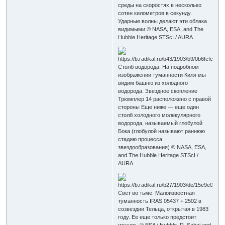
среды на скоростях в несколько
сотен километров в секунду.
Ударные волны делают эти облака
видимыми © NASA, ESA, and The
Hubble Heritage STScI / AURA
Столб водорода. На подробном
изображении туманности Киля мы
видим башню из холодного
водорода. Звездное скопление
Трюмплер 14 расположено с правой
стороны Еще ниже — еще один
столб холодного молекулярного
водорода, называемый глобулой
Бока (глобулой называют раннюю
стадию процесса
звездообразования) © NASA, ESA,
and The Hubble Heritage STScI /
AURA
Свет во тьме. Малоизвестная
туманность IRAS 05437 + 2502 в
созвездии Тельца, открытая в 1983
году. Ее еще только предстоит
изучить © ESA / Hubble, R. Sahai and