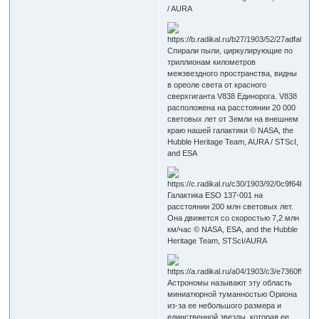
/ AURA
Спирали пыли, циркулирующие по
триллионам километров
межзвездного пространства, видны
в ореоле света от красного
сверхгиганта V838 Единорога. V838
расположена на расстоянии 20 000
световых лет от Земли на внешнем
краю нашей галактики © NASA, the
Hubble Heritage Team, AURA / STScI,
and ESA
Галактика ESO 137-001 на
расстоянии 200 млн световых лет.
Она движется со скоростью 7,2 млн
км/час © NASA, ESA, and the Hubble
Heritage Team, STScI/AURA
Астрономы называют эту область
миниатюрной туманностью Ориона
из-за ее небольшого размера и
единственной звезды, которая ее