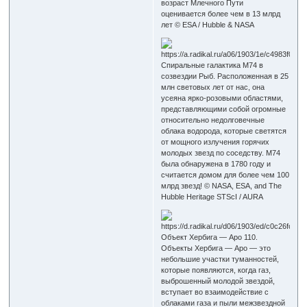
возраст Млечного Пути
оценивается более чем в 13 млрд
лет © ESA / Hubble & NASA
Спиральные галактика M74 в
созвездии Рыб. Расположенная в 25
млн световых лет от нас, она
усеяна ярко-розовыми областями,
представляющими собой огромные
относительно недолговечные
облака водорода, которые светятся
от мощного излучения горячих
молодых звезд по соседству. M74
была обнаружена в 1780 году и
считается домом для более чем 100
млрд звезд! © NASA, ESA, and The
Hubble Heritage STScI / AURA
Объект Хербига — Аро 110.
Объекты Хербига — Аро — это
небольшие участки туманностей,
которые появляются, когда газ,
выброшенный молодой звездой,
вступает во взаимодействие с
облаками газа и пыли межзвездной