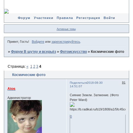
Форум
Участники
Правила
Регистрация
Войти
Активные темы
Привет, Гость!
Войдите
или
зарегистрируйтесь
.
»
Форум В шутку и всерьёз
»
Фотоискусство
»
Космические фото
Страница:
«
1
2
3
4
Космические фото
91
Поделиться
2018-08-30
14:51:07
Atos
Сияние Земли. Затмение. (Фото
Администратор
Peter Ward)
0