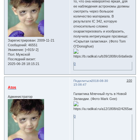
то, что она невероятно яркая, для
ее наблюдения астрономы должны
смотреть через большое
количество материала. В
результате IC 342, которую
относительно сложно
охарактеризовать и изобразить,
получила интригующее прозвище:
Зарегистрирован
: 2009-11-21
«Скрытая галактика». (Фото Tom
Сообщений:
46551
O'Donoghue)
Уважение:
[+915/-2]
Пол:
Мужской
Последний визит:
2025-06-28 18:15:21
0
100
Поделиться
2018-08-30
15:06:47
Atos
Галактика Млечный путь в Новой
Администратор
Зеландии. (Фото Mark Gee)
0