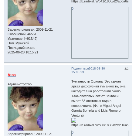
0
Зарегистрирован
: 2009-11-21
Сообщений:
46551
Уважение:
[+915/-2]
Пол:
Мужской
Последний визит:
2025-06-28 18:15:21
96
Поделиться
2018-08-30
15:03:23
Atos
Туманность Ориона. Это самая
Администратор
яркая диффузная туманность, она
находится на расстоянии около
1344 световых лет от Земли и
имеет 33 световых года в
поперечнике. (Фото Miguel Angel
García Borrella and Lluis Romero
Ventura)
0
Зарегистрирован
: 2009-11-21