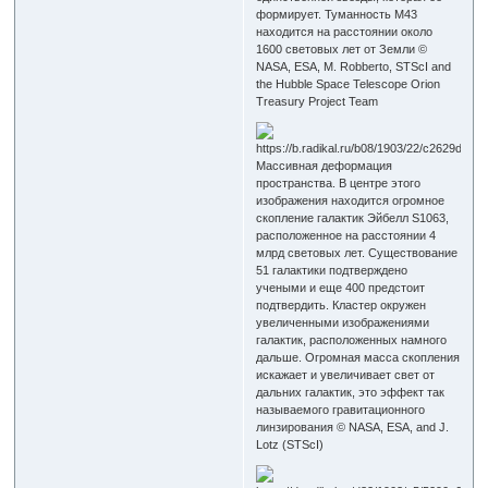
формирует. Туманность M43
находится на расстоянии около
1600 световых лет от Земли ©
NASA, ESA, M. Robberto, STScI and
the Hubble Space Telescope Orion
Treasury Project Team
Массивная деформация
пространства. В центре этого
изображения находится огромное
скопление галактик Эйбелл S1063,
расположенное на расстоянии 4
млрд световых лет. Существование
51 галактики подтверждено
учеными и еще 400 предстоит
подтвердить. Кластер окружен
увеличенными изображениями
галактик, расположенных намного
дальше. Огромная масса скопления
искажает и увеличивает свет от
дальних галактик, это эффект так
называемого гравитационного
линзирования © NASA, ESA, and J.
Lotz (STScI)