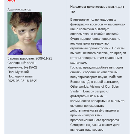
Atos
На самом деле космос выглядит
Администратор
так
В интернете полно красочных
фотографий космоса — на снимках
наша галактика выглядит
ошеломляюще яркой и светлой,
будто подсвеченная специально
несколькими невероятно
огромными прожекторами. Но если
вы хоть немного скептик, то вряд ли
готовы поверить этим красочным
Зарегистрирован
: 2009-11-21
картинкам.
Сообщений:
46551
Уважение:
[+915/-2]
Гораздо правдоподобнее выглядят
Пол:
Мужской
снимки, собранные известным
Последний визит:
популяризатором науки, Майклом
2025-06-28 18:15:21
Бенсоном. Для своей выставки,
Otherworlds: Visions of Our Solar
System, Бенсон запросил
фотографии из NASA —
космические аппараты не очень-то
склонны приукрашать
действительность фильтрами и
прочими хитростями
профессионального фотографа.
Смотрите же, как на самом деле
выглядит наш космос.