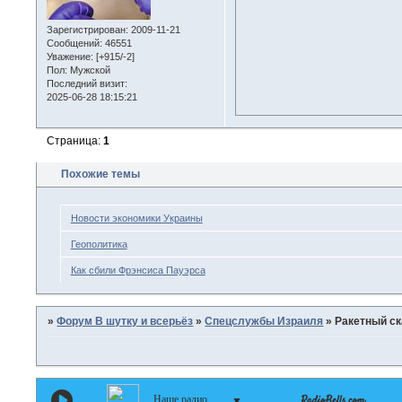
Зарегистрирован
: 2009-11-21
Сообщений:
46551
Уважение:
[+915/-2]
Пол:
Мужской
Последний визит:
2025-06-28 18:15:21
Страница:
1
Похожие темы
Новости экономики Украины
Геополитика
Как сбили Фрэнсиса Пауэрса
»
Форум В шутку и всерьёз
»
Спецслужбы Израиля
»
Ракетный с
Наше радио
▼