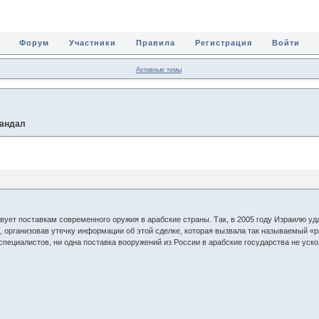
Форум
Участники
Правила
Регистрация
Войти
Активные темы
кандал
ует поставкам современного оружия в арабские страны. Так, в 2005 году Израилю у
, организовав утечку информации об этой сделке, которая вызвала так называемый «р
пециалистов, ни одна поставка вооружений из России в арабские государства не уск