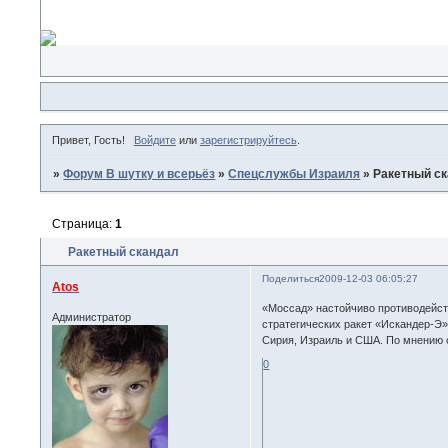
Привет, Гость!
Войдите
или
зарегистрируйтесь
.
»
Форум В шутку и всерьёз
»
Спецслужбы Израиля
»
Ракетный с
Страница:
1
Ракетный скандал
Поделиться
2009-12-03 06:05:27
Atos
«Моссад» настойчиво противодейств
Администратор
стратегических ракет «Искандер-Э»
Сирия, Израиль и США. По мнению с
0