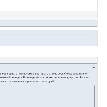
1
далось сорвать планируемую поставку в Сирию российских оперативно-
акетный скандал». В скандал были втянуты четыре государства: Россия,
ользает от внимания израильских спецслужб.