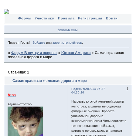
Форум
Участники
Правила
Регистрация
Войти
Активные темы
Привет, Гость!
Войдите
или
зарегистрируйтесь
.
»
Форум В шутку и всерьёз
»
Южная Америка
»
Самая красивая
железная дорога в мире
Страница:
1
Самая красивая железная дорога в мире
1
Поделиться
2014-06-27
04:30:26
Atos
На рельсах этой железной дороги
Администратор
нет страз, а шпалы не содержат
фигурные рисунки. Красота
уникальной дороги в
южноамериканском Чили состоит в
тех потрясающих пейзажах,
которые ее окружают, и панорам
открывающихся видов.