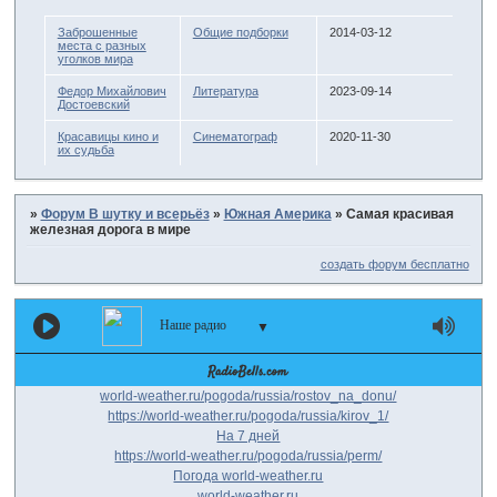
Заброшенные
Общие подборки
2014-03-12
места с разных
уголков мира
Федор Михайлович
Литература
2023-09-14
Достоевский
Красавицы кино и
Синематограф
2020-11-30
их судьба
»
Форум В шутку и всерьёз
»
Южная Америка
»
Самая красивая
железная дорога в мире
создать форум бесплатно
Наше радио
▼
world-weather.ru/pogoda/russia/rostov_na_donu/
https://world-weather.ru/pogoda/russia/kirov_1/
На 7 дней
https://world-weather.ru/pogoda/russia/perm/
Погода world-weather.ru
world-weather.ru