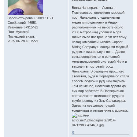
Ветка Чаньяраль – Льянта –
Портерильос, соединяет морской
порт Чаньяраль с удаленными
Зарегистрирован
: 2009-11-21
медными рудниками в Андах,
Сообщений:
46551
Уважение:
[+915/-2]
расположенных на высоте около
Пол:
Мужской
2850 метров над уровнем моря.
Последний визит:
Линия была построена 98 лет тому
2025-06-28 18:15:21
назад компанией «Andes Copper
Mining Company», соединяя медный
рудник и плавильную печь. Далее,
ветка соединяется с основной
железнодорожной системой Чили и
выходит в портовый город
Чаньяраль. В середине прошлого
столетия, руда в Портерильос стала
совсем бедной и рудники закрыли.
Тем не менее, железная дорога до
сих пор работает. В Портерильос
поставляется сжиженная руда по
трубопроводу из Эль-Сальвадора.
Затем из нее делают сухой
концентрат и отправляют к домнам.
0