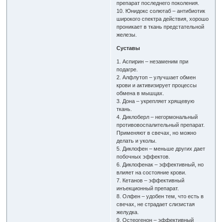
препарат последнего поколения.
10. Юнидокс солютаб – антибиотик
широкого спектра действия, хорошо
проникает в ткань предстательной
железы.
Суставы
1. Аспирин – незаменим при
подагре.
2. Алфлутоп – улучшает обмен
крови и активизирует процессы
обмена в мышцах.
3. Дона – укрепляет хрящевую
ткань.
4. Диклоберл – негормональный
противовоспалительный препарат.
Применяют в свечах, но можно
делать и уколы.
5. Диклофен – меньше других дает
побочных эффектов.
6. Диклофенак – эффективный, но
влияет на состояние крови.
7. Кетанов – эффективный
инъекционный препарат.
8. Олфен – удобен тем, что есть в
свечах, не страдает слизистая
желудка.
9. Остеогенон – эффективный