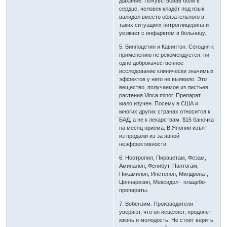
дыхание. Почувствовав боли в
сердце, человек кладёт под язык
валидол вместо обязательного в
таких ситуациях нитроглицерина и
уезжает с инфарктом в больницу.
5. Винпоцетин и Кaвинтон. Сегодня к
применению не рекомендуется: ни
одно доброкачественное
исследование клинически значимых
эффектов у него не выявило. Это
вещество, получаемое из листьев
растения Vinca minor. Препарат
мало изучен. Посему в США и
многих других странах относится к
БАД, а не к лекарствам. $15 баночка
на месяц приема. В Японии изъят
из продажи из-за явной
неэффективности.
6. Ноотропил, Пирацетам, Фезам,
Аминалон, Фенибут, Пантогам,
Пикамилон, Инстенон, Милдронат,
Циннаризин, Мексидол - плацебо-
препараты.
7. Вобензим. Производители
уверяют, что он исцеляет, продляет
жизнь и молодость. Не стоит верить