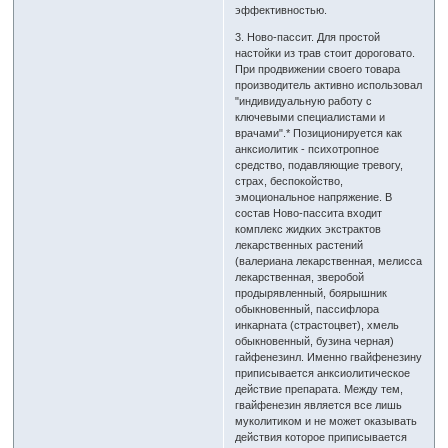
эффективностью.
3. Ново-пассит. Для простой
настойки из трав стоит дороговато.
При продвижении своего товара
производитель активно использовал
"индивидуальную работу с
ключевыми специалистами и
врачами".* Позиционируется как
анксиолитик - психотропное
средство, подавляющие тревогу,
страх, беспокойство,
эмоциональное напряжение. В
состав Ново-пассита входит
комплекс жидких экстрактов
лекарственных растений
(валериана лекарственная, мелиcса
лекарственная, зверобой
продырявленный, боярышник
обыкновенный, пассифлора
инкарната (страстоцвет), хмель
обыкновенный, бузина черная)
гайфенезинл. Именно гвайфенезину
приписывается анксиолитическое
действие препарата. Между тем,
гвайфенезин является все лишь
муколитиком и не может оказывать
действия которое приписывается