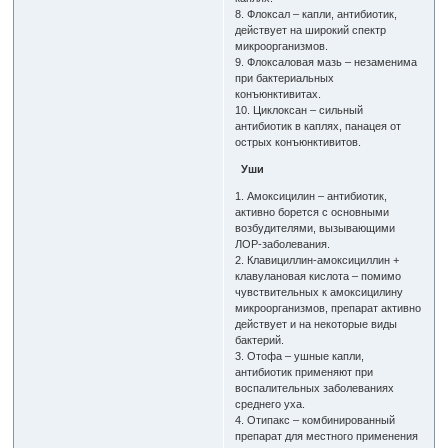
8. Флоксал – капли, антибиотик,
действует на широкий спектр
микроорганизмов.
9. Флоксаловая мазь – незаменима
при бактериальных
конъюнктивитах.
10. Циклоксан – сильный
антибиотик в каплях, панацея от
острых конъюнктивитов.
Уши
1. Амоксицилин – антибиотик,
активно борется с основными
возбудителями, вызывающими
ЛОР-заболевания.
2. Клавициллин-амоксициллин +
клавулановая кислота – помимо
чувствительных к амоксицилину
микроорганизмов, препарат активно
действует и на некоторые виды
бактерий.
3. Отофа – ушные капли,
антибиотик применяют при
воспалительных заболеваниях
среднего уха.
4. Отипакс – комбинированный
препарат для местного применения