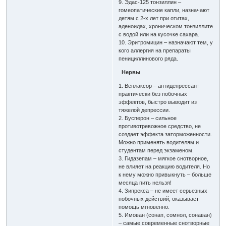
9. Эдас-125 тонзиллин –
гомеопатические капли, назначают
детям с 2-х лет при отитах,
аденоидах, хроническом тонзиллите
с водой или на кусочке сахара.
10. Эритромицин – назначают тем, у
кого аллергия на препараты
пенициллинового ряда.
Нервы
1. Венлаксор – антидепрессант
практически без побочных
эффектов, быстро выводит из
тяжелой депрессии.
2. Бусперон – сильное
противотревожное средство, не
создает эффекта заторможенности.
Можно применять водителям и
студентам перед экзаменом.
3. Гидазепам – мягкое снотворное,
не влияет на реакцию водителя. Но
к нему можно привыкнуть – больше
месяца пить нельзя!
4. Зипрекса – не имеет серьезных
побочных действий, оказывает
помощь мгновенно.
5. Имован (сонап, сомнол, сонаван)
– самые современные снотворные