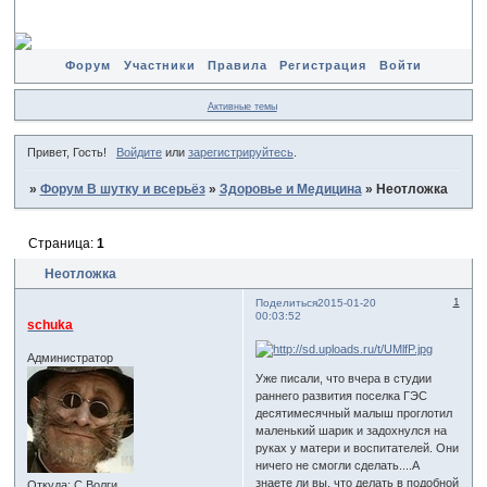
Форум
Участники
Правила
Регистрация
Войти
Активные темы
Привет, Гость!
Войдите
или
зарегистрируйтесь
.
»
Форум В шутку и всерьёз
»
Здоровье и Медицина
»
Неотложка
Страница:
1
Неотложка
1
Поделиться
2015-01-20
00:03:52
schuka
Администратор
Уже писали, что вчера в студии
раннего развития поселка ГЭС
десятимесячный малыш проглотил
маленький шарик и задохнулся на
руках у матери и воспитателей. Они
ничего не смогли сделать....А
знаете ли вы, что делать в подобной
Откуда:
С Волги