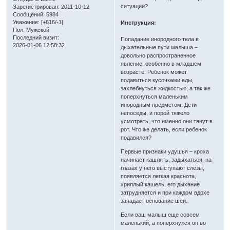
ситуации?
Зарегистрирован
: 2011-10-12
Сообщений:
5984
Уважение:
[+616/-1]
Инструкция:
Пол:
Мужской
Последний визит:
Попадание инородного тела в
2026-01-06 12:58:32
дыхательные пути малыша –
довольно распространенное
явление, особенно в младшем
возрасте. Ребенок может
подавиться кусочками еды,
захлебнуться жидкостью, а так же
поперхнуться маленьким
инородным предметом. Дети
непоседы, и порой тяжело
усмотреть, что именно они тянут в
рот. Что же делать, если ребенок
подавился?
Первые признаки удушья – кроха
начинает кашлять, задыхаться, на
глазах у него выступают слезы,
появляется легкая краснота,
хриплый кашель, его дыхание
затрудняется и при каждом вдохе
западает основание шеи.
Если ваш малыш еще совсем
маленький, а поперхнулся он во