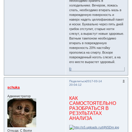
необходимо хранить в
холодильнике. Вечером, ложась
спать, необходимо втирать мазь в
поврежденную поверхность и
наверх надеть целлофановый пакет
и носки. Буквально через пять дней
грибок отступит, старые ногти
слезут, а вырастут новые здоровые.
Ватным тампоном необходимо
втирать в поврежденную
поверхность 20% настойку
прополиса на спирту. Вскоре
поврежденный ноготь слезет, а на
его месте вырастет здоровый.
0
8
Поделиться
2017-03-14
20:04:12
schuka
Администратор
КАК
САМОСТОЯТЕЛЬНО
РАЗОБРАТЬСЯ В
РЕЗУЛЬТАТАХ
АНАЛИЗА
Откуда:
С Волги