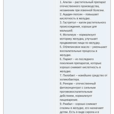
1. Альтан – растительный препарат
отечественного производства,
незаменим при язвенной болезни.
2. Ацидин-пепсин – повышает
кислотность в желудке.
3. Гастритол – капли растительного
происхождения, хороши для
малышей.
4. Мотилиум – нормализует
моторику желудка, улучшает
продвижение пищи по желудку.
5. Облепиховое масло – уменьшает
воспалительные процессы в
желудке.
6. Париет – из последнего
поколения препаратов, которые
хорошо снижают кислотность в
желудке.
7. Пилобакт – новейшее средство от
хеликобактера.
8. Ренорм – отечественный
фитоконцентрат с сильным
противовоспалительным
действием, нормализует
пищеварение.
9. Риабал – хорошо снимает
спазмы в желудке, его назначают
детям. Есть в виде сиропа и в