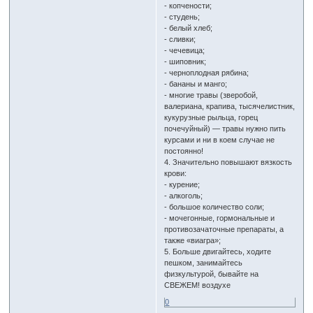
- копчености;
- студень;
- белый хлеб;
- сливки;
- чечевица;
- шиповник;
- черноплодная рябина;
- бананы и манго;
- многие травы (зверобой,
валериана, крапива, тысячелистник,
кукурузные рыльца, горец
почечуйный) — травы нужно пить
курсами и ни в коем случае не
постоянно!
4. Значительно повышают вязкость
крови:
- курение;
- алкоголь;
- большое количество соли;
- мочегонные, гормональные и
противозачаточные препараты, а
также «виагра»;
5. Больше двигайтесь, ходите
пешком, занимайтесь
физкультурой, бывайте на
СВЕЖЕМ! воздухе
0