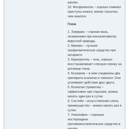
каплях.
10. Фосфалюгель – хорошо снимает
приступы изжоги, менее токсичен,
чем аналоги.
Глаза
1. Зовиракс – глазная мазь,
незаменима при конъюнктивитах
вирусной природы.
2. Квинакс – лучшее
профилактическое средство при
катаракте.
3. Корнерегель – гель, хорошо
восстанавливает слезную пленку на
роговице глаза.
4. Ксалаком – в нем соединены два
препарата ксалатан и тималол. Они
усиливают действие друг друга.
5. Ксалатан (траватан) –
эффективен при глаукоме, можно
капать один раз в сутки.
6. Систейн – искусственная слеза,
преимущество – можно капать раз в
сутки.
7. Униклофен – хорошее
нестероидное
противовоспалительное средство в
каплях.