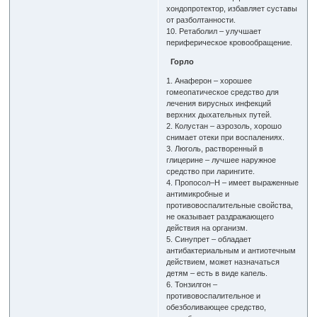
хондопротектор, избавляет суставы
от разболтанности.
10. Ретаболил – улучшает
периферическое кровообращение.
Горло
1. Анаферон – хорошее
гомеопатическое средство для
лечения вирусных инфекций
верхних дыхательных путей.
2. Колустан – аэрозоль, хорошо
снимает отеки при воспалениях.
3. Люголь, растворенный в
глицерине – лучшее наружное
средство при ларингите.
4. Пропосол–Н – имеет выраженные
антимикробные и
противовоспалительные свойства,
не оказывает раздражающего
действия на организм.
5. Синупрет – обладает
антибактериальным и антиотечным
действием, может назначаться
детям – есть в виде капель.
6. Тонзилгон –
противовоспалительное и
обезболивающее средство,