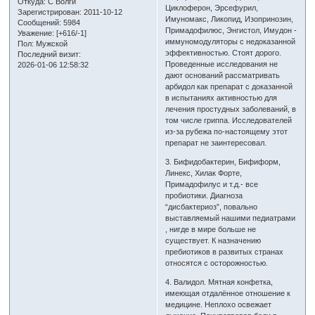
Откуда:
С Волги
Циклоферон, Эрсефурил,
Зарегистрирован
: 2011-10-12
Имуномакс, Ликопид, Изопринозин,
Сообщений:
5984
Примадофилюс, Энгистол, Имудон -
Уважение:
[+616/-1]
иммуномодуляторы с недоказанной
Пол:
Мужской
эффективностью. Стоят дорого.
Последний визит:
Проведенные исследования не
2026-01-06 12:58:32
дают оснований рассматривать
арбидол как препарат с доказанной
в испытаниях активностью для
лечения простудных заболеваний, в
том числе гриппа. Исследователей
из-за рубежа по-настоящему этот
препарат не заинтересовал.
3. Бифидобактерин, Бифиформ,
Линекс, Хилак Форте,
Примадофилус и т.д.- все
пробиотики. Диагноза
“дисбактериоз”, повально
выставляемый нашими педиатрами
, нигде в мире больше не
существует. К назначению
пребиотиков в развитых странах
относятся с осторожностью.
4. Валидол. Мятная конфетка,
имеющая отдалённое отношение к
медицине. Неплохо освежает