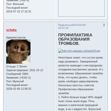
Уважение:
[+50/-0]
Пол:
Женский
Последний визит:
2019-07-15 17:15:31
5
Поделиться
2015-04-05
20:27:32
schuka
ПРОФИЛАКТИКА
Администратор
ОБРАЗОВАНИЯ
ТРОМБОВ.
Некоторые знают, что густую кровь
надо разжижать. Замедленный
кровоток приводит к кислородному
Откуда:
С Волги
голоданию внутренних органов. И к
Зарегистрирован
: 2011-10-12
возможному образованию тромбов.
Сообщений:
5984
Итак, что нужно делать, чтобы
Уважение:
[+616/-1]
Пол:
Мужской
кровь свободно циркулировала.
Последний визит:
Несколько простых советов.
2026-01-06 12:58:32
Профилактика образования
тромбов
1. Пейте больше воды! 90% людей
пьют очень мало воды. Речь
именно о кипяченой природной
воде, а не о жидкостях. Взрослый