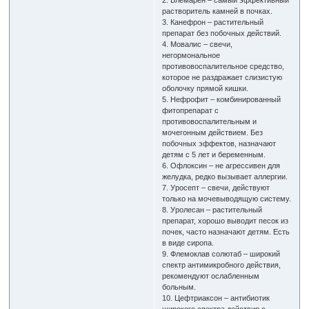
растворитель камней в почках.
3. Канефрон – растительный
препарат без побочных действий.
4. Мовалис – свечи,
негормональное
противовоспалительное средство,
которое не раздражает слизистую
оболочку прямой кишки.
5. Нефрофит – комбинированный
фитопрепарат с
противовоспалительным и
мочегонным действием. Без
побочных эффектов, назначают
детям с 5 лет и беременным.
6. Офлоксин – не агрессивен для
желудка, редко вызывает аллергии.
7. Уросепт – свечи, действуют
только на мочевыводящую систему.
8. Уролесан – растительный
препарат, хорошо выводит песок из
почек, часто назначают детям. Есть
в виде сиропа.
9. Флемоклав солютаб – широкий
спектр антимикробного действия,
рекомендуют ослабленным
больным.
10. Цефтриаксон – антибиотик
широкого спектра действия с