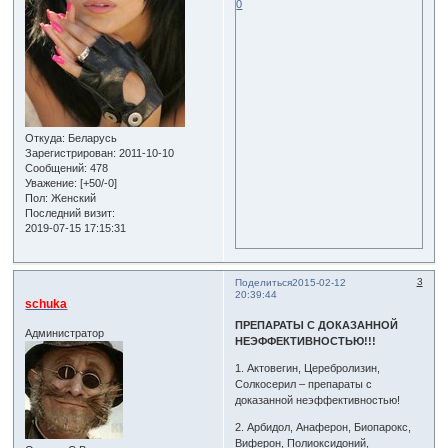
0
Откуда:
Беларусь
Зарегистрирован
: 2011-10-10
Сообщений:
478
Уважение:
[+50/-0]
Пол:
Женский
Последний визит:
2019-07-15 17:15:31
3
Поделиться
2015-02-12
20:39:44
schuka
ПРЕПАРАТЫ С ДОКАЗАННОЙ
Администратор
НЕЭФФЕКТИВНОСТЬЮ!!!
1. Актовегин, Церебролизин,
Солкосерил – препараты с
доказанной неэффективностью!
2. Арбидол, Анаферон, Биопарокс,
Виферон, Полиоксидоний,