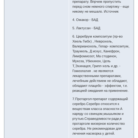
препарату. Впрчем пропустить
перед сном немного спиртику - еще
никому не мешало. Источник
4. Омакор - БАД
5. Лактусан - БАД
6. Церебрум композитум (пр-во
Хеель Гмбх) , Неврохель,
Валерианохель, Гепар- композитум,
Траумель, Д искус, Канефрон,
Лимфомиозот, Ма стодинон,
Мукоза, Убихинон, Цель
Т,Эхинацея, Грипп-хель и др. -
Гомеопатия . не являются
лекарственными препаратами,
лечебным действием не обладают,
обладают плацебо - эффектом, т.е.
реакцией ожидания на применение.
7.Протаргол-препарат содержащий
серебро.Серебро относится к
веществам класса опасности А
наряду со свинцом,мышьяком и
ртутью.Справедливости ради,в
протарголе мизерное количество
серебра. Не рекомендован для
лечения насморка у детей.