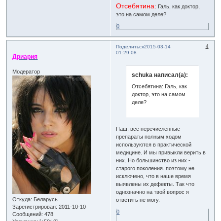
Отсебятина:
Галь, как доктор,
это на самом деле?
0
4
Поделиться
2015-03-14
01:29:08
Дриария
Модератор
schuka написал(а):
Отсебятина: Галь, как
доктор, это на самом
деле?
Паш, все перечисленные
препараты полным ходом
используются в практической
медицине. И мы привыкли верить в
них. Но большинство из них -
старого поколения. поэтому не
исключено, что в наше время
выявлены их дефекты. Так что
однозначно на твой вопрос я
Откуда:
Беларусь
ответить не могу.
Зарегистрирован
: 2011-10-10
0
Сообщений:
478