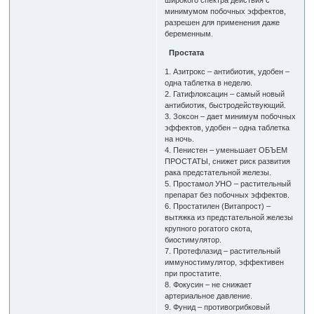
минимумом побочных эффектов,
разрешен для применения даже
беременным.
Простата
1. Азитрокс – антибиотик, удобен –
одна таблетка в неделю.
2. Гатифлоксацин – самый новый
антибиотик, быстродействующий.
3. Зоксон – дает минимум побочных
эффектов, удобен – одна таблетка
на ночь.
4. Пенистен – уменьшает ОБЪЕМ
ПРОСТАТЫ, снижет риск развития
рака предстательной железы.
5. Простамол УНО – растительный
препарат без побочных эффектов.
6. Простатилен (Витапрост) –
вытяжка из предстательной железы
крупного рогатого скота,
биостимулятор.
7. Протефлазид – растительный
иммуностимулятор, эффективен
при простатите.
8. Фокусин – не снижает
артериальное давление.
9. Фунид – противогрибковый