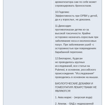
ароматизатора сам по себе может
спровоцировать бронхоспазм.
10.Геделикс
Эффективность при ОРВИ у детей,
да и у взрослых, не доказана.
11.Диоксидин
противопоказан детям из-за
высокой токсичности. Крайне
осторожно назначать взрослым при
заболевание носа и околоносовых
пазух. При заболевании ушей -с
осторожностью при повреждениях
барабанной перепонке.
12.Биопарокс, Кудесан
не проводилось крупных
исследований, все статьи на
Pubmed, в основном, российского
происхождения. "Исследования"
проводились в основном на мышах.
БИОЛОГОЧЕСКИЕ ДОБАВКИ И
ГОМЕОПАТИЯ ЛЕКАРСТВАМИ НЕ
ЯВЛЯЮТСЯ!
1. Аква марис - (морская вода)
2. Апилак. - БАД с недоказанной