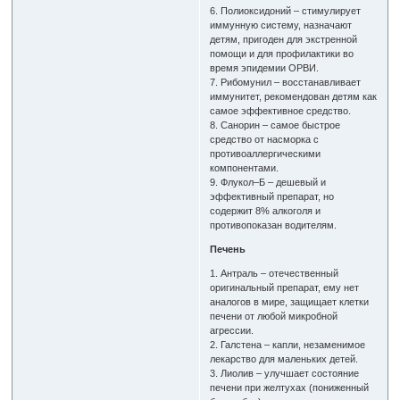
6. Полиоксидоний – стимулирует
иммунную систему, назначают
детям, пригоден для экстренной
помощи и для профилактики во
время эпидемии ОРВИ.
7. Рибомунил – восстанавливает
иммунитет, рекомендован детям как
самое эффективное средство.
8. Санорин – самое быстрое
средство от насморка с
противоаллергическими
компонентами.
9. Флукол–Б – дешевый и
эффективный препарат, но
содержит 8% алкоголя и
противопоказан водителям.
Печень
1. Антраль – отечественный
оригинальный препарат, ему нет
аналогов в мире, защищает клетки
печени от любой микробной
агрессии.
2. Галстена – капли, незаменимое
лекарство для маленьких детей.
3. Лиолив – улучшает состояние
печени при желтухах (пониженный