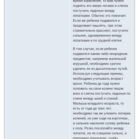
время кормления, то вам нужно
поднять его вверх ногами и слегка
постучать ладонью между
лопатками. Обычно это помогает.
Если же ребенок подавился и
продолжает кашлять, при этом
стремительно краснеет, постучите
сильнее, одновременно между
лопатками и по грудной клетке.
В том случае, если ребенок
подавился каким-либо инородным
предметом, например маленькой
игрушкой, необходимо срочно
удалить ее из дыхательных путей.
Используя следующие приемы,
необходимо учитывать возраст
крохи. Ребенка до года нужно
положить на свои колени лицом
вниз и слегка постучать ладонью по
спине между шеей и спиной.
Малыша младшего возраста, то
есть от года до трех лет,
необходимо так же уложить поперек
коленей, но уже сидя на корточках,
и сильнее наклоняя голову ребенка
к полу. Резко похлопайте между
лопаток, но не слишком сильно, и
повторите процедуру, чтобы