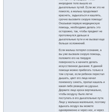
инородное тело вышло из
дыхательных путей. Если же это не
помогло, а малыш продолжает
краснеть, задыхаться и кашлять,
срочно вызовите скорую помощь!
Оказывая первую медицинскую
помощь, необходимо делать это
осторожно, так, чтобы предмет не
протолкнулся дальше в
дыхательные пути и не вызвал еще
больше осложнений.
Если малыш потерял сознание, а
вы уже вызвали скорую помощь,
положите его на твердую
поверхность и начните делать
искусственное дыхание. К данной
помощи можно прибегать только в
том случае, если ребенок перестал
дышать, цвет его лица начал
понемногу синеть, пропал кашель и
какая-либо реакция на удушье.
Держите лицо крохи вертикально,
чтобы воздуху было легче
поступать в его дыхательные пути.
Лицо у малыша маленькое, поэтому
вдыхать воздух вы можете
одновременно и через нос, и через