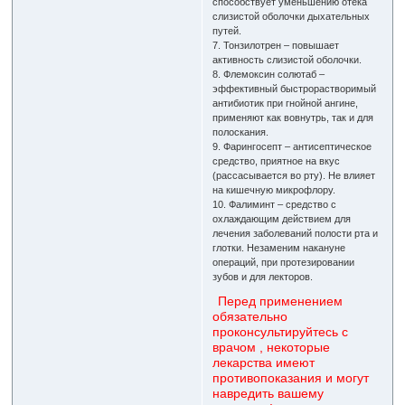
способствует уменьшению отека
слизистой оболочки дыхательных
путей.
7. Тонзилотрен – повышает
активность слизистой оболочки.
8. Флемоксин солютаб –
эффективный быстрорастворимый
антибиотик при гнойной ангине,
применяют как вовнутрь, так и для
полоскания.
9. Фарингосепт – антисептическое
средство, приятное на вкус
(рассасывается во рту). Не влияет
на кишечную микрофлору.
10. Фалиминт – средство с
охлаждающим действием для
лечения заболеваний полости рта и
глотки. Незаменим накануне
операций, при протезировании
зубов и для лекторов.
Перед применением
обязательно
проконсультируйтесь с
врачом , некоторые
лекарства имеют
противопоказания и могут
навредить вашему