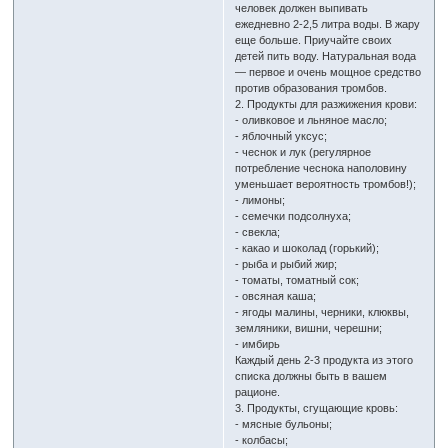
человек должен выпивать
ежедневно 2-2,5 литра воды. В жару
еще больше. Приучайте своих
детей пить воду. Натуральная вода
— первое и очень мощное средство
против образования тромбов.
2. Продукты для разжижения крови:
- оливковое и льняное масло;
- яблочный уксус;
- чеснок и лук (регулярное
потребление чеснока наполовину
уменьшает вероятность тромбов!);
- лимоны;
- семечки подсолнуха;
- свекла;
- какао и шоколад (горький);
- рыба и рыбий жир;
- томаты, томатный сок;
- овсяная каша;
- ягоды малины, черники, клюквы,
земляники, вишни, черешни;
- имбирь
Каждый день 2-3 продукта из этого
списка должны быть в вашем
рационе.
3. Продукты, сгущающие кровь:
- мясные бульоны;
- колбасы;