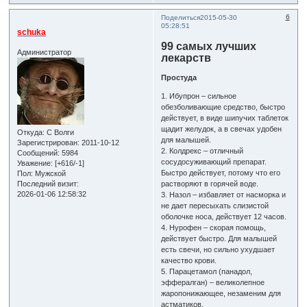
6
Поделиться
2015-05-30
05:28:51
schuka
99 самых лучших
Администратор
лекарств
Простуда
1. Ибупрон – сильное
обезболивающие средство, быстро
действует, в виде шипучих таблеток
щадит желудок, а в свечах удобен
Откуда:
С Волги
для малышей.
Зарегистрирован
: 2011-10-12
2. Колдрекс – отличный
Сообщений:
5984
сосудосуживающий препарат.
Уважение:
[+616/-1]
Быстро действует, потому что его
Пол:
Мужской
растворяют в горячей воде.
Последний визит:
2026-01-06 12:58:32
3. Назол – избавляет от насморка и
не дает пересыхать слизистой
оболочке носа, действует 12 часов.
4. Нурофен – скорая помощь,
действует быстро. Для малышей
есть свечи, но сильно ухудшает
качество крови.
5. Парацетамол (панадол,
эффералган) – великолепное
жаропонижающее, незаменим для
астматиков.