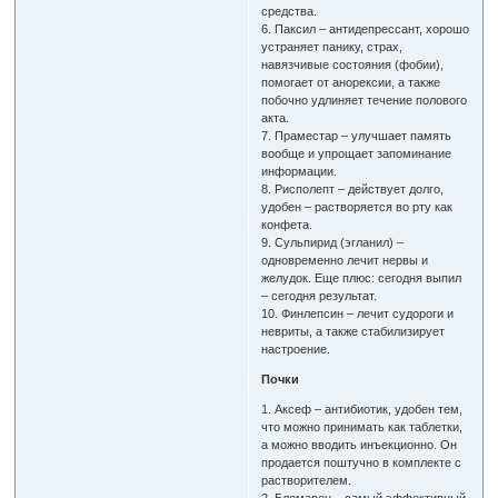
средства.
6. Паксил – антидепрессант, хорошо
устраняет панику, страх,
навязчивые состояния (фобии),
помогает от анорексии, а также
побочно удлиняет течение полового
акта.
7. Праместар – улучшает память
вообще и упрощает запоминание
информации.
8. Рисполепт – действует долго,
удобен – растворяется во рту как
конфета.
9. Сульпирид (эгланил) –
одновременно лечит нервы и
желудок. Еще плюс: сегодня выпил
– сегодня результат.
10. Финлепсин – лечит судороги и
невриты, а также стабилизирует
настроение.
Почки
1. Аксеф – антибиотик, удобен тем,
что можно принимать как таблетки,
а можно вводить инъекционно. Он
продается поштучно в комплекте с
растворителем.
2. Блемарен – самый эффективный