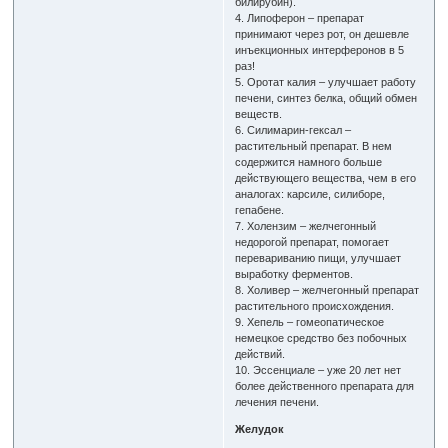
билирубин).
4. Липоферон – препарат
принимают через рот, он дешевле
инъекционных интерферонов в 5
раз!
5. Оротат калия – улучшает работу
печени, синтез белка, общий обмен
веществ.
6. Силимарин-гексал –
растительный препарат. В нем
содержится намного больше
действующего вещества, чем в его
аналогах: карсиле, силиборе,
гепабене.
7. Холензим – желчегонный
недорогой препарат, помогает
перевариванию пищи, улучшает
выработку ферментов.
8. Холивер – желчегонный препарат
растительного происхождения.
9. Хепель – гомеопатическое
немецкое средство без побочных
действий.
10. Эссенциале – уже 20 лет нет
более действенного препарата для
лечения печени.
Желудок