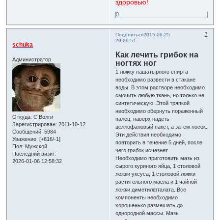
здоровью!
0
7
Поделиться
2015-06-25
20:26:51
schuka
Как лечить грибок на
Администратор
ногтях ног
1 ложку нашатырного спирта
необходимо развести в стакане
воды. В этом растворе необходимо
смочить любую ткань, но только не
синтетическую. Этой тряпкой
необходимо обернуть пораженный
Откуда:
С Волги
палец, наверх надеть
Зарегистрирован
: 2011-10-12
целлофановый пакет, а затем носок.
Сообщений:
5984
Эти действия необходимо
Уважение:
[+616/-1]
повторить в течение 5 дней, после
Пол:
Мужской
чего грибок исчезнет.
Последний визит:
Необходимо приготовить мазь из
2026-01-06 12:58:32
сырого куриного яйца, 1 столовой
ложки уксуса, 1 столовой ложки
растительного масла и 1 чайной
ложки диметилфталата. Все
компоненты необходимо
хорошенько размешать до
однородной массы. Мазь