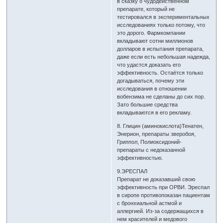
в сказку о чудодейственном
препарате, который не
тестировался в экспериментальных
исследованиях только потому, что
это дорого. Фармкомпании
вкладывают сотни миллионов
долларов в испытания препарата,
даже если есть небольшая надежда,
что удастся доказать его
эффективность. Остаётся только
догадываться, почему эти
исследования в отношении
вобензима не сделаны до сих пор.
Зато большие средства
вкладываются в его рекламу.
8. Глицин (аминокислота)Тенатен,
Энерион, препараты зверобоя,
Гриппол, Полиоксидоний-
препараты с недоказанной
эффективностью.
9.ЭРЕСПАЛ
Препарат не доказавший свою
эффективность при ОРВИ. Эреспал
в сиропе противопоказан пациентам
с бронхиальной астмой и
аллергией. Из-за содержащихся в
нем красителей и медового