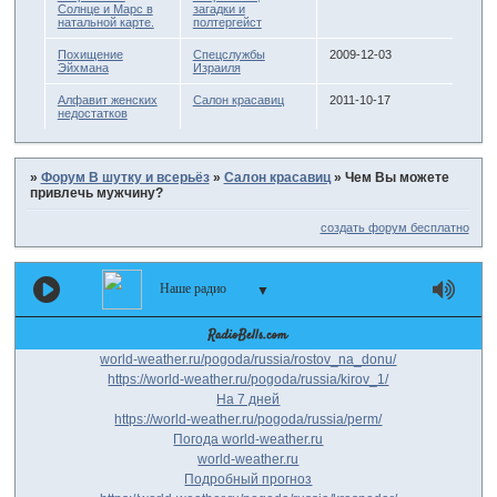
Солнце и Марс в
загадки и
натальной карте.
полтергейст
Похищение
Спецслужбы
2009-12-03
Эйхмана
Израиля
Алфавит женских
Салон красавиц
2011-10-17
недостатков
»
Форум В шутку и всерьёз
»
Салон красавиц
»
Чем Вы можете
привлечь мужчину?
создать форум бесплатно
Наше радио
▼
world-weather.ru/pogoda/russia/rostov_na_donu/
https://world-weather.ru/pogoda/russia/kirov_1/
На 7 дней
https://world-weather.ru/pogoda/russia/perm/
Погода world-weather.ru
world-weather.ru
Подробный прогноз