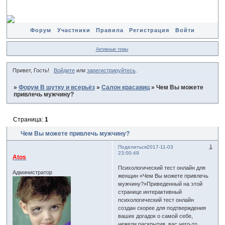
Форум
Участники
Правила
Регистрация
Войти
Активные темы
Привет, Гость!
Войдите
или
зарегистрируйтесь
.
»
Форум В шутку и всерьёз
»
Салон красавиц
»
Чем Вы можете
привлечь мужчину?
Страница:
1
Чем Вы можете привлечь мужчину?
1
Поделиться
2017-11-03
23:00:49
Atos
Психологический тест онлайн для
Администратор
женщин «Чем Вы можете привлечь
мужчину?»Приведенный на этой
странице интерактивный
психологический тест онлайн
создан скорее для подтверждения
ваших догадок о самой себе,
нежели раскрытия вас чего-то