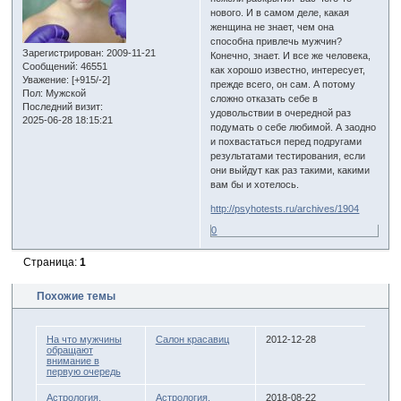
нового. И в самом деле, какая
женщина не знает, чем она
способна привлечь мужчин?
Зарегистрирован
: 2009-11-21
Конечно, знает. И все же человека,
Сообщений:
46551
как хорошо известно, интересует,
Уважение:
[+915/-2]
прежде всего, он сам. А потому
Пол:
Мужской
сложно отказать себе в
Последний визит:
удовольствии в очередной раз
2025-06-28 18:15:21
подумать о себе любимой. А заодно
и похвастаться перед подругами
результатами тестирования, если
они выйдут как раз такими, какими
вам бы и хотелось.
http://psyhotests.ru/archives/1904
0
Страница:
1
Похожие темы
На что мужчины
Салон красавиц
2012-12-28
обращают
внимание в
первую очередь
Астрология.
Астрология,
2018-08-22