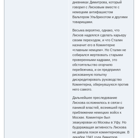
дневниках Димитрова, который
говорил с Лисковым вместе с
немецким антифашистом
Вальтером Ульбрихотом и другими
товарищами.
Весьма вероятно, однако, что
Лисков надеялся сделать карьеру
своим переходом, и что Сталин
назначит его в Коминтерне
«главным немцем». Но Сталин не
собирался жертвовать старыми
проверенными кадрами, это
обстоятельство огорчило
перебежчика, и он предпринял
рискованную попытку
дискредитировать руководство
Коминтерна, обернувшуюся против
него самого.
Дальнейшее преследование
Лискова осложнилось в связи с
паникой властей, возникшей при
приближении немецких войск к
Москве. Коминтерн был
эвакуирован из Москвы в Уфу. Но
будоражащая активность Лискова
не давала покоя коминтерновцам. В
декабре 1941 года Димитров