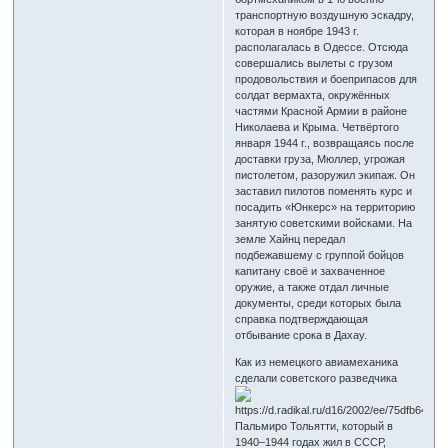
транспортную воздушную эскадру,
которая в ноябре 1943 г.
располагалась в Одессе. Отсюда
совершались вылеты с грузом
продовольствия и боеприпасов для
солдат вермахта, окружённых
частями Красной Армии в районе
Николаева и Крыма. Четвёртого
января 1944 г., возвращаясь после
доставки груза, Мюллер, угрожая
пистолетом, разоружил экипаж. Он
заставил пилотов поменять курс и
посадить «Юнкерс» на территорию
занятую советскими войсками. На
земле Хайнц передал
подбежавшему с группой бойцов
капитану своё и захваченное
оружие, а также отдал личные
документы, среди которых была
справка подтверждающая
отбывание срока в Дахау.
Как из немецкого авиамеханика
сделали советского разведчика
Пальмиро Тольятти, который в
1940–1944 годах жил в СССР,