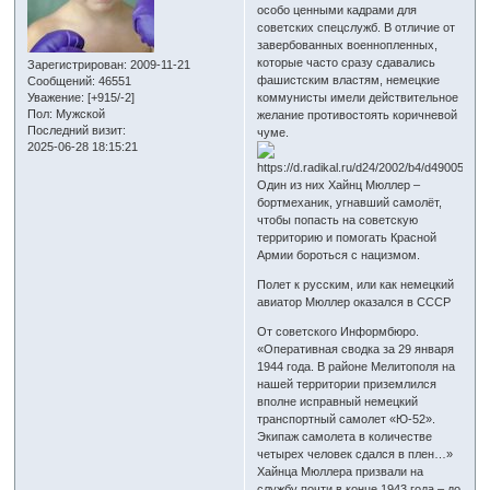
особо ценными кадрами для
советских спецслужб. В отличие от
завербованных военнопленных,
которые часто сразу сдавались
Зарегистрирован
: 2009-11-21
фашистским властям, немецкие
Сообщений:
46551
Уважение:
[+915/-2]
коммунисты имели действительное
Пол:
Мужской
желание противостоять коричневой
Последний визит:
чуме.
2025-06-28 18:15:21
Один из них Хайнц Мюллер –
бортмеханик, угнавший самолёт,
чтобы попасть на советскую
территорию и помогать Красной
Армии бороться с нацизмом.
Полет к русским, или как немецкий
авиатор Мюллер оказался в СССР
От советского Информбюро.
«Оперативная сводка за 29 января
1944 года. В районе Мелитополя на
нашей территории приземлился
вполне исправный немецкий
транспортный самолет «Ю-52».
Экипаж самолета в количестве
четырех человек сдался в плен…»
Хайнца Мюллера призвали на
службу почти в конце 1943 года – до