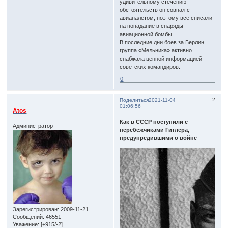
удивительному стечению
обстоятельств он совпал с
авианалётом, поэтому все списали
на попадание в снаряды
авиационной бомбы.
В последние дни боев за Берлин
группа «Мельника» активно
снабжала ценной информацией
советских командиров.
0
2
Поделиться
2021-11-04
01:06:56
Atos
Как в СССР поступили с
Администратор
перебежчиками Гитлера,
предупредившими о войне
Зарегистрирован
: 2009-11-21
Сообщений:
46551
Уважение:
[+915/-2]