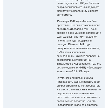
написал донос в НКВД на Лискова,
охарактеризовав его как ведущего
фашистскую пропаганду и явного
антисемита.
15 января 1942 года Лисков был
арестован. Его высказывания явно
свидетельствовали о том, что он
был не в себе. Лискова направили в
Центральный институт судебной
психиатрии, где продержали
полгода. 15 июля 1942 года
следствие против него прекратили,
а 29 июля выписали из
психбольницы. Однако свободу не
возвратили, а отправили на
жительство в Новосибирск. Там он,
согласно данным НКВД, «бесследно
исчез» зимой 1943/44 года.
О том, как сложилась судьба
Лискова есть разные версии. То ли
его расстреляли за ненадобностью
и в связи с его высказываниями, то
ли усилилось его психическое
расстройство, и он мог покончить с
собой. Менее вероятно, что его
направили на какое-то секретное