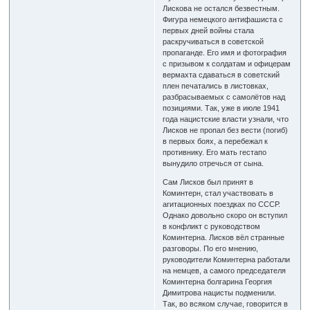
Лискова не остался безвестным.
Фигура немецкого антифашиста с
первых дней войны стала
раскручиваться в советской
пропаганде. Его имя и фотография
с призывом к солдатам и офицерам
вермахта сдаваться в советский
плен печатались в листовках,
разбрасываемых с самолётов над
позициями. Так, уже в июле 1941
года нацистские власти узнали, что
Лисков не пропал без вести (погиб)
в первых боях, а перебежал к
противнику. Его мать гестапо
вынудило отречься от сына.
Сам Лисков был принят в
Коминтерн, стал участвовать в
агитационных поездках по СССР.
Однако довольно скоро он вступил
в конфликт с руководством
Коминтерна. Лисков вёл странные
разговоры. По его мнению,
руководители Коминтерна работали
на немцев, а самого председателя
Коминтерна болгарина Георгия
Димитрова нацисты подменили.
Так, во всяком случае, говорится в