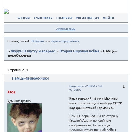
Форум
Участники
Правила
Регистрация
Войти
Активные темы
Привет, Гость!
Войдите
или
зарегистрируйтесь
.
»
Форум В шутку и всерьёз
»
Вторая мировая война
»
Немцы-
перебежчики
Страница:
1
Немцы-перебежчики
1
Поделиться
2020-02-24
03:28:03
Atos
Как немецкий лётчик Мюллер
Администратор
внёс свой вклад в победу СССР
над фашистской Германией
Немцы, перешедшие на сторону
Красной Армии по идейным
соображениям, были в годы
Великой Отечественной войны