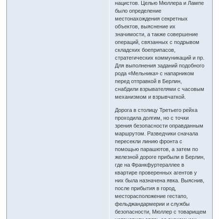
нацистов. Целью Мюллера и Лампе
было определение
местонахождения секретных
объектов, выяснение их
значимости, а также совершение
операций, связанных с подрывом
складских боеприпасов,
стратегических коммуникаций и пр.
Для выполнения заданий подобного
рода «Мельника» с напарником
перед отправкой в Берлин,
снабдили взрывателями с часовым
механизмом и взрывчаткой.
Дорога в столицу Третьего рейха
проходила долгим, но с точки
зрения безопасности оправданным
маршрутом. Разведчики сначала
пересекли линию фронта с
помощью парашютов, а затем по
железной дороге прибыли в Берлин,
где на Франкфуртераллее в
квартире проверенных агентов у
них была назначена явка. Выяснив,
после прибытия в город,
месторасположение гестапо,
фельджандармерии и службы
безопасности, Мюллер с товарищем