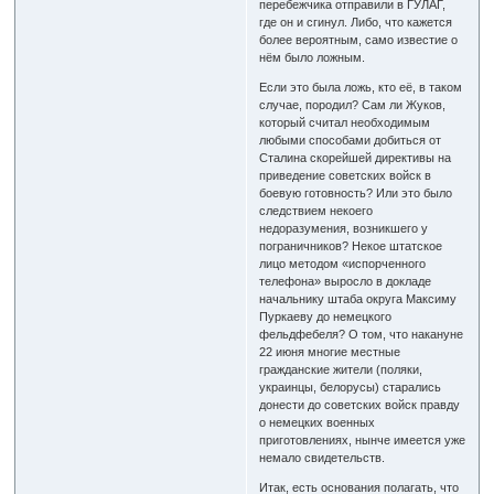
перебежчика отправили в ГУЛАГ,
где он и сгинул. Либо, что кажется
более вероятным, само известие о
нём было ложным.
Если это была ложь, кто её, в таком
случае, породил? Сам ли Жуков,
который считал необходимым
любыми способами добиться от
Сталина скорейшей директивы на
приведение советских войск в
боевую готовность? Или это было
следствием некоего
недоразумения, возникшего у
пограничников? Некое штатское
лицо методом «испорченного
телефона» выросло в докладе
начальнику штаба округа Максиму
Пуркаеву до немецкого
фельдфебеля? О том, что накануне
22 июня многие местные
гражданские жители (поляки,
украинцы, белорусы) старались
донести до советских войск правду
о немецких военных
приготовлениях, нынче имеется уже
немало свидетельств.
Итак, есть основания полагать, что