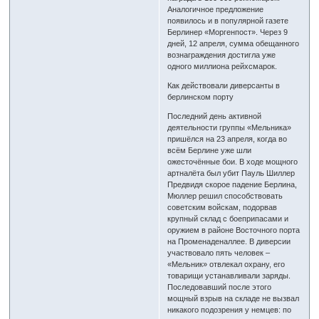
Аналогичное предложение
появилось и в популярной газете
Берлинер «Моргенпост». Через 9
дней, 12 апреля, сумма обещанного
вознаграждения достигла уже
одного миллиона рейхсмарок.
Как действовали диверсанты в
берлинском порту
Последний день активной
деятельности группы «Мельника»
пришёлся на 23 апреля, когда во
всём Берлине уже шли
ожесточённые бои. В ходе мощного
артналёта был убит Пауль Шиллер
Предвидя скорое падение Берлина,
Мюллер решил способствовать
советским войскам, подорвав
крупный склад с боеприпасами и
оружием в районе Восточного порта
на Променаденаллее. В диверсии
участвовало пять человек –
«Мельник» отвлекал охрану, его
товарищи устанавливали заряды.
Последовавший после этого
мощный взрыв на складе не вызвал
никакого подозрения у немцев: по