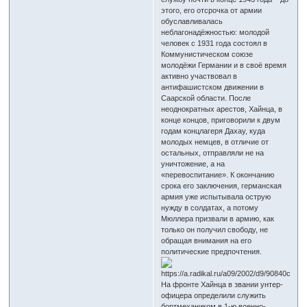
этого, его отсрочка от армии
обуславливалась
неблагонадёжностью: молодой
человек с 1931 года состоял в
Коммунистическом союзе
молодёжи Германии и в своё время
активно участвовал в
антифашистском движении в
Саарской области. После
неоднократных арестов, Хайнца, в
конце концов, приговорили к двум
годам концлагеря Дахау, куда
молодых немцев, в отличие от
остальных, отправляли не на
уничтожение, а на
«перевоспитание». К окончанию
срока его заключения, германская
армия уже испытывала острую
нужду в солдатах, а потому
Мюллера призвали в армию, как
только он получил свободу, не
обращая внимания на его
политические предпочтения.
На фронте Хайнца в звании унтер-
офицера определили служить
бортмехаником в 1-ю военно-