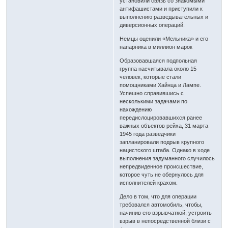
установили связь со знакомыми
антифашистами и приступили к
выполнению разведывательных и
диверсионных операций.
Немцы оценили «Мельника» и его
напарника в миллион марок
Образовавшаяся подпольная
группа насчитывала около 15
человек, которые стали
помощниками Хайнца и Лампе.
Успешно справившись с
несколькими задачами по
нахождению
передислоцировавшихся ранее
важных объектов рейха, 31 марта
1945 года разведчики
запланировали подрыв крупного
нацистского штаба. Однако в ходе
выполнения задуманного случилось
непредвиденное происшествие,
которое чуть не обернулось для
исполнителей крахом.
Дело в том, что для операции
требовался автомобиль, чтобы,
начинив его взрывчаткой, устроить
взрыв в непосредственной близи с