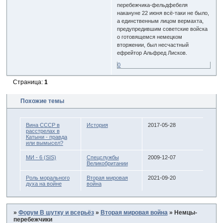
перебежчика-фельдфебеля
накануне 22 июня всё-таки не было,
а единственным лицом вермахта,
предупредившим советские войска
о готовящемся немецком
вторжении, был несчастный
ефрейтор Альфред Лисков.
0
Страница:
1
Похожие темы
Вина СССР в
История
2017-05-28
расстрелах в
Катыни - правда
или вымысел?
МИ - 6 (SIS)
Спецслужбы
2009-12-07
Великобритании
Роль морального
Вторая мировая
2021-09-20
духа на войне
война
»
Форум В шутку и всерьёз
»
Вторая мировая война
»
Немцы-
перебежчики