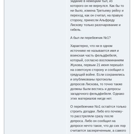
задание в немецкий тыл, из
которого он не вернулся. Как бы то
ни было, измена Третьему рейху и
переход, как он считал, на правую
сторону, принесли Альфреду
Лискову только разочарование и
гибель.
А был ли перебежчик №1?
Характерно, что ни в одном
источнике не называется имя и
воинская часть фельдфебеля,
который, согласно воспоминаниям
Жукова, первым 21 июня перешёл
на советскую сторону и сообщил о
грядущей войне. Если сохранились
и опубликованы протоколы
допросов Лискова, то точно также
должны были вестись и допросы
загадочного фельдфебеля. Однако
этих материалов нигде нет.
О перебежчике No1 остаётся только
строить догадки. Либо его почему-
то расстреляли сразу после
допроса. Либо он сообщил на
допросе нечто такое, что до сих пор
считается засекреченным, а самого