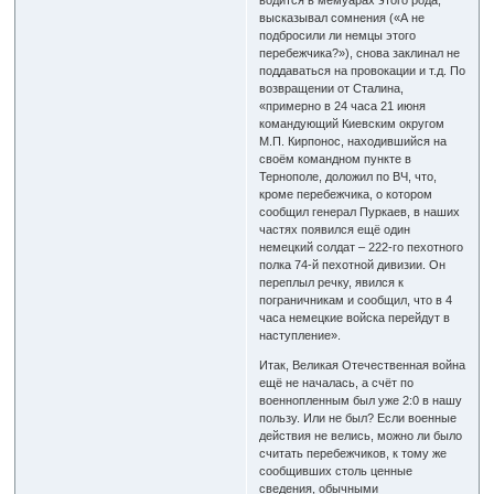
высказывал сомнения («А не
подбросили ли немцы этого
перебежчика?»), снова заклинал не
поддаваться на провокации и т.д. По
возвращении от Сталина,
«примерно в 24 часа 21 июня
командующий Киевским округом
М.П. Кирпонос, находившийся на
своём командном пункте в
Тернополе, доложил по ВЧ, что,
кроме перебежчика, о котором
сообщил генерал Пуркаев, в наших
частях появился ещё один
немецкий солдат – 222-го пехотного
полка 74-й пехотной дивизии. Он
переплыл речку, явился к
пограничникам и сообщил, что в 4
часа немецкие войска перейдут в
наступление».
Итак, Великая Отечественная война
ещё не началась, а счёт по
военнопленным был уже 2:0 в нашу
пользу. Или не был? Если военные
действия не велись, можно ли было
считать перебежчиков, к тому же
сообщивших столь ценные
сведения, обычными