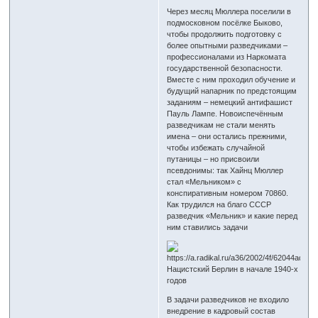
Через месяц Мюллера поселили в
подмосковном посёлке Быково,
чтобы продолжить подготовку с
более опытными разведчиками –
профессионалами из Наркомата
государственной безопасности.
Вместе с ним проходил обучение и
будущий напарник по предстоящим
заданиям – немецкий антифашист
Пауль Лампе. Новоиспечённым
разведчикам не стали менять
имена – они остались прежними,
чтобы избежать случайной
путаницы – но присвоили
псевдонимы: так Хайнц Мюллер
стал «Мельником» с
конспиративным номером 70860.
Как трудился на благо СССР
разведчик «Мельник» и какие перед
ним ставились задачи
Нацистский Берлин в начале 1940-х
годов
В задачи разведчиков не входило
внедрение в кадровый состав