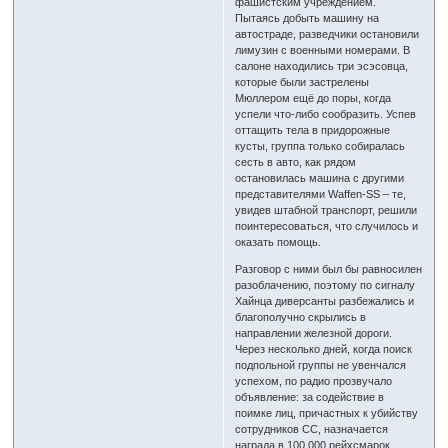
фашистским учреждением.
Пытаясь добыть машину на
автостраде, разведчики остановили
лимузин с военными номерами. В
салоне находились три эсэсовца,
которые были застрелены
Мюллером ещё до поры, когда
успели что-либо сообразить. Успев
оттащить тела в придорожные
кусты, группа только собиралась
сесть в авто, как рядом
остановилась машина с другими
представителями Waffen-SS – те,
увидев штабной транспорт, решили
поинтересоваться, что случилось и
оказать помощь.
Разговор с ними был бы равносилен
разоблачению, поэтому по сигналу
Хайнца диверсанты разбежались и
благополучно скрылись в
направлении железной дороги.
Через несколько дней, когда поиск
подпольной группы не увенчался
успехом, по радио прозвучало
объявление: за содействие в
поимке лиц, причастных к убийству
сотрудников СС, назначается
награда в 100 000 рейхсмарок.