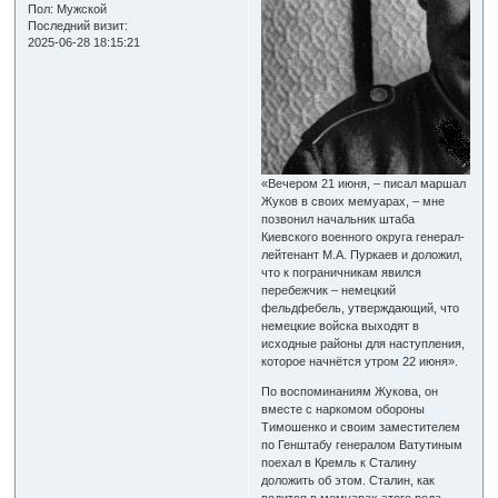
Пол:
Мужской
Последний визит:
2025-06-28 18:15:21
«Вечером 21 июня, – писал маршал
Жуков в своих мемуарах, – мне
позвонил начальник штаба
Киевского военного округа генерал-
лейтенант М.А. Пуркаев и доложил,
что к пограничникам явился
перебежчик – немецкий
фельдфебель, утверждающий, что
немецкие войска выходят в
исходные районы для наступления,
которое начнётся утром 22 июня».
По воспоминаниям Жукова, он
вместе с наркомом обороны
Тимошенко и своим заместителем
по Генштабу генералом Ватутиным
поехал в Кремль к Сталину
доложить об этом. Сталин, как
водится в мемуарах этого рода,