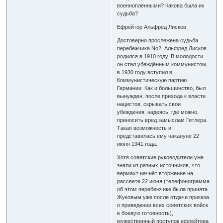
военнопленными? Какова была их
судьба?
Ефрейтор Альфред Лисков
Достоверно прослежена судьба
перебежчика No2. Альфред Лисков
родился в 1910 году. В молодости
он стал убеждённым коммунистом,
в 1930 году вступил в
Коммунистическую партию
Германии. Как и большинство, был
вынужден, после прихода к власти
нацистов, скрывать свои
убеждения, надеясь, где можно,
приносить вред замыслам Гитлера.
Такая возможность и
представилась ему накануне 22
июня 1941 года.
Хотя советские руководители уже
знали из разных источников, что
вермахт начнёт вторжение на
рассвете 22 июня (телефонограмма
об этом перебежчике была принята
Жуковым уже после отдачи приказа
о приведении всех советских войск
в боевую готовность),
мужественный поступок ефрейтора