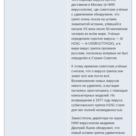
доставили в Москву (в НИИ
вирусологии), где советские учёные
с удивлением обнаружили, что
грипп очень похож на штамм
знаменитой испанки, убившей в
начале XX века около 50 миллионов
человек во всём мире. Учёные
определили серотип вируса — А/
Н1N1 — А-USSR/1/77/Н1N1, а в
мире вирус гриппа прозвали
русским, поскольку впервые он был
определён в Стране Советов.
К этому времени советские учёные
считали, что о вирусе гриппа они
знают всё или почти всё.
Возникновение новых вирусов
никого не удивляло, а мутации
пытались просчитывать с помощью
компьютерных моделей. Но
возвращение в 1977 году вируса
субиспанского гриппа H1N1 стало
для них полной неожиданностью.
Заместитель директора по науке
НИИ вирусологии академик
Дмитрий Львов обнаружил, что
новый штамм гриппа удивительно