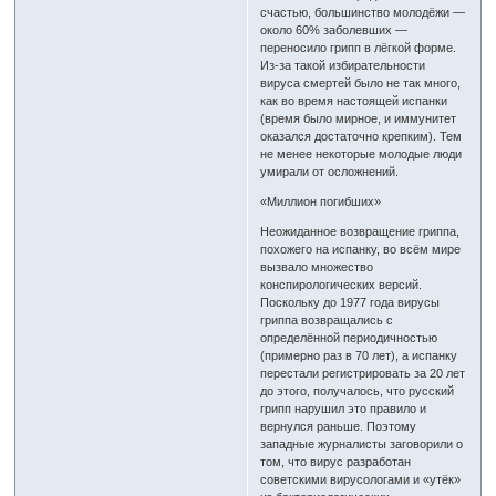
счастью, большинство молодёжи —
около 60% заболевших —
переносило грипп в лёгкой форме.
Из-за такой избирательности
вируса смертей было не так много,
как во время настоящей испанки
(время было мирное, и иммунитет
оказался достаточно крепким). Тем
не менее некоторые молодые люди
умирали от осложнений.
«Миллион погибших»
Неожиданное возвращение гриппа,
похожего на испанку, во всём мире
вызвало множество
конспирологических версий.
Поскольку до 1977 года вирусы
гриппа возвращались с
определённой периодичностью
(примерно раз в 70 лет), а испанку
перестали регистрировать за 20 лет
до этого, получалось, что русский
грипп нарушил это правило и
вернулся раньше. Поэтому
западные журналисты заговорили о
том, что вирус разработан
советскими вирусологами и «утёк»