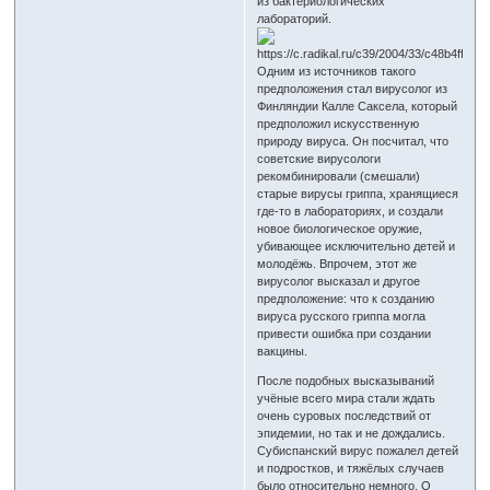
из бактериологических
лабораторий.
Одним из источников такого
предположения стал вирусолог из
Финляндии Калле Саксела, который
предположил искусственную
природу вируса. Он посчитал, что
советские вирусологи
рекомбинировали (смешали)
старые вирусы гриппа, хранящиеся
где-то в лабораториях, и создали
новое биологическое оружие,
убивающее исключительно детей и
молодёжь. Впрочем, этот же
вирусолог высказал и другое
предположение: что к созданию
вируса русского гриппа могла
привести ошибка при создании
вакцины.
После подобных высказываний
учёные всего мира стали ждать
очень суровых последствий от
эпидемии, но так и не дождались.
Субиспанский вирус пожалел детей
и подростков, и тяжёлых случаев
было относительно немного. О