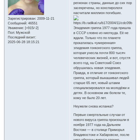
регионах страны, данные до сих пор
засекречены, но конспирологи
насчитали миллион погибших.
Зарегистрирован
: 2009-11-21
Сообщений:
46551
Уважение:
[+915/-2]
Эпидемия гриппа 1977 года пришла
Пол:
Мужской
в СССР словно из ниоткуда. Её не
Последний визит:
ждали. Только что по планете
2025-06-28 18:15:21
прокатилась «умеренная»
эпидемия гонконгского гриппа,
которая унесла почти 800 тысяч
человеческих жизней, и вот, спустя
всего год, на Советский Союз
обрушилась новая эпидемия.
Правда, в отличие от гонконгского
гриппа, который выкашивал людей
старше 65 лет, новый штамм
специализировался на молодёжи и
детях. В основном им болели те,
кому не было 20 лет.
Неужели снова испанка?
Первые смертельные случаи от
нового вируса гриппа произошли в
ноябре 1977 года на Дальнем
Востоке — в столице Приморья
Владивостоке и Хабаровске, после
чего образцы вируса срочно