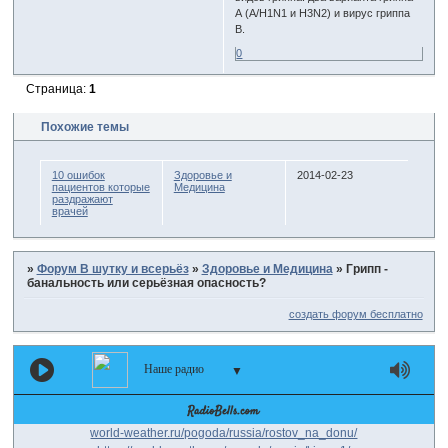
А (А/Н1N1 и Н3N2) и вирус гриппа
В.
0
Страница:
1
Похожие темы
10 ошибок
Здоровье и
2014-02-23
пациентов которые
Медицина
раздражают
врачей
»
Форум В шутку и всерьёз
»
Здоровье и Медицина
»
Грипп -
банальность или серьёзная опасность?
создать форум бесплатно
Наше радио
▼
world-weather.ru/pogoda/russia/rostov_na_donu/