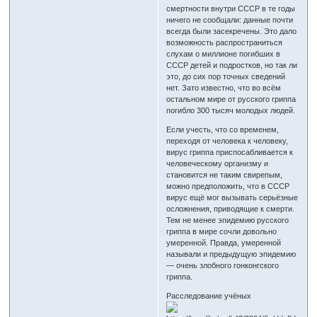
смертности внутри СССР в те годы
ничего не сообщали: данные почти
всегда были засекречены. Это дало
возможность распространиться
слухам о миллионе погибших в
СССР детей и подростков, но так ли
это, до сих пор точных сведений
нет. Зато известно, что во всём
остальном мире от русского гриппа
погибло 300 тысяч молодых людей.
Если учесть, что со временем,
переходя от человека к человеку,
вирус гриппа приспосабливается к
человеческому организму и
становится не таким свирепым,
можно предположить, что в СССР
вирус ещё мог вызывать серьёзные
осложнения, приводящие к смерти.
Тем не менее эпидемию русского
гриппа в мире сочли довольно
умеренной. Правда, умеренной
называли и предыдущую эпидемию
— очень злобного гонконгского
гриппа.
Расследование учёных