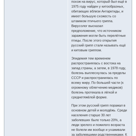
похож на вирус, который был ещё в
1975 году найден у китообразных,
обитающих вблизи Антарктиды, и
имеет большую схожесть со
штаммом птичьего гриппа.
Вирусолог высказал
предположение, что источником
заражения могли быть перелётные
птицы. После этого открытия
русский грипп стали называть ещё
и китовым гриппом.
Эпидемия тем временем
распространялась с востока на
запад страны, а затем, в 1978 году,
болезнь выплеснулась за пределы
СССР и распространилась по
всему миру. По большей части (к
огромному облегчению медиков)
болезнь протекала в лёгкой и
среднетяжёлой форме.
При этом русский грипп поражал в
основном детей и молодёжь. Среди
населения старше 30 лет
заболевших было только 20%, а
люди зрелого и пожилого возраста
не болели им вообще и ухаживали
за заболевшими родственниками. К