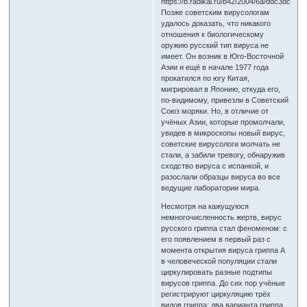
Позже советским вирусологам
удалось доказать, что никакого
отношения к биологическому
оружию русский тип вируса не
имеет. Он возник в Юго-Восточной
Азии и ещё в начале 1977 года
прокатился по югу Китая,
мигрировал в Японию, откуда его,
по-видимому, привезли в Советский
Союз моряки. Но, в отличие от
учёных Азии, которые промолчали,
увидев в микроскопы новый вирус,
советские вирусологи молчать не
стали, а забили тревогу, обнаружив
сходство вируса с испанкой, и
разослали образцы вируса во все
ведущие лаборатории мира.
Несмотря на кажущуюся
немногочисленность жертв, вирус
русского гриппа стал феноменом: с
его появлением в первый раз с
момента открытия вируса гриппа А
в человеческой популяции стали
циркулировать разные подтипы
вирусов гриппа. До сих пор учёные
регистрируют циркуляцию трёх
видов гриппа: два варианта гриппа