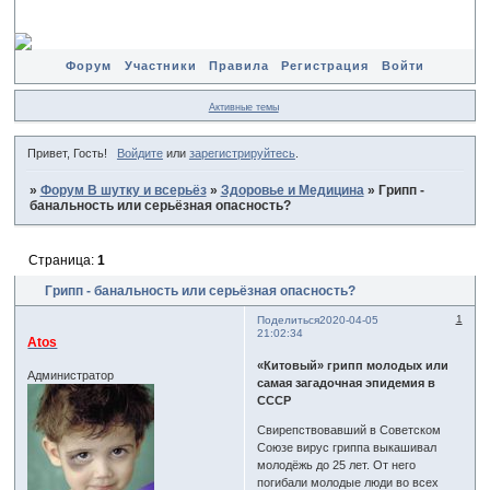
Форум
Участники
Правила
Регистрация
Войти
Активные темы
Привет, Гость!
Войдите
или
зарегистрируйтесь
.
»
Форум В шутку и всерьёз
»
Здоровье и Медицина
»
Грипп -
банальность или серьёзная опасность?
Страница:
1
Грипп - банальность или серьёзная опасность?
1
Поделиться
2020-04-05
21:02:34
Atos
«Китовый» грипп молодых или
Администратор
самая загадочная эпидемия в
СССР
Свирепствовавший в Советском
Союзе вирус гриппа выкашивал
молодёжь до 25 лет. От него
погибали молодые люди во всех