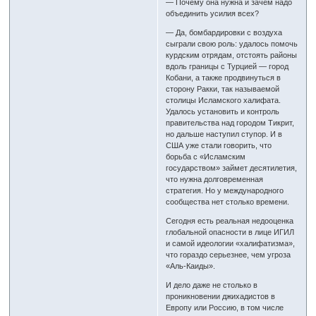
— Почему она нужна и зачем надо
объединить усилия всех?
— Да, бомбардировки с воздуха
сыграли свою роль: удалось помочь
курдским отрядам, отстоять районы
вдоль границы с Турцией — город
Кобани, а также продвинуться в
сторону Ракки, так называемой
столицы Исламского халифата.
Удалось установить и контроль
правительства над городом Тикрит,
но дальше наступил ступор. И в
США уже стали говорить, что
борьба с «Исламским
государством» займет десятилетия,
что нужна долговременная
стратегия. Но у международного
сообщества нет столько времени.
Сегодня есть реальная недооценка
глобальной опасности в лице ИГИЛ
и самой идеологии «халифатизма»,
что гораздо серьезнее, чем угроза
«Аль-Каиды».
И дело даже не столько в
проникновении джихадистов в
Европу или Россию, в том числе