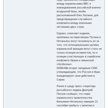
между израильскими ВВС и
командованием российской военно-
воздушной базы, якобы
расположенной близ Латакии, для
предотвращения случайного
конфликта между военными
летчиками двух стран.
Однако, отмечает издание,
проблемы на переговорах Путина и
Нетаньяху могут возникнуть из-за
того, что потенциальными целями
израильской авиации могут стать не
только позиции исламистов, но и
позиции участвующих в сирийском
конфликте Ирана и ливанской
«Хезболлы».
DEBKAfile вторит западным СМИ,
утверждающим, что Россия и Иран
координируют свои действия в
Сирии.
Ранее в среду пресс-секретарь
российского лидера Дмитрий
Песков сообщил, что глава
израильского правительства
Биньямин Нетаньяху намерен 21
сентября прибыть с визитом в