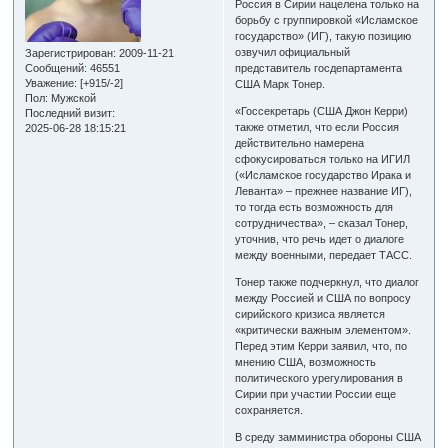
Россия в Сирии нацелена только на
борьбу с группировкой «Исламское
государство» (ИГ), такую позицию
озвучил официальный
Зарегистрирован
: 2009-11-21
представитель госдепартамента
Сообщений:
46551
Уважение:
[+915/-2]
США Марк Тонер.
Пол:
Мужской
«Госсекретарь (США Джон Керри)
Последний визит:
также отметил, что если Россия
2025-06-28 18:15:21
действительно намерена
сфокусироваться только на ИГИЛ
(«Исламское государство Ирака и
Леванта» – прежнее название ИГ),
то тогда есть возможность для
сотрудничества», – сказал Тонер,
уточнив, что речь идет о диалоге
между военными, передает ТАСС.
Тонер также подчеркнул, что диалог
между Россией и США по вопросу
сирийского кризиса является
«критически важным элементом».
Перед этим Керри заявил, что, по
мнению США, возможность
политического урегулирования в
Сирии при участии России еще
сохраняется.
В среду замминистра обороны США