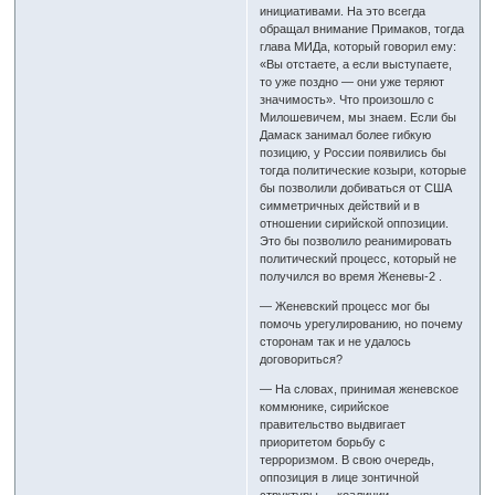
инициативами. На это всегда
обращал внимание Примаков, тогда
глава МИДа, который говорил ему:
«Вы отстаете, а если выступаете,
то уже поздно — они уже теряют
значимость». Что произошло с
Милошевичем, мы знаем. Если бы
Дамаск занимал более гибкую
позицию, у России появились бы
тогда политические козыри, которые
бы позволили добиваться от США
симметричных действий и в
отношении сирийской оппозиции.
Это бы позволило реанимировать
политический процесс, который не
получился во время Женевы-2 .
— Женевский процесс мог бы
помочь урегулированию, но почему
сторонам так и не удалось
договориться?
— На словах, принимая женевское
коммюнике, сирийское
правительство выдвигает
приоритетом борьбу с
терроризмом. В свою очередь,
оппозиция в лице зонтичной