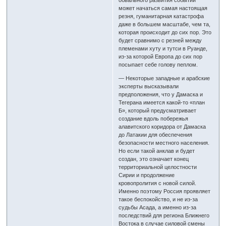
обвального развития событий
может начаться самая настоящая
резня, гуманитарная катастрофа
даже в большем масштабе, чем та,
которая происходит до сих пор. Это
будет сравнимо с резней между
племенами хуту и тутси в Руанде,
из-за которой Европа до сих пор
посыпает себе голову пеплом.
— Некоторые западные и арабские
эксперты высказывали
предположения, что у Дамаска и
Тегерана имеется какой-то «план
Б», который предусматривает
создание вдоль побережья
алавитского коридора от Дамаска
до Латакии для обеспечения
безопасности местного населения.
Но если такой анклав и будет
создан, это означает конец
территориальной целостности
Сирии и продолжение
кровопролития с новой силой.
Именно поэтому Россия проявляет
такое беспокойство, и не из-за
судьбы Асада, а именно из-за
последствий для региона Ближнего
Востока в случае силовой смены