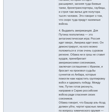
расширяют, загоняя туда боевые
танки, бронетранспортеры, гаубицы,
и строя там жилье для полутора
тысяч человек. Это говорит о том,
что скоро туда придут наземные
войска.
4. Выдавить американцев. Для
Путина геополитика — это
антагонистическая игра: Россия
идет вверх, Америка идет вниз. Он
демонстрирует, на кого можно
положиться в этом очень суровом
регионе. Обама ни в грош не ставит
курдов, пренебрегает
американскими союзниками,
заключая соглашение с Ираном, и
бросает на произвол судьбы
суннитов из Анбара, которые
помогли нам нарастить группировку
войск и одержать победу. Между
тем, Путин готов рискнуть,
направив в Сирию российские
войска ради спасения своих
союзников.
Обама говорит, что Башар аль-Асад
должен уйти, чертит красные линии
по вопросу химического оружия —