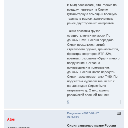
В МИД рассказали, что Россия по
воздуху перевозит в Сирию
гуманитарную помощь и военную
технику в рамках заключенных
ранее двусторонних контрактов.
Также поставка грузов
осуществляется по морю. По
данным СМИ, Россия передала
Сирии нескольких партий
стрелкового оружия, гранатометов,
бронетранспортеров БТР-82А,
военных грузовиков «Урал» и иного
вооружения. Согласно
появившимся в понедельник
данным, Россия могла передать
Сирии также новые танки Т-90. По
подсчетам журналистов, всего с
начала года в Сирию было
отправлено до 2 тыс. единиц
российской военной техники.
0
63
Поделиться
2015-09-17
01:53:59
Atos
Сирия заявила о праве России
Администратор