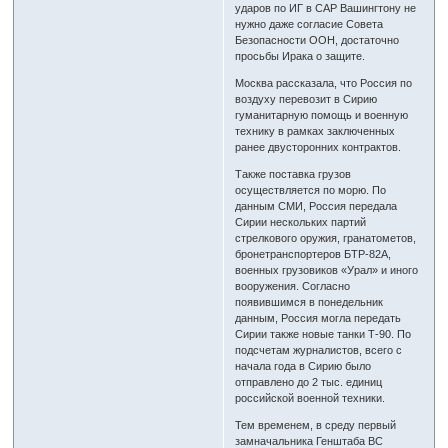
ударов по ИГ в САР Вашингтону не
нужно даже согласие Совета
Безопасности ООН, достаточно
просьбы Ирака о защите.
Москва рассказала, что Россия по
воздуху перевозит в Сирию
гуманитарную помощь и военную
технику в рамках заключенных
ранее двусторонних контрактов.
Также поставка грузов
осуществляется по морю. По
данным СМИ, Россия передала
Сирии нескольких партий
стрелкового оружия, гранатометов,
бронетранспортеров БТР-82А,
военных грузовиков «Урал» и иного
вооружения. Согласно
появившимся в понедельник
данным, Россия могла передать
Сирии также новые танки Т-90. По
подсчетам журналистов, всего с
начала года в Сирию было
отправлено до 2 тыс. единиц
российской военной техники.
Тем временем, в среду первый
замначальника Генштаба ВС