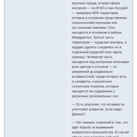
крупные города, вторая сфера
контроля — за ИГИЛ и «ан-Нусрой»
— примерно 60% территории,
которые в основном представлены
сельскохозяйственными или
пустынными землями. Они
находятся в основном в районе
Междуречья. Третья часть
территории — курдские анклавы, и
курдам удалось соединить их в
отдельный курдский пояс вдоль
границы. Четвертая часть
находится под контролем оппозиции
всех цветов и оттенков — от
умеренной до радикально
исламистской, среди которых есть
и салафиты, и различные
суннитские племена, которые
находятся на содержании у
различных региональных сил.
— Есть опасения, что исламисты
уничтожат алавитов, если падет
Дамаск?
— Нет никаких сомнений в том, что
идет борьба за выживание
алавитского меньшинства. В случае