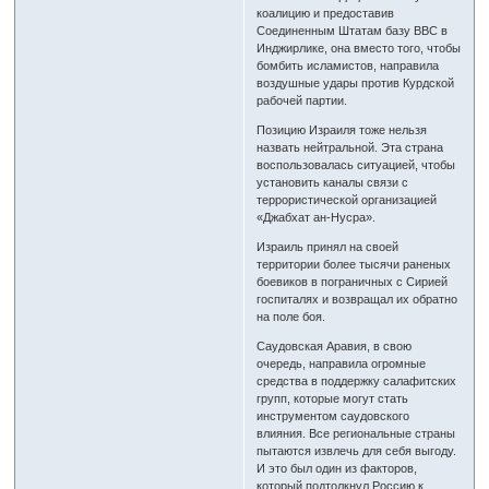
коалицию и предоставив
Соединенным Штатам базу ВВС в
Инджирлике, она вместо того, чтобы
бомбить исламистов, направила
воздушные удары против Курдской
рабочей партии.
Позицию Израиля тоже нельзя
назвать нейтральной. Эта страна
воспользовалась ситуацией, чтобы
установить каналы связи с
террористической организацией
«Джабхат ан-Нусра».
Израиль принял на своей
территории более тысячи раненых
боевиков в пограничных с Сирией
госпиталях и возвращал их обратно
на поле боя.
Саудовская Аравия, в свою
очередь, направила огромные
средства в поддержку салафитских
групп, которые могут стать
инструментом саудовского
влияния. Все региональные страны
пытаются извлечь для себя выгоду.
И это был один из факторов,
который подтолкнул Россию к