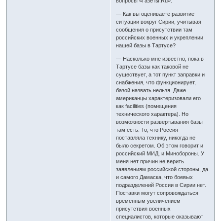
вопросы «Газеты.Ru».
— Как вы оцениваете развитие
ситуации вокруг Сирии, учитывая
сообщения о присутствии там
российских военных и укреплении
нашей базы в Тартусе?
— Насколько мне известно, пока в
Тартусе базы как таковой не
существует, а тот пункт заправки и
снабжения, что функционирует,
базой назвать нельзя. Даже
американцы характеризовали его
как facilities (помещения
технического характера). Но
возможности развертывания базы
там есть. То, что Россия
поставляла технику, никогда не
было секретом. Об этом говорит и
российский МИД, и Минобороны. У
меня нет причин не верить
заявлениям российской стороны, да
и самого Дамаска, что боевых
подразделений России в Сирии нет.
Поставки могут сопровождаться
временным увеличением
присутствия военных
специалистов, которые оказывают