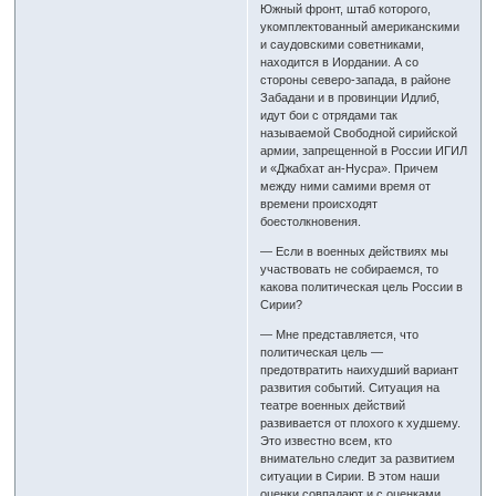
Южный фронт, штаб которого,
укомплектованный американскими
и саудовскими советниками,
находится в Иордании. А со
стороны северо-запада, в районе
Забадани и в провинции Идлиб,
идут бои с отрядами так
называемой Свободной сирийской
армии, запрещенной в России ИГИЛ
и «Джабхат ан-Нусра». Причем
между ними самими время от
времени происходят
боестолкновения.
— Если в военных действиях мы
участвовать не собираемся, то
какова политическая цель России в
Сирии?
— Мне представляется, что
политическая цель —
предотвратить наихудший вариант
развития событий. Ситуация на
театре военных действий
развивается от плохого к худшему.
Это известно всем, кто
внимательно следит за развитием
ситуации в Сирии. В этом наши
оценки совпадают и с оценками