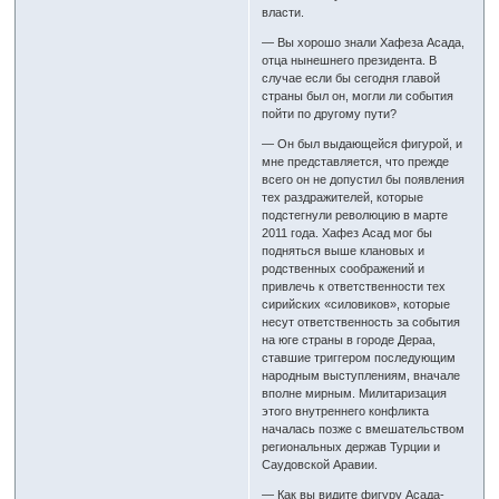
власти.
— Вы хорошо знали Хафеза Асада,
отца нынешнего президента. В
случае если бы сегодня главой
страны был он, могли ли события
пойти по другому пути?
— Он был выдающейся фигурой, и
мне представляется, что прежде
всего он не допустил бы появления
тех раздражителей, которые
подстегнули революцию в марте
2011 года. Хафез Асад мог бы
подняться выше клановых и
родственных соображений и
привлечь к ответственности тех
сирийских «силовиков», которые
несут ответственность за события
на юге страны в городе Дераа,
ставшие триггером последующим
народным выступлениям, вначале
вполне мирным. Милитаризация
этого внутреннего конфликта
началась позже с вмешательством
региональных держав Турции и
Саудовской Аравии.
— Как вы видите фигуру Асада-