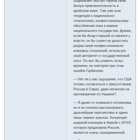
социализм» быстро теряла свою
былую привлекательность в
арабском мире. Там уже шли
тенденции к национально-
этническому, конфессиональному
обособлению пока в рамках
национального государства. Думаю,
если бы Асад-старший оставался у
власти, он бы сумел не допустить
разрастания конфессионально-
клановых отношений, используя
свой авторитет и государственный
опыт. Он мог бы уловить пульс
времени, не повторяя при этом
ошибок Горбачева.
— Нет ли у вас ощущения, что США
готовы согласиться с присутствием
России в Сирии, даже несмотря на
противоречия по Украине?
— Я далек от излишнего оптимизма,
но и не склонен рассматривать
дальнейшие перспективы в одних
лишь черных красках. Концепция
широкой коалиции в борьбе с ИГИЛ,
которую предложила Россия,
является очень своевременной.