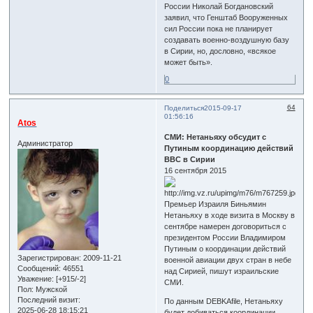
России Николай Богдановский
заявил, что Генштаб Вооруженных
сил России пока не планирует
создавать военно-воздушную базу
в Сирии, но, дословно, «всякое
может быть».
0
64
Поделиться
2015-09-17
01:56:16
Atos
СМИ: Нетаньяху обсудит с
Администратор
Путиным координацию действий
ВВС в Сирии
16 сентября 2015
Премьер Израиля Биньямин
Нетаньяху в ходе визита в Москву в
сентябре намерен договориться с
президентом России Владимиром
Путиным о координации действий
Зарегистрирован
: 2009-11-21
военной авиации двух стран в небе
Сообщений:
46551
над Сирией, пишут израильские
Уважение:
[+915/-2]
СМИ.
Пол:
Мужской
Последний визит:
По данным DEBKAfile, Нетаньяху
2025-06-28 18:15:21
будет добиваться координации