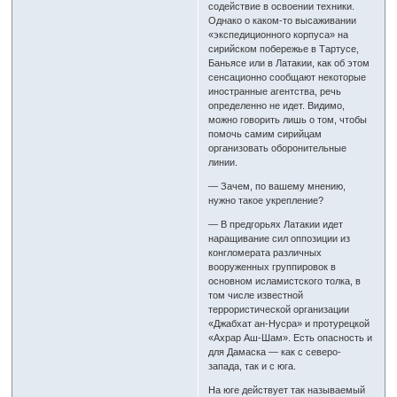
содействие в освоении техники.
Однако о каком-то высаживании
«экспедиционного корпуса» на
сирийском побережье в Тартусе,
Баньясе или в Латакии, как об этом
сенсационно сообщают некоторые
иностранные агентства, речь
определенно не идет. Видимо,
можно говорить лишь о том, чтобы
помочь самим сирийцам
организовать оборонительные
линии.
— Зачем, по вашему мнению,
нужно такое укрепление?
— В предгорьях Латакии идет
наращивание сил оппозиции из
конгломерата различных
вооруженных группировок в
основном исламистского толка, в
том числе известной
террористической организации
«Джабхат ан-Нусра» и протурецкой
«Ахрар Аш-Шам». Есть опасность и
для Дамаска — как с северо-
запада, так и с юга.
На юге действует так называемый