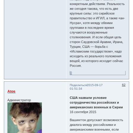
конкретным действиям. Реальность
же сегодня такова, что есть две
крупные силы: это сирийское
правительство и ИГИЛ, а также «ан-
Нусра», хотя между обеими
группами в последнее время
случаются вооруженные
столкновения. И если общая цель
сторон Саудовской Аравии, Ирана,
Турции, США — борьба с
«Исламским государством», надо
исходить из реального положения
вещей, из которого исходит сейчас
Россия.
0
62
Поделиться
2015-09-17
01:51:34
Atos
США назвали условие
Администратор
сотрудничества российских и
американских военных в Сирии
16 сентября 2015
Вашингтон допускает возможность
диалога между российскими и
американскими военными, если