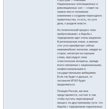
структуры — коалиции
Национальных оппозиционных и
революционных сил — ставит на
первое место положение
коммюнике о создании переходного
правительства, то есть, по сути
дела, о разделе власти .
Но политический процесс пока
пробуксовывает, а борьба с
терроризмом идет очень медленно.
В региональном плане, а именно
этот угол приобретает сейчас
наиважнейшее значение, каждая из
сторон, несмотря на хорошие
слова, преследует свои
эгоистические интересы, прежде
всего связанные с национальными,
конфессиональными и
государственными амбициями.
Если так будет и дальше, то
экспансия ИГИЛ будет
продолжаться.
Позиция России, как мне
представляется, состоит в том,
чтобы пустить переговорный
процесс по двухтрековому пути: это
борьба с терроризмом параллельно