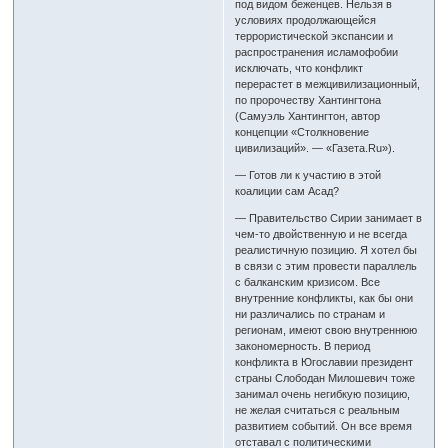
под видом беженцев. Нельзя в
условиях продолжающейся
террористической экспансии и
распространения исламофобии
исключать, что конфликт
перерастет в межцивилизационный,
по пророчеству Хантингтона
(Самуэль Хантингтон, автор
концепции «Столкновение
цивилизаций». — «Газета.Ru»).
— Готов ли к участию в этой
коалиции сам Асад?
— Правительство Сирии занимает в
чем-то двойственную и не всегда
реалистичную позицию. Я хотел бы
в связи с этим провести параллель
с балканским кризисом. Все
внутренние конфликты, как бы они
ни различались по странам и
регионам, имеют свою внутреннюю
закономерность. В период
конфликта в Югославии президент
страны Слободан Милошевич тоже
занимал очень негибкую позицию,
не желая считаться с реальным
развитием событий. Он все время
отставал с политическими