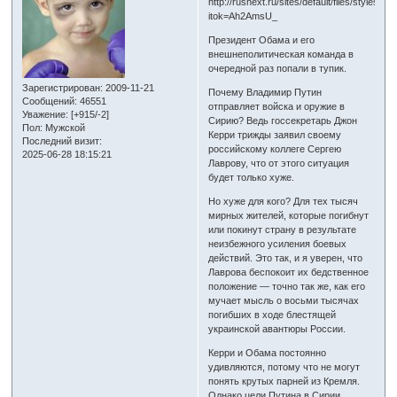
Президент Обама и его
внешнеполитическая команда в
очередной раз попали в тупик.
Зарегистрирован
: 2009-11-21
Почему Владимир Путин
Сообщений:
46551
отправляет войска и оружие в
Уважение:
[+915/-2]
Сирию? Ведь госсекретарь Джон
Пол:
Мужской
Керри трижды заявил своему
Последний визит:
российскому коллеге Сергею
2025-06-28 18:15:21
Лаврову, что от этого ситуация
будет только хуже.
Но хуже для кого? Для тех тысяч
мирных жителей, которые погибнут
или покинут страну в результате
неизбежного усиления боевых
действий. Это так, и я уверен, что
Лаврова беспокоит их бедственное
положение — точно так же, как его
мучает мысль о восьми тысячах
погибших в ходе блестящей
украинской авантюры России.
Керри и Обама постоянно
удивляются, потому что не могут
понять крутых парней из Кремля.
Однако цели Путина в Сирии