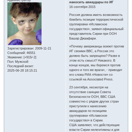
наносить авиаудары по ИГ
16 сентября 2015
Россия должна иметь возможность
бомбить позиции террористической
группировки «Исламское
государство», заявил официальный
представитель Сирии при ООН
Башар Джаафари.
«Почему американцы воюют против
Зарегистрирован
: 2009-11-21
ИГ своими ВВС, а России это
Сообщений:
46551
должно быть запрещено? Разве в
Уважение:
[+915/-2]
этом есть смысл? Никакого. В
Пол:
Мужской
конце концов, мы боремся против
Последний визит:
одного и того же врага», - приводит
2025-06-28 18:15:21
его слова РИА «Новости» со
ссылкой на Associated Press.
23 сентября, несмотря на
отсутствие санкции Совета
Безопасности ООН, ВВС США
совместно с рядом других стран
приступили к нанесению
авиаударов по позициям
группировки «Исламское
государство» в Сирии.
США заявляют, что действующие
власти Сирии нелегитимны и для