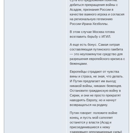
добиться прекращения войны с
Асадом, признания России в
качестве важного игрока и согласия
на региональную гегемонию
России-Ирана-Хезболлы.
В этом случае Москва готова
возглавить борьбу с ИГИЛ.
А еще есть бонус. Самая хитрая
составляющая путинского гамбита
— это неупомянутое средство для
разрешения европейского кризиса с
беженцами.
Европейцы страдают от чувства
вины и страха, не зная, что делать.
И Путин предлагает им выход:
никакой войны, никаких беженцев.
Остановите гражданскую войну в
Сирии, и они не просто прекратят
наводнять Европу, но и начнут
возвращаться на родину.
Путин говорит: положите войне
конец, и пусть мой сателлит
останется у власти (Асад и
присоединившиеся к нему
«здоровые» оппозиционные силы)