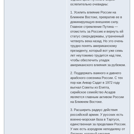
ослепительно очевидны:
1. Усилить влияние России на
Ближнем Востоке, превратив ее в
доминирующую внешнюю силу.
Главное стремление Путина —
отомстить за Россию и вернуть ей
статус сверхдержавы, утраченный
четверть века назад. Но это очень
трудно понять американскому
президенту, который вот уже семь
лет неутомимо трудится над тем,
чтобы обеспечить упадок
американского влияния за рубежом.
2. Поддержать важного и давнего
арабского союзника России. С тех
пор как Анвар Садат в 1972 году
выгнал Советы из Египта,
сирийское семейство Асадов
является главным активом России
на Ближнем Востоке.
3. Расширить радиус действия
российской армии. У русских есть
военно-морская база в Тартусе,
единственная за пределами России.
У них есть аэродром неподалеку от
Латакии, который сегодня