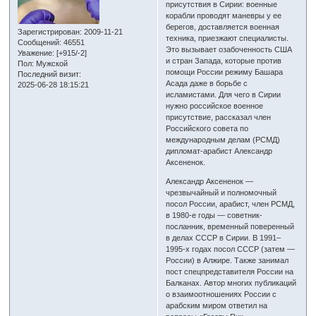
присутствия в Сирии: военные
корабли проводят маневры у ее
берегов, доставляется военная
Зарегистрирован
: 2009-11-21
техника, приезжают специалисты.
Сообщений:
46551
Это вызывает озабоченность США
Уважение:
[+915/-2]
и стран Запада, которые против
Пол:
Мужской
помощи России режиму Башара
Последний визит:
Асада даже в борьбе с
2025-06-28 18:15:21
исламистами. Для чего в Сирии
нужно российское военное
присутствие, рассказал член
Российского совета по
международным делам (РСМД)
дипломат-арабист Александр
Аксененок.
Александр Аксененок —
чрезвычайный и полномочный
посол России, арабист, член РСМД,
в 1980-е годы — советник-
посланник, временный поверенный
в делах СССР в Сирии. В 1991–
1995-х годах посол СССР (затем —
России) в Алжире. Также занимал
пост спецпредставителя России на
Балканах. Автор многих публикаций
о взаимоотношениях России с
арабским миром ответил на