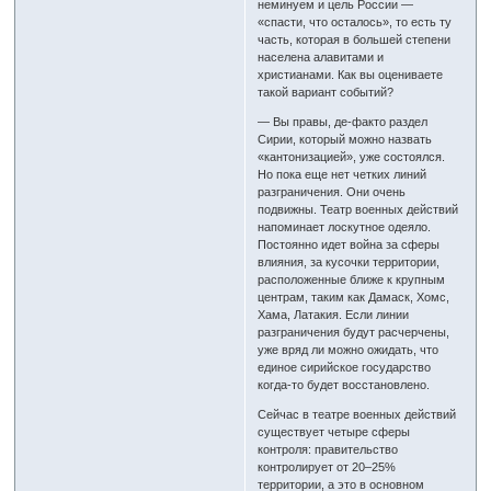
неминуем и цель России —
«спасти, что осталось», то есть ту
часть, которая в большей степени
населена алавитами и
христианами. Как вы оцениваете
такой вариант событий?
— Вы правы, де-факто раздел
Сирии, который можно назвать
«кантонизацией», уже состоялся.
Но пока еще нет четких линий
разграничения. Они очень
подвижны. Театр военных действий
напоминает лоскутное одеяло.
Постоянно идет война за сферы
влияния, за кусочки территории,
расположенные ближе к крупным
центрам, таким как Дамаск, Хомс,
Хама, Латакия. Если линии
разграничения будут расчерчены,
уже вряд ли можно ожидать, что
единое сирийское государство
когда-то будет восстановлено.
Сейчас в театре военных действий
существует четыре сферы
контроля: правительство
контролирует от 20–25%
территории, а это в основном