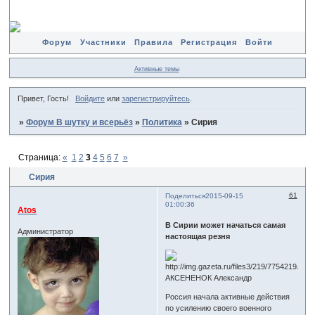
Форум
Участники
Правила
Регистрация
Войти
Активные темы
Привет, Гость!
Войдите
или
зарегистрируйтесь
.
»
Форум В шутку и всерьёз
»
Политика
»
Сирия
Страница:
«
1
2
3
4
5
6
7
»
Сирия
61
Поделиться
2015-09-15
01:00:36
Atos
В Сирии может начаться самая
Администратор
настоящая резня
АКСЕНЕНОК Александр
Россия начала активные действия
по усилению своего военного