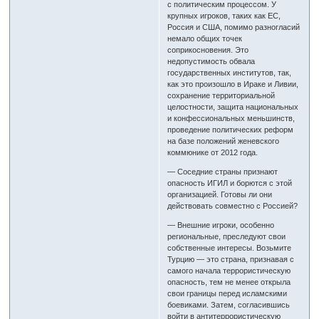
с политическим процессом. У
крупных игроков, таких как ЕС,
Россия и США, помимо разногласий
немало общих точек
соприкосновения. Это
недопустимость обвала
государственных институтов, так,
как это произошло в Ираке и Ливии,
сохранение территориальной
целостности, защита национальных
и конфессиональных меньшинств,
проведение политических реформ
на базе положений женевского
коммюнике от 2012 года.
— Соседние страны признают
опасность ИГИЛ и борются с этой
организацией. Готовы ли они
действовать совместно с Россией?
— Внешние игроки, особенно
региональные, преследуют свои
собственные интересы. Возьмите
Турцию — это страна, признавая с
самого начала террористическую
опасность, тем не менее открыла
свои границы перед исламскими
боевиками. Затем, согласившись
войти в антитеррористическую