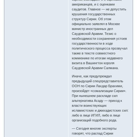
американцев, и с оценками
саудитов. Главное — не допустить
крушения государственных
структур Сирии. Об этом
официально заявлял в Москве
министр иностранных дел
Саудовской Аравии. Тезис о
необходимости сохранения устоев
государственности в ходе
политического процесса прозвучал
также в тексте совместного
коммюнике по итогам недавнего
визита в Вашингтон короля
Саудовской Аравии Салмана.
Иначе, как предупреждал
предыдущий спецпредставитель
ООН по Сирии Лахдар Брахими,
произойдет «сомализации Сирии».
При нынешнем раскладе сил
альтернатива Асаду — приход к
власти воинствующих
исламистских и джихадистских сил:
либо в лице ИГИЛ, либо в лице
организаций подобного рода.
— Сегодня многие эксперты
говорят, что распад Сирии