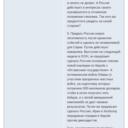
и ничего не делает. А Россия
действует в интересах своего
оказавшегося в отчаянном
положении союзника. Так кого вы
предпочтете увидеть на своей
стороне?
5. Придать России новую
легитимность после крымских
событий и сделать ее незаменимой
для Сирии. Путин действует
наверняка. Выступая на следующей
неделе в ООН, он предложит
сделать Россию основным членом
новой коалиции по борьбе с
«Исламским государством». А
потемкинская война Обамы (с
участием призрачных местных
войск, на подготовку которых
потрачено 500 миллионов долларов,
чтобы в итоге получить пять
бойцов, и с вялой авиационной
кампанией) не дает никаких
результатов. Путин же предлагает
сделать Россию, Иран и Хезболлу
передовым отрядом в борьбе
против джихадистов.
Суть его предложения понятна: