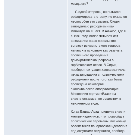
младшего?
— С одной стороны, он пытался
реформировать страну, но оказался
неспособен это сделать. Сирия
запоздала с реформами как
минимум на 10 лет. В Алжире, где я
с 1991 года более четырех лет
возглавлял наше посольство,
всплеск исламистского террора
начался в основном как результат
поспешного проведения
демократических реформ в
горбачевском стиле. В Сирии,
наоборот, ситуация хаоса возникла
из-за запоздания с политическими
реформами после того, как была
проведена некоторая
экономическая либерализация.
Монополия партии «Баас» на
власть осталась, по существу, в
неизменном виде.
Когда Башар Асад пришел к власти,
многие надеялись, что произойдут
политические перемены, поскольку
баасистская панарабская идеология
под лозунгами «единство, свобода,