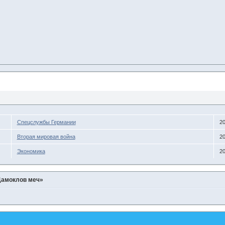
Спецслужбы Германии
20
Вторая мировая война
20
Экономика
20
Дамоклов меч»