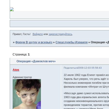
Привет, Гость!
Войдите
или
зарегистрируйтесь
.
»
Форум В шутку и всерьёз
»
Спецслужбы Израиля
»
Операция «
Страница:
1
Операция «Дамоклов меч»
Поделиться
2009-12-03 05:58:43
Atos
22 июля 1962 года Египет провёл и
Администратор
Харель был уверен, что речь идёт 
Несколько инженеров погибли при в
филиала компании «Интра» из Штутг
«Моссад» даже сумел использовать
1963 года два израильских агента 
создании неконвенционального ору
проведением терактов, против кот
разведки — генерал Меир Амит.