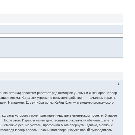
1
ацию, что над проектом работает ряд немецких учёных и инженеров. Иссер
ющие письма. Когда эти угрозы не возымели действия — начались теракты.
опали. Например, 11 сентября исчез Хейнц Крюг — менеджер мюнхенского
оллеги которого также принимали участие в египетском проекте. В марте
. После этого Израиль начал действовать в открытую и обвинил Египет в
 Немецкие учёные уехали, программа была свёрнута. Однако, в связи с
 «Моссад» Иссер Харель. Заканчивал операцию уже новый руководитель