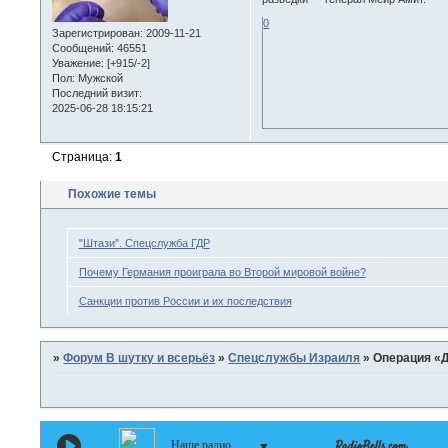
0
Зарегистрирован
: 2009-11-21
Сообщений:
46551
Уважение:
[+915/-2]
Пол:
Мужской
Последний визит:
2025-06-28 18:15:21
Страница:
1
Похожие темы
"Штази". Спецслужба ГДР
Почему Германия проиграла во Второй мировой войне?
Санкции против России и их последствия
»
Форум В шутку и всерьёз
»
Спецслужбы Израиля
»
Операция «
Наше радио
▼