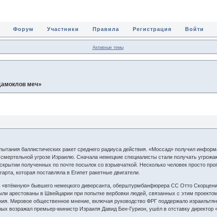
Форум
Участники
Правила
Регистрация
Войти
Активные темы
Дамоклов меч»
спытания баллистических ракет среднего радиуса действия. «Моссад» получил информ
о смертельной угрозе Израилю. Сначала немецкие специалисты стали получать угрожа
скрытии полученных по почте посылок со взрывчаткой. Несколько человек просто пр
арта, которая поставляла в Египет ракетные двигатели.
 «втёмную» бывшего немецкого диверсанта, оберштурмбанфюрера СС Отто Скорцени, к
были арестованы в Швейцарии при попытке вербовки людей, связанных с этим проектом
жия. Мировое общественное мнение, включая руководство ФРГ поддержало израильтян.
орых возражал премьер-министр Израиля Давид Бен-Гурион, ушёл в отставку директор