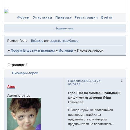
Форум
Участники
Правила
Регистрация
Войти
Активные темы
Привет, Гость!
Войдите
или
зарегистрируйтесь
.
»
Форум В шутку и всерьёз
»
История
»
Пионеры-герои
Страница:
1
Пионеры-герои
1
Поделиться
2014-03-25
00:56:14
Atos
Герой, но не пионер. Реальная и
Администратор
мифическая истории Лёни
Голикова
Пионер-герой, не являвшийся
пионером, погиб из-за
предательства, о котором
предпочитали не вспоминать.