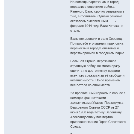
На помощь партизанам в город
ворвались советские войска.
Раненого Валю срочно отправили в
тыл, в госпиталь. Однако ранение
оказалось смертельным — 17
февраля 1944 года Вали Котика не
стало.
Валю похоронили в селе Хоровец.
По просьбе его матери, прах сына
перенесли в город Шепетовку и
перезахоронили в городском парке.
Большая страна, пережившая
страшную войну, не могла сразу
оценить по достоинству подвиги
всех, кто сражался за её свободу и
независимость. Но со временем
всё встало на свои места.
За проявленный героизм в борьбе с
немецко-фашистскими
захватчиками Указом Президиума
Верховного Совета СССР от 27
июня 1958 года Котику Валентину
Александровичу посмертно
присвоено звание Героя Советского
Союза.