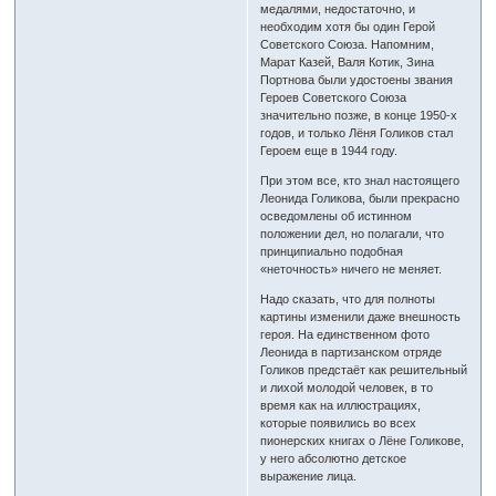
медалями, недостаточно, и
необходим хотя бы один Герой
Советского Союза. Напомним,
Марат Казей, Валя Котик, Зина
Портнова были удостоены звания
Героев Советского Союза
значительно позже, в конце 1950-х
годов, и только Лёня Голиков стал
Героем еще в 1944 году.
При этом все, кто знал настоящего
Леонида Голикова, были прекрасно
осведомлены об истинном
положении дел, но полагали, что
принципиально подобная
«неточность» ничего не меняет.
Надо сказать, что для полноты
картины изменили даже внешность
героя. На единственном фото
Леонида в партизанском отряде
Голиков предстаёт как решительный
и лихой молодой человек, в то
время как на иллюстрациях,
которые появились во всех
пионерских книгах о Лёне Голикове,
у него абсолютно детское
выражение лица.