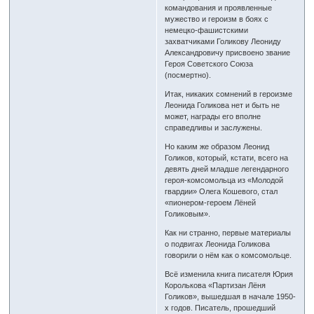
командования и проявленные
мужество и героизм в боях с
немецко-фашистскими
захватчиками Голикову Леониду
Александровичу присвоено звание
Героя Советского Союза
(посмертно).
Итак, никаких сомнений в героизме
Леонида Голикова нет и быть не
может, награды его вполне
справедливы и заслужены.
Но каким же образом Леонид
Голиков, который, кстати, всего на
девять дней младше легендарного
героя-комсомольца из «Молодой
гвардии» Олега Кошевого, стал
«пионером-героем Лёней
Голиковым».
Как ни странно, первые материалы
о подвигах Леонида Голикова
говорили о нём как о комсомольце.
Всё изменила книга писателя Юрия
Королькова «Партизан Лёня
Голиков», вышедшая в начале 1950-
х годов. Писатель, прошедший