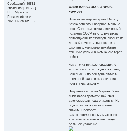
Сообщений:
46551
Отец назвал сына в честь
Уважение:
[+915/-2]
линкора
Пол:
Мужской
Последний визит:
Из всех пионеров-героев Марату
2025-06-28 18:15:21
Казею повезло, наверное, меньше
всех. Советские школьники времён
позднего СССР, не столько из-за
оппозиционных взглядов, сколько из
детской глупости, распевали в
школьных коридорах похабные
стишки с упоминанием юного героя
войны.
Кому-то из тех, распевавших, с
возрастом стало стыдно, а кто-то,
наверное, и по сей день видит в
этом свой вклад в развенчание
«советских мифов».
Подлинная история Марата Казея
была более драматичной, чем
рассказывали педагоги детям. Но
подвиг его от этого не менее
значим. Наоборот,
самоотверженность и мужество
этого мальчика вызывают ещё
большее уважение.