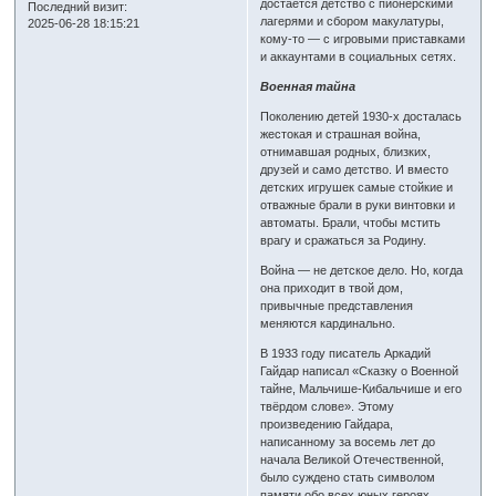
достаётся детство с пионерскими
Последний визит:
лагерями и сбором макулатуры,
2025-06-28 18:15:21
кому-то — с игровыми приставками
и аккаунтами в социальных сетях.
Военная тайна
Поколению детей 1930-х досталась
жестокая и страшная война,
отнимавшая родных, близких,
друзей и само детство. И вместо
детских игрушек самые стойкие и
отважные брали в руки винтовки и
автоматы. Брали, чтобы мстить
врагу и сражаться за Родину.
Война — не детское дело. Но, когда
она приходит в твой дом,
привычные представления
меняются кардинально.
В 1933 году писатель Аркадий
Гайдар написал «Сказку о Военной
тайне, Мальчише-Кибальчише и его
твёрдом слове». Этому
произведению Гайдара,
написанному за восемь лет до
начала Великой Отечественной,
было суждено стать символом
памяти обо всех юных героях,