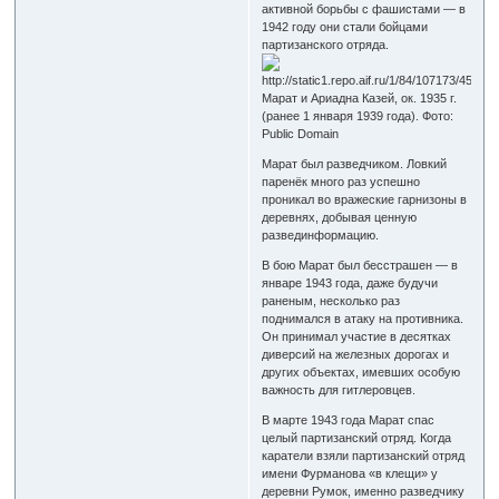
активной борьбы с фашистами — в
1942 году они стали бойцами
партизанского отряда.
Марат и Ариадна Казей, ок. 1935 г.
(ранее 1 января 1939 года). Фото:
Public Domain
Марат был разведчиком. Ловкий
паренёк много раз успешно
проникал во вражеские гарнизоны в
деревнях, добывая ценную
развединформацию.
В бою Марат был бесстрашен — в
январе 1943 года, даже будучи
раненым, несколько раз
поднимался в атаку на противника.
Он принимал участие в десятках
диверсий на железных дорогах и
других объектах, имевших особую
важность для гитлеровцев.
В марте 1943 года Марат спас
целый партизанский отряд. Когда
каратели взяли партизанский отряд
имени Фурманова «в клещи» у
деревни Румок, именно разведчику