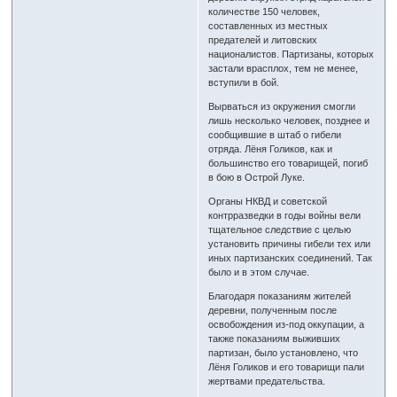
количестве 150 человек,
составленных из местных
предателей и литовских
националистов. Партизаны, которых
застали врасплох, тем не менее,
вступили в бой.
Вырваться из окружения смогли
лишь несколько человек, позднее и
сообщившие в штаб о гибели
отряда. Лёня Голиков, как и
большинство его товарищей, погиб
в бою в Острой Луке.
Органы НКВД и советской
контрразведки в годы войны вели
тщательное следствие с целью
установить причины гибели тех или
иных партизанских соединений. Так
было и в этом случае.
Благодаря показаниям жителей
деревни, полученным после
освобождения из-под оккупации, а
также показаниям выживших
партизан, было установлено, что
Лёня Голиков и его товарищи пали
жертвами предательства.