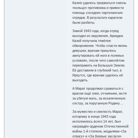
Казею удалось прорваться сквозь
«кольцо» противника и привести
помощь соседних партизанских
отрядов. В результате каратели
были разбиты.
Зимой 1943 года, когда отряд
выходил из окружения, Ариадна
Казей получила тяжёлое
обморожение. Чтобы спасти жизнь
девушки, врачам пришлось
ампутировать ей ноги в полевых
условиях, после чего самолётом
переправить на Большую Землю.
Её доставили в глубокий тыл, в
Иркутск, где врачам удалось её
выходить.
А Марат продолжал сражаться с
врагом ещё злее, отчаяннее, мстя
за убитую мать, за искалеченную
сестру, за поруганную Родину…
За мужество и смелость Марат,
которому в конце 1943 года
исполнилось всего 14 лет, был
награждён орденом Отечественной
войны 1-й степени, медалями «За
отвагу» и «За боевые заслуги».