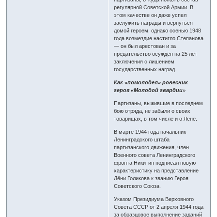
регулярной Советской Армии. В
этом качестве он даже успел
заслужить награды и вернуться
домой героем, однако осенью 1948
года возмездие настигло Степанова
— он был арестован и за
предательство осуждён на 25 лет
заключения с лишением
государственных наград.
Как «помолодел» ровесник
героя «Молодой гвардии»
Партизаны, выжившие в последнем
бою отряда, не забыли о своих
товарищах, в том числе и о Лёне.
В марте 1944 года начальник
Ленинградского штаба
партизанского движения, член
Военного совета Ленинградского
фронта Никитин подписал новую
характеристику на представление
Лёни Голикова к званию Героя
Советского Союза.
Указом Президиума Верховного
Совета СССР от 2 апреля 1944 года
за образцовое выполнение заданий