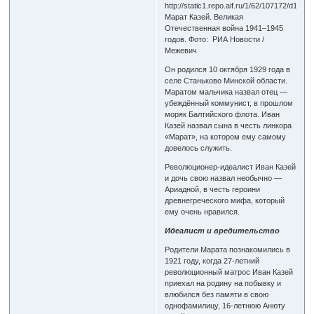
Марат Казей. Великая
Отечественная война 1941–1945
годов. Фото: РИА Новости /
Межевич
Он родился 10 октября 1929 года в
селе Станьково Минской области.
Маратом мальчика назвал отец —
убеждённый коммунист, в прошлом
моряк Балтийского флота. Иван
Казей назвал сына в честь линкора
«Марат», на котором ему самому
довелось служить.
Революционер-идеалист Иван Казей
и дочь свою назвал необычно —
Ариадной, в честь героини
древнегреческого мифа, который
ему очень нравился.
Идеалист и вредительство
Родители Марата познакомились в
1921 году, когда 27-летний
революционный матрос Иван Казей
приехал на родину на побывку и
влюбился без памяти в свою
однофамилицу, 16-летнюю Анюту