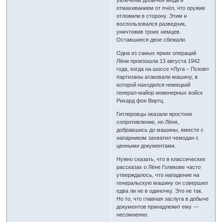
увлечены добычей мёда и
отмахиванием от пчёл, что оружие
отложили в сторону. Этим и
воспользовался разведчик,
уничтожив троих немцев.
Оставшиеся двое сбежали.
Одна из самых ярких операций
Лёни произошла 13 августа 1942
года, когда на шоссе «Луга – Псков»
партизаны атаковали машину, в
которой находился немецкий
генерал-майор инженерных войск
Рихард фон Виртц.
Гитлеровцы оказали яростное
сопротивление, но Лёня,
добравшись до машины, вместе с
напарником захватил чемодан с
ценными документами.
Нужно сказать, что в классических
рассказах о Лёне Голикове часто
утверждалось, что нападение на
генеральскую машину он совершил
едва ли не в одиночку. Это не так.
Но то, что главная заслуга в добыче
документов принадлежит ему —
несомненно.