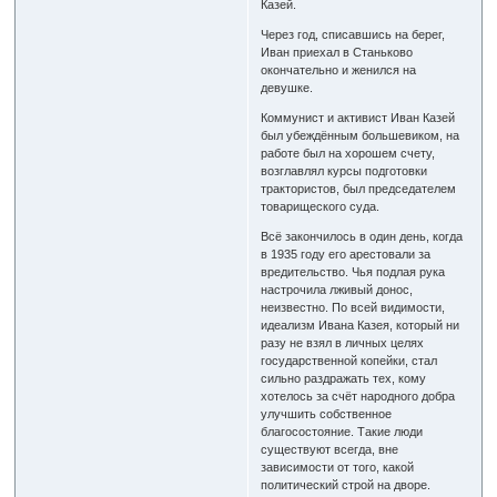
Казей.
Через год, списавшись на берег,
Иван приехал в Станьково
окончательно и женился на
девушке.
Коммунист и активист Иван Казей
был убеждённым большевиком, на
работе был на хорошем счету,
возглавлял курсы подготовки
трактористов, был председателем
товарищеского суда.
Всё закончилось в один день, когда
в 1935 году его арестовали за
вредительство. Чья подлая рука
настрочила лживый донос,
неизвестно. По всей видимости,
идеализм Ивана Казея, который ни
разу не взял в личных целях
государственной копейки, стал
сильно раздражать тех, кому
хотелось за счёт народного добра
улучшить собственное
благосостояние. Такие люди
существуют всегда, вне
зависимости от того, какой
политический строй на дворе.