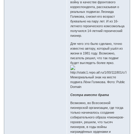
войну в качестве фронтового
корреспондента, рассказывая о
реальных подвигах Леонида
Голикова, снизил его возраст
буквально на пару лет. И из 16-
летнего героического комсомольца
получился 14-летний героический
пионер.
Для чего это было сделано, точно
известно автору, который ушёл из
жизни в 1981 году. Возможно,
писатель решил, что так подвиг
будет выглядеть более ярко.
Мемориальный знак на месте
подвига Лёни Голикова. Фото: Public
Domain
Сестра вместо брата
Возможно, во Всесоюзной
пионерской организации, где тогда
только начиналось создание
собирательного образа «пионеров-
героев», решили, что тысяч
пионеров, в годы войны
награждённых орденами и