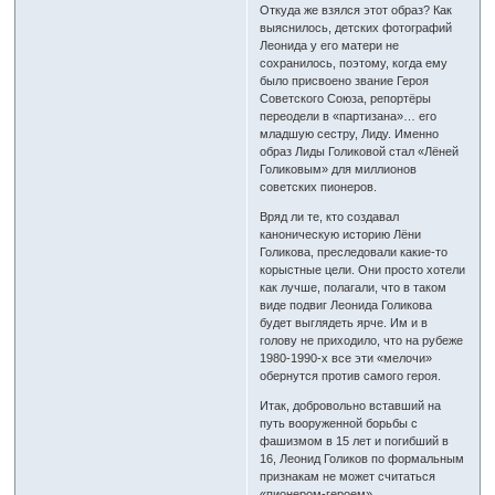
Откуда же взялся этот образ? Как
выяснилось, детских фотографий
Леонида у его матери не
сохранилось, поэтому, когда ему
было присвоено звание Героя
Советского Союза, репортёры
переодели в «партизана»… его
младшую сестру, Лиду. Именно
образ Лиды Голиковой стал «Лёней
Голиковым» для миллионов
советских пионеров.
Вряд ли те, кто создавал
каноническую историю Лёни
Голикова, преследовали какие-то
корыстные цели. Они просто хотели
как лучше, полагали, что в таком
виде подвиг Леонида Голикова
будет выглядеть ярче. Им и в
голову не приходило, что на рубеже
1980-1990-х все эти «мелочи»
обернутся против самого героя.
Итак, добровольно вставший на
путь вооруженной борьбы с
фашизмом в 15 лет и погибший в
16, Леонид Голиков по формальным
признакам не может считаться
«пионером-героем».