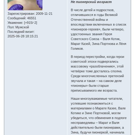
Не пионерский возраст
В числе детей и подростков,
Зарегистрирован
: 2009-11-21
отличившихся в годы Великой
Сообщений:
46551
Отечественной войны и
Уважение:
[+915/-2]
впоследствии включенных в список
Пол:
Мужской
«пионеров-героев», были четверо,
Последний визит:
удостоенных звания Героя
2025-06-28 18:15:21
Советского Союза – Валя Котик,
Марат Казей, Зина Портнова и Лёня
Голиков.
В период перестройки, когда герои
советской эпохи подвергались
массовому «разоблачению», этой
четвёрке тоже досталось сполна.
Среди многочисленных претензий
звучала и такая – на самом деле
«пионеры» были старше
приписываемого им возраста.
Наши многоуважаемые читатели,
успевшие познакомиться с
материалами о Марате Казее, Вале
Котике и Зине Портновой, могли
убедиться, что обвинения в подлоге
несправедливы – Марат и Валя
действительно были пионерами, а
Зина, будучи пионеркой, начинала