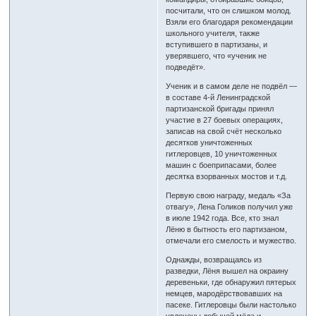
посчитали, что он слишком молод.
Взяли его благодаря рекомендации
школьного учителя, также
вступившего в партизаны, и
уверявшего, что «ученик не
подведёт».
Ученик и в самом деле не подвёл —
в составе 4-й Ленинградской
партизанской бригады принял
участие в 27 боевых операциях,
записав на свой счёт несколько
десятков уничтоженных
гитлеровцев, 10 уничтоженных
машин с боеприпасами, более
десятка взорванных мостов и т.д.
Первую свою награду, медаль «За
отвагу», Лена Голиков получил уже
в июле 1942 года. Все, кто знал
Лёню в бытность его партизаном,
отмечали его смелость и мужество.
Однажды, возвращаясь из
разведки, Лёня вышел на окраину
деревеньки, где обнаружил пятерых
немцев, мародёрствовавших на
пасеке. Гитлеровцы были настолько