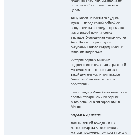
людей во властных органах, а не
политикой Советской власти в
целом.
Анну Казей не постигла судьба
мужа — перед самой войной её
выпустили на свободу. Тюрьма не
изменила её политических
взглядов. Убеждённая коммунистка
Анна Казей с первых дней
оккупации начала сотрудничать с
минским подпольем.
История первых минских
подпольщиков оказалась трагичной.
Не имея достаточных навыков
такой деятельности, они вскоре
были разоблачены гестапо и
арестованы.
Подпольщица Анна Казей вместе со
своими товарищами по борьбе
была повешена гитлеровцами в
Минске.
Марат и Ариадна
Для 16-летней Ариадны и 13-
летнего Марата Казеев гибель
матери послужила толчком к началу