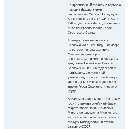
За проявленный героизм в борьбе с
немецко-фашистскими
захватчиками Указом Президиума
Верховного Совета СССР от 8 мая
1965 года Казею Марату Ивановичу
было присвоено звание Героя
Советского Союза.
Ариадна Казей вернулась в
Белоруссию в 1945 году. Несмотря
на потерю ног, она окончила
Минский педуниверситет,
преподавала в школе, избиралась
депутатом Верховного Совета
Белоруссии. В 1968 году героине-
партизанке, заслуженной
учительнице Белоруссии Ариадне
Ивановне Казей было присвоено
звание Героя Социалистического
Труда.
Ариадны Ивановны не стало в 2008
году. Но память о ней и её брате,
Марате Казее, жива. Памятник
Марату установлен в Минске, его
именем названы несколько улиц в
городах Белоруссии и в странах
бывшего СССР.