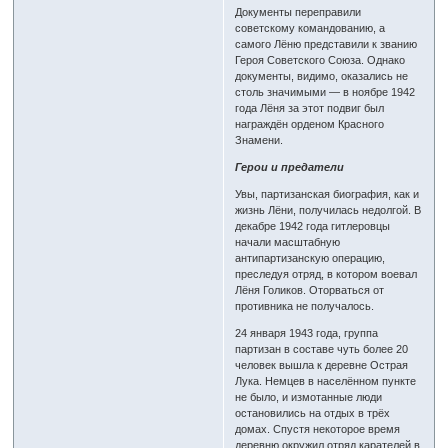
Документы переправили
советскому командованию, а
самого Лёню представили к званию
Героя Советского Союза. Однако
документы, видимо, оказались не
столь значимыми — в ноябре 1942
года Лёня за этот подвиг был
награждён орденом Красного
Знамени.
Герои и предатели
Увы, партизанская биография, как и
жизнь Лёни, получилась недолгой. В
декабре 1942 года гитлеровцы
начали масштабную
антипартизанскую операцию,
преследуя отряд, в котором воевал
Лёня Голиков. Оторваться от
противника не получалось.
24 января 1943 года, группа
партизан в составе чуть более 20
человек вышла к деревне Острая
Лука. Немцев в населённом пункте
не было, и измотанные люди
остановились на отдых в трёх
домах. Спустя некоторое время
деревню окружил отряд карателей в