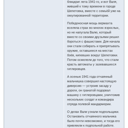
блицкриг лета 1941-го, и вот Валя,
живший к тому времени в городе
Шепетовка, вместе с семьёй уже на
оккупированной территории.
Победоносная мощь вермахта
вселяла страх во многих взрослых,
но не напугала Валю, который
вместе со своими друзьями решил
бороться с фашистами. Для начала
они стали собирать и припрятывать
оружие, оставшееся на местах
боёв, кипевших вокруг Шепетовки.
Потом осмелели до того, что стали
красть автоматы у зазевавшихся
гитлеровцев.
А осенью 1941 года отчаянный
мальчишка совершил настоящую
диверсию — устроив засаду у
дороги, он гранатой подорвал
машину с гитлеровцами, уничтожив
нескольких солдат и командира
отряда полевой жандармерии.
О делах Вали узнали подпольщики.
Остановить отчаянного мальчика
было почти невозможно, и тогда его
привлекли к подпольной работе.