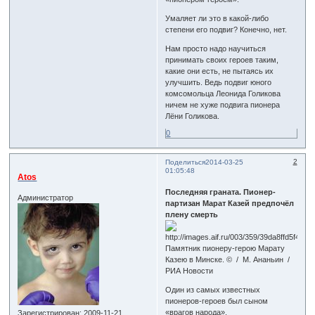
Умаляет ли это в какой-либо
степени его подвиг? Конечно, нет.
Нам просто надо научиться
принимать своих героев таким,
какие они есть, не пытаясь их
улучшить. Ведь подвиг юного
комсомольца Леонида Голикова
ничем не хуже подвига пионера
Лёни Голикова.
0
2
Поделиться
2014-03-25
01:05:48
Atos
Последняя граната. Пионер-
Администратор
партизан Марат Казей предпочёл
плену смерть
Памятник пионеру-герою Марату
Казею в Минске. © / М. Ананьин /
РИА Новости
Один из самых известных
пионеров-героев был сыном
«врагов народа».
Зарегистрирован
: 2009-11-21