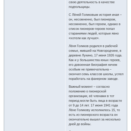
свою деятельность в качестве
подпольщицы.
С Лёней Голиковым история иная –
он, несомненно, был пионером,
несомненно, был героем, однако в
список пионеров-героев попал
стараниями людей, которые явно
«хотели как лучше».
Лёня Голиков родился в рабочей
семье, жившей на Новгородчине, в
деревне Лукино, 17 июня 1926 года.
Как и у большинства юных героев,
его довоенная биография ничем
особым не примечательна –
окончил семь классов школы, успел
поработать на фанерном заводе.
Важный момент – согласно
положению о пионерской
организации, её членами в тот
период могли быть лица в возрасте
от 9 до 14 лет. 17 июня 1941 года
Лёне Голикову исполнилось 15, то
есть из пионерского возраста он
окончательно вышел за несколько
дней до войны.