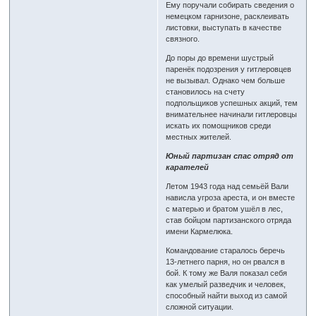
Ему поручали собирать сведения о
немецком гарнизоне, расклеивать
листовки, выступать в качестве
связного.
До поры до времени шустрый
паренёк подозрения у гитлеровцев
не вызывал. Однако чем больше
становилось на счету
подпольщиков успешных акций, тем
внимательнее начинали гитлеровцы
искать их помощников среди
местных жителей.
Юный партизан спас отряд от
карателей
Летом 1943 года над семьёй Вали
нависла угроза ареста, и он вместе
с матерью и братом ушёл в лес,
став бойцом партизанского отряда
имени Кармелюка.
Командование старалось беречь
13-летнего парня, но он рвался в
бой. К тому же Валя показал себя
как умелый разведчик и человек,
способный найти выход из самой
сложной ситуации.