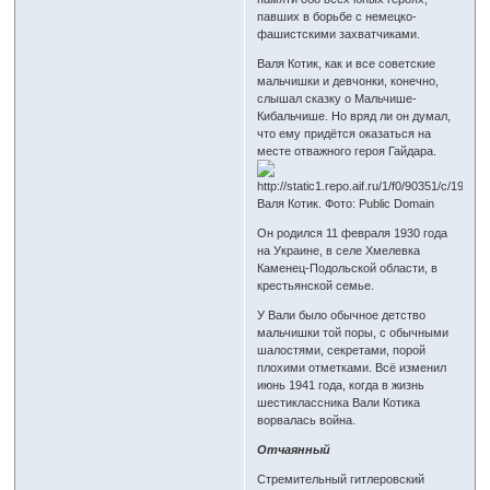
павших в борьбе с немецко-
фашистскими захватчиками.
Валя Котик, как и все советские
мальчишки и девчонки, конечно,
слышал сказку о Мальчише-
Кибальчише. Но вряд ли он думал,
что ему придётся оказаться на
месте отважного героя Гайдара.
Валя Котик. Фото: Public Domain
Он родился 11 февраля 1930 года
на Украине, в селе Хмелевка
Каменец-Подольской области, в
крестьянской семье.
У Вали было обычное детство
мальчишки той поры, с обычными
шалостями, секретами, порой
плохими отметками. Всё изменил
июнь 1941 года, когда в жизнь
шестиклассника Вали Котика
ворвалась война.
Отчаянный
Стремительный гитлеровский