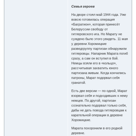
Семья героев
На дворе стоял май 1944 года. Уже
вовсю готовилась операция
«Багратион», которая принесёт
Белоруссии свободу от
гитлеровского ига. Но Марату не
суждено было этого увидеть. 11 мая
у деревни Хоромицкие
разведгруппу партизан обнаружили
гитлеровцы. Напарник Марата погиб
сразу, а сам он вступил в бой.
Немцы взяли его в «кольцо»,
рассчитывая захватить юного
партизана живым. Когда кончились
патроны, Марат подорвал себя
гранатой.
Есть две версии — по одной, Марат
взорвал себя и подходивших к нему
немцев. По другой, партизан
сознательно подорвал только себя,
дабы не дать повода гитлеровцам к
карательной операции в деревне
Хоромицкие.
Марата похоронили в его родной
деревне.