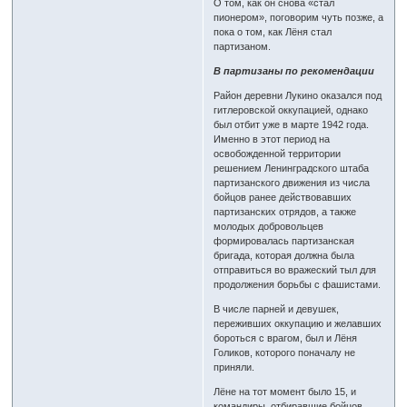
О том, как он снова «стал
пионером», поговорим чуть позже, а
пока о том, как Лёня стал
партизаном.
В партизаны по рекомендации
Район деревни Лукино оказался под
гитлеровской оккупацией, однако
был отбит уже в марте 1942 года.
Именно в этот период на
освобожденной территории
решением Ленинградского штаба
партизанского движения из числа
бойцов ранее действовавших
партизанских отрядов, а также
молодых добровольцев
формировалась партизанская
бригада, которая должна была
отправиться во вражеский тыл для
продолжения борьбы с фашистами.
В числе парней и девушек,
переживших оккупацию и желавших
бороться с врагом, был и Лёня
Голиков, которого поначалу не
приняли.
Лёне на тот момент было 15, и
командиры, отбиравшие бойцов,