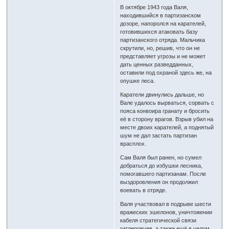
В октябре 1943 года Валя,
находившийся в партизанском
дозоре, напоролся на карателей,
готовившихся атаковать базу
партизанского отряда. Мальчика
скрутили, но, решив, что он не
представляет угрозы и не может
дать ценных разведданных,
оставили под охраной здесь же, на
опушке леса.
Каратели двинулись дальше, но
Вале удалось вырваться, сорвать с
пояса конвоира гранату и бросить
её в сторону врагов. Взрыв убил на
месте двоих карателей, а поднятый
шум не дал застать партизан
врасплох.
Сам Валя был ранен, но сумел
добраться до избушки лесника,
помогавшего партизанам. После
выздоровления он продолжил
воевать в отряде.
Валя участвовал в подрыве шести
вражеских эшелонов, уничтожении
кабеля стратегической связи
гитлеровцев, а также ещё в целом