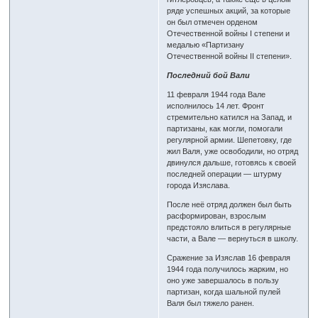
ряде успешных акций, за которые
он был отмечен орденом
Отечественной войны I степени и
медалью «Партизану
Отечественной войны II степени».
Последний бой Вали
11 февраля 1944 года Вале
исполнилось 14 лет. Фронт
стремительно катился на Запад, и
партизаны, как могли, помогали
регулярной армии. Шепетовку, где
жил Валя, уже освободили, но отряд
двинулся дальше, готовясь к своей
последней операции — штурму
города Изяслава.
После неё отряд должен был быть
расформирован, взрослым
предстояло влиться в регулярные
части, а Вале — вернуться в школу.
Сражение за Изяслав 16 февраля
1944 года получилось жарким, но
оно уже завершалось в пользу
партизан, когда шальной пулей
Валя был тяжело ранен.