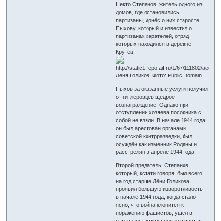
Некто Степанов, житель одного из
домов, где остановились
партизаны, донёс о них старосте
Пыхову, который и известил о
партизанах карателей, отряд
которых находился в деревне
Крутец.
Лёня Голиков. Фото: Public Domain
Пыхов за оказанные услуги получил
от гитлеровцев щедрое
вознаграждение. Однако при
отступлении хозяева пособника с
собой не взяли. В начале 1944 года
он был арестован органами
советской контрразведки, был
осуждён как изменник Родины и
расстрелян в апреле 1944 года.
Второй предатель, Степанов,
который, кстати говоря, был всего
на год старше Лёни Голикова,
проявил большую изворотливость –
в начале 1944 года, когда стало
ясно, что война клонится к
поражению фашистов, ушёл в
партизаны, откуда попал в состав