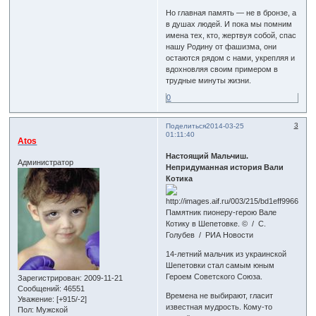
Но главная память — не в бронзе, а
в душах людей. И пока мы помним
имена тех, кто, жертвуя собой, спас
нашу Родину от фашизма, они
остаются рядом с нами, укрепляя и
вдохновляя своим примером в
трудные минуты жизни.
0
3
Поделиться
2014-03-25
01:11:40
Atos
Настоящий Мальчиш.
Администратор
Непридуманная история Вали
Котика
Памятник пионеру-герою Вале
Котику в Шепетовке. © / С.
Голубев / РИА Новости
14-летний мальчик из украинской
Шепетовки стал самым юным
Героем Советского Союза.
Зарегистрирован
: 2009-11-21
Сообщений:
46551
Времена не выбирают, гласит
Уважение:
[+915/-2]
известная мудрость. Кому-то
Пол:
Мужской