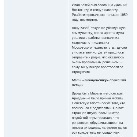
Иван Казей был сослан на Дальний
Восток, где и сгинул навсегда.
Реабилитировали его только в 1959
году, посмертно.
Анну Казей, такую же убеждённую
коммунистку, после ареста мужа
уволили с работы, выгнали из
квартиры, отчислили из
Московского пединститута, где она
училась заочно. Детей пришлось
отправить к родне, что оказалось
очень правильным решением —
саму Анну вскоре арестовали за
«троцкизм».
Мать-«троцкистку» повесили
немцы
Вроде бы у Марата и его сестры
Ариадны не было причин любить
Советскую власть после того, что
произошло с родителями. Но вот
странная штука, большинство
людей той поры полагало, что
репрессии, обрушивающиеся на
головы их родных, являются делом
рук конкретных непорядочных