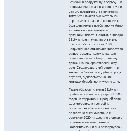
нежели на вооруженную борьбу. Но
непримиримые разногласия внутри
самого правительства привели к
тому, что никакой окончательной
стратегии в области отношений с
большевиками выработано не было
и в ответ на ультиматум о
признании власти Советов в январе
1918-го правительство ответило
отказом. Уже к февралю 1918
непризнанная автономия перестала
существовать, положив начало
национально-освободительному
движению, вскоре охватившему
весь Среднеазиатский регион – и,
как часто бывает в подобного рода
случаях, о дипломатических
методах борьбы речи уже не шло.
Таким образом, с зимы 1918-го и
приблизительно по середину 1920-х
годов на территории Средней Азии
шла кровопролитная война.
Басмачество было практически
полностью ликвидировано к
середине 1920-х годов, но в связи с
политикой насильственной
коллективизации оно развернулось