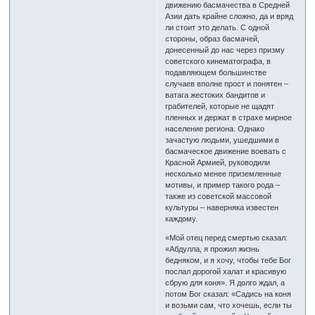
движению басмачества в Средней
Азии дать крайне сложно, да и вряд
ли стоит это делать. С одной
стороны, образ басмачей,
донесенный до нас через призму
советского кинематографа, в
подавляющем большинстве
случаев вполне прост и понятен –
ватага жестоких бандитов и
грабителей, которые не щадят
пленных и держат в страхе мирное
население региона. Однако
зачастую людьми, ушедшими в
басмаческое движение воевать с
Красной Армией, руководили
несколько менее приземленные
мотивы, и пример такого рода –
также из советской массовой
культуры – наверняка известен
каждому.
«Мой отец перед смертью сказал:
«Абдулла, я прожил жизнь
бедняком, и я хочу, чтобы тебе Бог
послал дорогой халат и красивую
сбрую для коня». Я долго ждал, а
потом Бог сказал: «Садись на коня
и возьми сам, что хочешь, если ты