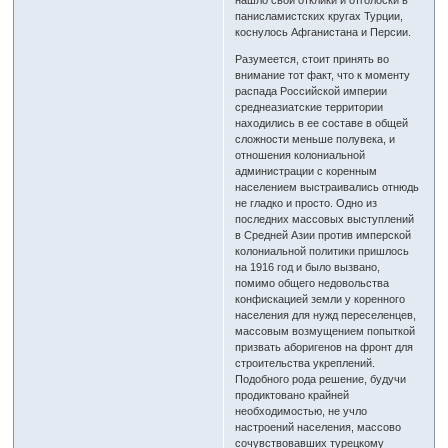
нашло свои отклики и отголоски в
панисламистских кругах Турции,
коснулось Афганистана и Персии.
Разумеется, стоит принять во
внимание тот факт, что к моменту
распада Российской империи
среднеазиатские территории
находились в ее составе в общей
сложности меньше полувека, и
отношения колониальной
администрации с коренным
населением выстраивались отнюдь
не гладко и просто. Одно из
последних массовых выступлений
в Средней Азии против имперской
колониальной политики пришлось
на 1916 год и было вызвано,
помимо общего недовольства
конфискацией земли у коренного
населения для нужд переселенцев,
массовым возмущением попыткой
призвать аборигенов на фронт для
строительства укреплений.
Подобного рода решение, будучи
продиктовано крайней
необходимостью, не учло
настроений населения, массово
сочувствовавших турецкому