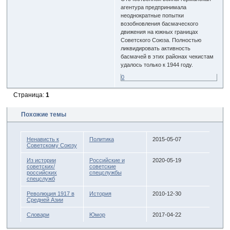
агентура предпринимала
неоднократные попытки
возобновления басмаческого
движения на южных границах
Советского Союза. Полностью
ликвидировать активность
басмачей в этих районах чекистам
удалось только к 1944 году.
0
Страница:
1
Похожие темы
Ненависть к
Политика
2015-05-07
Советскому Союзу
Из истории
Российские и
2020-05-19
советских/
советские
российских
спецслужбы
спецслужб
Революция 1917 в
История
2010-12-30
Средней Азии
Словари
Юмор
2017-04-22