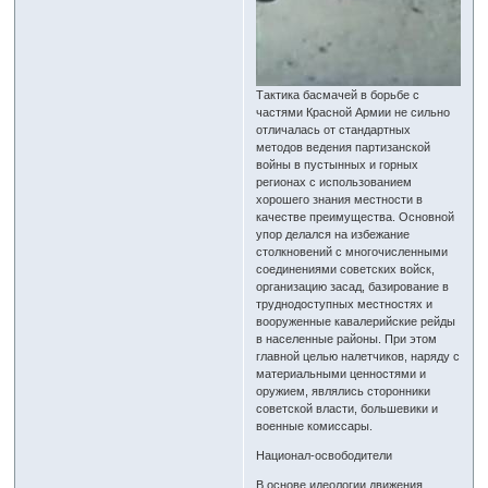
Тактика басмачей в борьбе с
частями Красной Армии не сильно
отличалась от стандартных
методов ведения партизанской
войны в пустынных и горных
регионах с использованием
хорошего знания местности в
качестве преимущества. Основной
упор делался на избежание
столкновений с многочисленными
соединениями советских войск,
организацию засад, базирование в
труднодоступных местностях и
вооруженные кавалерийские рейды
в населенные районы. При этом
главной целью налетчиков, наряду с
материальными ценностями и
оружием, являлись сторонники
советской власти, большевики и
военные комиссары.
Национал-освободители
В основе идеологии движения