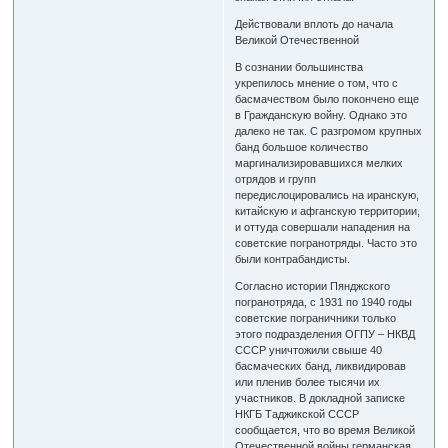
Действовали вплоть до начала
Великой Отечественной
В сознании большинства
укрепилось мнение о том, что с
басмачеством было покончено еще
в Гражданскую войну. Однако это
далеко не так. С разгромом крупных
банд большое количество
маргинализировавшихся мелких
отрядов и групп
передислоцировались на иранскую,
китайскую и афганскую территории,
и оттуда совершали нападения на
советские погранотряды. Часто это
были контрабандисты.
Согласно истории Пянджского
погранотряда, с 1931 по 1940 годы
советские пограничники только
этого подразделения ОГПУ – НКВД
СССР уничтожили свыше 40
басмаческих банд, ликвидировав
или пленив более тысячи их
участников. В докладной записке
НКГБ Таджикской СССР
сообщается, что во время Великой
Отечественной войны германская