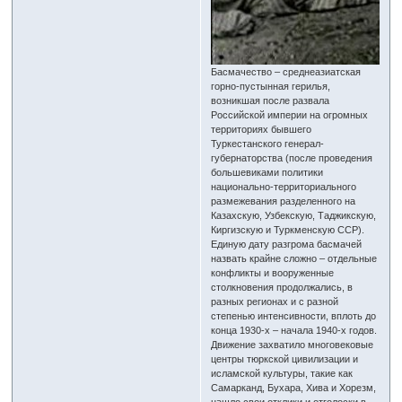
Басмачество – среднеазиатская
горно-пустынная герилья,
возникшая после развала
Российской империи на огромных
территориях бывшего
Туркестанского генерал-
губернаторства (после проведения
большевиками политики
национально-территориального
размежевания разделенного на
Казахскую, Узбекскую, Таджикскую,
Киргизскую и Туркменскую ССР).
Единую дату разгрома басмачей
назвать крайне сложно – отдельные
конфликты и вооруженные
столкновения продолжались, в
разных регионах и с разной
степенью интенсивности, вплоть до
конца 1930-х – начала 1940-х годов.
Движение захватило многовековые
центры тюркской цивилизации и
исламской культуры, такие как
Самарканд, Бухара, Хива и Хорезм,