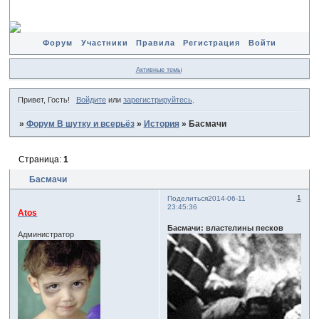
Форум
Участники
Правила
Регистрация
Войти
Активные темы
Привет, Гость!
Войдите
или
зарегистрируйтесь
.
»
Форум В шутку и всерьёз
»
История
»
Басмачи
Страница:
1
Басмачи
1
Поделиться
2014-06-11
23:45:36
Atos
Басмачи: властелины песков
Администратор