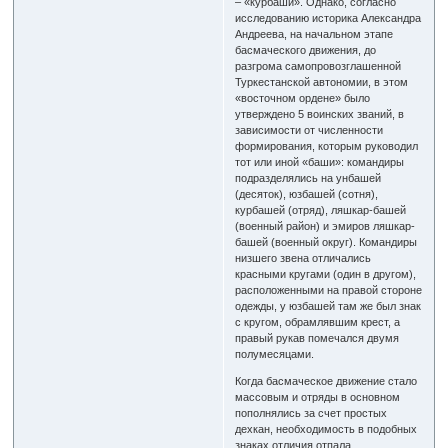
– «курбаши». Однако, согласно
исследованию историка Александра
Андреева, на начальном этапе
басмаческого движения, до
разгрома самопровозглашенной
Туркестанской автономии, в этом
«восточном ордене» было
утверждено 5 воинских званий, в
зависимости от численности
формирования, которым руководил
тот или иной «баши»: командиры
подразделялись на унбашей
(десяток), юзбашей (сотня),
курбашей (отряд), ляшкар-башей
(военный район) и эмиров ляшкар-
башей (военный округ). Командиры
низшего звена отличались
красными кругами (один в другом),
расположенными на правой стороне
одежды, у юзбашей там же был знак
с кругом, обрамлявшим крест, а
правый рукав помечался двумя
полумесяцами.
Когда басмаческое движение стало
массовым и отряды в основном
пополнялись за счет простых
дехкан, необходимость в подобных
знаках отличия отпала.