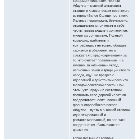
храбрый и сильный». Черный
Абдулла – главный антагонист
ставшего классическим советского
истерна «Белое Солнце пустыни».
Являясь персонажем, безусловно,
отрицательным, он несет в себе
черты, вызывающие у зрителя как
минимум сочувствие. Полевой
командир, грабитель и
контрабандист не только обладает
харизмой и обаянием, но и
сражается с красноармейцами за
то, что считает правильным, - а
именно, за жизненный уклад,
неписаный закон и традиции своего
народа, идущие вразрез с
идеологией и действиями пока что
молодой советской власти. При
этом, уже, будучи в состоянии
позволить себе дорогой халат, он
предпочитает носить военный
френч европейского покроя.
Абдулла – пусть в высокой степени
идеализированный и
романтизированный, но все-таки
представитель басмаческого
движения.
Горно-пустынная герилья