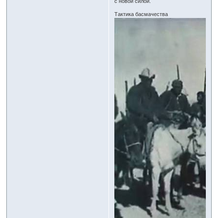
с новой силой.
Тактика басмачества