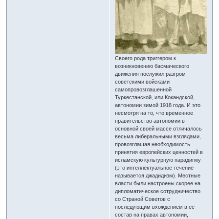
Своего рода триггером к
возникновению басмаческого
движения послужил разгром
советскими войсками
самопровозглашенной
Туркестанской, или Кокандской,
автономии зимой 1918 года. И это
несмотря на то, что временное
правительство автономии в
основной своей массе отличалось
весьма либеральными взглядами,
провозглашая необходимость
принятия европейских ценностей в
исламскую культурную парадигму
(это интеллектуальное течение
называется джадидизм). Местные
власти были настроены скорее на
дипломатическое сотрудничество
со Страной Советов с
последующим вхождением в ее
состав на правах автономии,