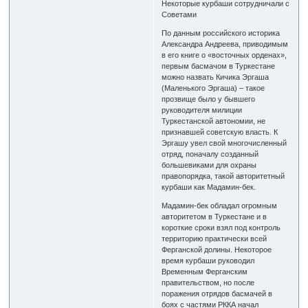
Некоторые курбаши сотрудничали с
Советами
По данным российского историка
Александра Андреева, приводимым
в его книге о «восточных орденах»,
первым басмачом в Туркестане
можно назвать Кичика Эргаша
(Маленького Эргаша) – такое
прозвище было у бывшего
руководителя милиции
Туркестанской автономии, не
признавшей советскую власть. К
Эргашу увел свой многочисленный
отряд, поначалу созданный
большевиками для охраны
правопорядка, такой авторитетный
курбаши как Мадамин-бек.
Мадамин-бек обладал огромным
авторитетом в Туркестане и в
короткие сроки взял под контроль
территорию практически всей
Ферганской долины. Некоторое
время курбаши руководил
Временным Ферганским
правительством, но после
поражения отрядов басмачей в
боях с частями РККА начал