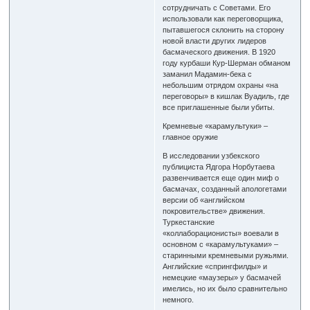
сотрудничать с Советами. Его
использовали как переговорщика,
пытавшегося склонить на сторону
новой власти других лидеров
басмаческого движения. В 1920
году курбаши Кур-Шерман обманом
заманил Мадамин-бека с
небольшим отрядом охраны «на
переговоры» в кишлак Вуадиль, где
все приглашенные были убиты.
Кремневые «карамультуки» –
главное оружие
В исследовании узбекского
публициста Ядгора Норбутаева
развенчивается еще один миф о
басмачах, созданный апологетами
версии об «английском
покровительстве» движения.
Туркестанские
«коллаборационисты» воевали в
основном с «карамультуками» –
старинными кремневыми ружьями.
Английские «спрингфилды» и
немецкие «маузеры» у басмачей
имелись, но их было сравнительно
немного.