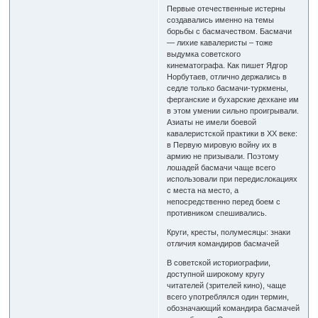
Первые отечественные истерны
создавались именно на темы
борьбы с басмачеством. Басмачи
— лихие кавалеристы – тоже
выдумка советского
кинематографа. Как пишет Ядгор
Норбутаев, отлично держались в
седле только басмачи-туркмены,
ферганские и бухарские дехкане им
в этом умении сильно проигрывали.
Азиаты не имели боевой
кавалеристской практики в ХХ веке:
в Первую мировую войну их в
армию не призывали. Поэтому
лошадей басмачи чаще всего
использовали при передислокациях
с места на место, а
непосредственно перед боем с
противником спешивались.
Круги, кресты, полумесяцы: знаки
отличия командиров басмачей
В советской историографии,
доступной широкому кругу
читателей (зрителей кино), чаще
всего употреблялся один термин,
обозначающий командира басмачей