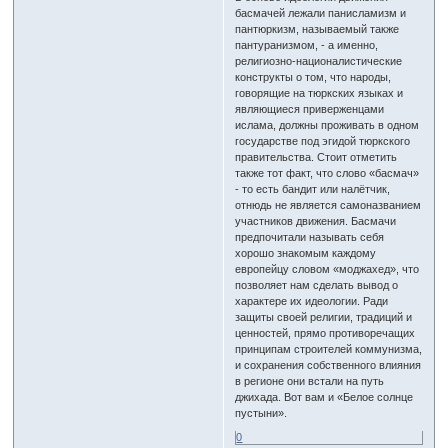
басмачей лежали панисламизм и
пантюркизм, называемый также
пантуранизмом, - а именно,
религиозно-националистические
конструкты о том, что народы,
говорящие на тюркских языках и
являющиеся приверженцами
ислама, должны проживать в одном
государстве под эгидой тюркского
правительства. Стоит отметить
также тот факт, что слово «басмач»
- то есть бандит или налётчик,
отнюдь не является самоназванием
участников движения. Басмачи
предпочитали называть себя
хорошо знакомым каждому
европейцу словом «моджахед», что
позволяет нам сделать вывод о
характере их идеологии. Ради
защиты своей религии, традиций и
ценностей, прямо противоречащих
принципам строителей коммунизма,
и сохранения собственного влияния
в регионе они встали на путь
джихада. Вот вам и «Белое солнце
пустыни».
0