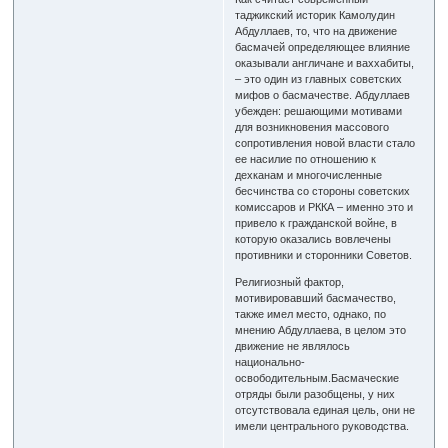
таджикский историк Камолудин
Абдуллаев, то, что на движение
басмачей определяющее влияние
оказывали англичане и ваххабиты,
– это один из главных советских
мифов о басмачестве. Абдуллаев
убежден: решающими мотивами
для возникновения массового
сопротивления новой власти стало
ее насилие по отношению к
дехканам и многочисленные
бесчинства со стороны советских
комиссаров и РККА – именно это и
привело к гражданской войне, в
которую оказались вовлечены
противники и сторонники Советов.
Религиозный фактор,
мотивировавший басмачество,
также имел место, однако, по
мнению Абдуллаева, в целом это
движение не являлось
национально-
освободительным.Басмаческие
отряды были разобщены, у них
отсутствовала единая цель, они не
имели центрального руководства.