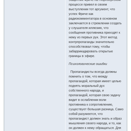
процессе привел в своем
выступлении тот аргумент, что
успех Фриче как
радиокомментатора в основном
заключается в стремлении создать
у слушателя иллюзию, что
сообщения противника приходят к
нему из первых рук. Этот метод
контрпропаганды значительно
способствовал тому, чтобы
забаррикадировать открытые
границы в эфире.
Психологические ошибки
Пропагандисты всегда должны
помнить о том, что между
пропагандой, которая имеет целью
поднять моральный дух
собственного народа, и
пропагандой, которая свою задачу
видит в ослаблении воли
противника к сопротивлению,
существует большая разница. Само
собой разумеется, что
пропагандист должен знать и образ
мышления своего народа, и то, как
он должен к нему обращаться. Для