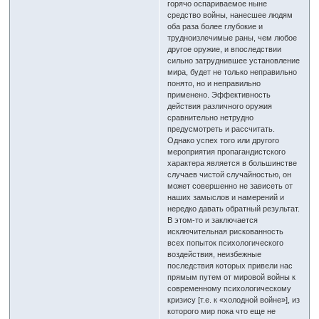
горячо оспариваемое ныне
средство войны, нанесшее людям
оба раза более глубокие и
трудноизлечимые раны, чем любое
другое оружие, и впоследствии
сильно затруднившее установление
мира, будет не только неправильно
понято, но и неправильно
применено. Эффективность
действия различного оружия
сравнительно нетрудно
предусмотреть и рассчитать.
Однако успех того или другого
мероприятия пропагандистского
характера является в большинстве
случаев чистой случайностью, он
может совершенно не зависеть от
наших замыслов и намерений и
нередко давать обратный результат.
В этом-то и заключается
исключительная рискованность
всех попыток психологического
воздействия, неизбежные
последствия которых привели нас
прямым путем от мировой войны к
современному психологическому
кризису [т.е. к «холодной войне»], из
которого мир пока что еще не