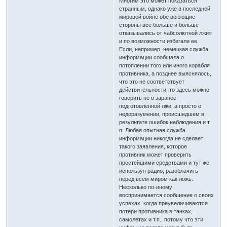
Многим это может показаться
странным, однако уже в последней
мировой войне обе воюющие
стороны все больше и больше
отказывались от «абсолютной лжи»
и по возможности избегали ее.
Если, например, немецкая служба
информации сообщала о
потоплении того или иного корабля
противника, а позднее выяснялось,
что это не соответствует
действительности, то здесь можно
говорить не о заранее
подготовленной лжи, а просто о
недоразумении, происшедшем в
результате ошибок наблюдения и т.
п. Любая опытная служба
информации никогда не сделает
такого заявления, которое
противник может проверить
простейшими средствами и тут же,
используя радио, разоблачить
перед всем миром как ложь.
Несколько по-иному
воспринимается сообщение о своих
успехах, когда преувеличиваются
потери противника в танках,
самолетах и т.п., потому что эти