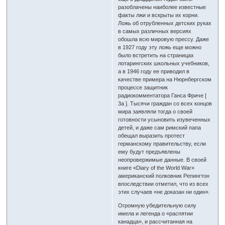
разоблачены наиболее известные
факты лжи и вскрыты их корни.
Ложь об отрубленных детских руках
в самых различных версиях
обошла всю мировую прессу. Даже
в 1927 году эту ложь еще можно
было встретить на страницах
лотарингских школьных учебников,
а в 1946 году ее приводил в
качестве примера на Нюрнбергском
процессе защитник
радиокомментатора Ганса Фриче [
3a ]. Тысячи граждан со всех концов
мира заявляли тогда о своей
готовности усыновить изувеченных
детей, и даже сам римский папа
обещал выразить протест
германскому правительству, если
ему будут предъявлены
неопровержимые данные. В своей
книге «Diary of the World War»
американский полковник Репингтон
впоследствии отметил, что из всех
этих случаев «не доказан ни один».
Огромную убедительную силу
имела и легенда о «распятии
канадца», и рассчитанная на