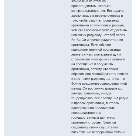
Фриче был не столько
пропагандистом, сколько
контрпропагандистом. Его задача
заключалась в первую очередь в
том, чтобы лишить пропаганду
противника всякой почвы раньше,
чем его сообщения успеют достичь
немецких радиослушателей через
Би-Би-Си и прочие радиостанции
противника. Если обычно
принципом военной пропаганды
является наступательный дух и
стремление никогда не ссылаться
на сообщения и аргументы
противника, потому что таким
образом они лишний раз становятся
известными радиослушателям, то
Фриче предложил совершенно иной
метод. Он постоянно цитировал,
иногда правильно, иногда
тенденциозно, все сообщения радио
и прессы противника, пытаясь
одновременно апеллировать
непосредственно к
государственным деятелям
противной стороны. Этим он
создавал у своих слушателей
впечатление непрерывной связи с