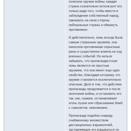
полезное оружие войны; каждая
страна сознательно использует его
только ради того, чтобы ввести в
заблуждение собственный народ,
завоевать на свою сторону
нейтральные страны и обмануть
противника».
И действительно, ложь всегда была
самым страшным оружием, она
наносила противникам серьезные
раны и существенно влияла на ход
военных событий. Но нельзя
забывать, что пропагандистская
ложь является не простым
оружием, что она имеет еще одно
свойство, благодаря которому это
оружие становится исключительно
опасным. Дело в том, что действие
пропаганды продолжается и после
окончания войны, и остановить его
так, как, скажем, останавливают
огонь пушек или сбрасывание бомб
с самолетов, невозможно.
Пропаганда подобна снаряду,
снабженному множеством
дистанционных взрывателей,
заставляющих его взрываться по