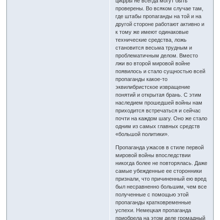
цифры не всегда могут быть
проверены. Во всяком случае там,
где штабы пропаганды на той и на
другой стороне работают активно и
к тому же имеют одинаковые
технические средства, ложь
становится весьма трудным и
проблематичным делом. Вместо
лжи во второй мировой войне
появилось и стало сущностью всей
пропаганды какое-то
эквилибристское извращение
понятий и открытая брань. С этим
наследием прошедшей войны нам
приходится встречаться и сейчас
почти на каждом шагу. Оно же стало
одним из самых главных средств
«большой политики».
Пропаганда ужасов в стиле первой
мировой войны впоследствии
никогда более не повторялась. Даже
самые убежденные ее сторонники
признали, что причиненный ею вред
был несравненно большим, чем все
полученные с помощью этой
пропаганды кратковременные
успехи. Немецкая пропаганда
приобрела на этом деле громадный