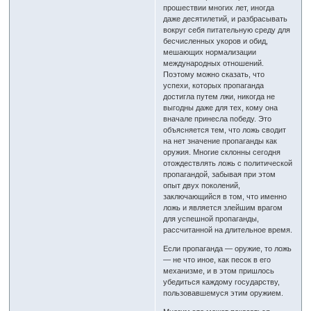
прошествии многих лет, иногда
даже десятилетий, и разбрасывать
вокруг себя питательную среду для
бесчисленных укоров и обид,
мешающих нормализации
международных отношений.
Поэтому можно сказать, что
успехи, которых пропаганда
достигла путем лжи, никогда не
выгодны даже для тех, кому она
вначале принесла победу. Это
объясняется тем, что ложь сводит
на нет значение пропаганды как
оружия. Многие склонны сегодня
отождествлять ложь с политической
пропагандой, забывая при этом
опыт двух поколений,
заключающийся в том, что именно
ложь и является злейшим врагом
для успешной пропаганды,
рассчитанной на длительное время.
Если пропаганда — оружие, то ложь
— не что иное, как песок в его
механизме, и в этом пришлось
убедиться каждому государству,
пользовавшемуся этим оружием.