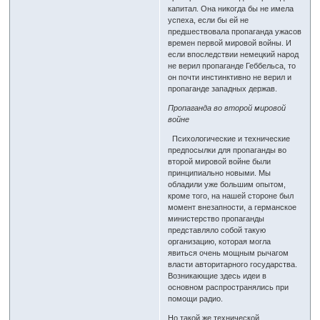
капитал. Она никогда бы не имела
успеха, если бы ей не
предшествовала пропаганда ужасов
времен первой мировой войны. И
если впоследствии немецкий народ
не верил пропаганде Геббельса, то
он почти инстинктивно не верил и
пропаганде западных держав.
Пропаганда во второй мировой
войне
Психологические и технические
предпосылки для пропаганды во
второй мировой войне были
принципиально новыми. Мы
обладили уже большим опытом,
кроме того, на нашей стороне был
момент внезапности, а германское
министерство пропаганды
представляло собой такую
организацию, которая могла
явиться очень мощным рычагом
власти авторитарного государства.
Возникающие здесь идеи в
основном распространялись при
помощи радио.
Но такой же технической