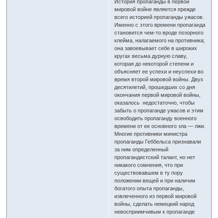
История пропаганды в первой
мировой войне является прежде
всего историей пропаганды ужасов.
Именно с этого времени пропаганда
становится чем-то вроде позорного
клейма, налагаемого на противника;
она завоевывает себе в широких
кругах весьма дурную славу,
которая до некоторой степени и
объясняет ее успехи и неуспехи во
время второй мировой войны. Двух
десятилетий, прошедших со дня
окончания первой мировой войны,
оказалось недостаточно, чтобы
забыть о пропаганде ужасов и этим
освободить пропаганду военного
времени от ее основного зла — лжи.
Многие противники министра
пропаганды Геббельса признавали
за ним определенный
пропагандистский талант, но нет
никакого сомнения, что при
существовавшем в ту пору
положении вещей и при наличии
богатого опыта пропаганды,
извлеченного из первой мировой
войны, сделать немецкий народ
невосприимчивым к пропаганде