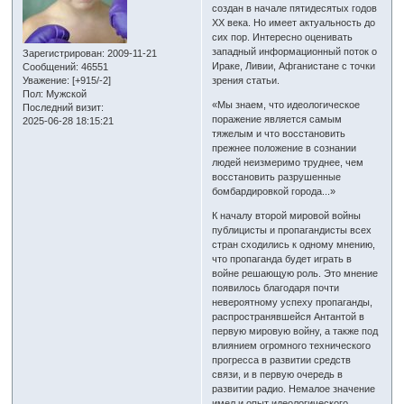
создан в начале пятидесятых годов
ХХ века. Но имеет актуальность до
сих пор. Интересно оценивать
западный информационный поток о
Зарегистрирован
: 2009-11-21
Ираке, Ливии, Афганистане с точки
Сообщений:
46551
Уважение:
[+915/-2]
зрения статьи.
Пол:
Мужской
«Мы знаем, что идеологическое
Последний визит:
поражение является самым
2025-06-28 18:15:21
тяжелым и что восстановить
прежнее положение в сознании
людей неизмеримо труднее, чем
восстановить разрушенные
бомбардировкой города...»
К началу второй мировой войны
публицисты и пропагандисты всех
стран сходились к одному мнению,
что пропаганда будет играть в
войне решающую роль. Это мнение
появилось благодаря почти
невероятному успеху пропаганды,
распространявшейся Антантой в
первую мировую войну, а также под
влиянием огромного технического
прогресса в развитии средств
связи, и в первую очередь в
развитии радио. Немалое значение
имел и опыт идеологического