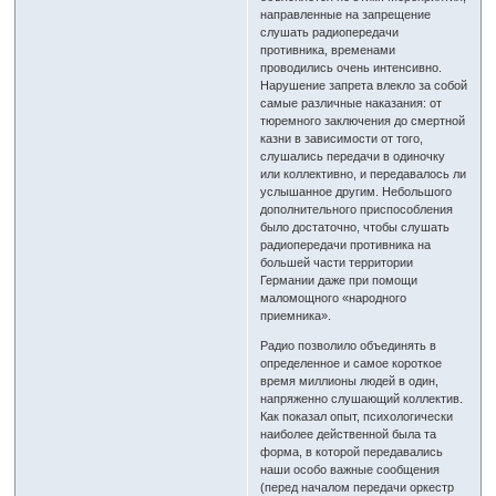
направленные на запрещение
слушать радиопередачи
противника, временами
проводились очень интенсивно.
Нарушение запрета влекло за собой
самые различные наказания: от
тюремного заключения до смертной
казни в зависимости от того,
слушались передачи в одиночку
или коллективно, и передавалось ли
услышанное другим. Небольшого
дополнительного приспособления
было достаточно, чтобы слушать
радиопередачи противника на
большей части территории
Германии даже при помощи
маломощного «народного
приемника».
Радио позволило объединять в
определенное и самое короткое
время миллионы людей в один,
напряженно слушающий коллектив.
Как показал опыт, психологически
наиболее действенной была та
форма, в которой передавались
наши особо важные сообщения
(перед началом передачи оркестр