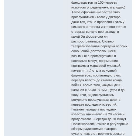
фанфаристов из 100 человек
исполнял определенную мелодию).
Такое оформление заставляло
прислушаться к голосу диктора
даже тех, кто не проявлял к этому
никакого интереса и кто полностью
отвергал всякую пропаганду, в
какой бы форме она ни
распространялась. Сильно
театрализованная передача особых
сообщений (повторяющиеся
позывные с промежутками в
несколько минут, прерывание
программы маршевой музыкой,
паузы и т. п.) стала основной
формой всех пропагандистских
передач вплоть до самого конца
войны. Кроме того, каждый день,
начиная с 5 час. 30 мин. утра и до
полуночи, радиослушатель
регулярно прослушивал девять
передач последних известий.
Главная передача последних
известий начиналась в 20 часов и
продолжалась нередко до 20 минут.
Практиковались также и регулярные
обзоры радиокомментаторов
сухопутных сил, военно-морского