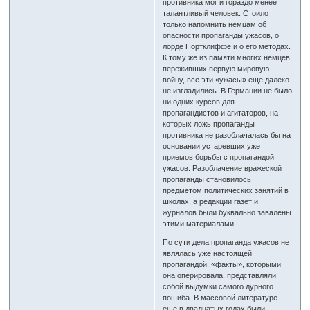
противника мог и гораздо менее
талантливый человек. Стоило
только напомнить немцам об
опасности пропаганды ужасов, о
лорде Нортклиффе и о его методах.
К тому же из памяти многих немцев,
переживших первую мировую
войну, все эти «ужасы» еще далеко
не изгладились. В Германии не было
ни одних курсов для
пропагандистов и агитаторов, на
которых ложь пропаганды
противника не разоблачалась бы на
основании устаревших уже
приемов борьбы с пропагандой
ужасов. Разоблачение вражеской
пропаганды становилось
предметом политических занятий в
школах, а редакции газет и
журналов были буквально завалены
этими материалами.
По сути дела пропаганда ужасов не
являлась уже настоящей
пропагандой, «факты», которыми
она оперировала, представляли
собой выдумки самого дурного
пошиба. В массовой литературе
еще в двадцатых годах были