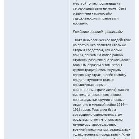
мертвой точке, пропаганда на
сегодняшний день не может быть
ограничена какими-либо
сдерживающими правовыми
нормами.
Рождение военной пропаганды
Хотя психологическое воздействие
на противника является столь же
старым средством, как и сами
войны, причем на более ранних
ступенях развития оно заключалось
главным образом в том, чтобы
демонстрацией силы внушить
противнику страх, а себе самому
придать мужество (самая
примитивная форма —
воинственные крики диких), однако
систематическое применение
пропаганды как оружия впервые
отмечено в мировой войне 1914—
1918 годов. Германия была
совершенно ошеломлена этим
оружием, потому что, согласно
немецкому мировоззрению,
военный конфликт мог разрешаться
только военными средствами. Член