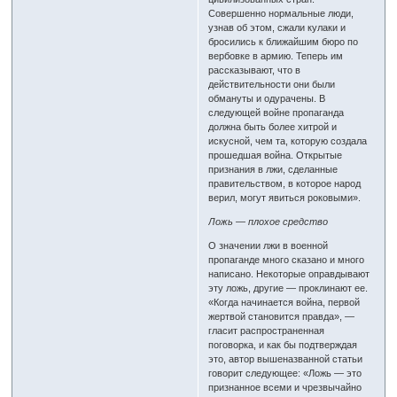
Совершенно нормальные люди,
узнав об этом, сжали кулаки и
бросились к ближайшим бюро по
вербовке в армию. Теперь им
рассказывают, что в
действительности они были
обмануты и одурачены. В
следующей войне пропаганда
должна быть более хитрой и
искусной, чем та, которую создала
прошедшая война. Открытые
признания в лжи, сделанные
правительством, в которое народ
верил, могут явиться роковыми».
Ложь — плохое средство
О значении лжи в военной
пропаганде много сказано и много
написано. Некоторые оправдывают
эту ложь, другие — проклинают ее.
«Когда начинается война, первой
жертвой становится правда», —
гласит распространенная
поговорка, и как бы подтверждая
это, автор вышеназванной статьи
говорит следующее: «Ложь — это
признанное всеми и чрезвычайно