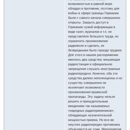
возможностью в равной мере
обладал и противник, поэтому для
войны в эфире границы Германии
были с самого начала совершенно
открыты. Закрыть доступ в
Германию чужой информации в
виде газет, журналов и т.п. не
представляло большого труда, но
ограничить проникновение
радиоволн и сделать, их
безвредными было гораздо труднее.
Для этого в нашем распоряжении
имелось два средства: мешающие
радиостанции и официальное
запрещение слушать иностранные
радиопередачи. Конечно, оба эти
средства далеко неполноценны и но
существу совершенно не
исключают возможности
проникновения вражеской
пропаганды. Эту задачу нельзя
решить и принудительным
введением так называемых
«народных радиоприемников»,
обладающих незначительной
мощностью приема. Но все же
неуспех радиопередач противника
объясняется не этим. Мероприятия,