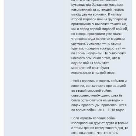
руководства большими массами,
накопленный за истекший период
между двумя войнами. К началу
второй мировой войны группировки
противников были почти такими же,
как и перед первой мировой войной,
но теперь противники уже знали,
что пропаганда является мощным
оружием: союзники — по своим
удачам, «средние государства» —
по своим неудачам. Не было почти
никакого сомнения в том, что в
случае войны весь этот
многолетний опыт будет
использован в полной мере.
Чтобы правильно понять события и
явления, связанные с пропагандой
во второй мировой войне,
совершенно необходимо хотя бы
бегло остановиться на методах и
видах пропаганды, применявшихся
во время войны 1914—1918 годов.
Если изучать явления войны
изолированно друг от друга и только
с точки зрения сегодняшнего дня, то
есть опасность, что это столь