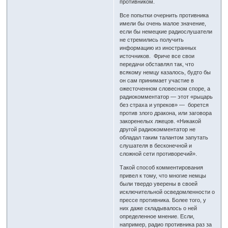
противником.
Все попытки очернить противника
имели бы очень малое значение,
если бы немецкие радиослушатели
не стремились получить
информацию из иностранных
источников. Фриче все свои
передачи обставлял так, что
всякому немцу казалось, будто бы
он сам принимает участие в
ожесточенном словесном споре, а
радиокомментатор — этот «рыцарь
без страха и упреков» — борется
против злого дракона, или заговора
закоренелых лжецов. «Никакой
другой радиокомментатор не
обладал таким талантом запутать
слушателя в бесконечной и
сложной сети противоречий».
Такой способ комментирования
привел к тому, что многие немцы
были твердо уверены в своей
исключительной осведомленности о
прессе противника. Более того, у
них даже складывалось о ней
определенное мнение. Если,
например, радио противника раз за