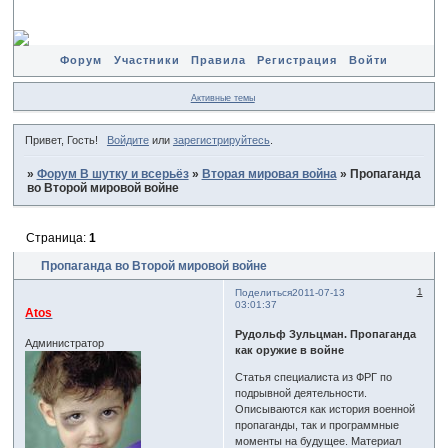
Форум
Участники
Правила
Регистрация
Войти
Активные темы
Привет, Гость!
Войдите
или
зарегистрируйтесь
.
»
Форум В шутку и всерьёз
»
Вторая мировая война
»
Пропаганда
во Второй мировой войне
Страница:
1
Пропаганда во Второй мировой войне
1
Поделиться
2011-07-13
03:01:37
Atos
Рудольф Зульцман. Пропаганда
Администратор
как оружие в войне
Статья специалиста из ФРГ по
подрывной деятельности.
Описываются как история военной
пропаганды, так и программные
моменты на будущее. Материал