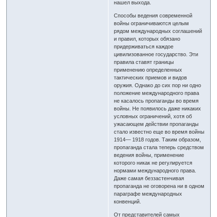
нашел выхода.
Способы ведения современной
войны ограничиваются целым
рядом международных соглашений
и правил, которых обязано
придерживаться каждое
цивилизованное государство. Эти
правила ставят границы
применению определенных
тактических приемов и видов
оружия. Однако до сих пор ни одно
положение международного права
не касалось пропаганды во время
войны. Не появилось даже никаких
условных ограничений, хотя об
ужасающем действии пропаганды
стало известно еще во время войны
1914— 1918 годов. Таким образом,
пропаганда стала теперь средством
ведения войны, применение
которого никак не регулируется
нормами международного права.
Даже самая беззастенчивая
пропаганда не оговорена ни в одном
параграфе международных
конвенций.
От представителей самых