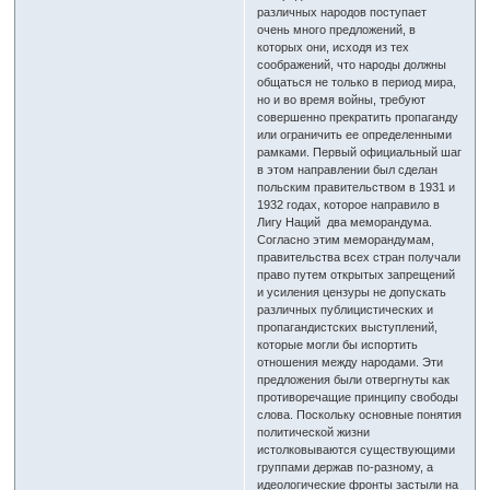
различных народов поступает
очень много предложений, в
которых они, исходя из тех
соображений, что народы должны
общаться не только в период мира,
но и во время войны, требуют
совершенно прекратить пропаганду
или ограничить ее определенными
рамками. Первый официальный шаг
в этом направлении был сделан
польским правительством в 1931 и
1932 годах, которое направило в
Лигу Наций два меморандума.
Согласно этим меморандумам,
правительства всех стран получали
право путем открытых запрещений
и усиления цензуры не допускать
различных публицистических и
пропагандистских выступлений,
которые могли бы испортить
отношения между народами. Эти
предложения были отвергнуты как
противоречащие принципу свободы
слова. Поскольку основные понятия
политической жизни
истолковываются существующими
группами держав по-разному, а
идеологические фронты застыли на