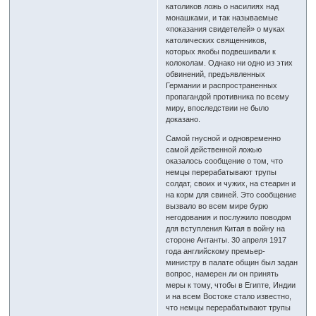
католиков ложь о насилиях над
монашками, и так называемые
«показания свидетелей» о муках
католических священников,
которых якобы подвешивали к
колоколам. Однако ни одно из этих
обвинений, предъявленных
Германии и распространенных
пропагандой противника по всему
миру, впоследствии не было
доказано.
Самой гнусной и одновременно
самой действенной ложью
оказалось сообщение о том, что
немцы перерабатывают трупы
солдат, своих и чужих, на стеарин и
на корм для свиней. Это сообщение
вызвало во всем мире бурю
негодования и послужило поводом
для вступления Китая в войну на
стороне Антанты. 30 апреля 1917
года английскому премьер-
министру в палате общин был задан
вопрос, намерен ли он принять
меры к тому, чтобы в Египте, Индии
и на всем Востоке стало известно,
что немцы перерабатывают трупы