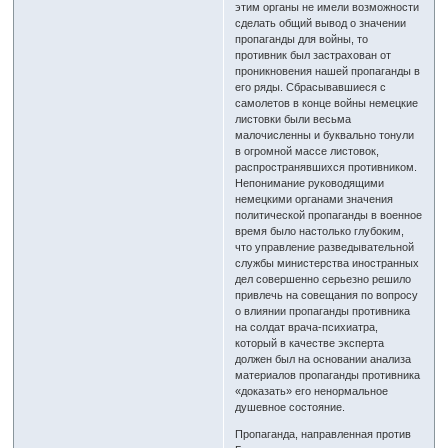
этим органы не имели возможности
сделать общий вывод о значении
пропаганды для войны, то
противник был застрахован от
проникновения нашей пропаганды в
его ряды. Сбрасывавшиеся с
самолетов в конце войны немецкие
листовки были весьма
малочисленны и буквально тонули
в огромной массе листовок,
распространявшихся противником.
Непонимание руководящими
немецкими органами значения
политической пропаганды в военное
время было настолько глубоким,
что управление разведывательной
службы министерства иностранных
дел совершенно серьезно решило
привлечь на совещания по вопросу
о влиянии пропаганды противника
на солдат врача-психиатра,
который в качестве эксперта
должен был на основании анализа
материалов пропаганды противника
«доказать» его ненормальное
душевное состояние.
Пропаганда, направленная против