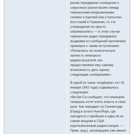
разом передавало сообщения о
серьезных разногласиях между
германскими вооруженными
силами и партией или о попытках
восстаний в Германии, то эти
утверждения не просто
опровергались — в этом случае
германское радио передавало
выдержки из сообщений противника
примерно с таким вступлением:
«Полагаясь на политическую
зрелость немецкого
радиослушателя, мы
предоставляем ему самому
возможность дать оценку
следующим сообщениям».
В одной из таких «подборок» (от 16
января 1942 года) содержалось
следующее:
«Би-Би-Си сообщает, что немецкие
генералы хотят взять власть в свои
руки. Как передают из Скенектади
[Город в штате Нью-Йорк, где
находится старейшая и едва ли не
самая мощная в США
коротковолновая радиостанция. —
Прим. ред.], заговорщики уже имеют