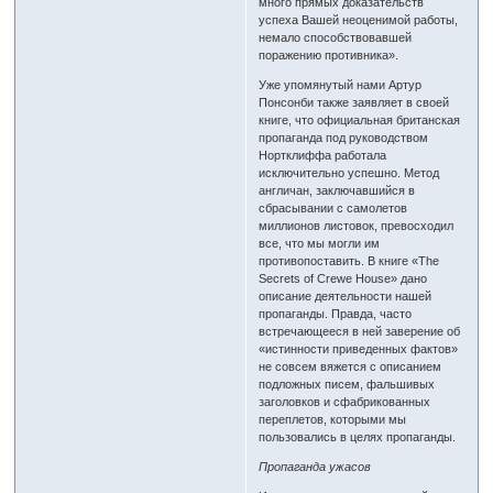
много прямых доказательств
успеха Вашей неоценимой работы,
немало способствовавшей
поражению противника».
Уже упомянутый нами Артур
Понсонби также заявляет в своей
книге, что официальная британская
пропаганда под руководством
Нортклиффа работала
исключительно успешно. Метод
англичан, заключавшийся в
сбрасывании с самолетов
миллионов листовок, превосходил
все, что мы могли им
противопоставить. В книге «The
Secrets of Crewe House» дано
описание деятельности нашей
пропаганды. Правда, часто
встречающееся в ней заверение об
«истинности приведенных фактов»
не совсем вяжется с описанием
подложных писем, фальшивых
заголовков и сфабрикованных
переплетов, которыми мы
пользовались в целях пропаганды.
Пропаганда ужасов