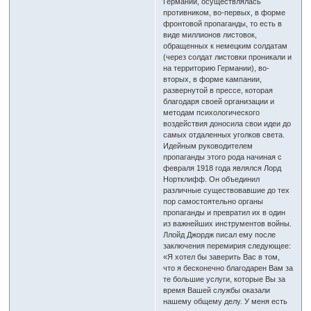
Германии, осуществлялась
противником, во-первых, в форме
фронтовой пропаганды, то есть в
виде миллионов листовок,
обращенных к немецким солдатам
(через солдат листовки проникали и
на территорию Германии), во-
вторых, в форме кампании,
развернутой в прессе, которая
благодаря своей организации и
методам психологического
воздействия доносила свои идеи до
самых отдаленных уголков света.
Идейным руководителем
пропаганды этого рода начиная с
февраля 1918 года являлся Лорд
Нортклифф. Он объединил
различные существовавшие до тех
пор самостоятельно органы
пропаганды и превратил их в один
из важнейших инструментов войны.
Ллойд Джордж писал ему после
заключения перемирия следующее:
«Я хотел бы заверить Вас в том,
что я бесконечно благодарен Вам за
те большие услуги, которые Вы за
время Вашей службы оказали
нашему общему делу. У меня есть