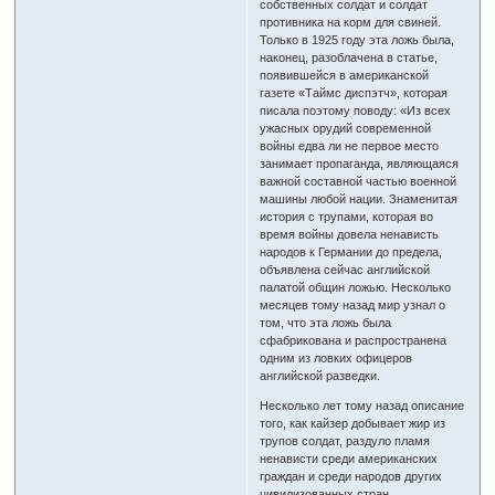
собственных солдат и солдат
противника на корм для свиней.
Только в 1925 году эта ложь была,
наконец, разоблачена в статье,
появившейся в американской
газете «Таймс диспэтч», которая
писала поэтому поводу: «Из всех
ужасных орудий современной
войны едва ли не первое место
занимает пропаганда, являющаяся
важной составной частью военной
машины любой нации. Знаменитая
история с трупами, которая во
время войны довела ненависть
народов к Германии до предела,
объявлена сейчас английской
палатой общин ложью. Несколько
месяцев тому назад мир узнал о
том, что эта ложь была
сфабрикована и распространена
одним из ловких офицеров
английской разведки.
Несколько лет тому назад описание
того, как кайзер добывает жир из
трупов солдат, раздуло пламя
ненависти среди американских
граждан и среди народов других
цивилизованных стран.