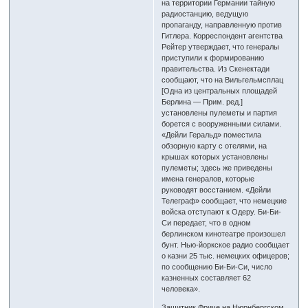
на территории Германии тайную
радиостанцию, ведущую
пропаганду, направленную против
Гитлера. Корреспондент агентства
Рейтер утверждает, что генералы
приступили к формированию
правительства. Из Скенектади
сообщают, что на Вильгельмсплац
[Одна из центральных площадей
Берлина — Прим. ред.]
установлены пулеметы и партия
борется с вооруженными силами.
«Дейли Геральд» поместила
обзорную карту с отелями, на
крышах которых установлены
пулеметы; здесь же приведены
имена генералов, которые
руководят восстанием. «Дейли
Телеграф» сообщает, что немецкие
войска отступают к Одеру. Би-Би-
Си передает, что в одном
берлинском кинотеатре произошел
бунт. Нью-йоркское радио сообщает
о казни 25 тыс. немецких офицеров;
по сообщению Би-Би-Си, число
казненных составляет 62
человека».
Защитник Фриче на Нюрнбергском