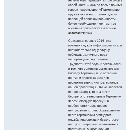
английского парламента Понсонби в
своей книге «Ложь во время войны»
говорит следующее: «Применение
оружия лжи в тех странах, где нет
всеобщей воинской повинности,
более необходимо, чем там, где
мужчины призываются в армию
автоматически».
Созданная осенью 1914 года
военная служба информации имела
вначале только одну задачу —
собирать различного рода
информацию о противнике.
Трудность этой задачи заключалась
в том, что союзники организовали
блокаду Германии и не оставили
почти ни одного канала для
проникновения к ним материалов
нашей пропаганды. Что же касается
их пропаганды, то она почти
беспрепятственно шла в Германию
через немецкую прессу и в
особенности через прессу
нейтральных стран. В довершение
всего германским офицерам
службы информации было строго-
настрого запрещено «заниматься
политикой». А когда случаи