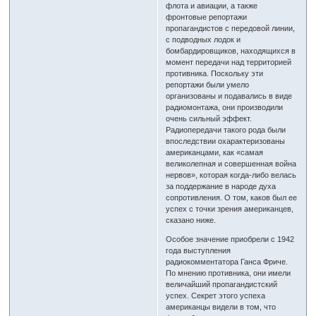
флота и авиации, а также
фронтовые репортажи
пропагандистов с передовой линии,
с подводных лодок и
бомбардировщиков, находящихся в
момент передачи над территорией
противника. Поскольку эти
репортажи были умело
организованы и подавались в виде
радиомонтажа, они производили
очень сильный эффект.
Радиопередачи такого рода были
впоследствии охарактеризованы
американцами, как «самая
великолепная и совершенная война
нервов», которая когда-либо велась
за поддержание в народе духа
сопротивления. О том, каков был ее
успех с точки зрения американцев,
сказано ниже.
Особое значение приобрели с 1942
года выступления
радиокомментатора Ганса Фриче.
По мнению противника, они имели
величайший пропагандистский
успех. Секрет этого успеха
американцы видели в том, что