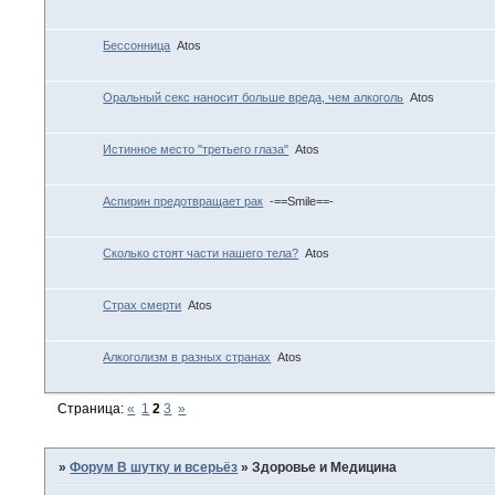
Бессонница
Atos
Оральный секс наносит больше вреда, чем алкоголь
Atos
Истинное место "третьего глаза"
Atos
Аспирин предотвращает рак
-==Smile==-
Сколько стоят части нашего тела?
Atos
Страх смерти
Atos
Алкоголизм в разных странах
Atos
Страница:
«
1
2
3
»
»
Форум В шутку и всерьёз
»
Здоровье и Медицина