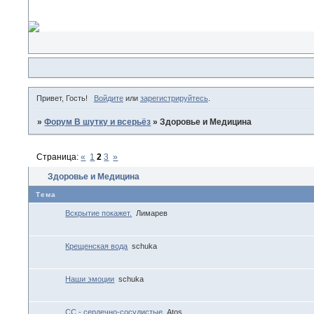
Привет, Гость!
Войдите
или
зарегистрируйтесь
.
»
Форум В шутку и всерьёз
»
Здоровье и Медицина
Страница:
«
1
2
3
»
Здоровье и Медицина
Тема
Вскрытие покажет.
Лимарев
Крещенская вода
schuka
Наши эмоции
schuka
СС - сердечно-сосудистые
Atos