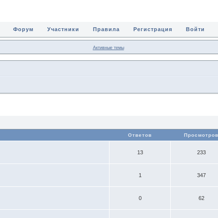
Форум
Участники
Правила
Регистрация
Войти
Активные темы
Ответов
Просмотро
13
233
1
347
0
62