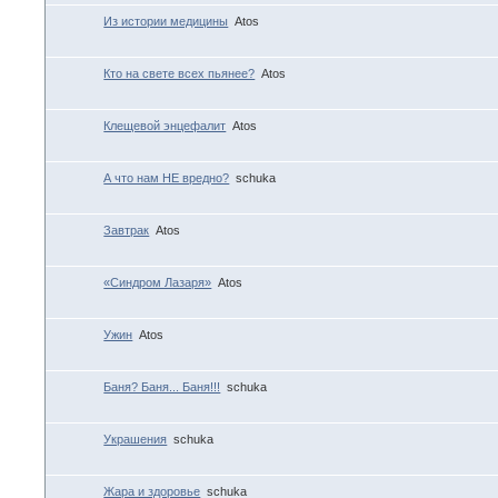
Из истории медицины
Atos
Кто на свете всех пьянее?
Atos
Клещевой энцефалит
Atos
А что нам НЕ вредно?
schuka
Завтрак
Atos
«Синдром Лазаря»
Atos
Ужин
Atos
Баня? Баня... Баня!!!
schuka
Украшения
schuka
Жара и здоровье
schuka