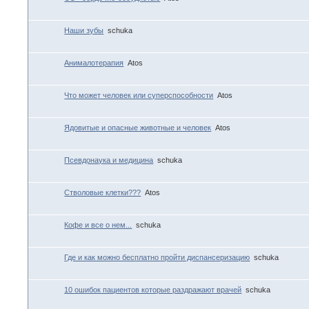
Наши зубы
schuka
Анималотерапия
Atos
Что может человек или суперспособности
Atos
Ядовитые и опасные животные и человек
Atos
Псевдонаука и медицина
schuka
Стволовые клетки???
Atos
Кофе и все о нем...
schuka
Где и как можно бесплатно пройти диспансеризацию
schuka
10 ошибок пациентов которые раздражают врачей
schuka