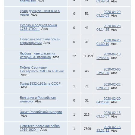
княжество
Atos
03:49:34
Atos
Граф Дракула - кем был в
2020-04-29
0
51
жизни
Atos
03:25:03
Atos
Русско-шведская война
2020-04-28
0
41
1788-1790 гг.
Atos
04:14:25
Atos
Польско-советский обмен
2020-04-25
0
31
территориями
Atos
01:30:10
Atos
Любопытные факты из
2020-04-13
22
95159
истории «Титаника»
Atos
22:48:05
Atos
Гибель Сергиево-
2020-03-06
Посадского ОМОНа в Чечне
0
46
23:51:30
Atos
Atos
Голод 1932-1933гг в СССР
2020-02-22
1
71
Atos
02:05:51
Atos
Болгария и Российская
2020-02-20
0
31
империя
Atos
04:23:26
Atos
Закат Российской империи
2020-02-16
1
213
Atos
03:15:57
Atos
Советско-польская война
2020-02-15
1
7699
1919-1920гг.
Atos
22:22:12
Atos