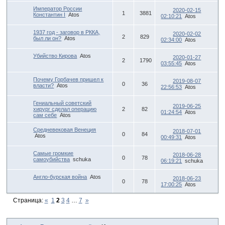
Император России
2020-02-15
1
3881
Константин I
Atos
02:10:21
Atos
1937 год - заговор в РККА,
2020-02-02
2
829
был ли он?
Atos
02:34:00
Atos
Убийство Кирова
Atos
2020-01-27
2
1790
03:55:45
Atos
Почему Горбачев пришел к
2019-08-07
0
36
власти?
Atos
22:56:53
Atos
Гениальный советский
2019-06-25
хирург сделал операцию
2
82
01:24:54
Atos
сам себе
Atos
Средневековая Венеция
2018-07-01
0
84
Atos
00:49:31
Atos
Самые громкие
2018-06-28
0
78
самоубийства
schuka
06:19:21
schuka
Англо-бурская война
Atos
2018-06-23
0
78
17:00:25
Atos
Страница:
«
1
2
3
4
…
7
»