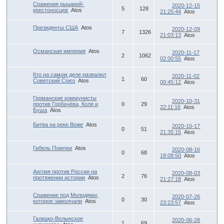
Сражения рыцарей-
2020-12-15
5
128
крестоносцев
Atos
21:25:44
Atos
Президенты США
Atos
2020-12-09
7
1326
21:03:13
Atos
Османская империя
Atos
2020-11-17
2
1062
02:00:55
Atos
Кто на самом деле развалил
2020-11-02
1
60
Советский Союз
Atos
00:45:12
Atos
Германские коммунисты
2020-10-31
против Горбачёва, Коля и
0
29
22:11:16
Atos
Буша
Atos
Битва на реке Воже
Atos
2020-10-17
0
51
21:35:15
Atos
Гибель Помпеи
Atos
2020-08-16
0
68
18:08:50
Atos
Англия против России на
2020-08-03
2
76
протяжении истории
Atos
21:27:18
Atos
Сражение под Молодями,
2020-07-26
0
30
которое замолчали
Atos
23:23:57
Atos
Галицко-Волынское
2020-06-28
1
69