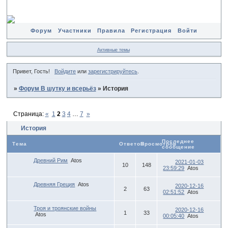
Форум
Участники
Правила
Регистрация
Войти
Активные темы
Привет, Гость!
Войдите
или
зарегистрируйтесь
.
»
Форум В шутку и всерьёз
»
История
Страница:
«
1
2
3
4
…
7
»
История
Последнее
Тема
Ответов
Просмотров
сообщение
Древний Рим
Atos
2021-01-03
10
148
23:59:29
Atos
Древняя Греция
Atos
2020-12-16
2
63
02:51:52
Atos
Троя и троянские войны
2020-12-16
1
33
Atos
00:05:40
Atos